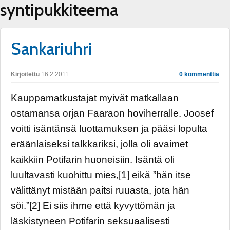
syntipukkiteema
Sankariuhri
Kirjoitettu
16.2.2011
0 kommenttia
Kauppamatkustajat myivät matkallaan
ostamansa orjan Faaraon hoviherralle. Joosef
voitti isäntänsä luottamuksen ja pääsi lopulta
eräänlaiseksi talkkariksi, jolla oli avaimet
kaikkiin Potifarin huoneisiin. Isäntä oli
luultavasti kuohittu mies,[1] eikä ”hän itse
välittänyt mistään paitsi ruuasta, jota hän
söi.”[2] Ei siis ihme että kyvyttömän ja
läskistyneen Potifarin seksuaalisesti