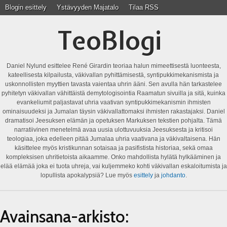
Blogin esittely
Ystävyyden Majatalo
Tilaa RSS
TeoBlogi
Daniel Nylund esittelee René Girardin teoriaa halun mimeettisestä luonteesta,
kateellisesta kilpailusta, väkivallan pyhittämisestä, syntipukkimekanismista ja
uskonnollisten myyttien tavasta vaientaa uhrin ääni. Sen avulla hän tarkastelee
pyhitetyn väkivallan vähittäistä demytologisointia Raamatun sivuilla ja sitä, kuinka
evankeliumit paljastavat uhria vaativan syntipukkimekanismin ihmisten
ominaisuudeksi ja Jumalan täysin väkivallattomaksi ihmisten rakastajaksi. Daniel
dramatisoi Jeesuksen elämän ja opetuksen Markuksen tekstien pohjalta. Tämä
narratiivinen menetelmä avaa uusia ulottuvuuksia Jeesuksesta ja kritisoi
teologiaa, joka edelleen pitää Jumalaa uhria vaativana ja väkivaltaisena. Hän
käsittelee myös kristikunnan sotaisaa ja pasifistista historiaa, sekä omaa
kompleksisen uhritietoista aikaamme. Onko mahdollista hylätä hylkääminen ja
elää elämää joka ei tuota uhreja, vai kuljemmeko kohti väkivallan eskaloitumista ja
lopullista apokalypsiä? Lue myös
esittely
ja
johdanto
.
Avainsana-arkisto: