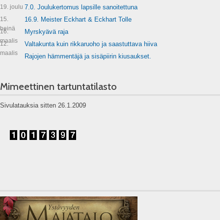
19. joulu
7.0. Joulukertomus lapsille sanoitettuna
15.
16.9. Meister Eckhart & Eckhart Tolle
heinä
16.
Myrskyävä raja
maalis
12.
Valtakunta kuin rikkaruoho ja saastuttava hiiva
maalis
Rajojen hämmentäjä ja sisäpiirin kiusaukset.
Mimeettinen tartuntatilasto
Sivulatauksia sitten 26.1.2009