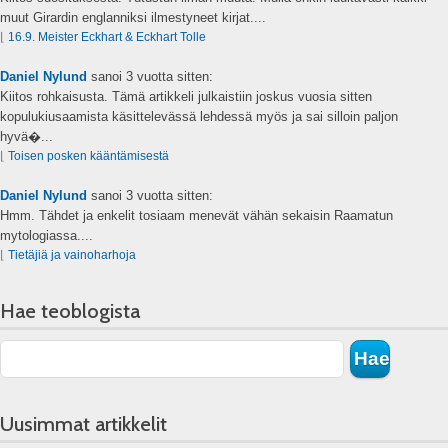
muut Girardin englanniksi ilmestyneet kirjat....
⌊
16.9. Meister Eckhart & Eckhart Tolle
Daniel Nylund
sanoi
3 vuotta sitten:
Kiitos rohkaisusta. Tämä artikkeli julkaistiin joskus vuosia sitten
kopulukiusaamista käsittelevässä lehdessä myös ja sai silloin paljon
hyvä�...
⌊
Toisen posken kääntämisestä
Daniel Nylund
sanoi
3 vuotta sitten:
Hmm. Tähdet ja enkelit tosiaam menevät vähän sekaisin Raamatun
mytologiassa....
⌊
Tietäjiä ja vainoharhoja
Hae teoblogista
Uusimmat artikkelit