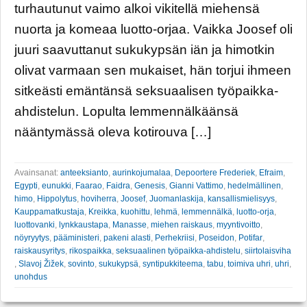
turhautunut vaimo alkoi vikitellä miehensä
nuorta ja komeaa luotto-orjaa. Vaikka Joosef oli
juuri saavuttanut sukukypsän iän ja himotkin
olivat varmaan sen mukaiset, hän torjui ihmeen
sitkeästi emäntänsä seksuaalisen työpaikka-
ahdistelun. Lopulta lemmennälkäänsä
nääntymässä oleva kotirouva […]
Avainsanat:
anteeksianto
,
aurinkojumalaa
,
Depoortere Frederiek
,
Efraim
,
Egypti
,
eunukki
,
Faarao
,
Faidra
,
Genesis
,
Gianni Vattimo
,
hedelmällinen
,
himo
,
Hippolytus
,
hoviherra
,
Joosef
,
Juomanlaskija
,
kansallismielisyys
,
Kauppamatkustaja
,
Kreikka
,
kuohittu
,
lehmä
,
lemmennälkä
,
luotto-orja
,
luottovanki
,
lynkkaustapa
,
Manasse
,
miehen raiskaus
,
myyntivoitto
,
nöyryytys
,
pääministeri
,
pakeni alasti
,
Perhekriisi
,
Poseidon
,
Potifar
,
raiskausyritys
,
rikospaikka
,
seksuaalinen työpaikka-ahdistelu
,
siirtolaisviha
,
Slavoj Žižek
,
sovinto
,
sukukypsä
,
syntipukkiteema
,
tabu
,
toimiva uhri
,
uhri
,
unohdus