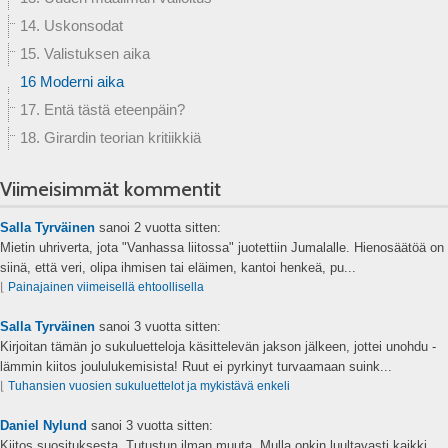
14. Uskonsodat
15. Valistuksen aika
16 Moderni aika
17. Entä tästä eteenpäin?
18. Girardin teorian kritiikkiä
Viimeisimmät kommentit
Salla Tyrväinen
sanoi
2 vuotta sitten:
Mietin uhriverta, jota "Vanhassa liitossa" juotettiin Jumalalle. Hienosäätöä on
siinä, että veri, olipa ihmisen tai eläimen, kantoi henkeä, pu...
⌊
Painajainen viimeisellä ehtoollisella
Salla Tyrväinen
sanoi
3 vuotta sitten:
Kirjoitan tämän jo sukuluetteloja käsittelevän jakson jälkeen, jottei unohdu -
lämmin kiitos joululukemisista! Ruut ei pyrkinyt turvaamaan suink...
⌊
Tuhansien vuosien sukuluettelot ja mykistävä enkeli
Daniel Nylund
sanoi
3 vuotta sitten:
Kiitos suosituksesta. Tutustun ilman muuta. Mulla onkin luultavasti kaikki