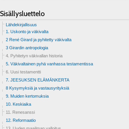
Sisällysluettelo
Lähdekirjallisuus
1. Uskonto ja väkivalta
2 René Girard ja pyhitetty väkivalta
3 Girardin antropologia
4. Pyhitetyn väkivallan historia
5. Väkivaltainen pyhä vanhassa testamentissa
6. Uusi testamentti
7. JEESUKSEN ELÄMÄNKERTA
8 Kysymyksiä ja vastausyrityksiä
9. Muiden kertomuksia
10. Keskiaika
11. Renesanssi
12. Reformaatio
13. Uuden maailman valloitus