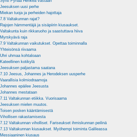
Synti Pyhää Henkeä vastaan
Jeesuksen uusi perhe
Miekan tuoja ja perheiden hajottaja
7.8 Valtakunnan rajat?
Rajojen hämmentäjä ja sisäpiirin kiusaukset.
Valtakunta kuin rikkaruoho ja saastuttava hiiva
Myrskyävä raja
7.9 Valtakunnan vaikutukset. Opettaa toiminnalla
Yhteisönsä riivaama
Uhri uhmaa kohtaloaan
Kateellinen kotikylä
Jeesuksen paljastama saatana
7.10 Jeesus, Johannes ja Herodeksen uusperhe
Vaarallisia kolmiodraamoja
Johannes epäilee Jeesusta
Johannes mestataan
7.11 Valtakunnan etiikka. Vuorisaarna
Jeesuksen mielen muutos.
Toisen posken kääntämisestä
Vihollisen rakastamisesta
7.12 Valtakunnan viholliset. Fariseukset ihmiskunnan peilinä
7.13 Valtakunnan kiusaukset. Myöhempi toiminta Galileassa
Messiaaninen kiusaus