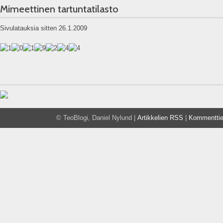
Mimeettinen tartuntatilasto
Sivulatauksia sitten 26.1.2009
© TeoBlogi, Daniel Nylund |
Artikkelien RSS
|
Kommentti