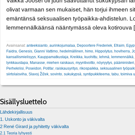
Vaikka Joosef oli juuri saavuttanut sukukypsän iä
olivat varmaan sen mukaiset, hän torjui ihmeen si
emäntänsä seksuaalisen työpaikka-ahdistelun. L
lemmennälkäänsä nääntymässä oleva kotirouva 
Avainsanat:
anteeksianto
,
aurinkojumalaa
,
Depoortere Frederiek
,
Efraim
,
Egypt
Faidra
,
Genesis
,
Gianni Vattimo
,
hedelmällinen
,
himo
,
Hippolytus
,
hoviherra
,
J
kansallismielisyys
,
Kauppamatkustaja
,
Kreikka
,
kuohittu
,
lehmä
,
lemmennälkä
lynkkaustapa
,
Manasse
,
miehen raiskaus
,
myyntivoitto
,
nöyryytys
,
pääministeri
Perhekriisi
,
Poseidon
,
Potifar
,
raiskausyritys
,
rikospaikka
,
seksuaalinen työpaik
siirtolaisviha
,
Slavoj Žižek
,
sovinto
,
sukukypsä
,
syntipukkiteema
,
tabu
,
toimiva u
Sisällysluettelo
Lähdekirjallisuus
1. Uskonto ja väkivalta
2 René Girard ja pyhitetty väkivalta
2.1 Teoria lyhyesti