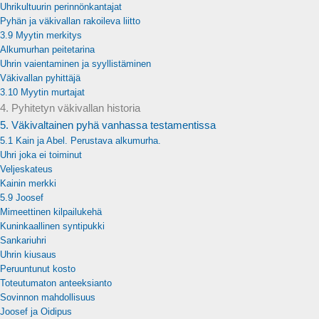
Uhrikultuurin perinnönkantajat
Pyhän ja väkivallan rakoileva liitto
3.9 Myytin merkitys
Alkumurhan peitetarina
Uhrin vaientaminen ja syyllistäminen
Väkivallan pyhittäjä
3.10 Myytin murtajat
4. Pyhitetyn väkivallan historia
5. Väkivaltainen pyhä vanhassa testamentissa
5.1 Kain ja Abel. Perustava alkumurha.
Uhri joka ei toiminut
Veljeskateus
Kainin merkki
5.9 Joosef
Mimeettinen kilpailukehä
Kuninkaallinen syntipukki
Sankariuhri
Uhrin kiusaus
Peruuntunut kosto
Toteutumaton anteeksianto
Sovinnon mahdollisuus
Joosef ja Oidipus