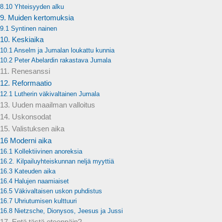
8.10 Yhteisyyden alku
9. Muiden kertomuksia
9.1 Syntinen nainen
10. Keskiaika
10.1 Anselm ja Jumalan loukattu kunnia
10.2 Peter Abelardin rakastava Jumala
11. Renesanssi
12. Reformaatio
12.1 Lutherin väkivaltainen Jumala
13. Uuden maailman valloitus
14. Uskonsodat
15. Valistuksen aika
16 Moderni aika
16.1 Kollektiivinen anoreksia
16.2. Kilpailuyhteiskunnan neljä myyttiä
16.3 Kateuden aika
16.4 Halujen naamiaiset
16.5 Väkivaltaisen uskon puhdistus
16.7 Uhriutumisen kulttuuri
16.8 Nietzsche, Dionysos, Jeesus ja Jussi
17. Entä tästä eteenpäin?