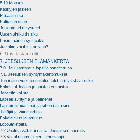
5.10 Mooses
Käskyjen jälkeen
Rituaalinälkä
Kultainen sonni
Joukkomurhamysteeri
Uuden uhrikultin alku
Ensimmäinen syntipukki
Jumalan vai ihmisen viha?
6. Uusi testamentti
7. JEESUKSEN ELÄMÄNKERTA
7.0. Joulukertomus lapsille sanoitettuna
7.1. Jeesuksen syntymäkertomukset
Tuhansien vuosien sukuluettelot ja mykistävä enkeli
Enkeli tuli kylään ja naisten vertaistuki
Joosefin valinta
Lapsen syntymä ja paimenet
Lapsen nimeäminen ja sitten naimisiin
Tietäjiä ja vainoharhoja
Pakolaisuus ja kotiutus
Loppumietteitä
7.2 Unelma valtakunnasta. Jeesuksen nuoruus
7.3 Valtakunnan tulinen tienraivaaja