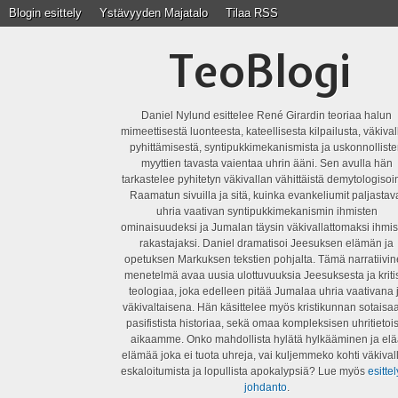
Blogin esittely
Ystävyyden Majatalo
Tilaa RSS
TeoBlogi
Daniel Nylund esittelee René Girardin teoriaa halun
mimeettisestä luonteesta, kateellisesta kilpailusta, väkiva
pyhittämisestä, syntipukkimekanismista ja uskonnollist
myyttien tavasta vaientaa uhrin ääni. Sen avulla hän
tarkastelee pyhitetyn väkivallan vähittäistä demytologisoin
Raamatun sivuilla ja sitä, kuinka evankeliumit paljastav
uhria vaativan syntipukkimekanismin ihmisten
ominaisuudeksi ja Jumalan täysin väkivallattomaksi ihmis
rakastajaksi. Daniel dramatisoi Jeesuksen elämän ja
opetuksen Markuksen tekstien pohjalta. Tämä narratiivi
menetelmä avaa uusia ulottuvuuksia Jeesuksesta ja kriti
teologiaa, joka edelleen pitää Jumalaa uhria vaativana 
väkivaltaisena. Hän käsittelee myös kristikunnan sotaisaa
pasifistista historiaa, sekä omaa kompleksisen uhritietois
aikaamme. Onko mahdollista hylätä hylkääminen ja elä
elämää joka ei tuota uhreja, vai kuljemmeko kohti väkival
eskaloitumista ja lopullista apokalypsiä? Lue myös
esittel
johdanto
.