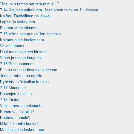
”Jos joku tahtoo seurata minua…”
7.14 Köyhien valtakunta. Jeesuksen toiminta Juudeassa
Kaifas. Täydellinen poliitikko
Lapset ja valtakunta
Rikkaat ja valtakunta
7.15 Viimeinen matka Jerusalemiin
Kolmas puhe kuolemasta
Vallan lumous
Uusi messiaaninen kiusaus
Vihan ja toivon kaupunki
7.16 Palmusunnuntai
Pilatus saapuu hevoskulkueessa
Jeesus ratsastaa aasilla
Pyhitetyn väkivallan keskus
7.17 Maanantai
Rosvojen luolassa
7.18 Tiistai
Velvoittava anteeksianto
Kenen valtuuksilla?
Kostava Jumala?
Mikä keisarille kuuluu?
Manipuloidun lesken ropo