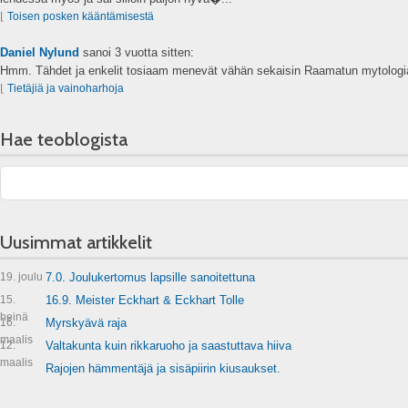
⌊
Toisen posken kääntämisestä
Daniel Nylund
sanoi
3 vuotta sitten:
Hmm. Tähdet ja enkelit tosiaam menevät vähän sekaisin Raamatun mytologia
⌊
Tietäjiä ja vainoharhoja
Hae teoblogista
Uusimmat artikkelit
19. joulu
7.0. Joulukertomus lapsille sanoitettuna
15.
16.9. Meister Eckhart & Eckhart Tolle
heinä
16.
Myrskyävä raja
maalis
12.
Valtakunta kuin rikkaruoho ja saastuttava hiiva
maalis
Rajojen hämmentäjä ja sisäpiirin kiusaukset.