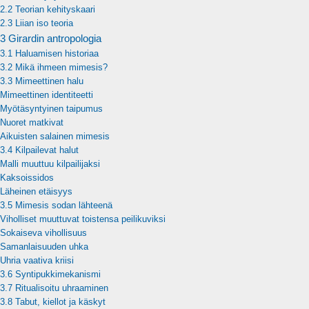
2.2 Teorian kehityskaari
2.3 Liian iso teoria
3 Girardin antropologia
3.1 Haluamisen historiaa
3.2 Mikä ihmeen mimesis?
3.3 Mimeettinen halu
Mimeettinen identiteetti
Myötäsyntyinen taipumus
Nuoret matkivat
Aikuisten salainen mimesis
3.4 Kilpailevat halut
Malli muuttuu kilpailijaksi
Kaksoissidos
Läheinen etäisyys
3.5 Mimesis sodan lähteenä
Viholliset muuttuvat toistensa peilikuviksi
Sokaiseva vihollisuus
Samanlaisuuden uhka
Uhria vaativa kriisi
3.6 Syntipukkimekanismi
3.7 Ritualisoitu uhraaminen
3.8 Tabut, kiellot ja käskyt