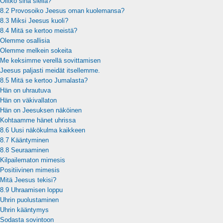
Olitko sinä siellä?
8.2 Provosoiko Jeesus oman kuolemansa?
8.3 Miksi Jeesus kuoli?
8.4 Mitä se kertoo meistä?
Olemme osallisia
Olemme melkein sokeita
Me keksimme verellä sovittamisen
Jeesus paljasti meidät itsellemme.
8.5 Mitä se kertoo Jumalasta?
Hän on uhrautuva
Hän on väkivallaton
Hän on Jeesuksen näköinen
Kohtaamme hänet uhrissa
8.6 Uusi näkökulma kaikkeen
8.7 Kääntyminen
8.8 Seuraaminen
Kilpailematon mimesis
Positiivinen mimesis
Mitä Jeesus tekisi?
8.9 Uhraamisen loppu
Uhrin puolustaminen
Uhrin kääntymys
Sodasta sovintoon