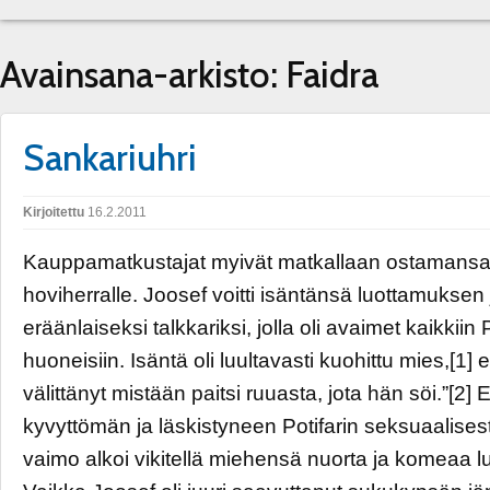
Avainsana-arkisto:
Faidra
Sankariuhri
Kirjoitettu
16.2.2011
Kauppamatkustajat myivät matkallaan ostamansa
hoviherralle. Joosef voitti isäntänsä luottamuksen 
eräänlaiseksi talkkariksi, jolla oli avaimet kaikkiin P
huoneisiin. Isäntä oli luultavasti kuohittu mies,[1] 
välittänyt mistään paitsi ruuasta, jota hän söi.”[2] E
kyvyttömän ja läskistyneen Potifarin seksuaalisest
vaimo alkoi vikitellä miehensä nuorta ja komeaa lu