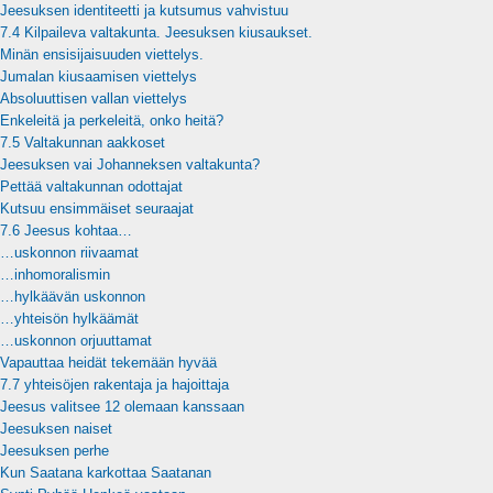
Jeesuksen identiteetti ja kutsumus vahvistuu
7.4 Kilpaileva valtakunta. Jeesuksen kiusaukset.
Minän ensisijaisuuden viettelys.
Jumalan kiusaamisen viettelys
Absoluuttisen vallan viettelys
Enkeleitä ja perkeleitä, onko heitä?
7.5 Valtakunnan aakkoset
Jeesuksen vai Johanneksen valtakunta?
Pettää valtakunnan odottajat
Kutsuu ensimmäiset seuraajat
7.6 Jeesus kohtaa…
…uskonnon riivaamat
…inhomoralismin
…hylkäävän uskonnon
…yhteisön hylkäämät
…uskonnon orjuuttamat
Vapauttaa heidät tekemään hyvää
7.7 yhteisöjen rakentaja ja hajoittaja
Jeesus valitsee 12 olemaan kanssaan
Jeesuksen naiset
Jeesuksen perhe
Kun Saatana karkottaa Saatanan