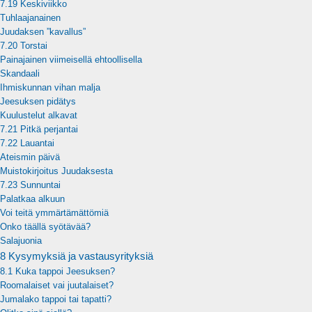
7.19 Keskiviikko
Tuhlaajanainen
Juudaksen ”kavallus”
7.20 Torstai
Painajainen viimeisellä ehtoollisella
Skandaali
Ihmiskunnan vihan malja
Jeesuksen pidätys
Kuulustelut alkavat
7.21 Pitkä perjantai
7.22 Lauantai
Ateismin päivä
Muistokirjoitus Juudaksesta
7.23 Sunnuntai
Palatkaa alkuun
Voi teitä ymmärtämättömiä
Onko täällä syötävää?
Salajuonia
8 Kysymyksiä ja vastausyrityksiä
8.1 Kuka tappoi Jeesuksen?
Roomalaiset vai juutalaiset?
Jumalako tappoi tai tapatti?