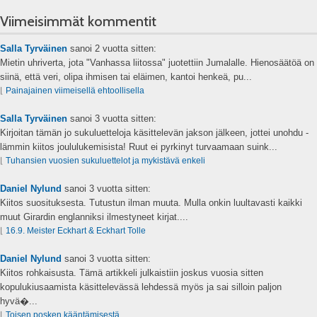
Viimeisimmät kommentit
Salla Tyrväinen
sanoi
2 vuotta sitten:
Mietin uhriverta, jota "Vanhassa liitossa" juotettiin Jumalalle. Hienosäätöä on
siinä, että veri, olipa ihmisen tai eläimen, kantoi henkeä, pu...
⌊
Painajainen viimeisellä ehtoollisella
Salla Tyrväinen
sanoi
3 vuotta sitten:
Kirjoitan tämän jo sukuluetteloja käsittelevän jakson jälkeen, jottei unohdu -
lämmin kiitos joululukemisista! Ruut ei pyrkinyt turvaamaan suink...
⌊
Tuhansien vuosien sukuluettelot ja mykistävä enkeli
Daniel Nylund
sanoi
3 vuotta sitten:
Kiitos suosituksesta. Tutustun ilman muuta. Mulla onkin luultavasti kaikki
muut Girardin englanniksi ilmestyneet kirjat....
⌊
16.9. Meister Eckhart & Eckhart Tolle
Daniel Nylund
sanoi
3 vuotta sitten:
Kiitos rohkaisusta. Tämä artikkeli julkaistiin joskus vuosia sitten
kopulukiusaamista käsittelevässä lehdessä myös ja sai silloin paljon
hyvä�...
⌊
Toisen posken kääntämisestä