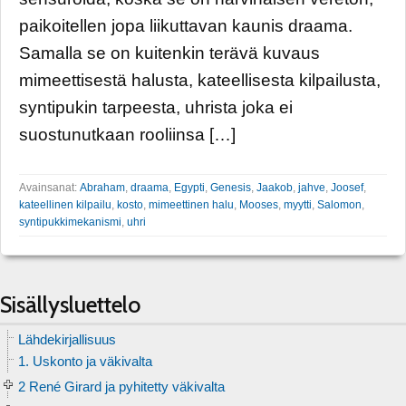
paikoitellen jopa liikuttavan kaunis draama.
Samalla se on kuitenkin terävä kuvaus
mimeettisestä halusta, kateellisesta kilpailusta,
syntipukin tarpeesta, uhrista joka ei
suostunutkaan rooliinsa […]
Avainsanat:
Abraham
,
draama
,
Egypti
,
Genesis
,
Jaakob
,
jahve
,
Joosef
,
kateellinen kilpailu
,
kosto
,
mimeettinen halu
,
Mooses
,
myytti
,
Salomon
,
syntipukkimekanismi
,
uhri
Sisällysluettelo
Lähdekirjallisuus
1. Uskonto ja väkivalta
2 René Girard ja pyhitetty väkivalta