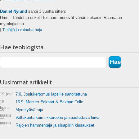
Daniel Nylund
sanoi
3 vuotta sitten:
Hmm. Tähdet ja enkelit tosiaam menevät vähän sekaisin Raamatun
mytologiassa....
⌊
Tietäjiä ja vainoharhoja
Hae teoblogista
Uusimmat artikkelit
19. joulu
7.0. Joulukertomus lapsille sanoitettuna
15.
16.9. Meister Eckhart & Eckhart Tolle
heinä
16.
Myrskyävä raja
maalis
12.
Valtakunta kuin rikkaruoho ja saastuttava hiiva
maalis
Rajojen hämmentäjä ja sisäpiirin kiusaukset.