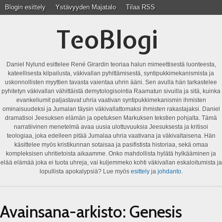
Blogin esittely
Ystävyyden Majatalo
Tilaa RSS
TeoBlogi
Daniel Nylund esittelee René Girardin teoriaa halun mimeettisestä luonteesta,
kateellisesta kilpailusta, väkivallan pyhittämisestä, syntipukkimekanismista ja
uskonnollisten myyttien tavasta vaientaa uhrin ääni. Sen avulla hän tarkastelee
pyhitetyn väkivallan vähittäistä demytologisointia Raamatun sivuilla ja sitä, kuinka
evankeliumit paljastavat uhria vaativan syntipukkimekanismin ihmisten
ominaisuudeksi ja Jumalan täysin väkivallattomaksi ihmisten rakastajaksi. Daniel
dramatisoi Jeesuksen elämän ja opetuksen Markuksen tekstien pohjalta. Tämä
narratiivinen menetelmä avaa uusia ulottuvuuksia Jeesuksesta ja kritisoi
teologiaa, joka edelleen pitää Jumalaa uhria vaativana ja väkivaltaisena. Hän
käsittelee myös kristikunnan sotaisaa ja pasifistista historiaa, sekä omaa
kompleksisen uhritietoista aikaamme. Onko mahdollista hylätä hylkääminen ja
elää elämää joka ei tuota uhreja, vai kuljemmeko kohti väkivallan eskaloitumista ja
lopullista apokalypsiä? Lue myös
esittely
ja
johdanto
.
Avainsana-arkisto:
Genesis