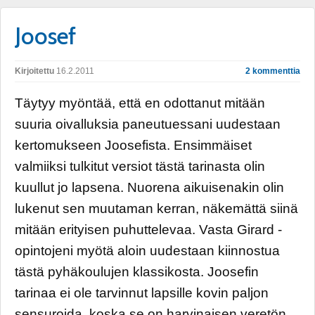
Joosef
Kirjoitettu
16.2.2011
2 kommenttia
Täytyy myöntää, että en odottanut mitään
suuria oivalluksia paneutuessani uudestaan
kertomukseen Joosefista. Ensimmäiset
valmiiksi tulkitut versiot tästä tarinasta olin
kuullut jo lapsena. Nuorena aikuisenakin olin
lukenut sen muutaman kerran, näkemättä siinä
mitään erityisen puhuttelevaa. Vasta Girard -
opintojeni myötä aloin uudestaan kiinnostua
tästä pyhäkoulujen klassikosta. Joosefin
tarinaa ei ole tarvinnut lapsille kovin paljon
sensuroida, koska se on harvinaisen veretön,