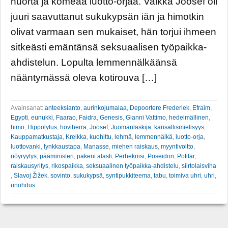
nuorta ja komeaa luotto-orjaa. Vaikka Joosef oli
juuri saavuttanut sukukypsän iän ja himotkin
olivat varmaan sen mukaiset, hän torjui ihmeen
sitkeästi emäntänsä seksuaalisen työpaikka-
ahdistelun. Lopulta lemmennälkäänsä
nääntymässä oleva kotirouva […]
Avainsanat:
anteeksianto
,
aurinkojumalaa
,
Depoortere Frederiek
,
Efraim
,
Egypti
,
eunukki
,
Faarao
,
Faidra
,
Genesis
,
Gianni Vattimo
,
hedelmällinen
,
himo
,
Hippolytus
,
hoviherra
,
Joosef
,
Juomanlaskija
,
kansallismielisyys
,
Kauppamatkustaja
,
Kreikka
,
kuohittu
,
lehmä
,
lemmennälkä
,
luotto-orja
,
luottovanki
,
lynkkaustapa
,
Manasse
,
miehen raiskaus
,
myyntivoitto
,
nöyryytys
,
pääministeri
,
pakeni alasti
,
Perhekriisi
,
Poseidon
,
Potifar
,
raiskausyritys
,
rikospaikka
,
seksuaalinen työpaikka-ahdistelu
,
siirtolaisviha
,
Slavoj Žižek
,
sovinto
,
sukukypsä
,
syntipukkiteema
,
tabu
,
toimiva uhri
,
uhri
,
unohdus