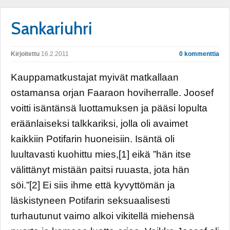
Sankariuhri
Kirjoitettu
16.2.2011
0 kommenttia
Kauppamatkustajat myivät matkallaan
ostamansa orjan Faaraon hoviherralle. Joosef
voitti isäntänsä luottamuksen ja pääsi lopulta
eräänlaiseksi talkkariksi, jolla oli avaimet
kaikkiin Potifarin huoneisiin. Isäntä oli
luultavasti kuohittu mies,[1] eikä ”hän itse
välittänyt mistään paitsi ruuasta, jota hän
söi.”[2] Ei siis ihme että kyvyttömän ja
läskistyneen Potifarin seksuaalisesti
turhautunut vaimo alkoi vikitellä miehensä