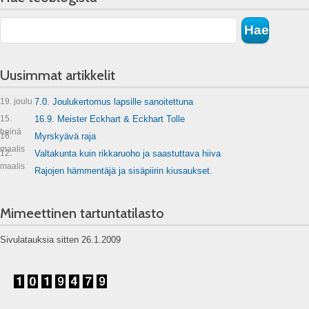
Uusimmat artikkelit
19. joulu
7.0. Joulukertomus lapsille sanoitettuna
15.
16.9. Meister Eckhart & Eckhart Tolle
heinä
16.
Myrskyävä raja
maalis
12.
Valtakunta kuin rikkaruoho ja saastuttava hiiva
maalis
Rajojen hämmentäjä ja sisäpiirin kiusaukset.
Mimeettinen tartuntatilasto
Sivulatauksia sitten 26.1.2009