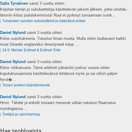
Salla Tyrväinen
sanoi
3 vuotta sitten:
Kirjoitan tämän jo sukuluetteloja käsittelevän jakson jälkeen, jottei unohdu -
lämmin kiitos joululukemisista! Ruut ei pyrkinyt turvaamaan suink...
⌊
Tuhansien vuosien sukuluettelot ja mykistävä enkeli
Daniel Nylund
sanoi
3 vuotta sitten:
Kiitos suosituksesta. Tutustun ilman muuta. Mulla onkin luultavasti kaikki
muut Girardin englanniksi ilmestyneet kirjat....
⌊
16.9. Meister Eckhart & Eckhart Tolle
Daniel Nylund
sanoi
3 vuotta sitten:
Kiitos rohkaisusta. Tämä artikkeli julkaistiin joskus vuosia sitten
kopulukiusaamista käsittelevässä lehdessä myös ja sai silloin paljon
hyvä�...
⌊
Toisen posken kääntämisestä
Daniel Nylund
sanoi
3 vuotta sitten:
Hmm. Tähdet ja enkelit tosiaam menevät vähän sekaisin Raamatun
mytologiassa....
⌊
Tietäjiä ja vainoharhoja
Hae teoblogista