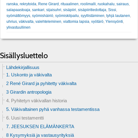
ranska
,
rekrytoida
,
Rene Girard
,
rituaalinen
,
roolimalli
,
ruokahalu
,
sairaus
,
salapaastoaja
,
sankari
,
sijaisuhri
,
sisäpiiri
,
sisäpiiritiedottaja
,
Sissi
,
syömättömyys
,
syömishäiriö
,
syömiskilpailu
,
syyllistäminen
,
tyhjä lautanen
,
uhrius
,
väkivalta
,
valehteleminen
,
viattomia lapsia
,
vyötärö
,
Ylensyönti
,
ylivastuullinen
Sisällysluettelo
Lähdekirjallisuus
1. Uskonto ja väkivalta
2 René Girard ja pyhitetty väkivalta
3 Girardin antropologia
4. Pyhitetyn väkivallan historia
5. Väkivaltainen pyhä vanhassa testamentissa
6. Uusi testamentti
7. JEESUKSEN ELÄMÄNKERTA
8 Kysymyksiä ja vastausyrityksiä