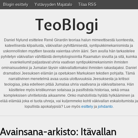
Blogin esittely
Ystävyyden Majatalo
Tilaa RSS
TeoBlogi
Daniel Nylund esittelee René Girardin teoriaa halun mimeettisestä luonteesta,
kateellisesta kilpailusta, väkivallan pyhittämisestä, syntipukkimekanismista ja
uskonnollisten myyttien tavasta vaientaa uhrin ääni. Sen avulla hän tarkastelee
pyhitetyn väkivallan vähittäistä demytologisointia Raamatun sivuilla ja sitä, kuinka
evankeliumit paljastavat uhria vaativan syntipukkimekanismin ihmisten
ominaisuudeksi ja Jumalan täysin väkivallattomaksi ihmisten rakastajaksi. Daniel
dramatisoi Jeesuksen elämän ja opetuksen Markuksen tekstien pohjalta. Tämä
narratiivinen menetelmä avaa uusia ulottuvuuksia Jeesuksesta ja kritisoi
teologiaa, joka edelleen pitää Jumalaa uhria vaativana ja väkivaltaisena. Hän
käsittelee myös kristikunnan sotaisaa ja pasifistista historiaa, sekä omaa
kompleksisen uhritietoista aikaamme. Onko mahdollista hylätä hylkääminen ja
elää elämää joka ei tuota uhreja, vai kuljemmeko kohti väkivallan eskaloitumista ja
lopullista apokalypsiä? Lue myös
esittely
ja
johdanto
.
Avainsana-arkisto:
Itävallan