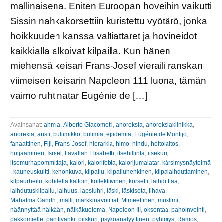
mallinaisena. Eniten Euroopan hoveihin vaikutti
Sissin nahkakorsettiin kuristettu vyötärö, jonka
hoikkuuden kanssa valtiattaret ja hovineidot
kaikkialla alkoivat kilpailla. Kun hänen
miehensä keisari Frans-Josef vieraili ranskan
viimeisen keisarin Napoleon 111 luona, tämän
vaimo ruhtinatar Eugénie de […]
Avainsanat:
ahmia
,
Alberto Giacometti
,
anoreksia
,
anoreksiaklinikka
,
anorexia
,
ansti
,
buliimikko
,
bulimia
,
epidemia
,
Eugénie de Montijo
,
fanaattinen
,
Fiji
,
Frans-Josef
,
hierarkia
,
himo
,
hindu
,
hoitolaitos
,
huijaaminen
,
Israel
,
Itävallan Elisabeth
,
itsehillintä
,
itsekuri
,
itsemurhapommittaja
,
kalori
,
kalorifobia
,
kalorijumalatar
,
kärsimysnäytelmä
,
kauneuskultti
,
kehonkuva
,
kilpailu
,
kilpailuhenkinen
,
kilpalaihduttaminen
,
kilpaurheilu
,
kohdella kaltoin
,
kollektiivinen
,
korsetti
,
laihduttaa
,
laihdutuskilpailu
,
laihuus
,
lapsiuhri
,
läski
,
läskisota
,
lihava
,
Mahatma Gandhi
,
malli
,
markkinavoimat
,
Mimeettinen
,
muslimi
,
näännyttää nälkään
,
nälkäkuolema
,
Napoleon III
,
oksentaa
,
pahoinvointi
,
pakkomielle
,
panttivanki
,
piiskuri
,
psykoanalyyttinen
,
pyhimys
,
Ramos
,