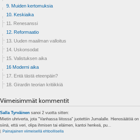
9. Muiden kertomuksia
10. Keskiaika
11. Renesanssi
12. Reformaatio
13. Uuden maailman valloitus
14. Uskonsodat
15. Valistuksen aika
16 Moderni aika
17. Entä tästä eteenpäin?
18. Girardin teorian kritiikkiä
Viimeisimmät kommentit
Salla Tyrväinen
sanoi
2 vuotta sitten:
Mietin uhriverta, jota "Vanhassa liitossa" juotettiin Jumalalle. Hienosäätöä on
siinä, että veri, olipa ihmisen tai eläimen, kantoi henkeä, pu...
⌊
Painajainen viimeisellä ehtoollisella