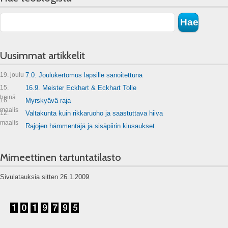
Uusimmat artikkelit
19. joulu
7.0. Joulukertomus lapsille sanoitettuna
15.
16.9. Meister Eckhart & Eckhart Tolle
heinä
16.
Myrskyävä raja
maalis
12.
Valtakunta kuin rikkaruoho ja saastuttava hiiva
maalis
Rajojen hämmentäjä ja sisäpiirin kiusaukset.
Mimeettinen tartuntatilasto
Sivulatauksia sitten 26.1.2009