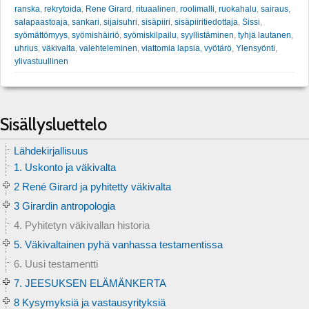
ranska
,
rekrytoida
,
Rene Girard
,
rituaalinen
,
roolimalli
,
ruokahalu
,
sairaus
,
salapaastoaja
,
sankari
,
sijaisuhri
,
sisäpiiri
,
sisäpiiritiedottaja
,
Sissi
,
syömättömyys
,
syömishäiriö
,
syömiskilpailu
,
syyllistäminen
,
tyhjä lautanen
,
uhrius
,
väkivalta
,
valehteleminen
,
viattomia lapsia
,
vyötärö
,
Ylensyönti
,
ylivastuullinen
Sisällysluettelo
Lähdekirjallisuus
1. Uskonto ja väkivalta
2 René Girard ja pyhitetty väkivalta
3 Girardin antropologia
4. Pyhitetyn väkivallan historia
5. Väkivaltainen pyhä vanhassa testamentissa
6. Uusi testamentti
7. JEESUKSEN ELÄMÄNKERTA
8 Kysymyksiä ja vastausyrityksiä