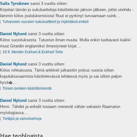
Salla Tyrväinen
sanoi
3 vuotta sitten:
Kirjoitan tämän jo sukuluetteloja käsittelevän jakson jälkeen, jottei unohdu -
lämmin kiitos joululukemisista! Ruut ei pyrkinyt turvaamaan suink...
⌊
Tuhansien vuosien sukuluettelot ja mykistävä enkeli
Daniel Nylund
sanoi
3 vuotta sitten:
Kiitos suosituksesta. Tutustun ilman muuta. Mulla onkin luultavasti kaikki
muut Girardin englanniksi ilmestyneet kirjat....
⌊
16.9. Meister Eckhart & Eckhart Tolle
Daniel Nylund
sanoi
3 vuotta sitten:
Kiitos rohkaisusta. Tämä artikkeli julkaistiin joskus vuosia sitten
kopulukiusaamista käsittelevässä lehdessä myös ja sai silloin paljon
hyvä�...
⌊
Toisen posken kääntämisestä
Daniel Nylund
sanoi
3 vuotta sitten:
Hmm. Tähdet ja enkelit tosiaam menevät vähän sekaisin Raamatun
mytologiassa....
⌊
Tietäjiä ja vainoharhoja
Hae teoblogista