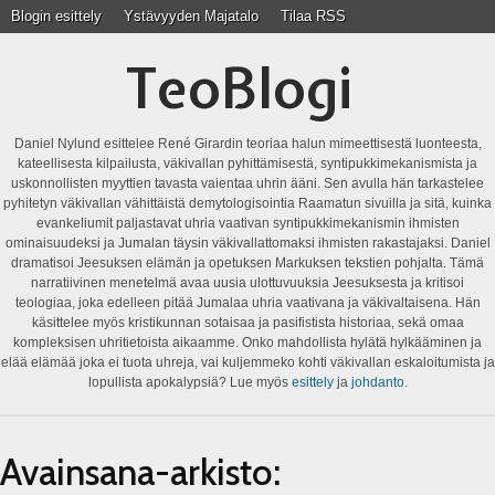
Blogin esittely
Ystävyyden Majatalo
Tilaa RSS
TeoBlogi
Daniel Nylund esittelee René Girardin teoriaa halun mimeettisestä luonteesta,
kateellisesta kilpailusta, väkivallan pyhittämisestä, syntipukkimekanismista ja
uskonnollisten myyttien tavasta vaientaa uhrin ääni. Sen avulla hän tarkastelee
pyhitetyn väkivallan vähittäistä demytologisointia Raamatun sivuilla ja sitä, kuinka
evankeliumit paljastavat uhria vaativan syntipukkimekanismin ihmisten
ominaisuudeksi ja Jumalan täysin väkivallattomaksi ihmisten rakastajaksi. Daniel
dramatisoi Jeesuksen elämän ja opetuksen Markuksen tekstien pohjalta. Tämä
narratiivinen menetelmä avaa uusia ulottuvuuksia Jeesuksesta ja kritisoi
teologiaa, joka edelleen pitää Jumalaa uhria vaativana ja väkivaltaisena. Hän
käsittelee myös kristikunnan sotaisaa ja pasifistista historiaa, sekä omaa
kompleksisen uhritietoista aikaamme. Onko mahdollista hylätä hylkääminen ja
elää elämää joka ei tuota uhreja, vai kuljemmeko kohti väkivallan eskaloitumista ja
lopullista apokalypsiä? Lue myös
esittely
ja
johdanto
.
Avainsana-arkisto: