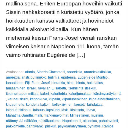
mallinaisena. Eniten Euroopan hoveihin vaikutti
Sissin nahkakorsettiin kuristettu vyötärö, jonka
hoikkuuden kanssa valtiattaret ja hovineidot
kaikkialla alkoivat kilpailla. Kun hänen
miehensä keisari Frans-Josef vieraili ranskan
viimeisen keisarin Napoleon 111 luona, tämän
vaimo ruhtinatar Eugénie de […]
Avainsanat:
ahmia
,
Alberto Giacometti
,
anoreksia
,
anoreksiaklinikka
,
anorexia
,
ansti
,
buliimikko
,
bulimia
,
epidemia
,
Eugénie de Montijo
,
fanaattinen
,
Fiji
,
Frans-Josef
,
hierarkia
,
himo
,
hindu
,
hoitolaitos
,
huijaaminen
,
Israel
,
Itävallan Elisabeth
,
itsehillintä
,
itsekuri
,
itsemurhapommittaja
,
kalori
,
kalorifobia
,
kalorijumalatar
,
kärsimysnäytelmä
,
kauneuskultti
,
kehonkuva
,
kilpailu
,
kilpailuhenkinen
,
kilpalaihduttaminen
,
kilpaurheilu
,
kohdella kaltoin
,
kollektiivinen
,
korsetti
,
laihduttaa
,
laihdutuskilpailu
,
laihuus
,
lapsiuhri
,
läski
,
läskisota
,
lihava
,
Mahatma Gandhi
,
malli
,
markkinavoimat
,
Mimeettinen
,
muslimi
,
näännyttää nälkään
,
nälkäkuolema
,
Napoleon III
,
oksentaa
,
pahoinvointi
,
pakkomielle
,
panttivanki
,
piiskuri
,
psykoanalyyttinen
,
pyhimys
,
Ramos
,