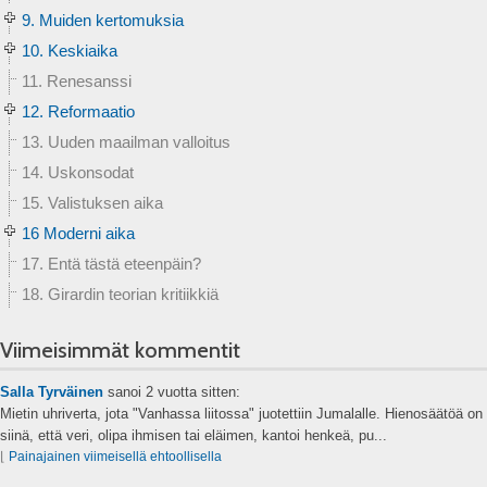
9. Muiden kertomuksia
10. Keskiaika
11. Renesanssi
12. Reformaatio
13. Uuden maailman valloitus
14. Uskonsodat
15. Valistuksen aika
16 Moderni aika
17. Entä tästä eteenpäin?
18. Girardin teorian kritiikkiä
Viimeisimmät kommentit
Salla Tyrväinen
sanoi
2 vuotta sitten:
Mietin uhriverta, jota "Vanhassa liitossa" juotettiin Jumalalle. Hienosäätöä on
siinä, että veri, olipa ihmisen tai eläimen, kantoi henkeä, pu...
⌊
Painajainen viimeisellä ehtoollisella