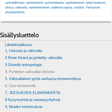
syömättömyys
,
syömishäiriö
,
syömiskilpailu
,
syyllistäminen
,
tyhjä lautanen
,
uhrius
,
väkivalta
,
valehteleminen
,
viattomia lapsia
,
vyötärö
,
Ylensyönti
,
ylivastuullinen
Sisällysluettelo
Lähdekirjallisuus
1. Uskonto ja väkivalta
2 René Girard ja pyhitetty väkivalta
3 Girardin antropologia
4. Pyhitetyn väkivallan historia
5. Väkivaltainen pyhä vanhassa testamentissa
6. Uusi testamentti
7. JEESUKSEN ELÄMÄNKERTA
8 Kysymyksiä ja vastausyrityksiä
9. Muiden kertomuksia