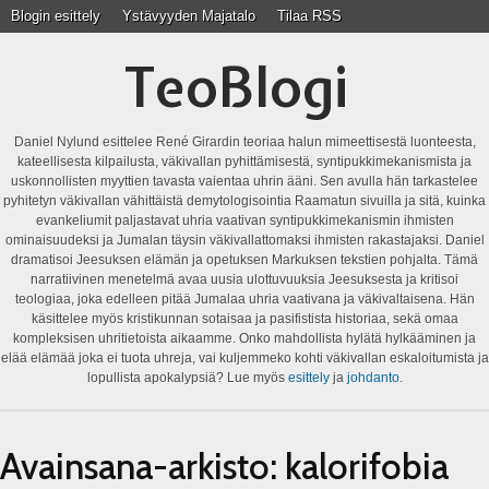
Blogin esittely
Ystävyyden Majatalo
Tilaa RSS
TeoBlogi
Daniel Nylund esittelee René Girardin teoriaa halun mimeettisestä luonteesta,
kateellisesta kilpailusta, väkivallan pyhittämisestä, syntipukkimekanismista ja
uskonnollisten myyttien tavasta vaientaa uhrin ääni. Sen avulla hän tarkastelee
pyhitetyn väkivallan vähittäistä demytologisointia Raamatun sivuilla ja sitä, kuinka
evankeliumit paljastavat uhria vaativan syntipukkimekanismin ihmisten
ominaisuudeksi ja Jumalan täysin väkivallattomaksi ihmisten rakastajaksi. Daniel
dramatisoi Jeesuksen elämän ja opetuksen Markuksen tekstien pohjalta. Tämä
narratiivinen menetelmä avaa uusia ulottuvuuksia Jeesuksesta ja kritisoi
teologiaa, joka edelleen pitää Jumalaa uhria vaativana ja väkivaltaisena. Hän
käsittelee myös kristikunnan sotaisaa ja pasifistista historiaa, sekä omaa
kompleksisen uhritietoista aikaamme. Onko mahdollista hylätä hylkääminen ja
elää elämää joka ei tuota uhreja, vai kuljemmeko kohti väkivallan eskaloitumista ja
lopullista apokalypsiä? Lue myös
esittely
ja
johdanto
.
Avainsana-arkisto:
kalorifobia