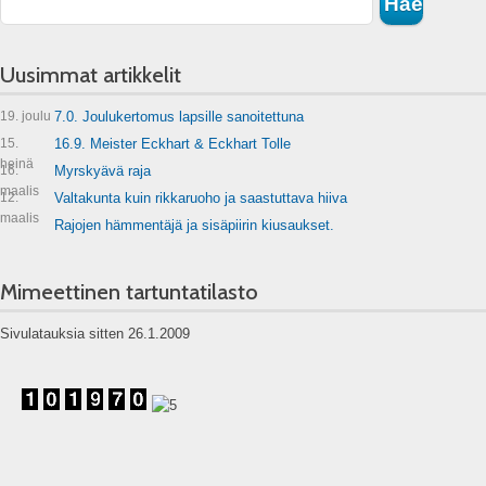
Uusimmat artikkelit
19. joulu
7.0. Joulukertomus lapsille sanoitettuna
15.
16.9. Meister Eckhart & Eckhart Tolle
heinä
16.
Myrskyävä raja
maalis
12.
Valtakunta kuin rikkaruoho ja saastuttava hiiva
maalis
Rajojen hämmentäjä ja sisäpiirin kiusaukset.
Mimeettinen tartuntatilasto
Sivulatauksia sitten 26.1.2009