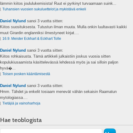
lämmin kiitos joululukemisista! Ruut ei pyrkinyt turvaamaan suink...
⌊
Tuhansien vuosien sukuluettelot ja mykistävä enkeli
Daniel Nylund
sanoi
3 vuotta sitten:
Kiitos suosituksesta. Tutustun ilman muuta. Mulla onkin luultavasti kaikki
muut Girardin englanniksi ilmestyneet kirjat....
⌊
16.9. Meister Eckhart & Eckhart Tolle
Daniel Nylund
sanoi
3 vuotta sitten:
Kiitos rohkaisusta. Tämä artikkeli julkaistiin joskus vuosia sitten
kopulukiusaamista käsittelevässä lehdessä myös ja sai silloin paljon
hyvä�...
⌊
Toisen posken kääntämisestä
Daniel Nylund
sanoi
3 vuotta sitten:
Hmm. Tähdet ja enkelit tosiaam menevät vähän sekaisin Raamatun
mytologiassa....
⌊
Tietäjiä ja vainoharhoja
Hae teoblogista