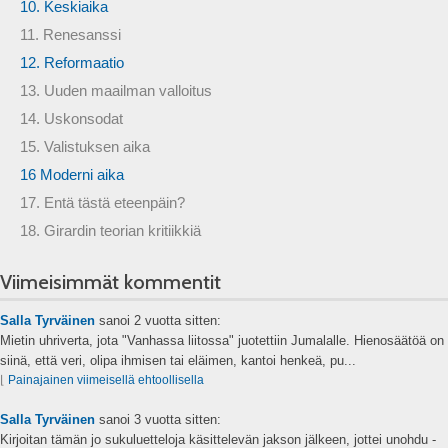
10. Keskiaika
11. Renesanssi
12. Reformaatio
13. Uuden maailman valloitus
14. Uskonsodat
15. Valistuksen aika
16 Moderni aika
17. Entä tästä eteenpäin?
18. Girardin teorian kritiikkiä
Viimeisimmät kommentit
Salla Tyrväinen
sanoi
2 vuotta sitten:
Mietin uhriverta, jota "Vanhassa liitossa" juotettiin Jumalalle. Hienosäätöä on
siinä, että veri, olipa ihmisen tai eläimen, kantoi henkeä, pu...
⌊
Painajainen viimeisellä ehtoollisella
Salla Tyrväinen
sanoi
3 vuotta sitten:
Kirjoitan tämän jo sukuluetteloja käsittelevän jakson jälkeen, jottei unohdu -