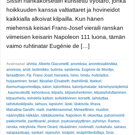
Sissin nahkakorsettiin kuristettu vyötärö, jonka
hoikkuuden kanssa valtiattaret ja hovineidot
kaikkialla alkoivat kilpailla. Kun hänen
miehensä keisari Frans-Josef vieraili ranskan
viimeisen keisarin Napoleon 111 luona, tämän
vaimo ruhtinatar Eugénie de […]
Avainsanat:
ahmia
,
Alberto Giacometti
,
anoreksia
,
anoreksiaklinikka
,
anorexia
,
ansti
,
buliimikko
,
bulimia
,
epidemia
,
Eugénie de Montijo
,
fanaattinen
,
Fiji
,
Frans-Josef
,
hierarkia
,
himo
,
hindu
,
hoitolaitos
,
huijaaminen
,
Israel
,
Itävallan Elisabeth
,
itsehillintä
,
itsekuri
,
itsemurhapommittaja
,
kalori
,
kalorifobia
,
kalorijumalatar
,
kärsimysnäytelmä
,
kauneuskultti
,
kehonkuva
,
kilpailu
,
kilpailuhenkinen
,
kilpalaihduttaminen
,
kilpaurheilu
,
kohdella kaltoin
,
kollektiivinen
,
korsetti
,
laihduttaa
,
laihdutuskilpailu
,
laihuus
,
lapsiuhri
,
läski
,
läskisota
,
lihava
,
Mahatma Gandhi
,
malli
,
markkinavoimat
,
Mimeettinen
,
muslimi
,
näännyttää nälkään
,
nälkäkuolema
,
Napoleon III
,
oksentaa
,
pahoinvointi
,
pakkomielle
,
panttivanki
,
piiskuri
,
psykoanalyyttinen
,
pyhimys
,
Ramos
,
ranska
,
rekrytoida
,
Rene Girard
,
rituaalinen
,
roolimalli
,
ruokahalu
,
sairaus
,
salapaastoaja
,
sankari
,
sijaisuhri
,
sisäpiiri
,
sisäpiiritiedottaja
,
Sissi
,