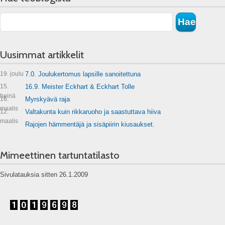
Uusimmat artikkelit
19. joulu
7.0. Joulukertomus lapsille sanoitettuna
15.
16.9. Meister Eckhart & Eckhart Tolle
heinä
16.
Myrskyävä raja
maalis
12.
Valtakunta kuin rikkaruoho ja saastuttava hiiva
maalis
Rajojen hämmentäjä ja sisäpiirin kiusaukset.
Mimeettinen tartuntatilasto
Sivulatauksia sitten 26.1.2009