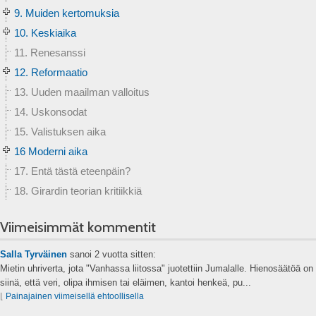
9. Muiden kertomuksia
10. Keskiaika
11. Renesanssi
12. Reformaatio
13. Uuden maailman valloitus
14. Uskonsodat
15. Valistuksen aika
16 Moderni aika
17. Entä tästä eteenpäin?
18. Girardin teorian kritiikkiä
Viimeisimmät kommentit
Salla Tyrväinen
sanoi
2 vuotta sitten:
Mietin uhriverta, jota "Vanhassa liitossa" juotettiin Jumalalle. Hienosäätöä on
siinä, että veri, olipa ihmisen tai eläimen, kantoi henkeä, pu...
⌊
Painajainen viimeisellä ehtoollisella