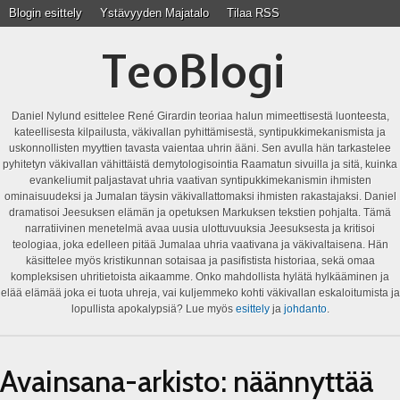
Blogin esittely
Ystävyyden Majatalo
Tilaa RSS
TeoBlogi
Daniel Nylund esittelee René Girardin teoriaa halun mimeettisestä luonteesta,
kateellisesta kilpailusta, väkivallan pyhittämisestä, syntipukkimekanismista ja
uskonnollisten myyttien tavasta vaientaa uhrin ääni. Sen avulla hän tarkastelee
pyhitetyn väkivallan vähittäistä demytologisointia Raamatun sivuilla ja sitä, kuinka
evankeliumit paljastavat uhria vaativan syntipukkimekanismin ihmisten
ominaisuudeksi ja Jumalan täysin väkivallattomaksi ihmisten rakastajaksi. Daniel
dramatisoi Jeesuksen elämän ja opetuksen Markuksen tekstien pohjalta. Tämä
narratiivinen menetelmä avaa uusia ulottuvuuksia Jeesuksesta ja kritisoi
teologiaa, joka edelleen pitää Jumalaa uhria vaativana ja väkivaltaisena. Hän
käsittelee myös kristikunnan sotaisaa ja pasifistista historiaa, sekä omaa
kompleksisen uhritietoista aikaamme. Onko mahdollista hylätä hylkääminen ja
elää elämää joka ei tuota uhreja, vai kuljemmeko kohti väkivallan eskaloitumista ja
lopullista apokalypsiä? Lue myös
esittely
ja
johdanto
.
Avainsana-arkisto:
näännyttää