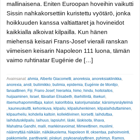
mallinaisena. Eniten Euroopan hoveihin vaikutti
Sissin nahkakorsettiin kuristettu vyötärö, jonka
hoikkuuden kanssa valtiattaret ja hovineidot
kaikkialla alkoivat kilpailla. Kun hänen
miehensä keisari Frans-Josef vieraili ranskan
viimeisen keisarin Napoleon 111 luona, tämän
vaimo ruhtinatar Eugénie de […]
Avainsanat:
ahmia
,
Alberto Giacometti
,
anoreksia
,
anoreksiaklinikka
,
anorexia
,
ansti
,
buliimikko
,
bulimia
,
epidemia
,
Eugénie de Montijo
,
fanaattinen
,
Fiji
,
Frans-Josef
,
hierarkia
,
himo
,
hindu
,
hoitolaitos
,
huijaaminen
,
Israel
,
Itävallan Elisabeth
,
itsehillintä
,
itsekuri
,
itsemurhapommittaja
,
kalori
,
kalorifobia
,
kalorijumalatar
,
kärsimysnäytelmä
,
kauneuskultti
,
kehonkuva
,
kilpailu
,
kilpailuhenkinen
,
kilpalaihduttaminen
,
kilpaurheilu
,
kohdella kaltoin
,
kollektiivinen
,
korsetti
,
laihduttaa
,
laihdutuskilpailu
,
laihuus
,
lapsiuhri
,
läski
,
läskisota
,
lihava
,
Mahatma Gandhi
,
malli
,
markkinavoimat
,
Mimeettinen
,
muslimi
,
näännyttää nälkään
,
nälkäkuolema
,
Napoleon III
,
oksentaa
,
pahoinvointi
,
pakkomielle
,
panttivanki
,
piiskuri
,
psykoanalyyttinen
,
pyhimys
,
Ramos
,