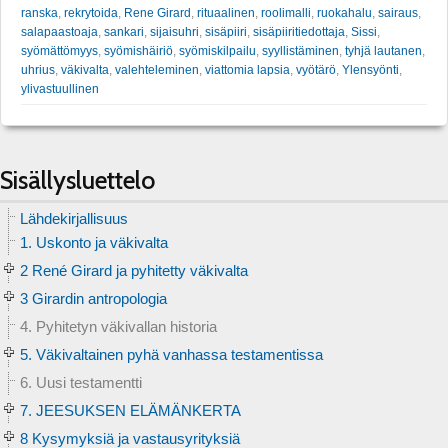
ranska
,
rekrytoida
,
Rene Girard
,
rituaalinen
,
roolimalli
,
ruokahalu
,
sairaus
,
salapaastoaja
,
sankari
,
sijaisuhri
,
sisäpiiri
,
sisäpiiritiedottaja
,
Sissi
,
syömättömyys
,
syömishäiriö
,
syömiskilpailu
,
syyllistäminen
,
tyhjä lautanen
,
uhrius
,
väkivalta
,
valehteleminen
,
viattomia lapsia
,
vyötärö
,
Ylensyönti
,
ylivastuullinen
Sisällysluettelo
Lähdekirjallisuus
1. Uskonto ja väkivalta
2 René Girard ja pyhitetty väkivalta
3 Girardin antropologia
4. Pyhitetyn väkivallan historia
5. Väkivaltainen pyhä vanhassa testamentissa
6. Uusi testamentti
7. JEESUKSEN ELÄMÄNKERTA
8 Kysymyksiä ja vastausyrityksiä