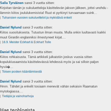
Salla Tyrväinen
sanoi
3 vuotta sitten:
Kirjoitan tämän jo sukuluetteloja käsittelevän jakson jälkeen, jottei unohdu -
lämmin kiitos joululukemisista! Ruut ei pyrkinyt turvaamaan suink...
⌊
Tuhansien vuosien sukuluettelot ja mykistävä enkeli
Daniel Nylund
sanoi
3 vuotta sitten:
Kiitos suosituksesta. Tutustun ilman muuta. Mulla onkin luultavasti kaikki
muut Girardin englanniksi ilmestyneet kirjat....
⌊
16.9. Meister Eckhart & Eckhart Tolle
Daniel Nylund
sanoi
3 vuotta sitten:
Kiitos rohkaisusta. Tämä artikkeli julkaistiin joskus vuosia sitten
kopulukiusaamista käsittelevässä lehdessä myös ja sai silloin paljon
hyvä�...
⌊
Toisen posken kääntämisestä
Daniel Nylund
sanoi
3 vuotta sitten:
Hmm. Tähdet ja enkelit tosiaam menevät vähän sekaisin Raamatun
mytologiassa....
⌊
Tietäjiä ja vainoharhoja
Hae teoblogista