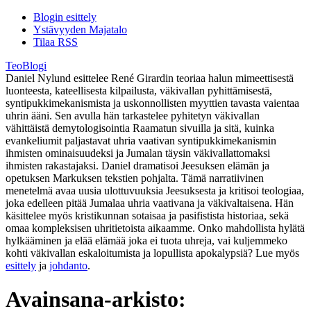
Blogin esittely
Ystävyyden Majatalo
Tilaa RSS
TeoBlogi
Daniel Nylund esittelee René Girardin teoriaa halun mimeettisestä
luonteesta, kateellisesta kilpailusta, väkivallan pyhittämisestä,
syntipukkimekanismista ja uskonnollisten myyttien tavasta vaientaa
uhrin ääni. Sen avulla hän tarkastelee pyhitetyn väkivallan
vähittäistä demytologisointia Raamatun sivuilla ja sitä, kuinka
evankeliumit paljastavat uhria vaativan syntipukkimekanismin
ihmisten ominaisuudeksi ja Jumalan täysin väkivallattomaksi
ihmisten rakastajaksi. Daniel dramatisoi Jeesuksen elämän ja
opetuksen Markuksen tekstien pohjalta. Tämä narratiivinen
menetelmä avaa uusia ulottuvuuksia Jeesuksesta ja kritisoi teologiaa,
joka edelleen pitää Jumalaa uhria vaativana ja väkivaltaisena. Hän
käsittelee myös kristikunnan sotaisaa ja pasifistista historiaa, sekä
omaa kompleksisen uhritietoista aikaamme. Onko mahdollista hylätä
hylkääminen ja elää elämää joka ei tuota uhreja, vai kuljemmeko
kohti väkivallan eskaloitumista ja lopullista apokalypsiä? Lue myös
esittely
ja
johdanto
.
Avainsana-arkisto: