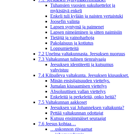
Tuhansien vuosien sukuluettelot ja
mykistävä enkeli
Enkeli tuli kylään ja naisten vertaistuki
Joosefin valinta
Lapsen syntymä ja paimenet
Lapsen nimeäminen ja sitten naimisiin
Tietäjiä ja vainoharhoja
Pakolaisuus ja kotiutus
Loppumietteitä
7.2 Unelma valtakunnasta. Jeesuksen nuoruus
7.3 Valtakunnan tulinen tienraivaaja
Jeesuksen identiteetti ja kutsumus
vahvistuu
7.4 Kilpaileva valtakunta. Jeesuksen kiusaukset.
Minän ensisijaisuuden viettelys.
Jumalan kiusaamisen viettelys
Absoluuttisen vallan viettelys
Enkeleitä ja perkeleitä, onko heitä?
7.5 Valtakunnan aakkoset
Jeesuksen vai Johanneksen valtakunta?
Pettää valtakunnan odottajat
Kutsuu ensimmäiset seuraajat
7.6 Jeesus kohtaa…
…uskonnon riivaamat