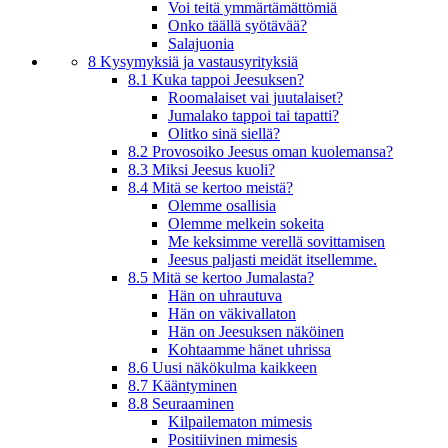
Voi teitä ymmärtämättömiä
Onko täällä syötävää?
Salajuonia
8 Kysymyksiä ja vastausyrityksiä
8.1 Kuka tappoi Jeesuksen?
Roomalaiset vai juutalaiset?
Jumalako tappoi tai tapatti?
Olitko sinä siellä?
8.2 Provosoiko Jeesus oman kuolemansa?
8.3 Miksi Jeesus kuoli?
8.4 Mitä se kertoo meistä?
Olemme osallisia
Olemme melkein sokeita
Me keksimme verellä sovittamisen
Jeesus paljasti meidät itsellemme.
8.5 Mitä se kertoo Jumalasta?
Hän on uhrautuva
Hän on väkivallaton
Hän on Jeesuksen näköinen
Kohtaamme hänet uhrissa
8.6 Uusi näkökulma kaikkeen
8.7 Kääntyminen
8.8 Seuraaminen
Kilpailematon mimesis
Positiivinen mimesis