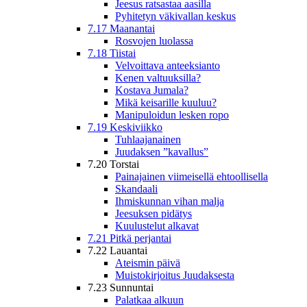
Jeesus ratsastaa aasilla
Pyhitetyn väkivallan keskus
7.17 Maanantai
Rosvojen luolassa
7.18 Tiistai
Velvoittava anteeksianto
Kenen valtuuksilla?
Kostava Jumala?
Mikä keisarille kuuluu?
Manipuloidun lesken ropo
7.19 Keskiviikko
Tuhlaajanainen
Juudaksen ”kavallus”
7.20 Torstai
Painajainen viimeisellä ehtoollisella
Skandaali
Ihmiskunnan vihan malja
Jeesuksen pidätys
Kuulustelut alkavat
7.21 Pitkä perjantai
7.22 Lauantai
Ateismin päivä
Muistokirjoitus Juudaksesta
7.23 Sunnuntai
Palatkaa alkuun