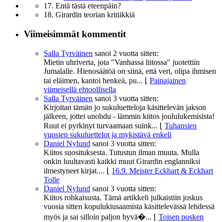
17. Entä tästä eteenpäin?
18. Girardin teorian kritiikkiä
Viimeisimmät kommentit
Salla Tyrväinen
sanoi
2 vuotta sitten:
Mietin uhriverta, jota "Vanhassa liitossa" juotettiin
Jumalalle. Hienosäätöä on siinä, että veri, olipa ihmisen
tai eläimen, kantoi henkeä, pu...
⌊
Painajainen
viimeisellä ehtoollisella
Salla Tyrväinen
sanoi
3 vuotta sitten:
Kirjoitan tämän jo sukuluetteloja käsittelevän jakson
jälkeen, jottei unohdu - lämmin kiitos joululukemisista!
Ruut ei pyrkinyt turvaamaan suink...
⌊
Tuhansien
vuosien sukuluettelot ja mykistävä enkeli
Daniel Nylund
sanoi
3 vuotta sitten:
Kiitos suosituksesta. Tutustun ilman muuta. Mulla
onkin luultavasti kaikki muut Girardin englanniksi
ilmestyneet kirjat....
⌊
16.9. Meister Eckhart & Eckhart
Tolle
Daniel Nylund
sanoi
3 vuotta sitten:
Kiitos rohkaisusta. Tämä artikkeli julkaistiin joskus
vuosia sitten kopulukiusaamista käsittelevässä lehdessä
myös ja sai silloin paljon hyvä�...
⌊
Toisen posken