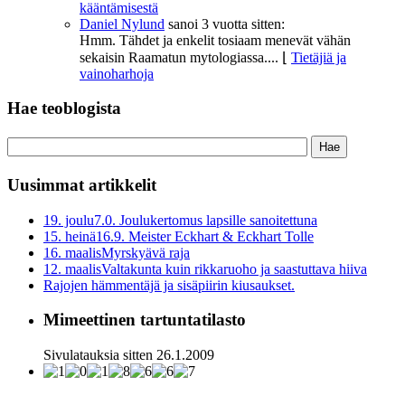
kääntämisestä
Daniel Nylund
sanoi
3 vuotta sitten:
Hmm. Tähdet ja enkelit tosiaam menevät vähän
sekaisin Raamatun mytologiassa....
⌊
Tietäjiä ja
vainoharhoja
Hae teoblogista
Uusimmat artikkelit
19. joulu
7.0. Joulukertomus lapsille sanoitettuna
15. heinä
16.9. Meister Eckhart & Eckhart Tolle
16. maalis
Myrskyävä raja
12. maalis
Valtakunta kuin rikkaruoho ja saastuttava hiiva
Rajojen hämmentäjä ja sisäpiirin kiusaukset.
Mimeettinen tartuntatilasto
Sivulatauksia sitten 26.1.2009