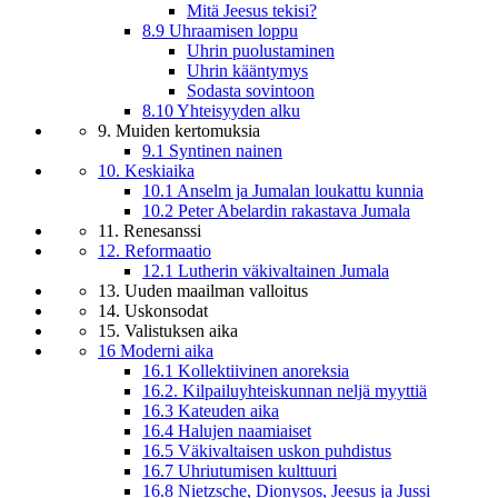
Mitä Jeesus tekisi?
8.9 Uhraamisen loppu
Uhrin puolustaminen
Uhrin kääntymys
Sodasta sovintoon
8.10 Yhteisyyden alku
9. Muiden kertomuksia
9.1 Syntinen nainen
10. Keskiaika
10.1 Anselm ja Jumalan loukattu kunnia
10.2 Peter Abelardin rakastava Jumala
11. Renesanssi
12. Reformaatio
12.1 Lutherin väkivaltainen Jumala
13. Uuden maailman valloitus
14. Uskonsodat
15. Valistuksen aika
16 Moderni aika
16.1 Kollektiivinen anoreksia
16.2. Kilpailuyhteiskunnan neljä myyttiä
16.3 Kateuden aika
16.4 Halujen naamiaiset
16.5 Väkivaltaisen uskon puhdistus
16.7 Uhriutumisen kulttuuri
16.8 Nietzsche, Dionysos, Jeesus ja Jussi