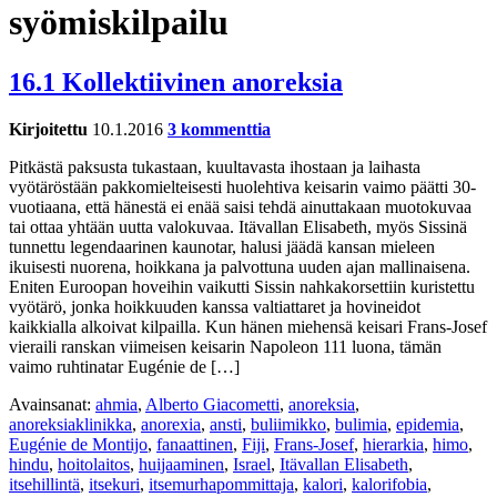
syömiskilpailu
16.1 Kollektiivinen anoreksia
Kirjoitettu
10.1.2016
3 kommenttia
Pitkästä paksusta tukastaan, kuultavasta ihostaan ja laihasta
vyötäröstään pakkomielteisesti huolehtiva keisarin vaimo päätti 30-
vuotiaana, että hänestä ei enää saisi tehdä ainuttakaan muotokuvaa
tai ottaa yhtään uutta valokuvaa. Itävallan Elisabeth, myös Sissinä
tunnettu legendaarinen kaunotar, halusi jäädä kansan mieleen
ikuisesti nuorena, hoikkana ja palvottuna uuden ajan mallinaisena.
Eniten Euroopan hoveihin vaikutti Sissin nahkakorsettiin kuristettu
vyötärö, jonka hoikkuuden kanssa valtiattaret ja hovineidot
kaikkialla alkoivat kilpailla. Kun hänen miehensä keisari Frans-Josef
vieraili ranskan viimeisen keisarin Napoleon 111 luona, tämän
vaimo ruhtinatar Eugénie de […]
Avainsanat:
ahmia
,
Alberto Giacometti
,
anoreksia
,
anoreksiaklinikka
,
anorexia
,
ansti
,
buliimikko
,
bulimia
,
epidemia
,
Eugénie de Montijo
,
fanaattinen
,
Fiji
,
Frans-Josef
,
hierarkia
,
himo
,
hindu
,
hoitolaitos
,
huijaaminen
,
Israel
,
Itävallan Elisabeth
,
itsehillintä
,
itsekuri
,
itsemurhapommittaja
,
kalori
,
kalorifobia
,