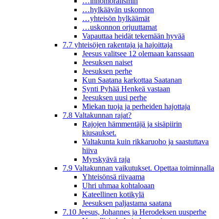
…inhomoralismin
…hylkäävän uskonnon
…yhteisön hylkäämät
…uskonnon orjuuttamat
Vapauttaa heidät tekemään hyvää
7.7 yhteisöjen rakentaja ja hajoittaja
Jeesus valitsee 12 olemaan kanssaan
Jeesuksen naiset
Jeesuksen perhe
Kun Saatana karkottaa Saatanan
Synti Pyhää Henkeä vastaan
Jeesuksen uusi perhe
Miekan tuoja ja perheiden hajottaja
7.8 Valtakunnan rajat?
Rajojen hämmentäjä ja sisäpiirin
kiusaukset.
Valtakunta kuin rikkaruoho ja saastuttava
hiiva
Myrskyävä raja
7.9 Valtakunnan vaikutukset. Opettaa toiminnalla
Yhteisönsä riivaama
Uhri uhmaa kohtaloaan
Kateellinen kotikylä
Jeesuksen paljastama saatana
7.10 Jeesus, Johannes ja Herodeksen uusperhe