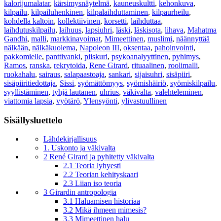
kalorijumalatar
,
kärsimysnäytelmä
,
kauneuskultti
,
kehonkuva
,
kilpailu
,
kilpailuhenkinen
,
kilpalaihduttaminen
,
kilpaurheilu
,
kohdella kaltoin
,
kollektiivinen
,
korsetti
,
laihduttaa
,
laihdutuskilpailu
,
laihuus
,
lapsiuhri
,
läski
,
läskisota
,
lihava
,
Mahatma
Gandhi
,
malli
,
markkinavoimat
,
Mimeettinen
,
muslimi
,
näännyttää
nälkään
,
nälkäkuolema
,
Napoleon III
,
oksentaa
,
pahoinvointi
,
pakkomielle
,
panttivanki
,
piiskuri
,
psykoanalyyttinen
,
pyhimys
,
Ramos
,
ranska
,
rekrytoida
,
Rene Girard
,
rituaalinen
,
roolimalli
,
ruokahalu
,
sairaus
,
salapaastoaja
,
sankari
,
sijaisuhri
,
sisäpiiri
,
sisäpiiritiedottaja
,
Sissi
,
syömättömyys
,
syömishäiriö
,
syömiskilpailu
,
syyllistäminen
,
tyhjä lautanen
,
uhrius
,
väkivalta
,
valehteleminen
,
viattomia lapsia
,
vyötärö
,
Ylensyönti
,
ylivastuullinen
Sisällysluettelo
Lähdekirjallisuus
1. Uskonto ja väkivalta
2 René Girard ja pyhitetty väkivalta
2.1 Teoria lyhyesti
2.2 Teorian kehityskaari
2.3 Liian iso teoria
3 Girardin antropologia
3.1 Haluamisen historiaa
3.2 Mikä ihmeen mimesis?
3.3 Mimeettinen halu