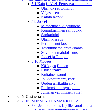
5.1 Kain ja Abel. Perustava alkumurha.
Uhri joka ei toiminut
Veljeskateus
Kainin merkki
5.9 Joosef
Mimeettinen kilpailukehä
Kuninkaallinen syntipukki
Sankariuhri
Uhrin kiusaus
Peruuntunut kosto
Toteutumaton anteeksianto
Sovinnon mahdollisuus
Joosef ja Oidipus
5.10 Mooses
Käskyjen jälkeen
Rituaalinälkä
Kultainen sonni
Joukkomurhamysteeri
Uuden uhrikultin alku
Ensimmäinen syntipukki
Jumalan vai ihmisen viha?
6. Uusi testamentti
7. JEESUKSEN ELÄMÄNKERTA
7.0. Joulukertomus lapsille sanoitettuna
7.1. Jeesuksen syntymäkertomukset