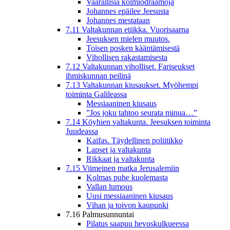
Vaarallisia kolmiodraamoja
Johannes epäilee Jeesusta
Johannes mestataan
7.11 Valtakunnan etiikka. Vuorisaarna
Jeesuksen mielen muutos.
Toisen posken kääntämisestä
Vihollisen rakastamisesta
7.12 Valtakunnan viholliset. Fariseukset
ihmiskunnan peilinä
7.13 Valtakunnan kiusaukset. Myöhempi
toiminta Galileassa
Messiaaninen kiusaus
”Jos joku tahtoo seurata minua…”
7.14 Köyhien valtakunta. Jeesuksen toiminta
Juudeassa
Kaifas. Täydellinen poliitikko
Lapset ja valtakunta
Rikkaat ja valtakunta
7.15 Viimeinen matka Jerusalemiin
Kolmas puhe kuolemasta
Vallan lumous
Uusi messiaaninen kiusaus
Vihan ja toivon kaupunki
7.16 Palmusunnuntai
Pilatus saapuu hevoskulkueessa