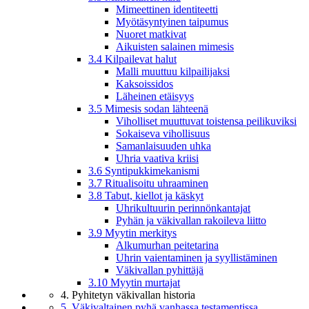
Mimeettinen identiteetti
Myötäsyntyinen taipumus
Nuoret matkivat
Aikuisten salainen mimesis
3.4 Kilpailevat halut
Malli muuttuu kilpailijaksi
Kaksoissidos
Läheinen etäisyys
3.5 Mimesis sodan lähteenä
Viholliset muuttuvat toistensa peilikuviksi
Sokaiseva vihollisuus
Samanlaisuuden uhka
Uhria vaativa kriisi
3.6 Syntipukkimekanismi
3.7 Ritualisoitu uhraaminen
3.8 Tabut, kiellot ja käskyt
Uhrikultuurin perinnönkantajat
Pyhän ja väkivallan rakoileva liitto
3.9 Myytin merkitys
Alkumurhan peitetarina
Uhrin vaientaminen ja syyllistäminen
Väkivallan pyhittäjä
3.10 Myytin murtajat
4. Pyhitetyn väkivallan historia
5. Väkivaltainen pyhä vanhassa testamentissa