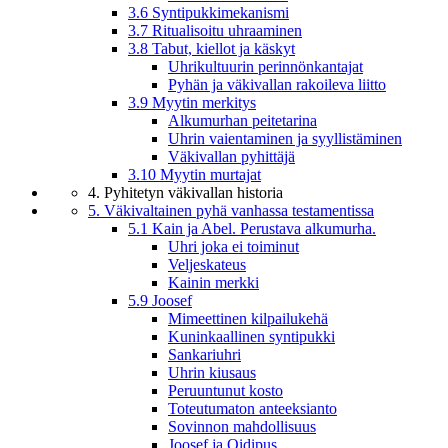
3.6 Syntipukkimekanismi
3.7 Ritualisoitu uhraaminen
3.8 Tabut, kiellot ja käskyt
Uhrikultuurin perinnönkantajat
Pyhän ja väkivallan rakoileva liitto
3.9 Myytin merkitys
Alkumurhan peitetarina
Uhrin vaientaminen ja syyllistäminen
Väkivallan pyhittäjä
3.10 Myytin murtajat
4. Pyhitetyn väkivallan historia
5. Väkivaltainen pyhä vanhassa testamentissa
5.1 Kain ja Abel. Perustava alkumurha.
Uhri joka ei toiminut
Veljeskateus
Kainin merkki
5.9 Joosef
Mimeettinen kilpailukehä
Kuninkaallinen syntipukki
Sankariuhri
Uhrin kiusaus
Peruuntunut kosto
Toteutumaton anteeksianto
Sovinnon mahdollisuus
Joosef ja Oidipus