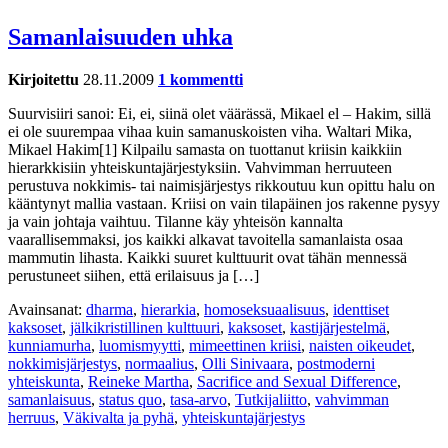
Samanlaisuuden uhka
Kirjoitettu
28.11.2009
1 kommentti
Suurvisiiri sanoi: Ei, ei, siinä olet väärässä, Mikael el – Hakim, sillä
ei ole suurempaa vihaa kuin samanuskoisten viha. Waltari Mika,
Mikael Hakim[1] Kilpailu samasta on tuottanut kriisin kaikkiin
hierarkkisiin yhteiskuntajärjestyksiin. Vahvimman herruuteen
perustuva nokkimis- tai naimisjärjestys rikkoutuu kun opittu halu on
kääntynyt mallia vastaan. Kriisi on vain tilapäinen jos rakenne pysyy
ja vain johtaja vaihtuu. Tilanne käy yhteisön kannalta
vaarallisemmaksi, jos kaikki alkavat tavoitella samanlaista osaa
mammutin lihasta. Kaikki suuret kulttuurit ovat tähän mennessä
perustuneet siihen, että erilaisuus ja […]
Avainsanat:
dharma
,
hierarkia
,
homoseksuaalisuus
,
identtiset
kaksoset
,
jälkikristillinen kulttuuri
,
kaksoset
,
kastijärjestelmä
,
kunniamurha
,
luomismyytti
,
mimeettinen kriisi
,
naisten oikeudet
,
nokkimisjärjestys
,
normaalius
,
Olli Sinivaara
,
postmoderni
yhteiskunta
,
Reineke Martha
,
Sacrifice and Sexual Difference
,
samanlaisuus
,
status quo
,
tasa-arvo
,
Tutkijaliitto
,
vahvimman
herruus
,
Väkivalta ja pyhä
,
yhteiskuntajärjestys