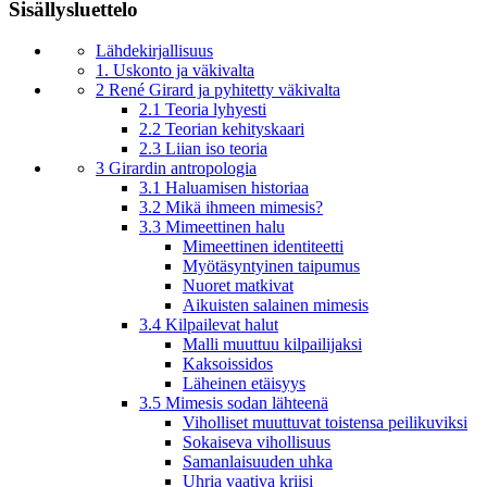
Sisällysluettelo
Lähdekirjallisuus
1. Uskonto ja väkivalta
2 René Girard ja pyhitetty väkivalta
2.1 Teoria lyhyesti
2.2 Teorian kehityskaari
2.3 Liian iso teoria
3 Girardin antropologia
3.1 Haluamisen historiaa
3.2 Mikä ihmeen mimesis?
3.3 Mimeettinen halu
Mimeettinen identiteetti
Myötäsyntyinen taipumus
Nuoret matkivat
Aikuisten salainen mimesis
3.4 Kilpailevat halut
Malli muuttuu kilpailijaksi
Kaksoissidos
Läheinen etäisyys
3.5 Mimesis sodan lähteenä
Viholliset muuttuvat toistensa peilikuviksi
Sokaiseva vihollisuus
Samanlaisuuden uhka
Uhria vaativa kriisi