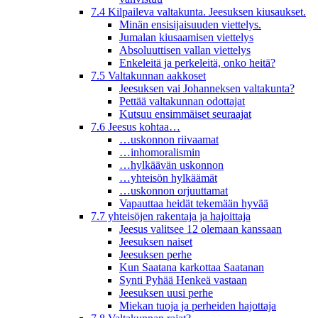
7.4 Kilpaileva valtakunta. Jeesuksen kiusaukset.
Minän ensisijaisuuden viettelys.
Jumalan kiusaamisen viettelys
Absoluuttisen vallan viettelys
Enkeleitä ja perkeleitä, onko heitä?
7.5 Valtakunnan aakkoset
Jeesuksen vai Johanneksen valtakunta?
Pettää valtakunnan odottajat
Kutsuu ensimmäiset seuraajat
7.6 Jeesus kohtaa…
…uskonnon riivaamat
…inhomoralismin
…hylkäävän uskonnon
…yhteisön hylkäämät
…uskonnon orjuuttamat
Vapauttaa heidät tekemään hyvää
7.7 yhteisöjen rakentaja ja hajoittaja
Jeesus valitsee 12 olemaan kanssaan
Jeesuksen naiset
Jeesuksen perhe
Kun Saatana karkottaa Saatanan
Synti Pyhää Henkeä vastaan
Jeesuksen uusi perhe
Miekan tuoja ja perheiden hajottaja