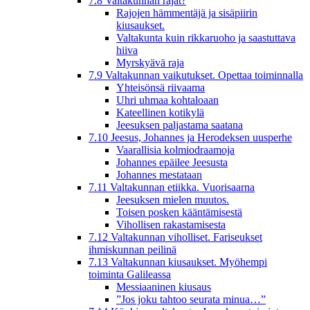
7.8 Valtakunnan rajat?
Rajojen hämmentäjä ja sisäpiirin
kiusaukset.
Valtakunta kuin rikkaruoho ja saastuttava
hiiva
Myrskyävä raja
7.9 Valtakunnan vaikutukset. Opettaa toiminnalla
Yhteisönsä riivaama
Uhri uhmaa kohtaloaan
Kateellinen kotikylä
Jeesuksen paljastama saatana
7.10 Jeesus, Johannes ja Herodeksen uusperhe
Vaarallisia kolmiodraamoja
Johannes epäilee Jeesusta
Johannes mestataan
7.11 Valtakunnan etiikka. Vuorisaarna
Jeesuksen mielen muutos.
Toisen posken kääntämisestä
Vihollisen rakastamisesta
7.12 Valtakunnan viholliset. Fariseukset
ihmiskunnan peilinä
7.13 Valtakunnan kiusaukset. Myöhempi
toiminta Galileassa
Messiaaninen kiusaus
”Jos joku tahtoo seurata minua…”