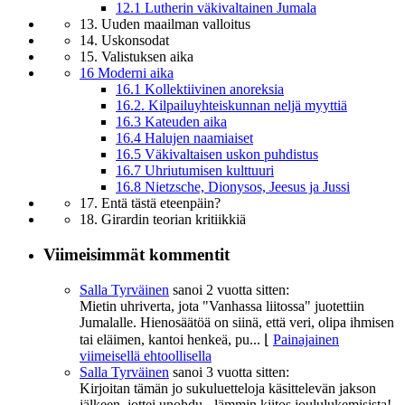
12.1 Lutherin väkivaltainen Jumala
13. Uuden maailman valloitus
14. Uskonsodat
15. Valistuksen aika
16 Moderni aika
16.1 Kollektiivinen anoreksia
16.2. Kilpailuyhteiskunnan neljä myyttiä
16.3 Kateuden aika
16.4 Halujen naamiaiset
16.5 Väkivaltaisen uskon puhdistus
16.7 Uhriutumisen kulttuuri
16.8 Nietzsche, Dionysos, Jeesus ja Jussi
17. Entä tästä eteenpäin?
18. Girardin teorian kritiikkiä
Viimeisimmät kommentit
Salla Tyrväinen
sanoi
2 vuotta sitten:
Mietin uhriverta, jota "Vanhassa liitossa" juotettiin
Jumalalle. Hienosäätöä on siinä, että veri, olipa ihmisen
tai eläimen, kantoi henkeä, pu...
⌊
Painajainen
viimeisellä ehtoollisella
Salla Tyrväinen
sanoi
3 vuotta sitten:
Kirjoitan tämän jo sukuluetteloja käsittelevän jakson
jälkeen, jottei unohdu - lämmin kiitos joululukemisista!