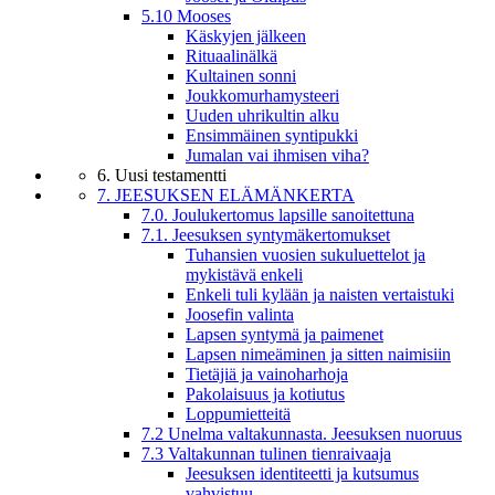
5.10 Mooses
Käskyjen jälkeen
Rituaalinälkä
Kultainen sonni
Joukkomurhamysteeri
Uuden uhrikultin alku
Ensimmäinen syntipukki
Jumalan vai ihmisen viha?
6. Uusi testamentti
7. JEESUKSEN ELÄMÄNKERTA
7.0. Joulukertomus lapsille sanoitettuna
7.1. Jeesuksen syntymäkertomukset
Tuhansien vuosien sukuluettelot ja
mykistävä enkeli
Enkeli tuli kylään ja naisten vertaistuki
Joosefin valinta
Lapsen syntymä ja paimenet
Lapsen nimeäminen ja sitten naimisiin
Tietäjiä ja vainoharhoja
Pakolaisuus ja kotiutus
Loppumietteitä
7.2 Unelma valtakunnasta. Jeesuksen nuoruus
7.3 Valtakunnan tulinen tienraivaaja
Jeesuksen identiteetti ja kutsumus
vahvistuu