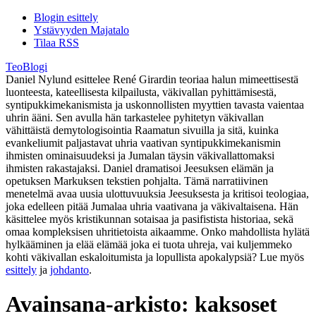
Blogin esittely
Ystävyyden Majatalo
Tilaa RSS
TeoBlogi
Daniel Nylund esittelee René Girardin teoriaa halun mimeettisestä
luonteesta, kateellisesta kilpailusta, väkivallan pyhittämisestä,
syntipukkimekanismista ja uskonnollisten myyttien tavasta vaientaa
uhrin ääni. Sen avulla hän tarkastelee pyhitetyn väkivallan
vähittäistä demytologisointia Raamatun sivuilla ja sitä, kuinka
evankeliumit paljastavat uhria vaativan syntipukkimekanismin
ihmisten ominaisuudeksi ja Jumalan täysin väkivallattomaksi
ihmisten rakastajaksi. Daniel dramatisoi Jeesuksen elämän ja
opetuksen Markuksen tekstien pohjalta. Tämä narratiivinen
menetelmä avaa uusia ulottuvuuksia Jeesuksesta ja kritisoi teologiaa,
joka edelleen pitää Jumalaa uhria vaativana ja väkivaltaisena. Hän
käsittelee myös kristikunnan sotaisaa ja pasifistista historiaa, sekä
omaa kompleksisen uhritietoista aikaamme. Onko mahdollista hylätä
hylkääminen ja elää elämää joka ei tuota uhreja, vai kuljemmeko
kohti väkivallan eskaloitumista ja lopullista apokalypsiä? Lue myös
esittely
ja
johdanto
.
Avainsana-arkisto:
kaksoset