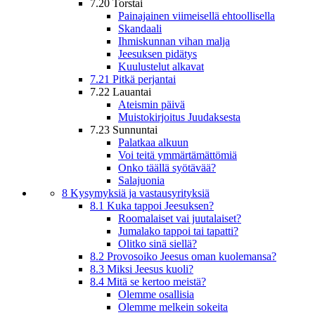
7.20 Torstai
Painajainen viimeisellä ehtoollisella
Skandaali
Ihmiskunnan vihan malja
Jeesuksen pidätys
Kuulustelut alkavat
7.21 Pitkä perjantai
7.22 Lauantai
Ateismin päivä
Muistokirjoitus Juudaksesta
7.23 Sunnuntai
Palatkaa alkuun
Voi teitä ymmärtämättömiä
Onko täällä syötävää?
Salajuonia
8 Kysymyksiä ja vastausyrityksiä
8.1 Kuka tappoi Jeesuksen?
Roomalaiset vai juutalaiset?
Jumalako tappoi tai tapatti?
Olitko sinä siellä?
8.2 Provosoiko Jeesus oman kuolemansa?
8.3 Miksi Jeesus kuoli?
8.4 Mitä se kertoo meistä?
Olemme osallisia
Olemme melkein sokeita