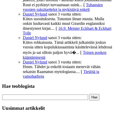
Ruut ei pyrkinyt turvaamaan suink...
⌊
Tuhansien
vuosien sukuluettelot ja mykistävä enkeli
Daniel Nylund
sanoi
3 vuotta sitten:
Kiitos suosituksesta. Tutustun ilman muuta. Mulla
onkin luultavasti kaikki muut Girardin englanniksi
ilmestyneet kirjat....
⌊
16.9. Meister Eckhart & Eckhart
Tolle
Daniel Nylund
sanoi
3 vuotta sitten:
Kiitos rohkaisusta. Tämä artikkeli julkaistiin joskus
vuosia sitten kopulukiusaamista käsittelevässä lehdessä
myös ja sai silloin paljon hyvä�...
⌊
Toisen posken
kääntämisestä
Daniel Nylund
sanoi
3 vuotta sitten:
Hmm. Tähdet ja enkelit tosiaam menevät vähän
sekaisin Raamatun mytologiassa....
⌊
Tietäjiä ja
vainoharhoja
Hae teoblogista
Uusimmat artikkelit