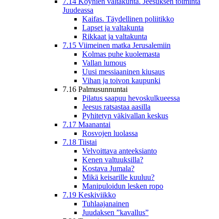
7.14 Köyhien valtakunta. Jeesuksen toiminta
Juudeassa
Kaifas. Täydellinen poliitikko
Lapset ja valtakunta
Rikkaat ja valtakunta
7.15 Viimeinen matka Jerusalemiin
Kolmas puhe kuolemasta
Vallan lumous
Uusi messiaaninen kiusaus
Vihan ja toivon kaupunki
7.16 Palmusunnuntai
Pilatus saapuu hevoskulkueessa
Jeesus ratsastaa aasilla
Pyhitetyn väkivallan keskus
7.17 Maanantai
Rosvojen luolassa
7.18 Tiistai
Velvoittava anteeksianto
Kenen valtuuksilla?
Kostava Jumala?
Mikä keisarille kuuluu?
Manipuloidun lesken ropo
7.19 Keskiviikko
Tuhlaajanainen
Juudaksen ”kavallus”