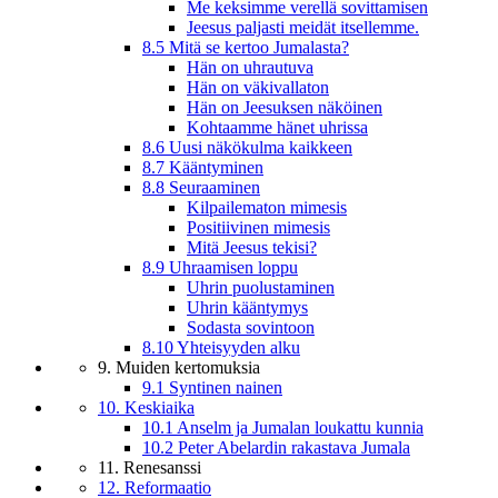
Me keksimme verellä sovittamisen
Jeesus paljasti meidät itsellemme.
8.5 Mitä se kertoo Jumalasta?
Hän on uhrautuva
Hän on väkivallaton
Hän on Jeesuksen näköinen
Kohtaamme hänet uhrissa
8.6 Uusi näkökulma kaikkeen
8.7 Kääntyminen
8.8 Seuraaminen
Kilpailematon mimesis
Positiivinen mimesis
Mitä Jeesus tekisi?
8.9 Uhraamisen loppu
Uhrin puolustaminen
Uhrin kääntymys
Sodasta sovintoon
8.10 Yhteisyyden alku
9. Muiden kertomuksia
9.1 Syntinen nainen
10. Keskiaika
10.1 Anselm ja Jumalan loukattu kunnia
10.2 Peter Abelardin rakastava Jumala
11. Renesanssi
12. Reformaatio