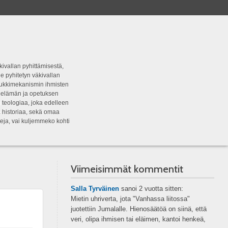
kivallan pyhittämisestä,
e pyhitetyn väkivallan
tipukkimekanismin ihmisten
n elämän ja opetuksen
 teologiaa, joka edelleen
a historiaa, sekä omaa
eja, vai kuljemmeko kohti
Viimeisimmät kommentit
Salla Tyrväinen
sanoi
2 vuotta sitten:
Mietin uhriverta, jota "Vanhassa liitossa"
juotettiin Jumalalle. Hienosäätöä on siinä, että
veri, olipa ihmisen tai eläimen, kantoi henkeä,