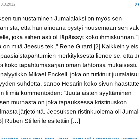
0.3.2012
0 
ksen tunnustaminen Jumalalaksi on myös sen
amista, että hän ainoana pystyi nousemaan sen väk
elle, joka siihen asti oli läpäissyt koko ihmiskunnan.”[
 on mitä Jeesus teki.” Rene Girard.[2] Kaikkein yleis
 pääsiäistapahtumien merkityksestä lienee se, että 
oi koko tapahtumasarjan oman tahtonsa mukaisesti.
alyytikko Mikael Enckell, joka on tutkinut juutalaisu
lisyyden suhdetta, sanoo Hesarin koko sivun haastatt
n filmiä kommentoiden: ”Juutalaisten syyttäminen
sen murhasta on joka tapauksessa kristinuskon
masta järjetöntä. Jeesuksen ristinkuolema oli Juma
3] Ruben Stillerille esitettiin […]