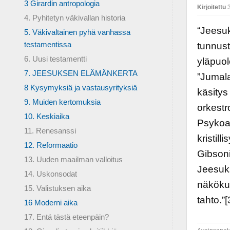
3 Girardin antropologia
Kirjoitettu
3
4. Pyhitetyn väkivallan historia
“Jeesu
5. Väkivaltainen pyhä vanhassa
testamentissa
tunnust
6. Uusi testamentti
yläpuol
7. JEESUKSEN ELÄMÄNKERTA
”Jumala
8 Kysymyksiä ja vastausyrityksiä
käsitys
9. Muiden kertomuksia
orkestr
10. Keskiaika
Psykoan
11. Renesanssi
kristil
12. Reformaatio
Gibsoni
13. Uuden maailman valloitus
Jeesuk
14. Uskonsodat
näkökul
15. Valistuksen aika
tahto.”[
16 Moderni aika
17. Entä tästä eteenpäin?