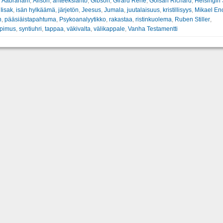
:
Aabraham
,
Alison
,
anteeksianto
,
Gibson
,
Girard René
,
Golsan Richard
,
Helsingin
,
Iisak
,
isän hylkäämä
,
järjetön
,
Jeesus
,
Jumala
,
juutalaisuus
,
kristillisyys
,
Mikael Enc
n
,
pääsiäistapahtuma
,
Psykoanalyytikko
,
rakastaa
,
ristinkuolema
,
Ruben Stiller
,
opimus
,
syntiuhri
,
tappaa
,
väkivalta
,
välikappale
,
Vanha Testamentti