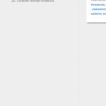
Avainsanat
18. Girardin teorian kritiikkiä
ihmiskunta
,
pääsiäine
salainen s