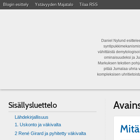
Blogin esittely
Ystävyyden Majatalo
Tilaa RSS
Daniel Nylund esittelee
syntipukkimekanismist
vähittäistä demytologisoi
ominaisuudeksi ja Ju
Markuksen tekstien pohja
pitää Jumalaa uhria v
kompleksisen uhritietois
Avain
Sisällysluettelo
Lähdekirjallisuus
1. Uskonto ja väkivalta
Mitä
2 René Girard ja pyhitetty väkivalta