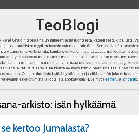
TeoBlogi
 René Girardin teoriaa halun mimeettisestä luonteesta, kateellisesta kilpailusta, vä
a ja uskonnollisten myyttien tavasta vaientaa uhrin ääni. Sen avulla hän tarkastele
ntia Raamatun sivuilla ja sitä, kuinka evankeliumit paljastavat uhria vaativan syn
malan täysin väkivallattomaksi ihmisten rakastajaksi. Daniel dramatisoi Jeesukse
lta. Tämä narratiivinen menetelmä avaa uusia ulottuvuuksia Jeesuksesta ja kritisoi
aativana ja väkivaltaisena. Hän käsittelee myös kristikunnan sotaisaa ja pasifistist
ta aikaamme. Onko mahdollista hylätä hylkääminen ja elää elämää joka ei tuota uhr
väkivallan eskaloitumista ja lopullista apokalypsiä? Lue myös
esittely
ja
johdanto
.
sana-arkisto:
isän hylkäämä
 se kertoo Jumalasta?