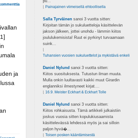
pu...
kommenttia
⌊
Painajainen viimeisellä ehtoollisella
Salla Tyrväinen
sanoi
3 vuotta sitten:
Kirjoitan tämän jo sukuluetteloja käsittelevän
ivallan
jakson jälkeen, jottei unohdu - lämmin kiitos
1]
joululukemisista! Ruut ei pyrkinyt turvaamaan
suink...
in
⌊
Jumala
Tuhansien vuosien sukuluettelot ja mykistävä enkeli
Daniel Nylund
sanoi
3 vuotta sitten:
uden ja
Kiitos suosituksesta. Tutustun ilman muuta.
Mulla onkin luultavasti kaikki muut Girardin
elussa
englanniksi ilmestyneet kirjat....
⌊
16.9. Meister Eckhart & Eckhart Tolle
Daniel Nylund
sanoi
3 vuotta sitten:
lan
Kiitos rohkaisusta. Tämä artikkeli julkaistiin
joskus vuosia sitten kopulukiusaamista
käsittelevässä lehdessä myös ja sai silloin
paljon hyvä�...
⌊
Toisen posken kääntämisestä