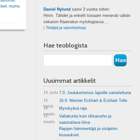
 Sanomat
,
kell
,
murha
Daniel Nylund
sanoi
3 vuotta sitten:
Hmm. Tähdet ja enkelit tosiaam menevät vähän
sekaisin Raamatun mytologiassa....
⌊
Tietäjiä ja vainoharhoja
Hae teoblogista
Uusimmat artikkelit
19. joulu
7.0. Joulukertomus lapsille sanoitettuna
15.
16.9. Meister Eckhart & Eckhart Tolle
heinä
16.
Myrskyävä raja
maalis
12.
Valtakunta kuin rikkaruoho ja
maalis
saastuttava hiiva
Rajojen hämmentäjä ja sisäpiirin
kiusaukset.