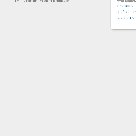
Avainsanat
18. Girardin teorian kritiikkiä
ihmiskunta
,
pääsiäine
salainen s