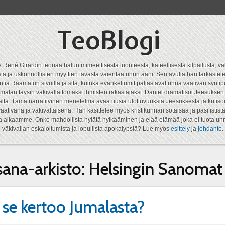
TeoBlogi
 René Girardin teoriaa halun mimeettisestä luonteesta, kateellisesta kilpailusta, vä
a ja uskonnollisten myyttien tavasta vaientaa uhrin ääni. Sen avulla hän tarkastele
ntia Raamatun sivuilla ja sitä, kuinka evankeliumit paljastavat uhria vaativan syn
malan täysin väkivallattomaksi ihmisten rakastajaksi. Daniel dramatisoi Jeesukse
lta. Tämä narratiivinen menetelmä avaa uusia ulottuvuuksia Jeesuksesta ja kritisoi
aativana ja väkivaltaisena. Hän käsittelee myös kristikunnan sotaisaa ja pasifistist
ta aikaamme. Onko mahdollista hylätä hylkääminen ja elää elämää joka ei tuota uhr
väkivallan eskaloitumista ja lopullista apokalypsiä? Lue myös
esittely
ja
johdanto
.
sana-arkisto:
Helsingin Sanomat
 se kertoo Jumalasta?