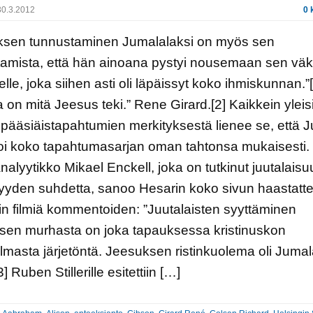
0.3.2012
0 
ksen tunnustaminen Jumalalaksi on myös sen
amista, että hän ainoana pystyi nousemaan sen väk
elle, joka siihen asti oli läpäissyt koko ihmiskunnan.”[
 on mitä Jeesus teki.” Rene Girard.[2] Kaikkein yleis
 pääsiäistapahtumien merkityksestä lienee se, että 
oi koko tapahtumasarjan oman tahtonsa mukaisesti.
alyytikko Mikael Enckell, joka on tutkinut juutalaisu
lisyyden suhdetta, sanoo Hesarin koko sivun haastatt
n filmiä kommentoiden: ”Juutalaisten syyttäminen
sen murhasta on joka tapauksessa kristinuskon
masta järjetöntä. Jeesuksen ristinkuolema oli Juma
3] Ruben Stillerille esitettiin […]