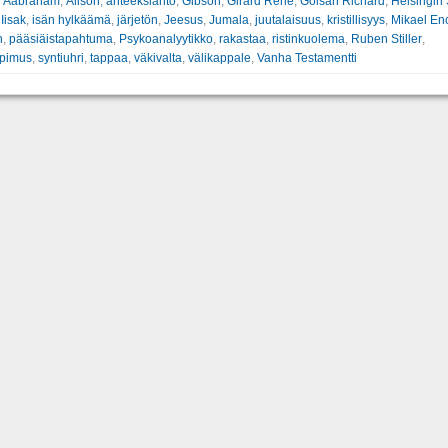
:
Aabraham
,
Alison
,
anteeksianto
,
Gibson
,
Girard René
,
Golsan Richard
,
Helsingin
,
Iisak
,
isän hylkäämä
,
järjetön
,
Jeesus
,
Jumala
,
juutalaisuus
,
kristillisyys
,
Mikael Enc
n
,
pääsiäistapahtuma
,
Psykoanalyytikko
,
rakastaa
,
ristinkuolema
,
Ruben Stiller
,
opimus
,
syntiuhri
,
tappaa
,
väkivalta
,
välikappale
,
Vanha Testamentti