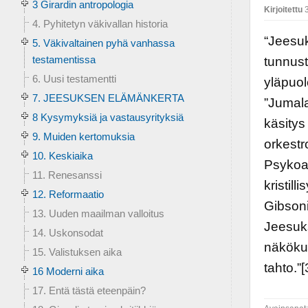
3 Girardin antropologia
Kirjoitettu
3
4. Pyhitetyn väkivallan historia
“Jeesu
5. Väkivaltainen pyhä vanhassa
testamentissa
tunnust
6. Uusi testamentti
yläpuol
7. JEESUKSEN ELÄMÄNKERTA
”Jumala
8 Kysymyksiä ja vastausyrityksiä
käsitys
9. Muiden kertomuksia
orkestr
10. Keskiaika
Psykoan
11. Renesanssi
kristil
12. Reformaatio
Gibsoni
13. Uuden maailman valloitus
Jeesuk
14. Uskonsodat
näkökul
15. Valistuksen aika
tahto.”[
16 Moderni aika
17. Entä tästä eteenpäin?