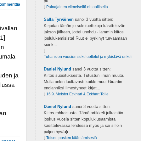
pu...
kommenttia
⌊
Painajainen viimeisellä ehtoollisella
Salla Tyrväinen
sanoi
3 vuotta sitten:
Kirjoitan tämän jo sukuluetteloja käsittelevän
ivallan
jakson jälkeen, jottei unohdu - lämmin kiitos
1]
joululukemisista! Ruut ei pyrkinyt turvaamaan
suink...
in
⌊
Jumala
Tuhansien vuosien sukuluettelot ja mykistävä enkeli
Daniel Nylund
sanoi
3 vuotta sitten:
uden ja
Kiitos suosituksesta. Tutustun ilman muuta.
Mulla onkin luultavasti kaikki muut Girardin
elussa
englanniksi ilmestyneet kirjat....
⌊
16.9. Meister Eckhart & Eckhart Tolle
Daniel Nylund
sanoi
3 vuotta sitten:
lan
Kiitos rohkaisusta. Tämä artikkeli julkaistiin
joskus vuosia sitten kopulukiusaamista
käsittelevässä lehdessä myös ja sai silloin
paljon hyvä�...
⌊
Toisen posken kääntämisestä