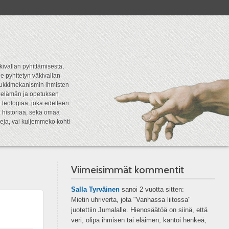
kivallan pyhittämisestä,
e pyhitetyn väkivallan
tipukkimekanismin ihmisten
n elämän ja opetuksen
 teologiaa, joka edelleen
a historiaa, sekä omaa
eja, vai kuljemmeko kohti
Viimeisimmät kommentit
Salla Tyrväinen
sanoi
2 vuotta sitten:
Mietin uhriverta, jota "Vanhassa liitossa"
juotettiin Jumalalle. Hienosäätöä on siinä, että
veri, olipa ihmisen tai eläimen, kantoi henkeä,