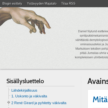
Blogin esittely
Ystävyyden Majatalo
Tilaa RSS
Daniel Nylund esittelee
syntipukkimekanismist
vähittäistä demytologisoi
ominaisuudeksi ja Ju
Markuksen tekstien pohja
pitää Jumalaa uhria v
kompleksisen uhritietois
Avain
Sisällysluettelo
Lähdekirjallisuus
1. Uskonto ja väkivalta
Mitä
2 René Girard ja pyhitetty väkivalta