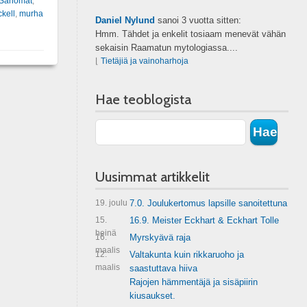
 Sanomat
,
kell
,
murha
Daniel Nylund
sanoi
3 vuotta sitten:
Hmm. Tähdet ja enkelit tosiaam menevät vähän
sekaisin Raamatun mytologiassa....
⌊
Tietäjiä ja vainoharhoja
Hae teoblogista
Uusimmat artikkelit
19. joulu
7.0. Joulukertomus lapsille sanoitettuna
15.
16.9. Meister Eckhart & Eckhart Tolle
heinä
16.
Myrskyävä raja
maalis
12.
Valtakunta kuin rikkaruoho ja
maalis
saastuttava hiiva
Rajojen hämmentäjä ja sisäpiirin
kiusaukset.