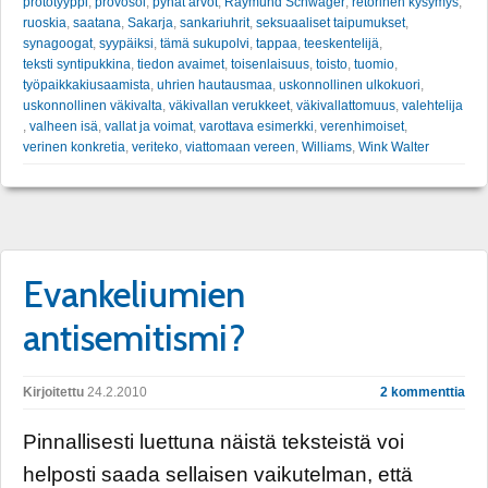
prototyyppi
,
provosoi
,
pyhät arvot
,
Raymund Schwager
,
retorinen kysymys
,
ruoskia
,
saatana
,
Sakarja
,
sankariuhrit
,
seksuaaliset taipumukset
,
synagoogat
,
syypäiksi
,
tämä sukupolvi
,
tappaa
,
teeskentelijä
,
teksti syntipukkina
,
tiedon avaimet
,
toisenlaisuus
,
toisto
,
tuomio
,
työpaikkakiusaamista
,
uhrien hautausmaa
,
uskonnollinen ulkokuori
,
uskonnollinen väkivalta
,
väkivallan verukkeet
,
väkivallattomuus
,
valehtelija
,
valheen isä
,
vallat ja voimat
,
varottava esimerkki
,
verenhimoiset
,
verinen konkretia
,
veriteko
,
viattomaan vereen
,
Williams
,
Wink Walter
Evankeliumien
antisemitismi?
Kirjoitettu
24.2.2010
2 kommenttia
Pinnallisesti luettuna näistä teksteistä voi
helposti saada sellaisen vaikutelman, että