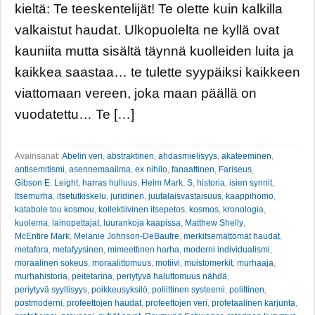
kieltä: Te teeskentelijät! Te olette kuin kalkilla
valkaistut haudat. Ulkopuolelta ne kyllä ovat
kauniita mutta sisältä täynnä kuolleiden luita ja
kaikkea saastaa… te tulette syypäiksi kaikkeen
viattomaan vereen, joka maan päällä on
vuodatettu… Te […]
Avainsanat:
Abelin veri
,
abstraktinen
,
ahdasmielisyys
,
akateeminen
,
antisemitismi
,
asennemaailma
,
ex nihilo
,
fanaattinen
,
Fariseus
,
Gibson E. Leight
,
harras hulluus
,
Heim Mark. S
,
historia
,
isien synnit
,
Itsemurha
,
itsetutkiskelu
,
juridinen
,
juutalaisvastaisuus
,
kaappihomo
,
katabole tou kosmou
,
kollektiivinen itsepetos
,
kosmos
,
kronologia
,
kuolema
,
lainopettajat
,
luurankoja kaapissa
,
Matthew Shelly
,
McEntire Mark
,
Melanie Johnson-DeBaufre
,
merkitsemättömät haudat
,
metafora
,
metafyysinen
,
mimeettinen harha
,
moderni individualismi
,
moraalinen sokeus
,
moraalittomuus
,
motiivi
,
muistomerkit
,
murhaaja
,
murhahistoria
,
peitetarina
,
periytyvä haluttomuus nähdä
,
periytyvä syyllisyys
,
poikkeusyksilö
,
poliittinen systeemi
,
polittinen
,
postmoderni
,
profeettojen haudat
,
profeettojen veri
,
profetaalinen karjunta
,