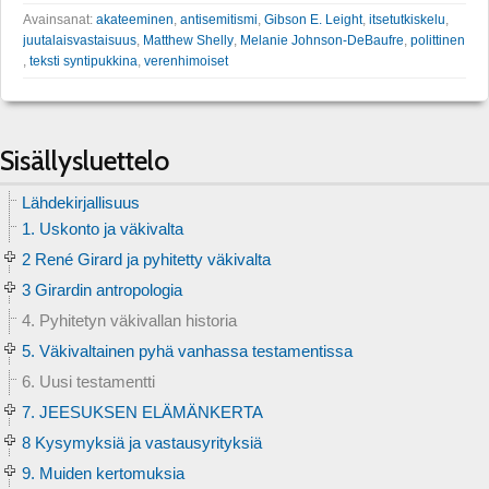
Avainsanat:
akateeminen
,
antisemitismi
,
Gibson E. Leight
,
itsetutkiskelu
,
juutalaisvastaisuus
,
Matthew Shelly
,
Melanie Johnson-DeBaufre
,
polittinen
,
teksti syntipukkina
,
verenhimoiset
Sisällysluettelo
Lähdekirjallisuus
1. Uskonto ja väkivalta
2 René Girard ja pyhitetty väkivalta
3 Girardin antropologia
4. Pyhitetyn väkivallan historia
5. Väkivaltainen pyhä vanhassa testamentissa
6. Uusi testamentti
7. JEESUKSEN ELÄMÄNKERTA
8 Kysymyksiä ja vastausyrityksiä
9. Muiden kertomuksia