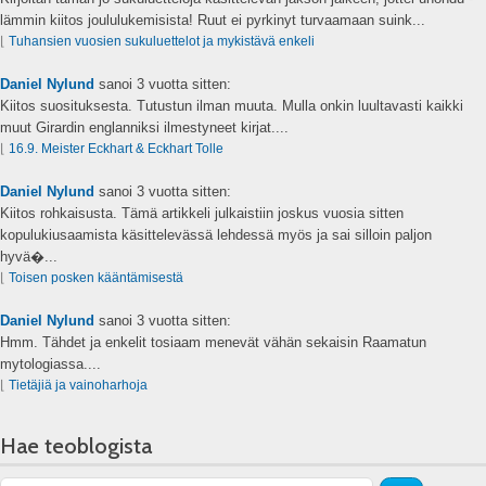
lämmin kiitos joululukemisista! Ruut ei pyrkinyt turvaamaan suink...
⌊
Tuhansien vuosien sukuluettelot ja mykistävä enkeli
Daniel Nylund
sanoi
3 vuotta sitten:
Kiitos suosituksesta. Tutustun ilman muuta. Mulla onkin luultavasti kaikki
muut Girardin englanniksi ilmestyneet kirjat....
⌊
16.9. Meister Eckhart & Eckhart Tolle
Daniel Nylund
sanoi
3 vuotta sitten:
Kiitos rohkaisusta. Tämä artikkeli julkaistiin joskus vuosia sitten
kopulukiusaamista käsittelevässä lehdessä myös ja sai silloin paljon
hyvä�...
⌊
Toisen posken kääntämisestä
Daniel Nylund
sanoi
3 vuotta sitten:
Hmm. Tähdet ja enkelit tosiaam menevät vähän sekaisin Raamatun
mytologiassa....
⌊
Tietäjiä ja vainoharhoja
Hae teoblogista