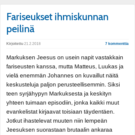
Fariseukset ihmiskunnan
peilinä
Kirjoitettu
21.2.2018
7 kommenttia
Markuksen Jeesus on usein napit vastakkain
fariseusten kanssa, mutta Matteus, Luukas ja
vielä enemmän Johannes on kuvaillut näitä
keskusteluja paljon perusteellisemmin. Siksi
teen syrjähypyn Markuksesta ja keskityn
yhteen tuimaan episodiin, jonka kaikki muut
evankelistat kirjaavat toisiaan täydentäen.
Jotkut ihastelevat muuten niin lempeän
Jeesuksen suorastaan brutaalin ankaraa