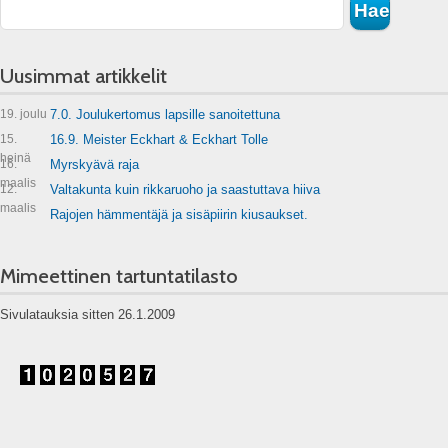
Uusimmat artikkelit
19. joulu
7.0. Joulukertomus lapsille sanoitettuna
15.
16.9. Meister Eckhart & Eckhart Tolle
heinä
16.
Myrskyävä raja
maalis
12.
Valtakunta kuin rikkaruoho ja saastuttava hiiva
maalis
Rajojen hämmentäjä ja sisäpiirin kiusaukset.
Mimeettinen tartuntatilasto
Sivulatauksia sitten 26.1.2009