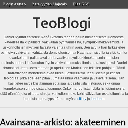
Blogin esittely
Ystävyyden Majatalo
Tilaa RSS
TeoBlogi
Daniel Nylund esittelee René Girardin teoriaa halun mimeettisestä luonteesta,
kateellisesta kilpailusta, väkivallan pyhittämisestä, syntipukkimekanismista ja
uskonnollisten myyttien tavasta vaientaa uhrin ääni. Sen avulla hän tarkastelee
pyhitetyn väkivallan vähittäistä demytologisointia Raamatun sivuilla ja sitä, kuinka
evankeliumit paljastavat uhria vaativan syntipukkimekanismin ihmisten
ominaisuudeksi ja Jumalan täysin väkivallattomaksi ihmisten rakastajaksi. Daniel
dramatisoi Jeesuksen elämän ja opetuksen Markuksen tekstien pohjalta. Tämä
narratiivinen menetelmä avaa uusia ulottuvuuksia Jeesuksesta ja kritisoi
teologiaa, joka edelleen pitää Jumalaa uhria vaativana ja väkivaltaisena. Hän
käsittelee myös kristikunnan sotaisaa ja pasifistista historiaa, sekä omaa
kompleksisen uhritietoista aikaamme. Onko mahdollista hylätä hylkääminen ja
elää elämää joka ei tuota uhreja, vai kuljemmeko kohti väkivallan eskaloitumista ja
lopullista apokalypsiä? Lue myös
esittely
ja
johdanto
.
Avainsana-arkisto:
akateeminen