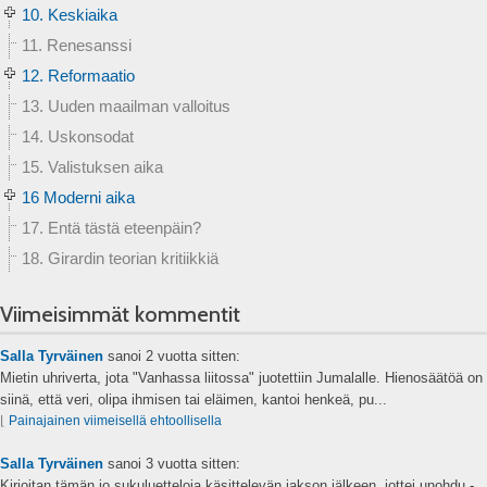
10. Keskiaika
11. Renesanssi
12. Reformaatio
13. Uuden maailman valloitus
14. Uskonsodat
15. Valistuksen aika
16 Moderni aika
17. Entä tästä eteenpäin?
18. Girardin teorian kritiikkiä
Viimeisimmät kommentit
Salla Tyrväinen
sanoi
2 vuotta sitten:
Mietin uhriverta, jota "Vanhassa liitossa" juotettiin Jumalalle. Hienosäätöä on
siinä, että veri, olipa ihmisen tai eläimen, kantoi henkeä, pu...
⌊
Painajainen viimeisellä ehtoollisella
Salla Tyrväinen
sanoi
3 vuotta sitten:
Kirjoitan tämän jo sukuluetteloja käsittelevän jakson jälkeen, jottei unohdu -