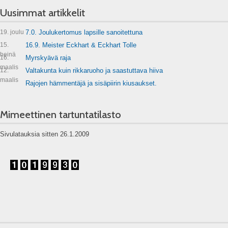
Uusimmat artikkelit
19. joulu
7.0. Joulukertomus lapsille sanoitettuna
15.
16.9. Meister Eckhart & Eckhart Tolle
heinä
16.
Myrskyävä raja
maalis
12.
Valtakunta kuin rikkaruoho ja saastuttava hiiva
maalis
Rajojen hämmentäjä ja sisäpiirin kiusaukset.
Mimeettinen tartuntatilasto
Sivulatauksia sitten 26.1.2009