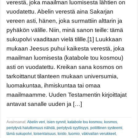
verestä, joka maailman luomisesta lähtien on
vuodatettu. Abelin verestä aina Sakarjan
vereen asti, hänen, joka surmattiin alttarin ja
pyhäkön välille. Niin, minä sanon teille: tämä
sukupolvi vaaditaan vielä tilille.[1] Luukkaan
mukaan Jeesus puhui kaikesta verestä, joka
maailman luomisesta (katabole tou kosmou)
asti on vuodatettu. Kreikan sana kosmos on
tarkoittanut tilanteen mukaan universumia,
luomakuntaa, ihmiskuntaa tai omaa
maailmaamme. Uuden Testamentin kirjoittajat
antavat sanalle uuden ja […]
Avainsanat:
Abelin veri
,
isien synnit
,
katabole tou kosmou
,
kosmos
,
periytyvä haluttomuus nähdä
,
periytyvä syyllisyys
,
poliittinen systeemi
,
tämä sukupolvi
,
toisenlaisuus
,
toisto
,
tuomio
,
väkivallan verukkeet
,