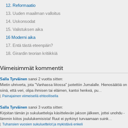
12. Reformaatio
13. Uuden maailman valloitus
14. Uskonsodat
15. Valistuksen aika
16 Moderni aika
17. Entä tästä eteenpäin?
18. Girardin teorian kritiikkiä
Viimeisimmät kommentit
Salla Tyrväinen
sanoi
2 vuotta sitten:
Mietin uhriverta, jota "Vanhassa liitossa" juotettiin Jumalalle. Hienosäätöä on
siinä, että veri, olipa ihmisen tai eläimen, kantoi henkeä, pu...
⌊
Painajainen viimeisellä ehtoollisella
Salla Tyrväinen
sanoi
3 vuotta sitten:
Kirjoitan tämän jo sukuluetteloja käsittelevän jakson jälkeen, jottei unohdu -
lämmin kiitos joululukemisista! Ruut ei pyrkinyt turvaamaan suink...
⌊
Tuhansien vuosien sukuluettelot ja mykistävä enkeli