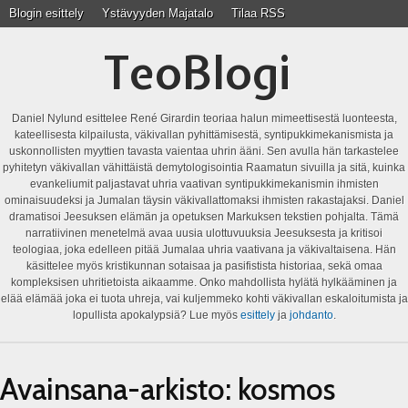
Blogin esittely
Ystävyyden Majatalo
Tilaa RSS
TeoBlogi
Daniel Nylund esittelee René Girardin teoriaa halun mimeettisestä luonteesta,
kateellisesta kilpailusta, väkivallan pyhittämisestä, syntipukkimekanismista ja
uskonnollisten myyttien tavasta vaientaa uhrin ääni. Sen avulla hän tarkastelee
pyhitetyn väkivallan vähittäistä demytologisointia Raamatun sivuilla ja sitä, kuinka
evankeliumit paljastavat uhria vaativan syntipukkimekanismin ihmisten
ominaisuudeksi ja Jumalan täysin väkivallattomaksi ihmisten rakastajaksi. Daniel
dramatisoi Jeesuksen elämän ja opetuksen Markuksen tekstien pohjalta. Tämä
narratiivinen menetelmä avaa uusia ulottuvuuksia Jeesuksesta ja kritisoi
teologiaa, joka edelleen pitää Jumalaa uhria vaativana ja väkivaltaisena. Hän
käsittelee myös kristikunnan sotaisaa ja pasifistista historiaa, sekä omaa
kompleksisen uhritietoista aikaamme. Onko mahdollista hylätä hylkääminen ja
elää elämää joka ei tuota uhreja, vai kuljemmeko kohti väkivallan eskaloitumista ja
lopullista apokalypsiä? Lue myös
esittely
ja
johdanto
.
Avainsana-arkisto:
kosmos