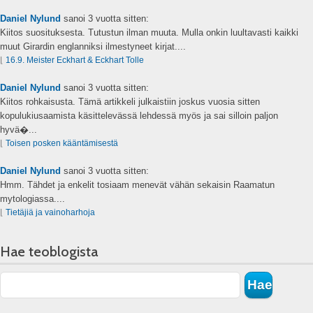
Daniel Nylund
sanoi
3 vuotta sitten:
Kiitos suosituksesta. Tutustun ilman muuta. Mulla onkin luultavasti kaikki
muut Girardin englanniksi ilmestyneet kirjat....
⌊
16.9. Meister Eckhart & Eckhart Tolle
Daniel Nylund
sanoi
3 vuotta sitten:
Kiitos rohkaisusta. Tämä artikkeli julkaistiin joskus vuosia sitten
kopulukiusaamista käsittelevässä lehdessä myös ja sai silloin paljon
hyvä�...
⌊
Toisen posken kääntämisestä
Daniel Nylund
sanoi
3 vuotta sitten:
Hmm. Tähdet ja enkelit tosiaam menevät vähän sekaisin Raamatun
mytologiassa....
⌊
Tietäjiä ja vainoharhoja
Hae teoblogista