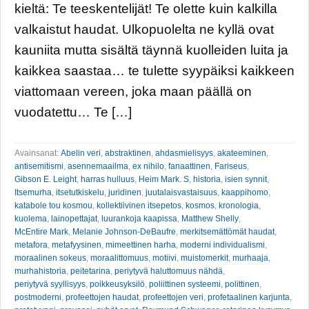
kieltä: Te teeskentelijät! Te olette kuin kalkilla
valkaistut haudat. Ulkopuolelta ne kyllä ovat
kauniita mutta sisältä täynnä kuolleiden luita ja
kaikkea saastaa… te tulette syypäiksi kaikkeen
viattomaan vereen, joka maan päällä on
vuodatettu… Te […]
Avainsanat:
Abelin veri
,
abstraktinen
,
ahdasmielisyys
,
akateeminen
,
antisemitismi
,
asennemaailma
,
ex nihilo
,
fanaattinen
,
Fariseus
,
Gibson E. Leight
,
harras hulluus
,
Heim Mark. S
,
historia
,
isien synnit
,
Itsemurha
,
itsetutkiskelu
,
juridinen
,
juutalaisvastaisuus
,
kaappihomo
,
katabole tou kosmou
,
kollektiivinen itsepetos
,
kosmos
,
kronologia
,
kuolema
,
lainopettajat
,
luurankoja kaapissa
,
Matthew Shelly
,
McEntire Mark
,
Melanie Johnson-DeBaufre
,
merkitsemättömät haudat
,
metafora
,
metafyysinen
,
mimeettinen harha
,
moderni individualismi
,
moraalinen sokeus
,
moraalittomuus
,
motiivi
,
muistomerkit
,
murhaaja
,
murhahistoria
,
peitetarina
,
periytyvä haluttomuus nähdä
,
periytyvä syyllisyys
,
poikkeusyksilö
,
poliittinen systeemi
,
polittinen
,
postmoderni
,
profeettojen haudat
,
profeettojen veri
,
profetaalinen karjunta
,