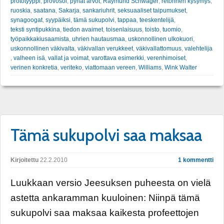
prototyyppi
,
provosoi
,
pyhät arvot
,
Raymund Schwager
,
retorinen kysymys
,
ruoskia
,
saatana
,
Sakarja
,
sankariuhrit
,
seksuaaliset taipumukset
,
synagoogat
,
syypäiksi
,
tämä sukupolvi
,
tappaa
,
teeskentelijä
,
teksti syntipukkina
,
tiedon avaimet
,
toisenlaisuus
,
toisto
,
tuomio
,
työpaikkakiusaamista
,
uhrien hautausmaa
,
uskonnollinen ulkokuori
,
uskonnollinen väkivalta
,
väkivallan verukkeet
,
väkivallattomuus
,
valehtelija
,
valheen isä
,
vallat ja voimat
,
varottava esimerkki
,
verenhimoiset
,
verinen konkretia
,
veriteko
,
viattomaan vereen
,
Williams
,
Wink Walter
Tämä sukupolvi saa maksaa
Kirjoitettu
22.2.2010
1 kommentti
Luukkaan versio Jeesuksen puheesta on vielä
astetta ankaramman kuuloinen: Niinpä tämä
sukupolvi saa maksaa kaikesta profeettojen