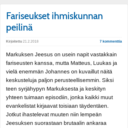
Fariseukset ihmiskunnan
peilinä
Kirjoitettu
21.2.2018
7 kommenttia
Markuksen Jeesus on usein napit vastakkain
fariseusten kanssa, mutta Matteus, Luukas ja
vielä enemmän Johannes on kuvaillut näitä
keskusteluja paljon perusteellisemmin. Siksi
teen syrjähypyn Markuksesta ja keskityn
yhteen tuimaan episodiin, jonka kaikki muut
evankelistat kirjaavat toisiaan täydentäen.
Jotkut ihastelevat muuten niin lempeän
Jeesuksen suorastaan brutaalin ankaraa