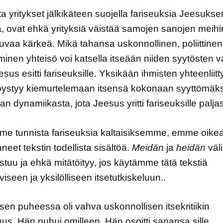
ta yritykset jälkikäteen suojella fariseuksia Jeesukse
a, ovat ehkä yrityksiä väistää samojen sanojen meihi
uvaa kärkeä. Mikä tahansa uskonnollinen, poliittinen 
inen yhteisö voi katsella itseään niiden syytösten v
eesus esitti fariseuksille. Yksikään ihmisten yhteenliit
pystyy kiemurtelemaan itsensä kokonaan syyttömäksi
lan dynamiikasta, jota Jeesus yritti fariseuksille palja
e tunnista fariseuksia kaltaisiksemme, emme oikeas
aneet tekstin todellista sisältöä.
Meidän
ja
heidän
väl
istuu ja ehkä mitätöityy, jos käytämme tätä tekstiä
iviseen ja yksilölliseen itsetutkiskeluun..
en puheessa oli vahva uskonnollisen itsekritiikin
uus. Hän puhui omilleen. Hän osoitti sanansa sille