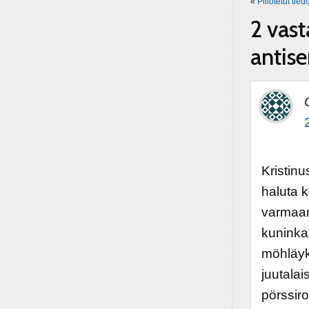
«
Piilotetut tie
2 vast
antis
Kristinu
haluta k
varmaank
kuninkaa
möhläyks
juutala
pörssir