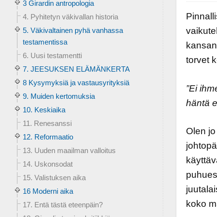
3 Girardin antropologia
Pinnall
4. Pyhitetyn väkivallan historia
vaikute
5. Väkivaltainen pyhä vanhassa
testamentissa
kansana
6. Uusi testamentti
torvet 
7. JEESUKSEN ELÄMÄNKERTA
8 Kysymyksiä ja vastausyrityksiä
”Ei ihm
9. Muiden kertomuksia
häntä e
10. Keskiaika
11. Renesanssi
Olen jo
12. Reformaatio
johtopä
13. Uuden maailman valloitus
käyttäv
14. Uskonsodat
puhuess
15. Valistuksen aika
juutala
16 Moderni aika
koko m
17. Entä tästä eteenpäin?