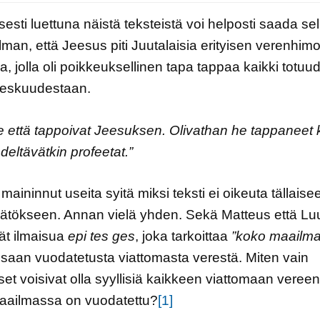
isesti luettuna näistä teksteistä voi helposti saada se
lman, että Jeesus piti Juutalaisia erityisen verenhim
, jolla oli poikkeuksellinen tapa tappaa kaikki totuu
keskuudestaan.
e että tappoivat Jeesuksen. Olivathan he tappaneet 
deltävätkin profeetat.”
 maininnut useita syitä miksi teksti ei oikeuta tällaise
ätökseen. Annan vielä yhden. Sekä Matteus että L
ät ilmaisua
epi tes ges
, joka tarkoittaa
”koko maailma
aan vuodatetusta viattomasta verestä. Miten vain
iset voisivat olla syyllisiä kaikkeen viattomaan vereen
aailmassa on vuodatettu?
[1]