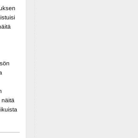
tuksen
stuisi
näitä
isön
a
n
 näitä
ikuista