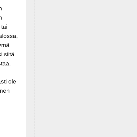
n
n
tai
alossa,
tymä
 siitä
staa.
ti ole
inen