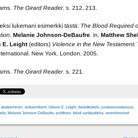
iams.
The Girard Reader
. s. 212, 213.
eksi lukemani esimerkki tästä:
The Blood Required o
tion
.
Melanie Johnson-DeBaufre
. in.
Matthew She
 E. Leight
(editors)
Violence in the New Testament.
nternational. New York. London. 2005.
iams.
The Girard Reader
. s. 221.
:
akateeminen
,
antisemitismi
,
Gibson E. Leight
,
itsetutkiskelu
,
juutalaisvastaisuus
,
elly
,
Melanie Johnson-DeBaufre
,
polittinen
,
teksti syntipukkina
,
verenhimoiset