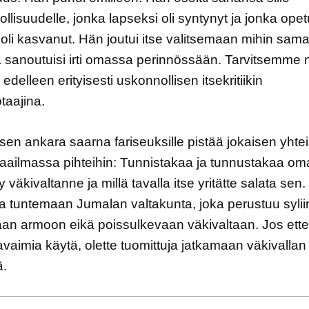
llisuudelle, jonka lapseksi oli syntynyt ja jonka ope
ä oli kasvanut. Hän joutui itse valitsemaan mihin samai
ä sanoutuisi irti omassa perinnössään. Tarvitsemme 
edelleen erityisesti uskonnollisen itsekritiikin
taajina.
en ankara saarna fariseuksille pistää jokaisen yhte
ailmassa pihteihin: Tunnistakaa ja tunnustakaa om
y väkivaltanne ja millä tavalla itse yritätte salata sen.
 tuntemaan Jumalan valtakunta, joka perustuu sylii
an armoon eikä poissulkevaan väkivaltaan. Jos ette
avaimia käytä, olette tuomittuja jatkamaan väkivallan 
ä.