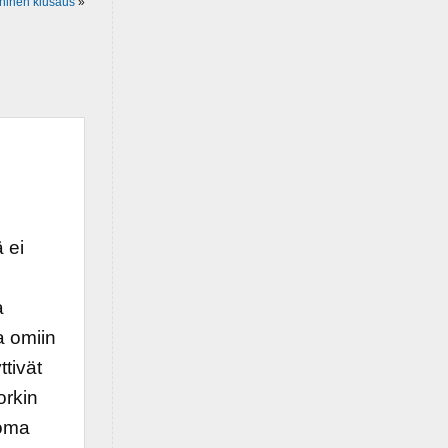
ninen kiusaus
»
 ei
a
a omiin
ttivät
orkin
 oma