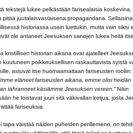
tä tekstejä lukee pelkästään farisealaisia koskevina, 
 pitää juutalaisvastaisena propagandana. Sellaisina 
illisessä historiassa usein luettukin, mutta vain siksi 
 eivät ole antaneet Jeesuksen sanojen lukea heitä its
ka kristillisen historian aikana ovat ajatelleet Jeesuk
 kuuluneen poikkeuksellisen raskauttavista syistä v
isille, astuvat itse huomaamattaan fariseusten rooliin
imme eläneet fariseusten aikana, emme olisi heidän
an tahranneet käsiämme Jeesuksen vereen.”
Näin
ään he toistavat juuri sitä väkivallan ketjua, josta J
erättää fariseuksia.
 tapa väistää näiden puheiden perillemeno, on tehdä