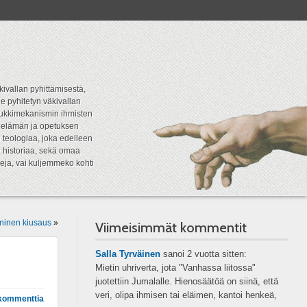
kivallan pyhittämisestä,
e pyhitetyn väkivallan
tipukkimekanismin ihmisten
n elämän ja opetuksen
 teologiaa, joka edelleen
a historiaa, sekä omaa
eja, vai kuljemmeko kohti
ninen kiusaus
»
Viimeisimmät kommentit
Salla Tyrväinen
sanoi
2 vuotta sitten:
Mietin uhriverta, jota "Vanhassa liitossa"
juotettiin Jumalalle. Hienosäätöä on siinä, että
veri, olipa ihmisen tai eläimen, kantoi henkeä,
kommenttia