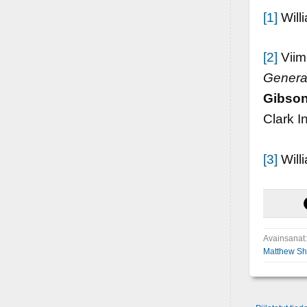
[1]
Will
[2]
Viim
Genera
Gibson
Clark I
[3]
Will
Avainsanat
Matthew Sh