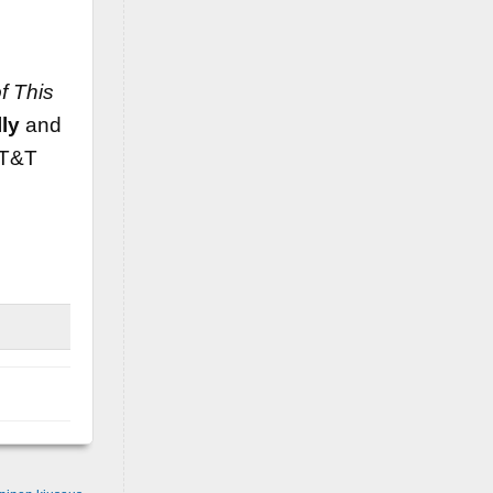
f This
lly
and
T&T