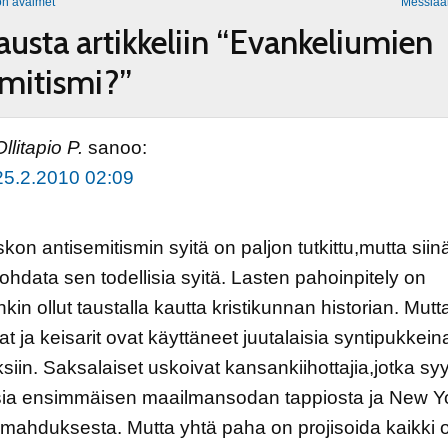
don avaimet
Messiaa
austa artikkeliin “Evankeliumien
emitismi?”
Ollitapio P.
sanoo:
25.2.2010 02:09
skon antisemitismin syitä on paljon tutkittu,mutta siinä
ohdata sen todellisia syitä. Lasten pahoinpitely on
in ollut taustalla kautta kristikunnan historian. Mutt
t ja keisarit ovat käyttäneet juutalaisia syntipukkein
iin. Saksalaiset uskoivat kansankiihottajia,jotka syy
isia ensimmäisen maailmansodan tappiosta ja New Y
omahduksesta. Mutta yhtä paha on projisoida kaikki