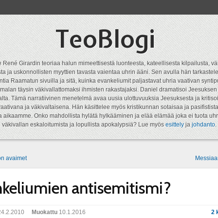
TeoBlogi
 René Girardin teoriaa halun mimeettisestä luonteesta, kateellisesta kilpailusta, vä
a ja uskonnollisten myyttien tavasta vaientaa uhrin ääni. Sen avulla hän tarkastele
ntia Raamatun sivuilla ja sitä, kuinka evankeliumit paljastavat uhria vaativan syn
malan täysin väkivallattomaksi ihmisten rakastajaksi. Daniel dramatisoi Jeesukse
lta. Tämä narratiivinen menetelmä avaa uusia ulottuvuuksia Jeesuksesta ja kritisoi
aativana ja väkivaltaisena. Hän käsittelee myös kristikunnan sotaisaa ja pasifistist
ta aikaamme. Onko mahdollista hylätä hylkääminen ja elää elämää joka ei tuota uhr
väkivallan eskaloitumista ja lopullista apokalypsiä? Lue myös
esittely
ja
johdanto
.
don avaimet
Messiaa
keliumien antisemitismi?
4.2.2010
Muokattu
10.1.2016
2 