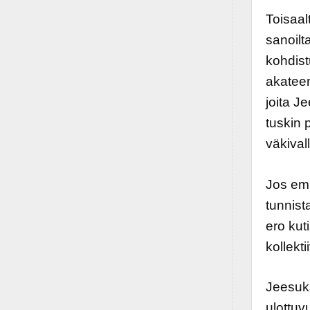
Toisaal
sanoilt
kohdist
akateem
joita J
tuskin 
väkival
Jos emm
tunnist
ero kut
kollekti
Jeesuks
ulottuv