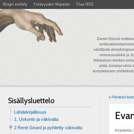
Blogin esittely
Ystävyyden Majatalo
Tilaa RSS
Daniel Nylund esittelee
syntipukkimekanismist
vähittäistä demytologisoi
ominaisuudeksi ja Ju
Markuksen tekstien pohja
pitää Jumalaa uhria v
kompleksisen uhritietois
«
Piilotetut tie
Sisällysluettelo
Lähdekirjallisuus
Evan
1. Uskonto ja väkivalta
2 René Girard ja pyhitetty väkivalta
Kirjoitettu
2