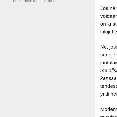
18. Girardin teorian kritiikkiä
Jos näi
voidaan
on krist
lukijat
Ne, jot
sanojen
juutala
me olis
kanssa
tehdess
yritti h
Moderni