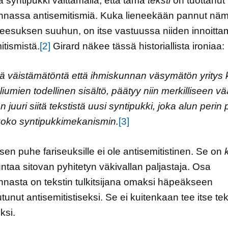
tä syntipukki väittämällä, että tämä
teksti
on tuottanut
unnassa antisemitismiä. Kuka lieneekään pannut nä
eesuksen suuhun, on itse vastuussa niiden innoitta
itismistä.
[2]
Girard näkee tässä historiallista ironiaa:
 väistämätöntä että ihmiskunnan väsymätön yritys k
iumien todellinen sisältö, päätyy niin merkilliseen v
juuri siitä tekstistä uusi syntipukki, joka alun perin p
koko syntipukkimekanismin.
[3]
en puhe fariseuksille ei ole antisemitistinen. Se on
ntaa sitovan pyhitetyn väkivallan paljastaja. Osa
unnasta on tekstin tulkitsijana omaksi häpeäkseen
utunut antisemitistiseksi. Se ei kuitenkaan tee itse tek
ksi.