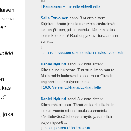
pu...
⌊
Painajainen viimeisellä ehtoollisella
llaisen
oisena
Salla Tyrväinen
sanoi
3 vuotta sitten:
Kirjoitan tämän jo sukuluetteloja käsittelevän
den
jakson jälkeen, jottei unohdu - lämmin kiitos
joululukemisista! Ruut ei pyrkinyt turvaamaan
suink...
⌊
kaikki
Tuhansien vuosien sukuluettelot ja mykistävä enkeli
Daniel Nylund
sanoi
3 vuotta sitten:
Kiitos suosituksesta. Tutustun ilman muuta.
Mulla onkin luultavasti kaikki muut Girardin
en
englanniksi ilmestyneet kirjat....
uukas
⌊
16.9. Meister Eckhart & Eckhart Tolle
a”
Daniel Nylund
sanoi
3 vuotta sitten:
Kiitos rohkaisusta. Tämä artikkeli julkaistiin
joskus vuosia sitten kopulukiusaamista
, joka
käsittelevässä lehdessä myös ja sai silloin
paljon hyvä�...
⌊
Toisen posken kääntämisestä