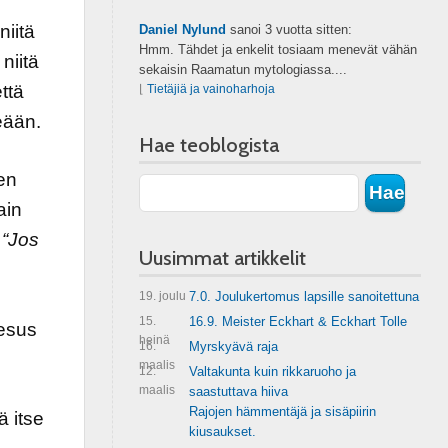
niitä
Daniel Nylund
sanoi
3 vuotta sitten:
Hmm. Tähdet ja enkelit tosiaam menevät vähän
niitä
sekaisin Raamatun mytologiassa....
että
⌊
Tietäjiä ja vainoharhoja
eään.
Hae teoblogista
sen
ain
:
“Jos
Uusimmat artikkelit
19. joulu
7.0. Joulukertomus lapsille sanoitettuna
15.
16.9. Meister Eckhart & Eckhart Tolle
eesus
heinä
16.
Myrskyävä raja
maalis
12.
Valtakunta kuin rikkaruoho ja
maalis
saastuttava hiiva
Rajojen hämmentäjä ja sisäpiirin
 itse
kiusaukset.