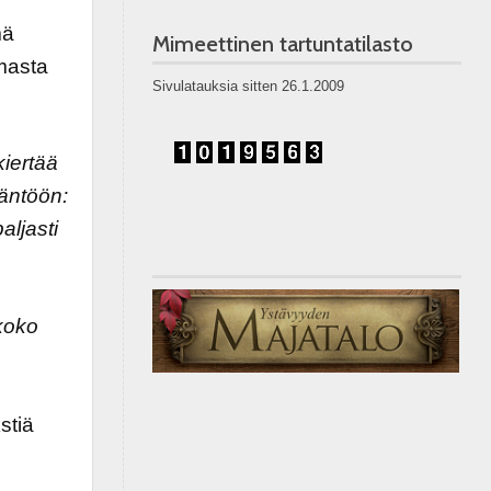
mä
Mimeettinen tartuntatilasto
masta
Sivulatauksia sitten 26.1.2009
iertää
ääntöön:
aljasti
koko
stiä