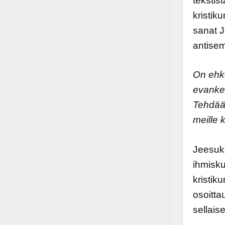
tekstis
kristik
sanat J
antisem
On ehkä
evankel
Tehdään 
meille 
Jeesuks
ihmisku
kristik
osoitta
sellaise