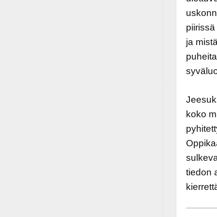
uskonno
piiriss
ja mist
puheita 
syväluo
Jeesuks
koko ma
pyhitett
Oppikaa
sulkeva
tiedon 
kierrett