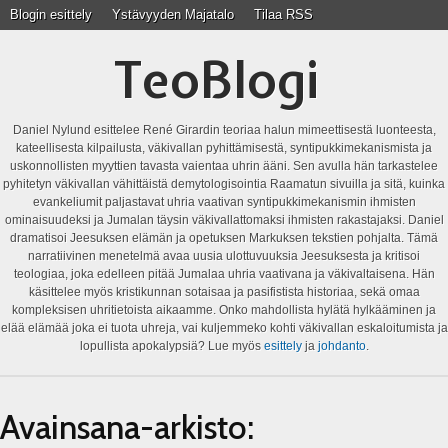
Blogin esittely
Ystävyyden Majatalo
Tilaa RSS
TeoBlogi
Daniel Nylund esittelee René Girardin teoriaa halun mimeettisestä luonteesta,
kateellisesta kilpailusta, väkivallan pyhittämisestä, syntipukkimekanismista ja
uskonnollisten myyttien tavasta vaientaa uhrin ääni. Sen avulla hän tarkastelee
pyhitetyn väkivallan vähittäistä demytologisointia Raamatun sivuilla ja sitä, kuinka
evankeliumit paljastavat uhria vaativan syntipukkimekanismin ihmisten
ominaisuudeksi ja Jumalan täysin väkivallattomaksi ihmisten rakastajaksi. Daniel
dramatisoi Jeesuksen elämän ja opetuksen Markuksen tekstien pohjalta. Tämä
narratiivinen menetelmä avaa uusia ulottuvuuksia Jeesuksesta ja kritisoi
teologiaa, joka edelleen pitää Jumalaa uhria vaativana ja väkivaltaisena. Hän
käsittelee myös kristikunnan sotaisaa ja pasifistista historiaa, sekä omaa
kompleksisen uhritietoista aikaamme. Onko mahdollista hylätä hylkääminen ja
elää elämää joka ei tuota uhreja, vai kuljemmeko kohti väkivallan eskaloitumista ja
lopullista apokalypsiä? Lue myös
esittely
ja
johdanto
.
Avainsana-arkisto: