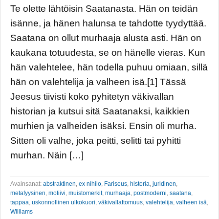
Te olette lähtöisin Saatanasta. Hän on teidän
isänne, ja hänen halunsa te tahdotte tyydyttää.
Saatana on ollut murhaaja alusta asti. Hän on
kaukana totuudesta, se on hänelle vieras. Kun
hän valehtelee, hän todella puhuu omiaan, sillä
hän on valehtelija ja valheen isä.[1] Tässä
Jeesus tiivisti koko pyhitetyn väkivallan
historian ja kutsui sitä Saatanaksi, kaikkien
murhien ja valheiden isäksi. Ensin oli murha.
Sitten oli valhe, joka peitti, selitti tai pyhitti
murhan. Näin […]
Avainsanat:
abstraktinen
,
ex nihilo
,
Fariseus
,
historia
,
juridinen
,
metafyysinen
,
motiivi
,
muistomerkit
,
murhaaja
,
postmoderni
,
saatana
,
tappaa
,
uskonnollinen ulkokuori
,
väkivallattomuus
,
valehtelija
,
valheen isä
,
Williams