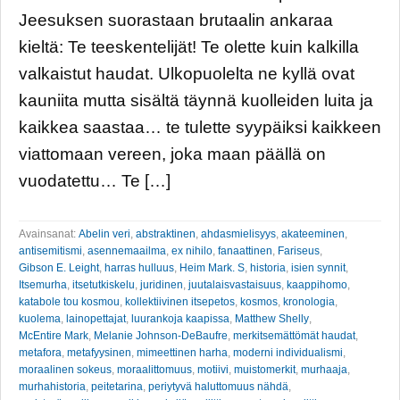
Jeesuksen suorastaan brutaalin ankaraa
kieltä: Te teeskentelijät! Te olette kuin kalkilla
valkaistut haudat. Ulkopuolelta ne kyllä ovat
kauniita mutta sisältä täynnä kuolleiden luita ja
kaikkea saastaa… te tulette syypäiksi kaikkeen
viattomaan vereen, joka maan päällä on
vuodatettu… Te […]
Avainsanat:
Abelin veri
,
abstraktinen
,
ahdasmielisyys
,
akateeminen
,
antisemitismi
,
asennemaailma
,
ex nihilo
,
fanaattinen
,
Fariseus
,
Gibson E. Leight
,
harras hulluus
,
Heim Mark. S
,
historia
,
isien synnit
,
Itsemurha
,
itsetutkiskelu
,
juridinen
,
juutalaisvastaisuus
,
kaappihomo
,
katabole tou kosmou
,
kollektiivinen itsepetos
,
kosmos
,
kronologia
,
kuolema
,
lainopettajat
,
luurankoja kaapissa
,
Matthew Shelly
,
McEntire Mark
,
Melanie Johnson-DeBaufre
,
merkitsemättömät haudat
,
metafora
,
metafyysinen
,
mimeettinen harha
,
moderni individualismi
,
moraalinen sokeus
,
moraalittomuus
,
motiivi
,
muistomerkit
,
murhaaja
,
murhahistoria
,
peitetarina
,
periytyvä haluttomuus nähdä
,