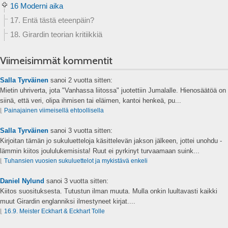
16 Moderni aika
17. Entä tästä eteenpäin?
18. Girardin teorian kritiikkiä
Viimeisimmät kommentit
Salla Tyrväinen
sanoi
2 vuotta sitten:
Mietin uhriverta, jota "Vanhassa liitossa" juotettiin Jumalalle. Hienosäätöä on
siinä, että veri, olipa ihmisen tai eläimen, kantoi henkeä, pu...
⌊
Painajainen viimeisellä ehtoollisella
Salla Tyrväinen
sanoi
3 vuotta sitten:
Kirjoitan tämän jo sukuluetteloja käsittelevän jakson jälkeen, jottei unohdu -
lämmin kiitos joululukemisista! Ruut ei pyrkinyt turvaamaan suink...
⌊
Tuhansien vuosien sukuluettelot ja mykistävä enkeli
Daniel Nylund
sanoi
3 vuotta sitten:
Kiitos suosituksesta. Tutustun ilman muuta. Mulla onkin luultavasti kaikki
muut Girardin englanniksi ilmestyneet kirjat....
⌊
16.9. Meister Eckhart & Eckhart Tolle