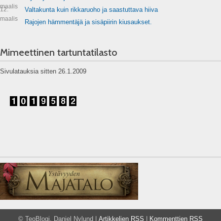
maalis
12.
Valtakunta kuin rikkaruoho ja saastuttava hiiva
maalis
Rajojen hämmentäjä ja sisäpiirin kiusaukset.
Mimeettinen tartuntatilasto
Sivulatauksia sitten 26.1.2009
© TeoBlogi, Daniel Nylund |
Artikkelien RSS
|
Kommenttien RSS