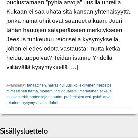
puolustamaan ”pyhiä arvoja” uusilla uhreilla.
Kukaan ei saa uhata sitä kansan yhtenäisyyttä,
jonka nämä uhrit ovat saaneet aikaan. Juuri
tähän hautojen salaperäiseen merkitykseen
Jeesus tunkeutuu retorisella kysymyksellä,
johon ei edes odota vastausta: mutta ketkä
heidät tappoivat? Teidän isänne Yhdellä
viiltävällä kysymyksellä […]
Avainsanat:
fanaattinen
,
harras hulluus
,
kollektiivinen itsepetos
,
mimeettinen harha
,
moderni individualismi
,
moraalinen sokeus
,
muistomerkit
,
profeettojen haudat
,
profeettojen veri
,
pyhät arvot
,
retorinen kysymys
,
sankariuhrit
Sisällysluettelo