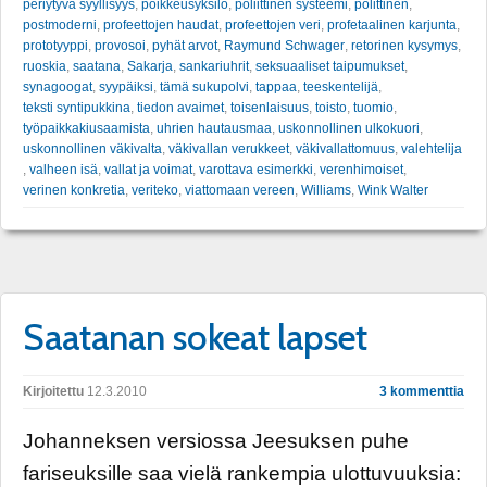
periytyvä syyllisyys
,
poikkeusyksilö
,
poliittinen systeemi
,
polittinen
,
postmoderni
,
profeettojen haudat
,
profeettojen veri
,
profetaalinen karjunta
,
prototyyppi
,
provosoi
,
pyhät arvot
,
Raymund Schwager
,
retorinen kysymys
,
ruoskia
,
saatana
,
Sakarja
,
sankariuhrit
,
seksuaaliset taipumukset
,
synagoogat
,
syypäiksi
,
tämä sukupolvi
,
tappaa
,
teeskentelijä
,
teksti syntipukkina
,
tiedon avaimet
,
toisenlaisuus
,
toisto
,
tuomio
,
työpaikkakiusaamista
,
uhrien hautausmaa
,
uskonnollinen ulkokuori
,
uskonnollinen väkivalta
,
väkivallan verukkeet
,
väkivallattomuus
,
valehtelija
,
valheen isä
,
vallat ja voimat
,
varottava esimerkki
,
verenhimoiset
,
verinen konkretia
,
veriteko
,
viattomaan vereen
,
Williams
,
Wink Walter
Saatanan sokeat lapset
Kirjoitettu
12.3.2010
3 kommenttia
Johanneksen versiossa Jeesuksen puhe
fariseuksille saa vielä rankempia ulottuvuuksia: