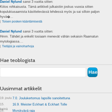
Daniel Nylund
sanoi
3 vuotta sitten:
Kiitos rohkaisusta. Tämä artikkeli julkaistiin joskus vuosia sitten
kopulukiusaamista käsittelevässä lehdessä myös ja sai silloin paljon
hyvä�...
⌊
Toisen posken kääntämisestä
Daniel Nylund
sanoi
3 vuotta sitten:
Hmm. Tähdet ja enkelit tosiaam menevät vähän sekaisin Raamatun
mytologiassa....
⌊
Tietäjiä ja vainoharhoja
Hae teoblogista
Uusimmat artikkelit
19. joulu
7.0. Joulukertomus lapsille sanoitettuna
15.
16.9. Meister Eckhart & Eckhart Tolle
heinä
16.
Myrskyävä raja