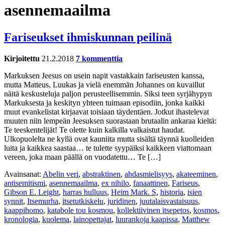
asennemaailma
Fariseukset ihmiskunnan peilinä
Kirjoitettu
21.2.2018
7 kommenttia
Markuksen Jeesus on usein napit vastakkain fariseusten kanssa,
mutta Matteus, Luukas ja vielä enemmän Johannes on kuvaillut
näitä keskusteluja paljon perusteellisemmin. Siksi teen syrjähypyn
Markuksesta ja keskityn yhteen tuimaan episodiin, jonka kaikki
muut evankelistat kirjaavat toisiaan täydentäen. Jotkut ihastelevat
muuten niin lempeän Jeesuksen suorastaan brutaalin ankaraa kieltä:
Te teeskentelijät! Te olette kuin kalkilla valkaistut haudat.
Ulkopuolelta ne kyllä ovat kauniita mutta sisältä täynnä kuolleiden
luita ja kaikkea saastaa… te tulette syypäiksi kaikkeen viattomaan
vereen, joka maan päällä on vuodatettu… Te […]
Avainsanat:
Abelin veri
,
abstraktinen
,
ahdasmielisyys
,
akateeminen
,
antisemitismi
,
asennemaailma
,
ex nihilo
,
fanaattinen
,
Fariseus
,
Gibson E. Leight
,
harras hulluus
,
Heim Mark. S
,
historia
,
isien
synnit
,
Itsemurha
,
itsetutkiskelu
,
juridinen
,
juutalaisvastaisuus
,
kaappihomo
,
katabole tou kosmou
,
kollektiivinen itsepetos
,
kosmos
,
kronologia
,
kuolema
,
lainopettajat
,
luurankoja kaapissa
,
Matthew