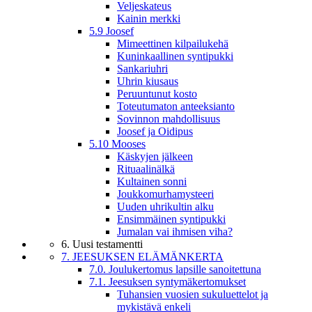
Veljeskateus
Kainin merkki
5.9 Joosef
Mimeettinen kilpailukehä
Kuninkaallinen syntipukki
Sankariuhri
Uhrin kiusaus
Peruuntunut kosto
Toteutumaton anteeksianto
Sovinnon mahdollisuus
Joosef ja Oidipus
5.10 Mooses
Käskyjen jälkeen
Rituaalinälkä
Kultainen sonni
Joukkomurhamysteeri
Uuden uhrikultin alku
Ensimmäinen syntipukki
Jumalan vai ihmisen viha?
6. Uusi testamentti
7. JEESUKSEN ELÄMÄNKERTA
7.0. Joulukertomus lapsille sanoitettuna
7.1. Jeesuksen syntymäkertomukset
Tuhansien vuosien sukuluettelot ja
mykistävä enkeli