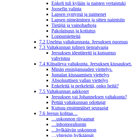
Enkeli tuli kylään ja naisten vertaistuki
Joosefin valinta
Lapsen syntymä ja paimenet
Lapsen nimeäminen ja sitten naimisiin
Tietäjiä ja vainoharhoja
Pakolaisuus ja kotiutus
Loppumietteitä
7.2 Unelma valtakunnasta. Jeesuksen nuoruus
7.3 Valtakunnan tulinen tienraivaaja
Jeesuksen identiteetti ja kutsumus
vahvistuu
7.4 Kilpaileva valtakunta. Jeesuksen kiusaukset.
Minän ensisijaisuuden viettelys.
Jumalan kiusaamisen viettelys
Absoluuttisen vallan viettelys
Enkeleitä ja perkeleitä, onko heitä?
7.5 Valtakunnan aakkoset
Jeesuksen vai Johanneksen valtakunta?
Pettää valtakunnan odottajat
Kutsuu ensimmäiset seuraajat
7.6 Jeesus kohtaa…
…uskonnon riivaamat
…inhomoralismin
…hylkäävän uskonnon
…yhteisön hylkäämät