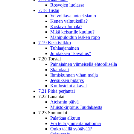
Rosvojen luolassa
7.18 Tiistai
Velvoittava anteeksianto
Kenen valtuuksilla?
Kostava Jumala?
Mikä keisarille kuuluu?
Manipuloidun lesken ropo
7.19 Keskiviikko
Tuhlaajanainen
Juudaksen ”kavallus”
7.20 Torstai
Painajainen viimeisellä ehtoollisella
Skandaali
Ihmiskunnan vihan malja
Jeesuksen pidätys
Kuulustelut alkavat
7.21 Pitkä perjantai
7.22 Lauantai
Ateismin päivä
Muistokirjoitus Juudaksesta
7.23 Sunnuntai
Palatkaa alkuun
Voi teitä ymmärtämättömiä
Onko täällä syötävää?