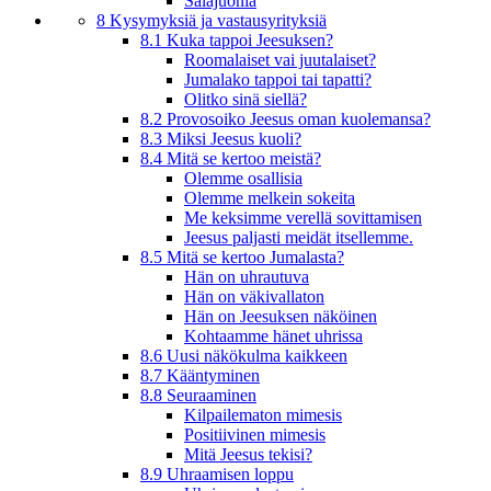
Salajuonia
8 Kysymyksiä ja vastausyrityksiä
8.1 Kuka tappoi Jeesuksen?
Roomalaiset vai juutalaiset?
Jumalako tappoi tai tapatti?
Olitko sinä siellä?
8.2 Provosoiko Jeesus oman kuolemansa?
8.3 Miksi Jeesus kuoli?
8.4 Mitä se kertoo meistä?
Olemme osallisia
Olemme melkein sokeita
Me keksimme verellä sovittamisen
Jeesus paljasti meidät itsellemme.
8.5 Mitä se kertoo Jumalasta?
Hän on uhrautuva
Hän on väkivallaton
Hän on Jeesuksen näköinen
Kohtaamme hänet uhrissa
8.6 Uusi näkökulma kaikkeen
8.7 Kääntyminen
8.8 Seuraaminen
Kilpailematon mimesis
Positiivinen mimesis
Mitä Jeesus tekisi?
8.9 Uhraamisen loppu