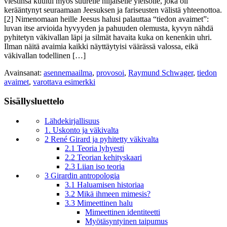
viestinsä kuului myös suurelle hiljaiselle yleisölle, joka oli
kerääntynyt seuraamaan Jeesuksen ja fariseusten välistä yhteenottoa.
[2] Nimenomaan heille Jeesus halusi palauttaa “tiedon avaimet”:
luvan itse arvioida hyvyyden ja pahuuden olemusta, kyvyn nähdä
pyhitetyn väkivallan läpi ja silmät havaita kuka on kenenkin uhri.
Ilman näitä avaimia kaikki näyttäytyisi väärässä valossa, eikä
väkivallan todellinen […]
Avainsanat:
asennemaailma
,
provosoi
,
Raymund Schwager
,
tiedon
avaimet
,
varottava esimerkki
Sisällysluettelo
Lähdekirjallisuus
1. Uskonto ja väkivalta
2 René Girard ja pyhitetty väkivalta
2.1 Teoria lyhyesti
2.2 Teorian kehityskaari
2.3 Liian iso teoria
3 Girardin antropologia
3.1 Haluamisen historiaa
3.2 Mikä ihmeen mimesis?
3.3 Mimeettinen halu
Mimeettinen identiteetti
Myötäsyntyinen taipumus