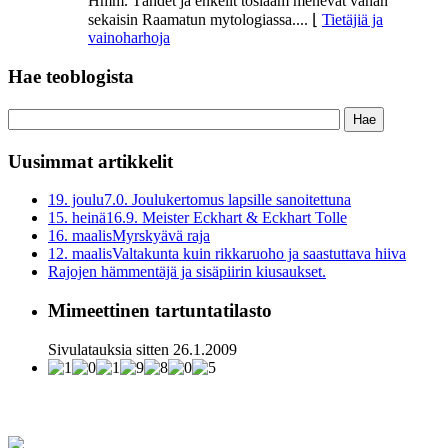
Hmm. Tähdet ja enkelit tosiaam menevät vähän
sekaisin Raamatun mytologiassa....
⌊
Tietäjiä ja
vainoharhoja
Hae teoblogista
Uusimmat artikkelit
19. joulu
7.0. Joulukertomus lapsille sanoitettuna
15. heinä
16.9. Meister Eckhart & Eckhart Tolle
16. maalis
Myrskyävä raja
12. maalis
Valtakunta kuin rikkaruoho ja saastuttava hiiva
Rajojen hämmentäjä ja sisäpiirin kiusaukset.
Mimeettinen tartuntatilasto
Sivulatauksia sitten 26.1.2009