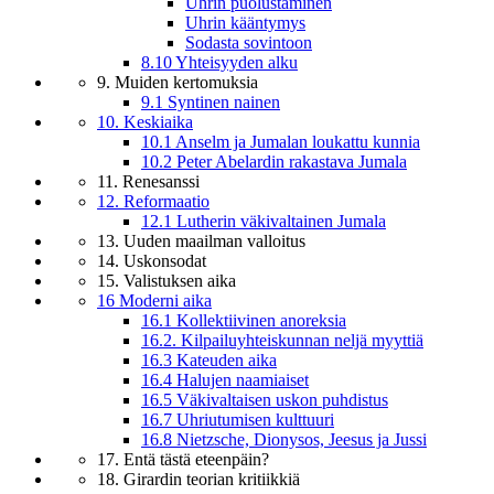
Uhrin puolustaminen
Uhrin kääntymys
Sodasta sovintoon
8.10 Yhteisyyden alku
9. Muiden kertomuksia
9.1 Syntinen nainen
10. Keskiaika
10.1 Anselm ja Jumalan loukattu kunnia
10.2 Peter Abelardin rakastava Jumala
11. Renesanssi
12. Reformaatio
12.1 Lutherin väkivaltainen Jumala
13. Uuden maailman valloitus
14. Uskonsodat
15. Valistuksen aika
16 Moderni aika
16.1 Kollektiivinen anoreksia
16.2. Kilpailuyhteiskunnan neljä myyttiä
16.3 Kateuden aika
16.4 Halujen naamiaiset
16.5 Väkivaltaisen uskon puhdistus
16.7 Uhriutumisen kulttuuri
16.8 Nietzsche, Dionysos, Jeesus ja Jussi
17. Entä tästä eteenpäin?
18. Girardin teorian kritiikkiä