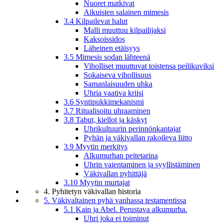
Nuoret matkivat
Aikuisten salainen mimesis
3.4 Kilpailevat halut
Malli muuttuu kilpailijaksi
Kaksoissidos
Läheinen etäisyys
3.5 Mimesis sodan lähteenä
Viholliset muuttuvat toistensa peilikuviksi
Sokaiseva vihollisuus
Samanlaisuuden uhka
Uhria vaativa kriisi
3.6 Syntipukkimekanismi
3.7 Ritualisoitu uhraaminen
3.8 Tabut, kiellot ja käskyt
Uhrikultuurin perinnönkantajat
Pyhän ja väkivallan rakoileva liitto
3.9 Myytin merkitys
Alkumurhan peitetarina
Uhrin vaientaminen ja syyllistäminen
Väkivallan pyhittäjä
3.10 Myytin murtajat
4. Pyhitetyn väkivallan historia
5. Väkivaltainen pyhä vanhassa testamentissa
5.1 Kain ja Abel. Perustava alkumurha.
Uhri joka ei toiminut