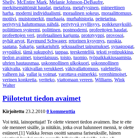
Shelly
,
McEntire Mark
,
Melanie Johnson-DeBaufre
,
merkitsemättömät haudat
,
metafora
,
metafyysinen
,
mimeettinen
harha
,
moderni individualismi
,
moraalinen sokeus
,
moraalittomuus
,
motiivi
,
muistomerkit
,
murhaaja
,
murhahistoria
,
peitetarina
,
periytyvä haluttomuus nähdä
,
periytyvä syyllisyys
,
poikkeusyksilö
,
poliittinen systeemi
,
polittinen
,
postmoderni
,
profeettojen haudat
,
profeettojen veri
,
profetaalinen karjunta
,
prototyyppi
,
provosoi
,
pyhät arvot
,
Raymund Schwager
,
retorinen kysymys
,
ruoskia
,
saatana
,
Sakarja
,
sankariuhrit
,
seksuaaliset taipumukset
,
synagoogat
,
syypäiksi
,
tämä sukupolvi
,
tappaa
,
teeskentelijä
,
teksti syntipukkina
,
tiedon avaimet
,
toisenlaisuus
,
toisto
,
tuomio
,
työpaikkakiusaamista
,
uhrien hautausmaa
,
uskonnollinen ulkokuori
,
uskonnollinen
väkivalta
,
väkivallan verukkeet
,
väkivallattomuus
,
valehtelija
,
valheen isä
,
vallat ja voimat
,
varottava esimerkki
,
verenhimoiset
,
verinen konkretia
,
veriteko
,
viattomaan vereen
,
Williams
,
Wink
Walter
Piilotetut tiedon avaimet
Kirjoitettu
23.2.2010
0 kommenttia
Voi teitä, lainopettajat! Te olette vieneet tiedon avaimen. Itse te ette
ole menneet sisälle, ja niitäkin, jotka ovat halunneet mennä, te olette
estäneet.[1] Vaikka Jeesus osoitti sanansa fariseuksille, hänen