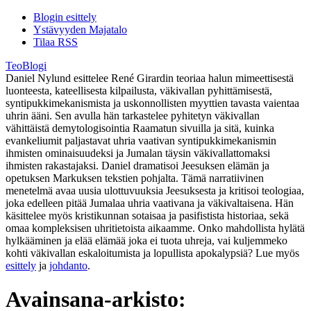
Blogin esittely
Ystävyyden Majatalo
Tilaa RSS
TeoBlogi
Daniel Nylund esittelee René Girardin teoriaa halun mimeettisestä
luonteesta, kateellisesta kilpailusta, väkivallan pyhittämisestä,
syntipukkimekanismista ja uskonnollisten myyttien tavasta vaientaa
uhrin ääni. Sen avulla hän tarkastelee pyhitetyn väkivallan
vähittäistä demytologisointia Raamatun sivuilla ja sitä, kuinka
evankeliumit paljastavat uhria vaativan syntipukkimekanismin
ihmisten ominaisuudeksi ja Jumalan täysin väkivallattomaksi
ihmisten rakastajaksi. Daniel dramatisoi Jeesuksen elämän ja
opetuksen Markuksen tekstien pohjalta. Tämä narratiivinen
menetelmä avaa uusia ulottuvuuksia Jeesuksesta ja kritisoi teologiaa,
joka edelleen pitää Jumalaa uhria vaativana ja väkivaltaisena. Hän
käsittelee myös kristikunnan sotaisaa ja pasifistista historiaa, sekä
omaa kompleksisen uhritietoista aikaamme. Onko mahdollista hylätä
hylkääminen ja elää elämää joka ei tuota uhreja, vai kuljemmeko
kohti väkivallan eskaloitumista ja lopullista apokalypsiä? Lue myös
esittely
ja
johdanto
.
Avainsana-arkisto: