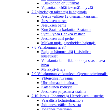
…uskonnon orjuuttamat
Vapauttaa heidät tekemään hyvää
7.7 yhteisöjen rakentaja ja hajoittaja
Jeesus valitsee 12 olemaan kanssaan
Jeesuksen naiset
Jeesuksen perhe
Kun Saatana karkottaa Saatanan
Synti Pyhää Henkeä vastaan
Jeesuksen uusi perhe
Miekan tuoja ja perheiden hajottaja
7.8 Valtakunnan rajat?
Rajojen hämmentäjä ja sisäpiirin
kiusaukset.
Valtakunta kuin rikkaruoho ja saastuttava
hiiva
Myrskyävä raja
7.9 Valtakunnan vaikutukset. Opettaa toiminnalla
Yhteisönsä riivaama
Uhri uhmaa kohtaloaan
Kateellinen kotikylä
Jeesuksen paljastama saatana
7.10 Jeesus, Johannes ja Herodeksen uusperhe
Vaarallisia kolmiodraamoja
Johannes epäilee Jeesusta
Johannes mestataan