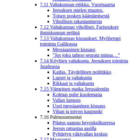
7.11 Valtakunnan etiikka. Vuorisaarna
Jeesuksen mielen muutos.
Toisen posken kääntämisestä
Vihollisen rakastamisesta
7.12 Valtakunnan viholliset. Fariseukset
ihmiskunnan peilinä
7.13 Valtakunnan kiusaukset. Myöhempi
toiminta Galileassa
Messiaaninen kiusaus
”Jos joku tahtoo seurata minua…”
7.14 Köyhien valtakunta. Jeesuksen toiminta
Juudeassa
Kaifas. Täydellinen poliitikko
Lapset ja valtakunta
Rikkaat ja valtakunta
7.15 Viimeinen matka Jerusalemiin
Kolmas puhe kuolemasta
Vallan lumous
Uusi messiaaninen kiusaus
Vihan ja toivon kaupunki
7.16 Palmusunnuntai
Pilatus saapuu hevoskulkueessa
Jeesus ratsastaa aasilla
Pyhitetyn väkivallan keskus
7.17 Maanantai