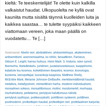
kieltä: Te teeskentelijät! Te olette kuin kalkilla
valkaistut haudat. Ulkopuolelta ne kyllä ovat
kauniita mutta sisältä täynnä kuolleiden luita ja
kaikkea saastaa… te tulette syypäiksi kaikkeen
viattomaan vereen, joka maan päällä on
vuodatettu… Te […]
Avainsanat:
Abelin veri
,
abstraktinen
,
ahdasmielisyys
,
akateeminen
,
antisemitismi
,
asennemaailma
,
ex nihilo
,
fanaattinen
,
Fariseus
,
Gibson E. Leight
,
harras hulluus
,
Heim Mark. S
,
historia
,
isien synnit
,
Itsemurha
,
itsetutkiskelu
,
juridinen
,
juutalaisvastaisuus
,
kaappihomo
,
katabole tou kosmou
,
kollektiivinen itsepetos
,
kosmos
,
kronologia
,
kuolema
,
lainopettajat
,
luurankoja kaapissa
,
Matthew Shelly
,
McEntire Mark
,
Melanie Johnson-DeBaufre
,
merkitsemättömät haudat
,
metafora
,
metafyysinen
,
mimeettinen harha
,
moderni individualismi
,
moraalinen sokeus
,
moraalittomuus
,
motiivi
,
muistomerkit
,
murhaaja
,
murhahistoria
,
peitetarina
,
periytyvä haluttomuus nähdä
,
periytyvä syyllisyys
,
poikkeusyksilö
,
poliittinen systeemi
,
polittinen
,
postmoderni
,
profeettojen haudat
,
profeettojen veri
,
profetaalinen karjunta
,