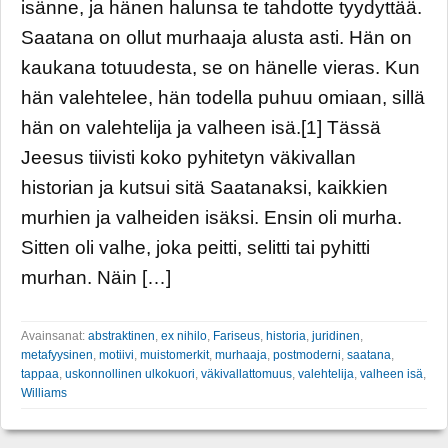
isänne, ja hänen halunsa te tahdotte tyydyttää.
Saatana on ollut murhaaja alusta asti. Hän on
kaukana totuudesta, se on hänelle vieras. Kun
hän valehtelee, hän todella puhuu omiaan, sillä
hän on valehtelija ja valheen isä.[1] Tässä
Jeesus tiivisti koko pyhitetyn väkivallan
historian ja kutsui sitä Saatanaksi, kaikkien
murhien ja valheiden isäksi. Ensin oli murha.
Sitten oli valhe, joka peitti, selitti tai pyhitti
murhan. Näin […]
Avainsanat:
abstraktinen
,
ex nihilo
,
Fariseus
,
historia
,
juridinen
,
metafyysinen
,
motiivi
,
muistomerkit
,
murhaaja
,
postmoderni
,
saatana
,
tappaa
,
uskonnollinen ulkokuori
,
väkivallattomuus
,
valehtelija
,
valheen isä
,
Williams