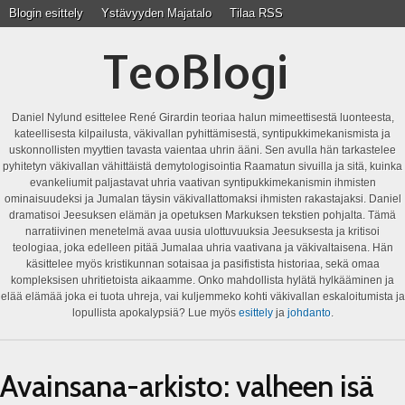
Blogin esittely
Ystävyyden Majatalo
Tilaa RSS
TeoBlogi
Daniel Nylund esittelee René Girardin teoriaa halun mimeettisestä luonteesta,
kateellisesta kilpailusta, väkivallan pyhittämisestä, syntipukkimekanismista ja
uskonnollisten myyttien tavasta vaientaa uhrin ääni. Sen avulla hän tarkastelee
pyhitetyn väkivallan vähittäistä demytologisointia Raamatun sivuilla ja sitä, kuinka
evankeliumit paljastavat uhria vaativan syntipukkimekanismin ihmisten
ominaisuudeksi ja Jumalan täysin väkivallattomaksi ihmisten rakastajaksi. Daniel
dramatisoi Jeesuksen elämän ja opetuksen Markuksen tekstien pohjalta. Tämä
narratiivinen menetelmä avaa uusia ulottuvuuksia Jeesuksesta ja kritisoi
teologiaa, joka edelleen pitää Jumalaa uhria vaativana ja väkivaltaisena. Hän
käsittelee myös kristikunnan sotaisaa ja pasifistista historiaa, sekä omaa
kompleksisen uhritietoista aikaamme. Onko mahdollista hylätä hylkääminen ja
elää elämää joka ei tuota uhreja, vai kuljemmeko kohti väkivallan eskaloitumista ja
lopullista apokalypsiä? Lue myös
esittely
ja
johdanto
.
Avainsana-arkisto:
valheen isä