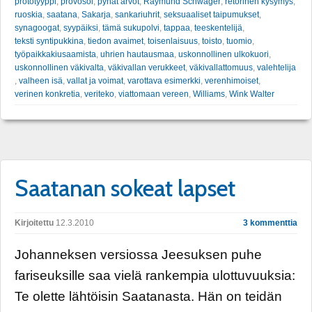
prototyyppi
,
provosoi
,
pyhät arvot
,
Raymund Schwager
,
retorinen kysymys
,
ruoskia
,
saatana
,
Sakarja
,
sankariuhrit
,
seksuaaliset taipumukset
,
synagoogat
,
syypäiksi
,
tämä sukupolvi
,
tappaa
,
teeskentelijä
,
teksti syntipukkina
,
tiedon avaimet
,
toisenlaisuus
,
toisto
,
tuomio
,
työpaikkakiusaamista
,
uhrien hautausmaa
,
uskonnollinen ulkokuori
,
uskonnollinen väkivalta
,
väkivallan verukkeet
,
väkivallattomuus
,
valehtelija
,
valheen isä
,
vallat ja voimat
,
varottava esimerkki
,
verenhimoiset
,
verinen konkretia
,
veriteko
,
viattomaan vereen
,
Williams
,
Wink Walter
Saatanan sokeat lapset
Kirjoitettu
12.3.2010
3 kommenttia
Johanneksen versiossa Jeesuksen puhe
fariseuksille saa vielä rankempia ulottuvuuksia:
Te olette lähtöisin Saatanasta. Hän on teidän