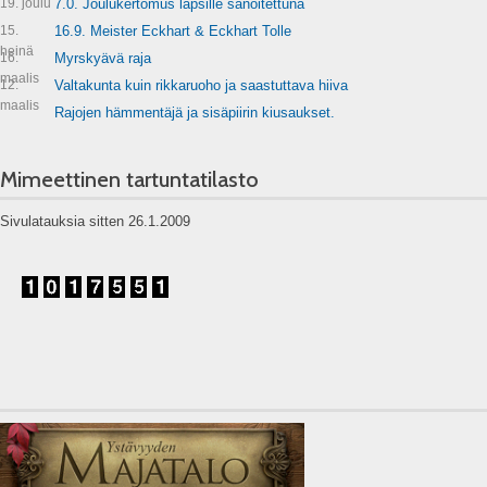
19. joulu
7.0. Joulukertomus lapsille sanoitettuna
15.
16.9. Meister Eckhart & Eckhart Tolle
heinä
16.
Myrskyävä raja
maalis
12.
Valtakunta kuin rikkaruoho ja saastuttava hiiva
maalis
Rajojen hämmentäjä ja sisäpiirin kiusaukset.
Mimeettinen tartuntatilasto
Sivulatauksia sitten 26.1.2009