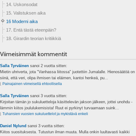
14. Uskonsodat
15. Valistuksen aika
16 Moderni aika
17. Entä tästä eteenpäin?
18. Girardin teorian kritiikkiä
Viimeisimmät kommentit
Salla Tyrväinen
sanoi
2 vuotta sitten:
Mietin uhriverta, jota "Vanhassa liitossa" juotettiin Jumalalle. Hienosäätöä on
siinä, että veri, olipa ihmisen tai eläimen, kantoi henkeä, pu...
⌊
Painajainen viimeisellä ehtoollisella
Salla Tyrväinen
sanoi
3 vuotta sitten:
Kirjoitan tämän jo sukuluetteloja käsittelevän jakson jälkeen, jottei unohdu -
lämmin kiitos joululukemisista! Ruut ei pyrkinyt turvaamaan suink...
⌊
Tuhansien vuosien sukuluettelot ja mykistävä enkeli
Daniel Nylund
sanoi
3 vuotta sitten:
Kiitos suosituksesta. Tutustun ilman muuta. Mulla onkin luultavasti kaikki