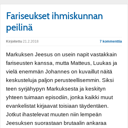
Fariseukset ihmiskunnan
peilinä
Kirjoitettu
21.2.2018
7 kommenttia
Markuksen Jeesus on usein napit vastakkain
fariseusten kanssa, mutta Matteus, Luukas ja
vielä enemmän Johannes on kuvaillut näitä
keskusteluja paljon perusteellisemmin. Siksi
teen syrjähypyn Markuksesta ja keskityn
yhteen tuimaan episodiin, jonka kaikki muut
evankelistat kirjaavat toisiaan täydentäen.
Jotkut ihastelevat muuten niin lempeän
Jeesuksen suorastaan brutaalin ankaraa