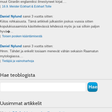
muut Girardin englanniksi ilmestyneet kirjat....
⌊
16.9. Meister Eckhart & Eckhart Tolle
Daniel Nylund
sanoi
3 vuotta sitten:
Kiitos rohkaisusta. Tämä artikkeli julkaistiin joskus vuosia sitten
kopulukiusaamista käsittelevässä lehdessä myös ja sai silloin paljon
hyvä�...
⌊
Toisen posken kääntämisestä
Daniel Nylund
sanoi
3 vuotta sitten:
Hmm. Tähdet ja enkelit tosiaam menevät vähän sekaisin Raamatun
mytologiassa....
⌊
Tietäjiä ja vainoharhoja
Hae teoblogista
Uusimmat artikkelit