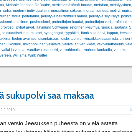
ark
,
Melanie Johnson-DeBaufre
,
merkitsemättömät haudat
,
metafora
,
metafyysinen
,
n harha
,
moderni individualismi
,
moraalinen sokeus
,
moraalittomuus
,
motiivi
,
muist
urhahistoria
,
peitetarina
,
periytyvä haluttomuus nähdä
,
periytyvä syyllisyys
,
poikke
systeemi
,
polittinen
,
postmoderni
,
profeettojen haudat
,
profeettojen veri
,
profetaaline
,
provosoi
,
pyhät arvot
,
Raymund Schwager
,
retorinen kysymys
,
ruoskia
,
saatana
,
S
,
seksuaaliset taipumukset
,
synagoogat
,
syypäiksi
,
tämä sukupolvi
,
tappaa
,
teesken
pukkina
,
tiedon avaimet
,
toisenlaisuus
,
toisto
,
tuomio
,
työpaikkakiusaamista
,
uhrien
nen ulkokuori
,
uskonnollinen väkivalta
,
väkivallan verukkeet
,
väkivallattomuus
,
vale
,
vallat ja voimat
,
varottava esimerkki
,
verenhimoiset
,
verinen konkretia
,
veriteko
,
 vereen
,
Williams
,
Wink Walter
 sukupolvi saa maksaa
2.2.2010
1
n versio Jeesuksen puheesta on vielä astetta