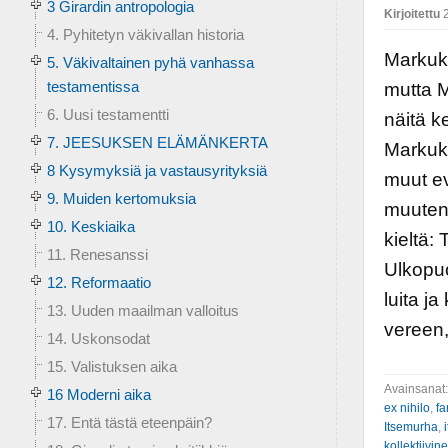
3 Girardin antropologia
Kirjoitettu
2
4. Pyhitetyn väkivallan historia
Markuks
5. Väkivaltainen pyhä vanhassa
testamentissa
mutta M
6. Uusi testamentti
näitä k
7. JEESUKSEN ELÄMÄNKERTA
Markuks
8 Kysymyksiä ja vastausyrityksiä
muut ev
9. Muiden kertomuksia
muuten
10. Keskiaika
kieltä: 
11. Renesanssi
Ulkopuo
12. Reformaatio
luita j
13. Uuden maailman valloitus
vereen,
14. Uskonsodat
15. Valistuksen aika
Avainsanat
16 Moderni aika
ex nihilo
,
fa
17. Entä tästä eteenpäin?
Itsemurha
,
kollektiivin