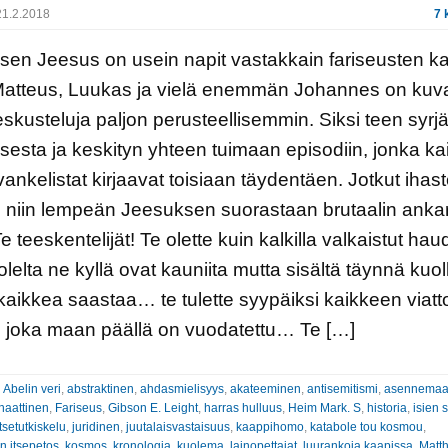
1.2.2018
7 
en Jeesus on usein napit vastakkain fariseusten k
atteus, Luukas ja vielä enemmän Johannes on kuvai
eskusteluja paljon perusteellisemmin. Siksi teen syr
esta ja keskityn yhteen tuimaan episodiin, jonka kai
ankelistat kirjaavat toisiaan täydentäen. Jotkut ihast
 niin lempeän Jeesuksen suorastaan brutaalin anka
Te teeskentelijät! Te olette kuin kalkilla valkaistut hau
lelta ne kyllä ovat kauniita mutta sisältä täynnä kuol
a kaikkea saastaa… te tulette syypäiksi kaikkeen via
 joka maan päällä on vuodatettu… Te […]
:
Abelin veri
,
abstraktinen
,
ahdasmielisyys
,
akateeminen
,
antisemitismi
,
asennemaa
naattinen
,
Fariseus
,
Gibson E. Leight
,
harras hulluus
,
Heim Mark. S
,
historia
,
isien 
itsetutkiskelu
,
juridinen
,
juutalaisvastaisuus
,
kaappihomo
,
katabole tou kosmou
,
en itsepetos
,
kosmos
,
kronologia
,
kuolema
,
lainopettajat
,
luurankoja kaapissa
,
Matt