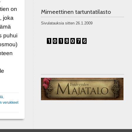
a
tien on
Mimeettinen tartuntatilasto
, joka
Sivulatauksia sitten 26.1.2009
 tämä
s puhui
kosmou)
anteen
le
dä
,
an verukkeet