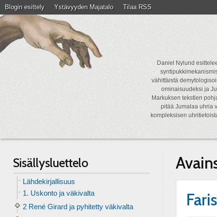
Blogin esittely
Ystävyyden Majatalo
Tilaa RSS
Daniel Nylund esittelee
syntipukkimekanismist
vähittäistä demytologisoi
ominaisuudeksi ja Ju
Markuksen tekstien pohja
pitää Jumalaa uhria v
kompleksisen uhritietois
Avain
Sisällysluettelo
Lähdekirjallisuus
1. Uskonto ja väkivalta
Fari
2 René Girard ja pyhitetty väkivalta