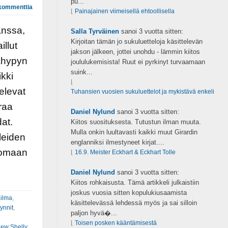
pu...
kommenttia
⌊
Painajainen viimeisellä ehtoollisella
anssa,
Salla Tyrväinen
sanoi
3 vuotta sitten:
Kirjoitan tämän jo sukuluetteloja käsittelevän
llut
jakson jälkeen, jottei unohdu - lämmin kiitos
jähypyn
joululukemisista! Ruut ei pyrkinyt turvaamaan
suink...
kki
⌊
elevat
Tuhansien vuosien sukuluettelot ja mykistävä enkeli
raa
Daniel Nylund
sanoi
3 vuotta sitten:
dat.
Kiitos suosituksesta. Tutustun ilman muuta.
Mulla onkin luultavasti kaikki muut Girardin
leiden
englanniksi ilmestyneet kirjat....
ttomaan
⌊
16.9. Meister Eckhart & Eckhart Tolle
Daniel Nylund
sanoi
3 vuotta sitten:
Kiitos rohkaisusta. Tämä artikkeli julkaistiin
joskus vuosia sitten kopulukiusaamista
ilma
,
käsittelevässä lehdessä myös ja sai silloin
synnit
,
paljon hyvä�...
⌊
Toisen posken kääntämisestä
hew Shelly
,