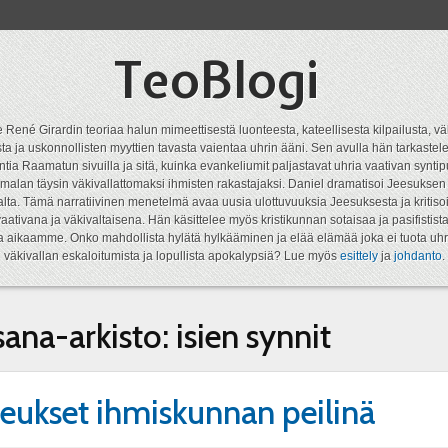
TeoBlogi
 René Girardin teoriaa halun mimeettisestä luonteesta, kateellisesta kilpailusta, vä
a ja uskonnollisten myyttien tavasta vaientaa uhrin ääni. Sen avulla hän tarkastele
ntia Raamatun sivuilla ja sitä, kuinka evankeliumit paljastavat uhria vaativan syn
malan täysin väkivallattomaksi ihmisten rakastajaksi. Daniel dramatisoi Jeesukse
lta. Tämä narratiivinen menetelmä avaa uusia ulottuvuuksia Jeesuksesta ja kritisoi
aativana ja väkivaltaisena. Hän käsittelee myös kristikunnan sotaisaa ja pasifistist
ta aikaamme. Onko mahdollista hylätä hylkääminen ja elää elämää joka ei tuota uhr
väkivallan eskaloitumista ja lopullista apokalypsiä? Lue myös
esittely
ja
johdanto
.
sana-arkisto:
isien synnit
seukset ihmiskunnan peilinä