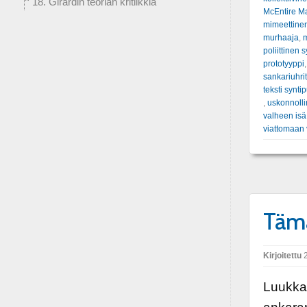
18. Girardin teorian kritiikkiä
McEntire M
mimeettine
murhaaja
,
m
poliittinen 
prototyyppi
sankariuhrit
teksti synti
,
uskonnolli
valheen isä
viattomaan
Tämä
Kirjoitettu
2
Luukkaa