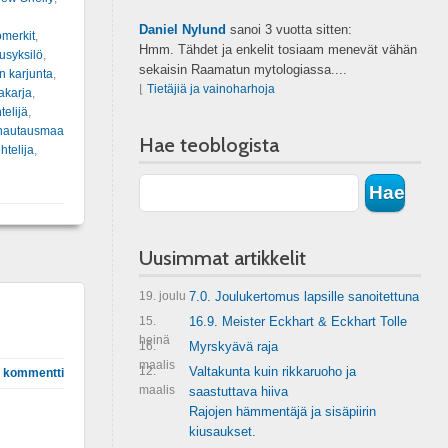
Daniel Nylund
sanoi
3 vuotta sitten:
omerkit
,
Hmm. Tähdet ja enkelit tosiaam menevät vähän
usyksilö
,
sekaisin Raamatun mytologiassa....
n karjunta
,
⌊
Tietäjiä ja vainoharhoja
akarja
,
telijä
,
 hautausmaa
Hae teoblogista
htelija
,
Uusimmat artikkelit
19. joulu
7.0. Joulukertomus lapsille sanoitettuna
15.
16.9. Meister Eckhart & Eckhart Tolle
heinä
16.
Myrskyävä raja
maalis
12.
Valtakunta kuin rikkaruoho ja
 kommentti
maalis
saastuttava hiiva
Rajojen hämmentäjä ja sisäpiirin
kiusaukset.