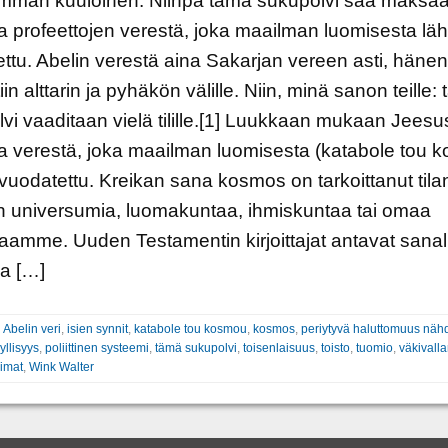
mman kuuloinen: Niinpä tämä sukupolvi saa maksa
a profeettojen verestä, joka maailman luomisesta läh
ttu. Abelin verestä aina Sakarjan vereen asti, hänen
in alttarin ja pyhäkön välille. Niin, minä sanon teille:
vi vaaditaan vielä tilille.[1] Luukkaan mukaan Jeesu
a verestä, joka maailman luomisesta (katabole tou 
 vuodatettu. Kreikan sana kosmos on tarkoittanut til
 universumia, luomakuntaa, ihmiskuntaa tai omaa
amme. Uuden Testamentin kirjoittajat antavat sanal
a […]
:
Abelin veri
,
isien synnit
,
katabole tou kosmou
,
kosmos
,
periytyvä haluttomuus näh
yllisyys
,
poliittinen systeemi
,
tämä sukupolvi
,
toisenlaisuus
,
toisto
,
tuomio
,
väkivall
oimat
,
Wink Walter