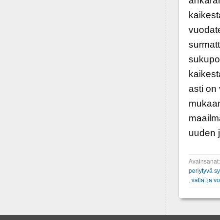
ankara
kaikest
vuodate
surmatti
sukupol
kaikest
asti on
mukaan
maailma
uuden j
Avainsanat
periytyvä sy
,
vallat ja v