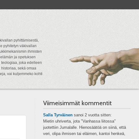
kivallan pyhittämisestä,
e pyhitetyn väkivallan
tipukkimekanismin ihmisten
n elämän ja opetuksen
 teologiaa, joka edelleen
a historiaa, sekä omaa
eja, vai kuljemmeko kohti
Viimeisimmät kommentit
Salla Tyrväinen
sanoi
2 vuotta sitten:
Mietin uhriverta, jota "Vanhassa liitossa"
juotettiin Jumalalle. Hienosäätöä on siinä, että
veri, olipa ihmisen tai eläimen, kantoi henkeä,