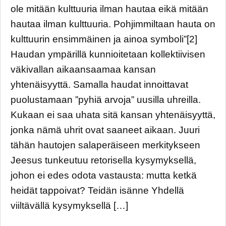
ole mitään kulttuuria ilman hautaa eikä mitään
hautaa ilman kulttuuria. Pohjimmiltaan hauta on
kulttuurin ensimmäinen ja ainoa symboli”[2]
Haudan ympärillä kunnioitetaan kollektiivisen
väkivallan aikaansaamaa kansan
yhtenäisyyttä. Samalla haudat innoittavat
puolustamaan ”pyhiä arvoja” uusilla uhreilla.
Kukaan ei saa uhata sitä kansan yhtenäisyyttä,
jonka nämä uhrit ovat saaneet aikaan. Juuri
tähän hautojen salaperäiseen merkitykseen
Jeesus tunkeutuu retorisella kysymyksellä,
johon ei edes odota vastausta: mutta ketkä
heidät tappoivat? Teidän isänne Yhdellä
viiltävällä kysymyksellä […]