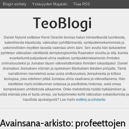
Blogin esittely
Ystävyyden Majatalo
Tilaa RSS
TeoBlogi
Daniel Nylund esittelee René Girardin teoriaa halun mimeettisestä luonteesta,
kateellisesta kilpailusta, väkivallan pyhittämisestä, syntipukkimekanismista ja
uskonnollisten myyttien tavasta vaientaa uhrin ääni. Sen avulla hän tarkastelee
pyhitetyn väkivallan vähittäistä demytologisointia Raamatun sivuilla ja sitä, kuinka
evankeliumit paljastavat uhria vaativan syntipukkimekanismin ihmisten
ominaisuudeksi ja Jumalan täysin väkivallattomaksi ihmisten rakastajaksi. Daniel
dramatisoi Jeesuksen elämän ja opetuksen Markuksen tekstien pohjalta. Tämä
narratiivinen menetelmä avaa uusia ulottuvuuksia Jeesuksesta ja kritisoi
teologiaa, joka edelleen pitää Jumalaa uhria vaativana ja väkivaltaisena. Hän
käsittelee myös kristikunnan sotaisaa ja pasifistista historiaa, sekä omaa
kompleksisen uhritietoista aikaamme. Onko mahdollista hylätä hylkääminen ja
elää elämää joka ei tuota uhreja, vai kuljemmeko kohti väkivallan eskaloitumista ja
lopullista apokalypsiä? Lue myös
esittely
ja
johdanto
.
Avainsana-arkisto:
profeettojen