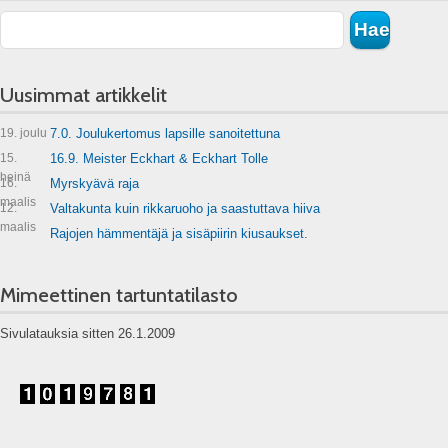
Uusimmat artikkelit
19. joulu
7.0. Joulukertomus lapsille sanoitettuna
15.
16.9. Meister Eckhart & Eckhart Tolle
heinä
16.
Myrskyävä raja
maalis
12.
Valtakunta kuin rikkaruoho ja saastuttava hiiva
maalis
Rajojen hämmentäjä ja sisäpiirin kiusaukset.
Mimeettinen tartuntatilasto
Sivulatauksia sitten 26.1.2009