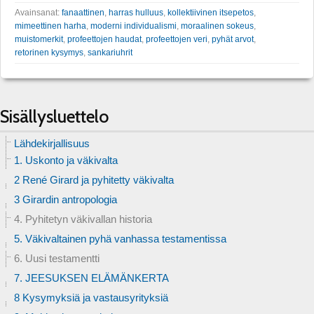
Avainsanat:
fanaattinen
,
harras hulluus
,
kollektiivinen itsepetos
,
mimeettinen harha
,
moderni individualismi
,
moraalinen sokeus
,
muistomerkit
,
profeettojen haudat
,
profeettojen veri
,
pyhät arvot
,
retorinen kysymys
,
sankariuhrit
Sisällysluettelo
Lähdekirjallisuus
1. Uskonto ja väkivalta
2 René Girard ja pyhitetty väkivalta
3 Girardin antropologia
4. Pyhitetyn väkivallan historia
5. Väkivaltainen pyhä vanhassa testamentissa
6. Uusi testamentti
7. JEESUKSEN ELÄMÄNKERTA
8 Kysymyksiä ja vastausyrityksiä