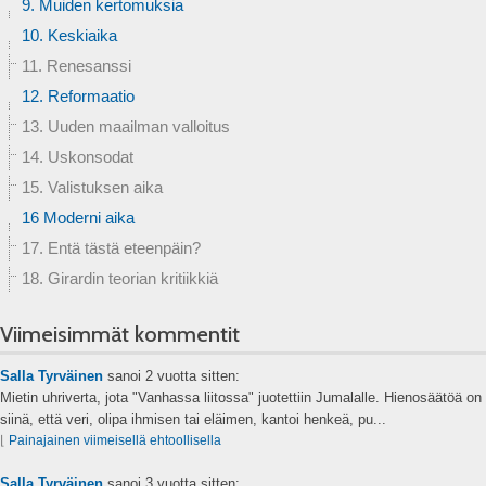
9. Muiden kertomuksia
10. Keskiaika
11. Renesanssi
12. Reformaatio
13. Uuden maailman valloitus
14. Uskonsodat
15. Valistuksen aika
16 Moderni aika
17. Entä tästä eteenpäin?
18. Girardin teorian kritiikkiä
Viimeisimmät kommentit
Salla Tyrväinen
sanoi
2 vuotta sitten:
Mietin uhriverta, jota "Vanhassa liitossa" juotettiin Jumalalle. Hienosäätöä on
siinä, että veri, olipa ihmisen tai eläimen, kantoi henkeä, pu...
⌊
Painajainen viimeisellä ehtoollisella
Salla Tyrväinen
sanoi
3 vuotta sitten: