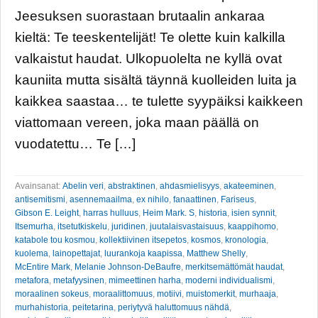
Jeesuksen suorastaan brutaalin ankaraa
kieltä: Te teeskentelijät! Te olette kuin kalkilla
valkaistut haudat. Ulkopuolelta ne kyllä ovat
kauniita mutta sisältä täynnä kuolleiden luita ja
kaikkea saastaa… te tulette syypäiksi kaikkeen
viattomaan vereen, joka maan päällä on
vuodatettu… Te […]
Avainsanat:
Abelin veri
,
abstraktinen
,
ahdasmielisyys
,
akateeminen
,
antisemitismi
,
asennemaailma
,
ex nihilo
,
fanaattinen
,
Fariseus
,
Gibson E. Leight
,
harras hulluus
,
Heim Mark. S
,
historia
,
isien synnit
,
Itsemurha
,
itsetutkiskelu
,
juridinen
,
juutalaisvastaisuus
,
kaappihomo
,
katabole tou kosmou
,
kollektiivinen itsepetos
,
kosmos
,
kronologia
,
kuolema
,
lainopettajat
,
luurankoja kaapissa
,
Matthew Shelly
,
McEntire Mark
,
Melanie Johnson-DeBaufre
,
merkitsemättömät haudat
,
metafora
,
metafyysinen
,
mimeettinen harha
,
moderni individualismi
,
moraalinen sokeus
,
moraalittomuus
,
motiivi
,
muistomerkit
,
murhaaja
,
murhahistoria
,
peitetarina
,
periytyvä haluttomuus nähdä
,