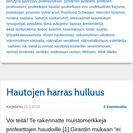
periytyvä syyllisyys
,
poikkeusyksilö
,
poliittinen systeemi
,
polittinen
,
postmoderni
,
profeettojen haudat
,
profeettojen veri
,
profetaalinen karjunta
,
prototyyppi
,
provosoi
,
pyhät arvot
,
Raymund Schwager
,
retorinen kysymys
,
ruoskia
,
saatana
,
Sakarja
,
sankariuhrit
,
seksuaaliset taipumukset
,
synagoogat
,
syypäiksi
,
tämä sukupolvi
,
tappaa
,
teeskentelijä
,
teksti syntipukkina
,
tiedon avaimet
,
toisenlaisuus
,
toisto
,
tuomio
,
työpaikkakiusaamista
,
uhrien hautausmaa
,
uskonnollinen ulkokuori
,
uskonnollinen väkivalta
,
väkivallan verukkeet
,
väkivallattomuus
,
valehtelija
,
valheen isä
,
vallat ja voimat
,
varottava esimerkki
,
verenhimoiset
,
verinen konkretia
,
veriteko
,
viattomaan vereen
,
Williams
,
Wink Walter
Hautojen harras hulluus
Kirjoitettu
21.2.2010
0 kommenttia
Voi teitä! Te rakennatte muistomerkkejä
profeettojen haudoille,[1] Girardin mukaan “ei