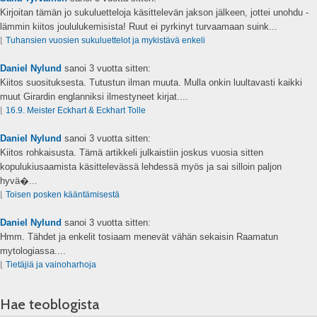
Kirjoitan tämän jo sukuluetteloja käsittelevän jakson jälkeen, jottei unohdu -
lämmin kiitos joululukemisista! Ruut ei pyrkinyt turvaamaan suink...
⌊
Tuhansien vuosien sukuluettelot ja mykistävä enkeli
Daniel Nylund
sanoi
3 vuotta sitten:
Kiitos suosituksesta. Tutustun ilman muuta. Mulla onkin luultavasti kaikki
muut Girardin englanniksi ilmestyneet kirjat....
⌊
16.9. Meister Eckhart & Eckhart Tolle
Daniel Nylund
sanoi
3 vuotta sitten:
Kiitos rohkaisusta. Tämä artikkeli julkaistiin joskus vuosia sitten
kopulukiusaamista käsittelevässä lehdessä myös ja sai silloin paljon
hyvä�...
⌊
Toisen posken kääntämisestä
Daniel Nylund
sanoi
3 vuotta sitten:
Hmm. Tähdet ja enkelit tosiaam menevät vähän sekaisin Raamatun
mytologiassa....
⌊
Tietäjiä ja vainoharhoja
Hae teoblogista