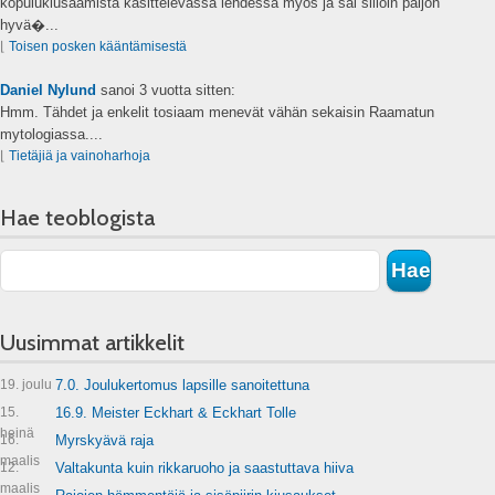
kopulukiusaamista käsittelevässä lehdessä myös ja sai silloin paljon
hyvä�...
⌊
Toisen posken kääntämisestä
Daniel Nylund
sanoi
3 vuotta sitten:
Hmm. Tähdet ja enkelit tosiaam menevät vähän sekaisin Raamatun
mytologiassa....
⌊
Tietäjiä ja vainoharhoja
Hae teoblogista
Uusimmat artikkelit
19. joulu
7.0. Joulukertomus lapsille sanoitettuna
15.
16.9. Meister Eckhart & Eckhart Tolle
heinä
16.
Myrskyävä raja
maalis
12.
Valtakunta kuin rikkaruoho ja saastuttava hiiva
maalis