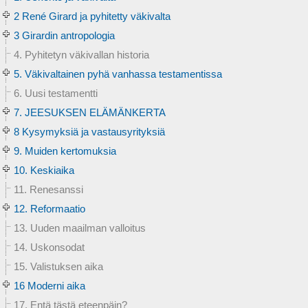
2 René Girard ja pyhitetty väkivalta
3 Girardin antropologia
4. Pyhitetyn väkivallan historia
5. Väkivaltainen pyhä vanhassa testamentissa
6. Uusi testamentti
7. JEESUKSEN ELÄMÄNKERTA
8 Kysymyksiä ja vastausyrityksiä
9. Muiden kertomuksia
10. Keskiaika
11. Renesanssi
12. Reformaatio
13. Uuden maailman valloitus
14. Uskonsodat
15. Valistuksen aika
16 Moderni aika
17. Entä tästä eteenpäin?