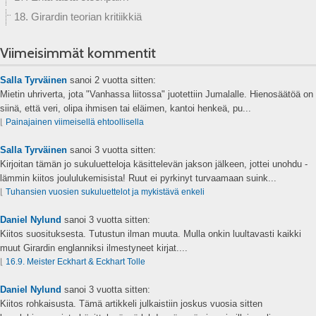
18. Girardin teorian kritiikkiä
Viimeisimmät kommentit
Salla Tyrväinen
sanoi
2 vuotta sitten:
Mietin uhriverta, jota "Vanhassa liitossa" juotettiin Jumalalle. Hienosäätöä on
siinä, että veri, olipa ihmisen tai eläimen, kantoi henkeä, pu...
⌊
Painajainen viimeisellä ehtoollisella
Salla Tyrväinen
sanoi
3 vuotta sitten:
Kirjoitan tämän jo sukuluetteloja käsittelevän jakson jälkeen, jottei unohdu -
lämmin kiitos joululukemisista! Ruut ei pyrkinyt turvaamaan suink...
⌊
Tuhansien vuosien sukuluettelot ja mykistävä enkeli
Daniel Nylund
sanoi
3 vuotta sitten:
Kiitos suosituksesta. Tutustun ilman muuta. Mulla onkin luultavasti kaikki
muut Girardin englanniksi ilmestyneet kirjat....
⌊
16.9. Meister Eckhart & Eckhart Tolle
Daniel Nylund
sanoi
3 vuotta sitten:
Kiitos rohkaisusta. Tämä artikkeli julkaistiin joskus vuosia sitten