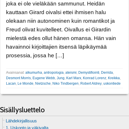
joka ei ole vieläkään sammunut. Heidän
kauttaan Girard oivalsi ettei ihmisen halu
olekaan niin autonominen kuin romantikot ja
Freud olivat kuvitelleet. Oivallus ei Girardin
mielestä edes ollut hänen omansa. Hän vain
havainnoi kirjoittajien itsensä läpikäymää
prosessia, jossa he […]
Avainsanat:
alkumurha
,
antropologia
,
ateismi
,
Demystifiointi
,
Derrida
,
Desmont Morris
,
Eugene Webb
,
Jung
,
Karl Marx
,
Konrad Lorenz
,
Kreikka
,
Lacan
,
Le Monde
,
Nietzsche
,
Niko Tindbergen
,
Robert Aldrey
,
uskontiede
Sisällysluettelo
Lähdekirjallisuus
1. Uskonto ja väkivalta