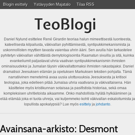
Blogin esittely
Ystävyyden Majatalo
Tilaa RSS
TeoBlogi
Daniel Nylund esittelee René Girardin teoriaa halun mimeettisestä luonteesta,
kateellisesta kilpailusta, väkivallan pyhittämisestä, syntipukkimekanismista ja
uskonnollisten myyttien tavasta vaientaa uhrin ääni. Sen avulla hän tarkastelee
pyhitetyn väkivallan vähittäistä demytologisointia Raamatun sivuilla ja sitä, kuinka
evankeliumit paljastavat uhria vaativan syntipukkimekanismin ihmisten
ominaisuudeksi ja Jumalan täysin väkivallattomaksi ihmisten rakastajaksi. Daniel
dramatisoi Jeesuksen elämän ja opetuksen Markuksen tekstien pohjalta. Tämä
narratiivinen menetelmä avaa uusia ulottuvuuksia Jeesuksesta ja kritisoi
teologiaa, joka edelleen pitää Jumalaa uhria vaativana ja väkivaltaisena. Hän
käsittelee myös kristikunnan sotaisaa ja pasifistista historiaa, sekä omaa
kompleksisen uhritietoista aikaamme. Onko mahdollista hylätä hylkääminen ja
elää elämää joka ei tuota uhreja, vai kuljemmeko kohti väkivallan eskaloitumista ja
lopullista apokalypsiä? Lue myös
esittely
ja
johdanto
.
Avainsana-arkisto:
Desmont