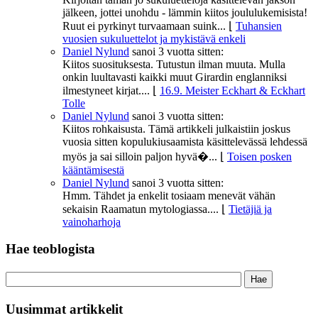
jälkeen, jottei unohdu - lämmin kiitos joululukemisista!
Ruut ei pyrkinyt turvaamaan suink...
⌊
Tuhansien
vuosien sukuluettelot ja mykistävä enkeli
Daniel Nylund
sanoi
3 vuotta sitten:
Kiitos suosituksesta. Tutustun ilman muuta. Mulla
onkin luultavasti kaikki muut Girardin englanniksi
ilmestyneet kirjat....
⌊
16.9. Meister Eckhart & Eckhart
Tolle
Daniel Nylund
sanoi
3 vuotta sitten:
Kiitos rohkaisusta. Tämä artikkeli julkaistiin joskus
vuosia sitten kopulukiusaamista käsittelevässä lehdessä
myös ja sai silloin paljon hyvä�...
⌊
Toisen posken
kääntämisestä
Daniel Nylund
sanoi
3 vuotta sitten:
Hmm. Tähdet ja enkelit tosiaam menevät vähän
sekaisin Raamatun mytologiassa....
⌊
Tietäjiä ja
vainoharhoja
Hae teoblogista
Uusimmat artikkelit