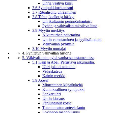
Uhria vaativa kriisi
3.6 Syntipukkimekanismi
3.7 Ritualisoitu uhraaminen
3.8 Tabut, kiellot ja käskyt
Uhrikultuurin perinnönkantajat
Pyhän ja väkivallan rakoileva liitto
3.9 Myytin merkitys
Alkumurhan peitetarina
Uhrin vaientaminen ja syyllistäminen
Väkivallan pyhittäjä
3.10 Myytin murtajat
4. Pyhitetyn väkivallan historia
5. Väkivaltainen pyhä vanhassa testamentissa
5.1 Kain ja Abel. Perustava alkumurha.
Uhri joka ei toiminut
Veljeskateus
Kainin merkki
5.9 Joosef
Mimeettinen kilpailukehä
Kuninkaallinen syntipukki
Sankariuhri
Uhrin kiusaus
Peruuntunut kosto
Toteutumaton anteeksianto
Sovinnon mahdollisuus