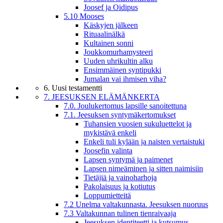
Joosef ja Oidipus
5.10 Mooses
Käskyjen jälkeen
Rituaalinälkä
Kultainen sonni
Joukkomurhamysteeri
Uuden uhrikultin alku
Ensimmäinen syntipukki
Jumalan vai ihmisen viha?
6. Uusi testamentti
7. JEESUKSEN ELÄMÄNKERTA
7.0. Joulukertomus lapsille sanoitettuna
7.1. Jeesuksen syntymäkertomukset
Tuhansien vuosien sukuluettelot ja
mykistävä enkeli
Enkeli tuli kylään ja naisten vertaistuki
Joosefin valinta
Lapsen syntymä ja paimenet
Lapsen nimeäminen ja sitten naimisiin
Tietäjiä ja vainoharhoja
Pakolaisuus ja kotiutus
Loppumietteitä
7.2 Unelma valtakunnasta. Jeesuksen nuoruus
7.3 Valtakunnan tulinen tienraivaaja
Jeesuksen identiteetti ja kutsumus