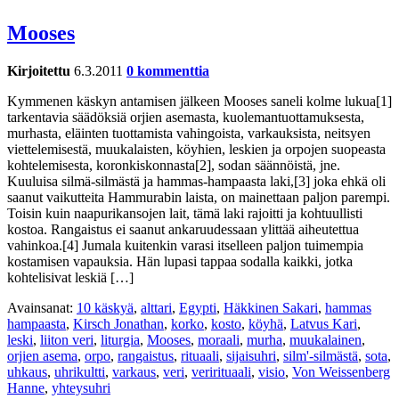
Mooses
Kirjoitettu
6.3.2011
0 kommenttia
Kymmenen käskyn antamisen jälkeen Mooses saneli kolme lukua[1]
tarkentavia säädöksiä orjien asemasta, kuolemantuottamuksesta,
murhasta, eläinten tuottamista vahingoista, varkauksista, neitsyen
viettelemisestä, muukalaisten, köyhien, leskien ja orpojen suopeasta
kohtelemisesta, koronkiskonnasta[2], sodan säännöistä, jne.
Kuuluisa silmä-silmästä ja hammas-hampaasta laki,[3] joka ehkä oli
saanut vaikutteita Hammurabin laista, on mainettaan paljon parempi.
Toisin kuin naapurikansojen lait, tämä laki rajoitti ja kohtuullisti
kostoa. Rangaistus ei saanut ankaruudessaan ylittää aiheutettua
vahinkoa.[4] Jumala kuitenkin varasi itselleen paljon tuimempia
kostamisen vapauksia. Hän lupasi tappaa sodalla kaikki, jotka
kohtelisivat leskiä […]
Avainsanat:
10 käskyä
,
alttari
,
Egypti
,
Häkkinen Sakari
,
hammas
hampaasta
,
Kirsch Jonathan
,
korko
,
kosto
,
köyhä
,
Latvus Kari
,
leski
,
liiton veri
,
liturgia
,
Mooses
,
moraali
,
murha
,
muukalainen
,
orjien asema
,
orpo
,
rangaistus
,
rituaali
,
sijaisuhri
,
silm'-silmästä
,
sota
,
uhkaus
,
uhrikultti
,
varkaus
,
veri
,
verirituaali
,
visio
,
Von Weissenberg
Hanne
,
yhteysuhri