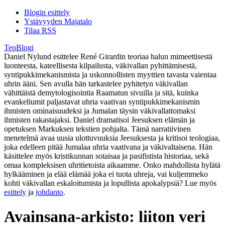
Blogin esittely
Ystävyyden Majatalo
Tilaa RSS
TeoBlogi
Daniel Nylund esittelee René Girardin teoriaa halun mimeettisestä
luonteesta, kateellisesta kilpailusta, väkivallan pyhittämisestä,
syntipukkimekanismista ja uskonnollisten myyttien tavasta vaientaa
uhrin ääni. Sen avulla hän tarkastelee pyhitetyn väkivallan
vähittäistä demytologisointia Raamatun sivuilla ja sitä, kuinka
evankeliumit paljastavat uhria vaativan syntipukkimekanismin
ihmisten ominaisuudeksi ja Jumalan täysin väkivallattomaksi
ihmisten rakastajaksi. Daniel dramatisoi Jeesuksen elämän ja
opetuksen Markuksen tekstien pohjalta. Tämä narratiivinen
menetelmä avaa uusia ulottuvuuksia Jeesuksesta ja kritisoi teologiaa,
joka edelleen pitää Jumalaa uhria vaativana ja väkivaltaisena. Hän
käsittelee myös kristikunnan sotaisaa ja pasifistista historiaa, sekä
omaa kompleksisen uhritietoista aikaamme. Onko mahdollista hylätä
hylkääminen ja elää elämää joka ei tuota uhreja, vai kuljemmeko
kohti väkivallan eskaloitumista ja lopullista apokalypsiä? Lue myös
esittely
ja
johdanto
.
Avainsana-arkisto:
liiton veri