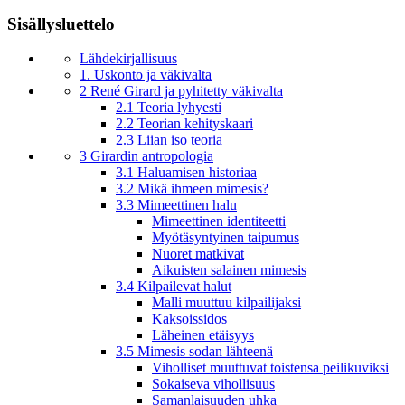
Sisällysluettelo
Lähdekirjallisuus
1. Uskonto ja väkivalta
2 René Girard ja pyhitetty väkivalta
2.1 Teoria lyhyesti
2.2 Teorian kehityskaari
2.3 Liian iso teoria
3 Girardin antropologia
3.1 Haluamisen historiaa
3.2 Mikä ihmeen mimesis?
3.3 Mimeettinen halu
Mimeettinen identiteetti
Myötäsyntyinen taipumus
Nuoret matkivat
Aikuisten salainen mimesis
3.4 Kilpailevat halut
Malli muuttuu kilpailijaksi
Kaksoissidos
Läheinen etäisyys
3.5 Mimesis sodan lähteenä
Viholliset muuttuvat toistensa peilikuviksi
Sokaiseva vihollisuus
Samanlaisuuden uhka