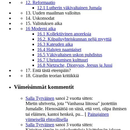
12. Reformaatio
12.1 Lutherin väkivaltainen Jumala
13. Uuden maailman valloitus
14. Uskonsodat
15. Valistuksen aika
16 Moderni aika
16.1 Kollektiivinen anoreksia
16.2. Kilpailuyhteiskunnan neljä myyttiä
16.3 Kateuden aika
16.4 Halujen naamiaiset
16.5 Väkivaltaisen uskon puhdistus
16.7 Uhriutumisen kulttuuri
16.8 Nietzsche, Dionysos, Jeesus ja Jussi
17. Entä tästä eteenpäin?
18. Girardin teorian kritiikkiä
Viimeisimmät kommentit
Salla Tyrväinen
sanoi
2 vuotta sitten:
Mietin uhriverta, jota "Vanhassa liitossa" juotettiin
Jumalalle. Hienosäätöä on siinä, että veri, olipa ihmisen
tai eläimen, kantoi henkeä, pu...
⌊
Painajainen
viimeisellä ehtoollisella
Salla Tyrväinen
sanoi
3 vuotta sitten:
Kirjoitan tämän jo sukuluetteloja käsittelevän jakson