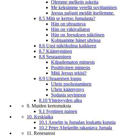
Olemme melkein sokeita
Me keksimme verellä sovittamisen
Jeesus paljasti meidät itsellemme.
8.5 Mitä se kertoo Jumalasta?
Hän on uhrautuva
Hän on väkivallaton
Hän on Jeesuksen näköinen
Kohtaamme hänet uhrissa
8.6 Uusi näkökulma kaikkeen
8.7 Kääntyminen
8.8 Seuraaminen
Kilpailematon mimesis
Positiivinen mimesis
Mitä Jeesus tekisi?
8.9 Uhraamisen loppu
Uhrin puolustaminen
Uhrin kääntymys
Sodasta sovintoon
8.10 Yhteisyyden alku
9. Muiden kertomuksia
9.1 Syntinen nainen
10. Keskiaika
10.1 Anselm ja Jumalan loukattu kunnia
10.2 Peter Abelardin rakastava Jumala
11. Renesanssi