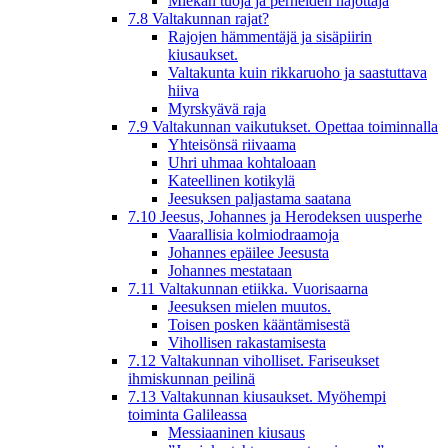
Miekan tuoja ja perheiden hajottaja
7.8 Valtakunnan rajat?
Rajojen hämmentäjä ja sisäpiirin
kiusaukset.
Valtakunta kuin rikkaruoho ja saastuttava
hiiva
Myrskyävä raja
7.9 Valtakunnan vaikutukset. Opettaa toiminnalla
Yhteisönsä riivaama
Uhri uhmaa kohtaloaan
Kateellinen kotikylä
Jeesuksen paljastama saatana
7.10 Jeesus, Johannes ja Herodeksen uusperhe
Vaarallisia kolmiodraamoja
Johannes epäilee Jeesusta
Johannes mestataan
7.11 Valtakunnan etiikka. Vuorisaarna
Jeesuksen mielen muutos.
Toisen posken kääntämisestä
Vihollisen rakastamisesta
7.12 Valtakunnan viholliset. Fariseukset
ihmiskunnan peilinä
7.13 Valtakunnan kiusaukset. Myöhempi
toiminta Galileassa
Messiaaninen kiusaus