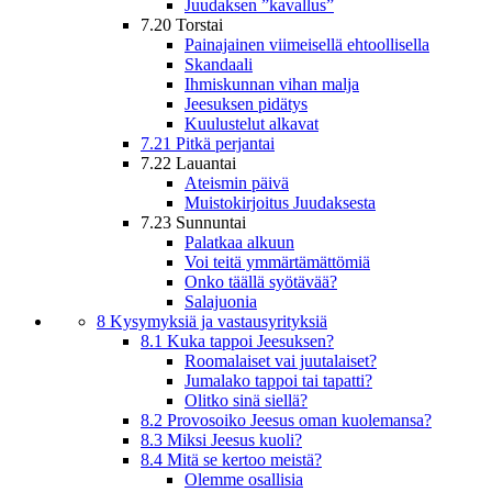
Juudaksen ”kavallus”
7.20 Torstai
Painajainen viimeisellä ehtoollisella
Skandaali
Ihmiskunnan vihan malja
Jeesuksen pidätys
Kuulustelut alkavat
7.21 Pitkä perjantai
7.22 Lauantai
Ateismin päivä
Muistokirjoitus Juudaksesta
7.23 Sunnuntai
Palatkaa alkuun
Voi teitä ymmärtämättömiä
Onko täällä syötävää?
Salajuonia
8 Kysymyksiä ja vastausyrityksiä
8.1 Kuka tappoi Jeesuksen?
Roomalaiset vai juutalaiset?
Jumalako tappoi tai tapatti?
Olitko sinä siellä?
8.2 Provosoiko Jeesus oman kuolemansa?
8.3 Miksi Jeesus kuoli?
8.4 Mitä se kertoo meistä?
Olemme osallisia