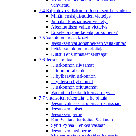
vahvistuu
7.4 Kilpaileva valtakunta. Jeesuksen kiusaukset.
Minän ensisijaisuuden viettelys.
Jumalan kiusaamisen viettelys
Absoluuttisen vallan viettelys
Enkeleitä ja perkeleitä, onko heitä?
7.5 Valtakunnan aakkoset
Jeesuksen vai Johanneksen valtakunta?
Pettää valtakunnan odottajat
Kutsuu ensimmäiset seuraajat
7.6 Jeesus kohtaa…
…uskonnon riivaamat
…inhomoralismin
…hylkäävän uskonnon
…yhteisön hylkäämät
…uskonnon orjuuttamat
Vapauttaa heidät tekemään hyvää
7.7 yhteisöjen rakentaja ja hajoittaja
Jeesus valitsee 12 olemaan kanssaan
Jeesuksen naiset
Jeesuksen perhe
Kun Saatana karkottaa Saatanan
Synti Pyhää Henkeä vastaan
Jeesuksen uusi perhe