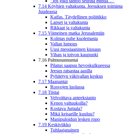
”Jos joku tahtoo seurata minua…”
7.14 Köyhien valtakunta. Jeesuksen toiminta
Juudeassa
Kaifas. Täydellinen poliitikko
Lapset ja valtakunta
Rikkaat ja valtakunta
7.15 Viimeinen matka Jerusalemiin
Kolmas puhe kuolemasta
Vallan lumous
Uusi messiaaninen kiusaus
Vihan ja toivon kaupunki
7.16 Palmusunnuntai
Pilatus saapuu hevoskulkueessa
Jeesus ratsastaa aasilla
Pyhitetyn väkivallan keskus
7.17 Maanantai
Rosvojen luolassa
7.18 Tiistai
Velvoittava anteeksianto
Kenen valtuuksilla?
Kostava Jumala?
Mikä keisarille kuuluu?
Manipuloidun lesken ropo
7.19 Keskiviikko
Tuhlaajanainen