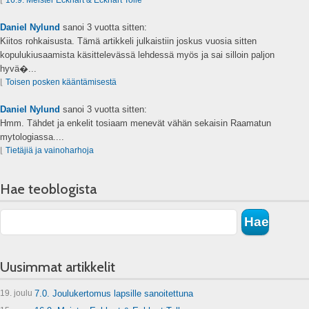
Daniel Nylund
sanoi
3 vuotta sitten:
Kiitos rohkaisusta. Tämä artikkeli julkaistiin joskus vuosia sitten
kopulukiusaamista käsittelevässä lehdessä myös ja sai silloin paljon
hyvä�...
⌊
Toisen posken kääntämisestä
Daniel Nylund
sanoi
3 vuotta sitten:
Hmm. Tähdet ja enkelit tosiaam menevät vähän sekaisin Raamatun
mytologiassa....
⌊
Tietäjiä ja vainoharhoja
Hae teoblogista
Uusimmat artikkelit
19. joulu
7.0. Joulukertomus lapsille sanoitettuna