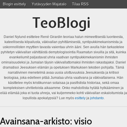
Blogin esittely
Ystävyyden Majatalo
Tilaa RSS
TeoBlogi
Daniel Nylund esittelee René Girardin teoriaa halun mimeettisestä luonteesta,
kateellisesta kilpailusta, väkivallan pyhittämisestä, syntipukkimekanismista ja
uskonnollisten myyttien tavasta vaientaa uhrin ääni. Sen avulla hän tarkastelee
pyhitetyn väkivallan vähittäistä demytologisointia Raamatun sivuilla ja sitä, kuinka
evankeliumit paljastavat uhria vaativan syntipukkimekanismin ihmisten
ominaisuudeksi ja Jumalan täysin väkivallattomaksi ihmisten rakastajaksi. Daniel
dramatisoi Jeesuksen elämän ja opetuksen Markuksen tekstien pohjalta. Tämä
narratiivinen menetelmä avaa uusia ulottuvuuksia Jeesuksesta ja kritisoi
teologiaa, joka edelleen pitää Jumalaa uhria vaativana ja väkivaltaisena. Hän
käsittelee myös kristikunnan sotaisaa ja pasifistista historiaa, sekä omaa
kompleksisen uhritietoista aikaamme. Onko mahdollista hylätä hylkääminen ja
elää elämää joka ei tuota uhreja, vai kuljemmeko kohti väkivallan eskaloitumista ja
lopullista apokalypsiä? Lue myös
esittely
ja
johdanto
.
Avainsana-arkisto:
visio