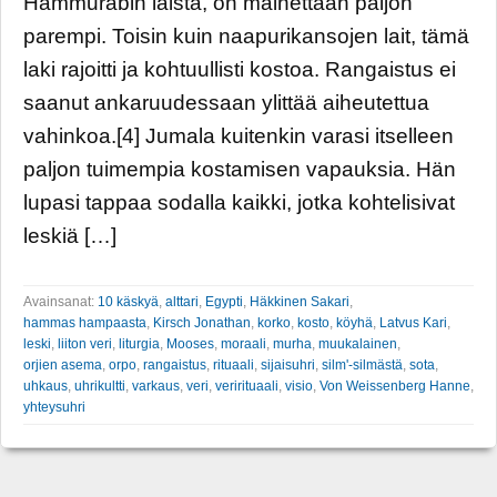
Hammurabin laista, on mainettaan paljon
parempi. Toisin kuin naapurikansojen lait, tämä
laki rajoitti ja kohtuullisti kostoa. Rangaistus ei
saanut ankaruudessaan ylittää aiheutettua
vahinkoa.[4] Jumala kuitenkin varasi itselleen
paljon tuimempia kostamisen vapauksia. Hän
lupasi tappaa sodalla kaikki, jotka kohtelisivat
leskiä […]
Avainsanat:
10 käskyä
,
alttari
,
Egypti
,
Häkkinen Sakari
,
hammas hampaasta
,
Kirsch Jonathan
,
korko
,
kosto
,
köyhä
,
Latvus Kari
,
leski
,
liiton veri
,
liturgia
,
Mooses
,
moraali
,
murha
,
muukalainen
,
orjien asema
,
orpo
,
rangaistus
,
rituaali
,
sijaisuhri
,
silm'-silmästä
,
sota
,
uhkaus
,
uhrikultti
,
varkaus
,
veri
,
verirituaali
,
visio
,
Von Weissenberg Hanne
,
yhteysuhri