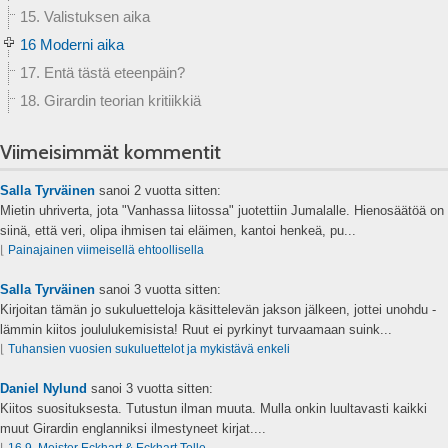
15. Valistuksen aika
16 Moderni aika
17. Entä tästä eteenpäin?
18. Girardin teorian kritiikkiä
Viimeisimmät kommentit
Salla Tyrväinen
sanoi
2 vuotta sitten:
Mietin uhriverta, jota "Vanhassa liitossa" juotettiin Jumalalle. Hienosäätöä on
siinä, että veri, olipa ihmisen tai eläimen, kantoi henkeä, pu...
⌊
Painajainen viimeisellä ehtoollisella
Salla Tyrväinen
sanoi
3 vuotta sitten:
Kirjoitan tämän jo sukuluetteloja käsittelevän jakson jälkeen, jottei unohdu -
lämmin kiitos joululukemisista! Ruut ei pyrkinyt turvaamaan suink...
⌊
Tuhansien vuosien sukuluettelot ja mykistävä enkeli
Daniel Nylund
sanoi
3 vuotta sitten:
Kiitos suosituksesta. Tutustun ilman muuta. Mulla onkin luultavasti kaikki
muut Girardin englanniksi ilmestyneet kirjat....
⌊
16.9. Meister Eckhart & Eckhart Tolle