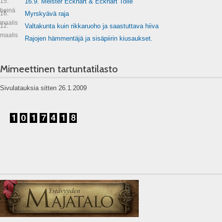
15.
16.9. Meister Eckhart & Eckhart Tolle
heinä
16.
Myrskyävä raja
maalis
12.
Valtakunta kuin rikkaruoho ja saastuttava hiiva
maalis
Rajojen hämmentäjä ja sisäpiirin kiusaukset.
Mimeettinen tartuntatilasto
Sivulatauksia sitten 26.1.2009