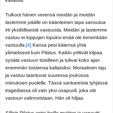
kaltaisia.
Tulkoot hänen verensä
meidän ja meidän
lastemme päälle
on käänteinen tapa sanoutua
irti yksilöllisestä vastuusta. Meidän ja lastemme
vastuu ei loppujen lopuksi enää ole kenenkään
vastuulla.
[4]
Kansa pesi kätensä yhtä
ylimielisesti kuin Pilatus. Kaikki yrittivät kilpaa
sysätä vastuun toisilleen ja tulivat koko ajan
enemmän toistensa kaltaisiksi. Moraalinen taju
ja vastuu taantuvat suuressa joukossa
miinuksen puolelle. Tässä sankareista tyhjässä
tragediassa oli vain yksi osapuoli, joka otti
vastuun valinnoistaan. Hän oli hiljaa.
Silloin Pilatus antoi heille myöten ja vapautti