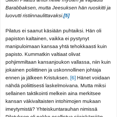
Barabbaksen, mutta Jeesuksen hän ruoskitti ja
luovutti ristiinnaulittavaksi.
[5]
Pilatus ei saanut käsiään puhtaiksi. Hän oli
papiston kaltainen, vaikka ei pystynyt
manipuloimaan kansaa yhtä tehokkaasti kuin
papisto. Kummatkin valtiaat olivat
pohjimmiltaan kansanjoukon vallassa, niin kuin
jokainen poliittinen ja uskonnollinen johtaja
ennen ja jälkeen Kristuksen.
[6]
Hänet voidaan
nähdä poliittisesti laskelmoivana. Mutta miksi
sellainen taktikointi melkein aina merkitsee
kansan väkivaltaisten intohimojen mukaan
imeytymistä? Yhteiskuntarauhan nimissä
Pilatuksen oli pakko osallistua sijaiskärsijän