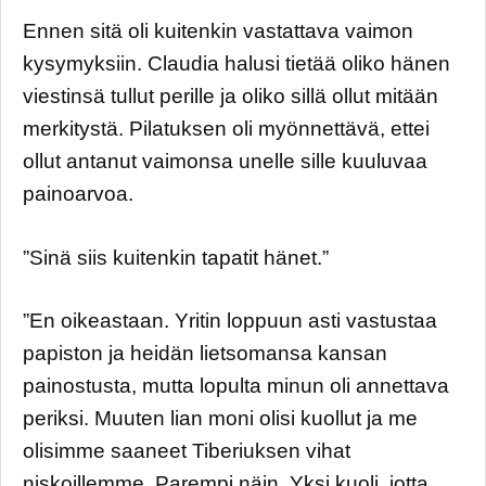
Ennen sitä oli kuitenkin vastattava vaimon
kysymyksiin. Claudia halusi tietää oliko hänen
viestinsä tullut perille ja oliko sillä ollut mitään
merkitystä. Pilatuksen oli myönnettävä, ettei
ollut antanut vaimonsa unelle sille kuuluvaa
painoarvoa.
”Sinä siis kuitenkin tapatit hänet.”
”En oikeastaan. Yritin loppuun asti vastustaa
papiston ja heidän lietsomansa kansan
painostusta, mutta lopulta minun oli annettava
periksi. Muuten lian moni olisi kuollut ja me
olisimme saaneet Tiberiuksen vihat
niskoillemme. Parempi näin. Yksi kuoli, jotta