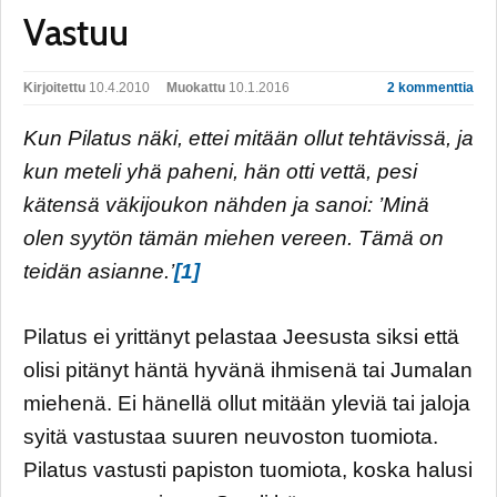
Vastuu
Kirjoitettu
10.4.2010
Muokattu
10.1.2016
2 kommenttia
Kun Pilatus näki, ettei mitään ollut tehtävissä, ja
kun meteli yhä paheni, hän otti vettä, pesi
kätensä väkijoukon nähden ja sanoi: ’Minä
olen syytön tämän miehen vereen. Tämä on
teidän asianne.’
[1]
Pilatus ei yrittänyt pelastaa Jeesusta siksi että
olisi pitänyt häntä hyvänä ihmisenä tai Jumalan
miehenä. Ei hänellä ollut mitään yleviä tai jaloja
syitä vastustaa suuren neuvoston tuomiota.
Pilatus vastusti papiston tuomiota, koska halusi