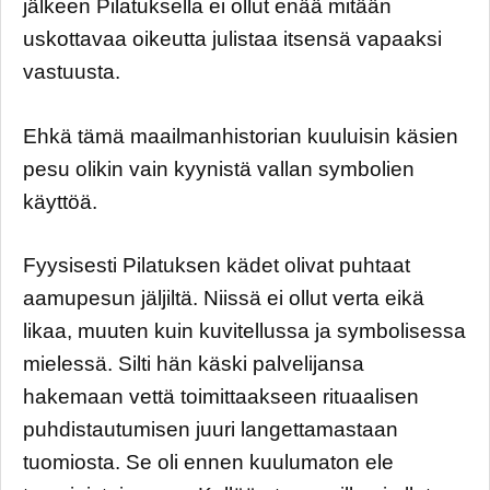
jälkeen Pilatuksella ei ollut enää mitään
uskottavaa oikeutta julistaa itsensä vapaaksi
vastuusta.
Ehkä tämä maailmanhistorian kuuluisin käsien
pesu olikin vain kyynistä vallan symbolien
käyttöä.
Fyysisesti Pilatuksen kädet olivat puhtaat
aamupesun jäljiltä. Niissä ei ollut verta eikä
likaa, muuten kuin kuvitellussa ja symbolisessa
mielessä. Silti hän käski palvelijansa
hakemaan vettä toimittaakseen rituaalisen
puhdistautumisen juuri langettamastaan
tuomiosta. Se oli ennen kuulumaton ele