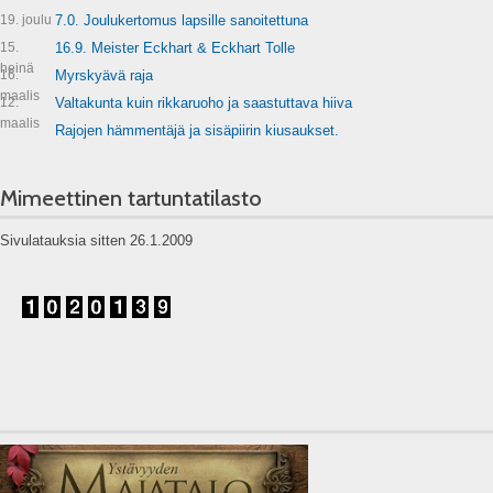
19. joulu
7.0. Joulukertomus lapsille sanoitettuna
15.
16.9. Meister Eckhart & Eckhart Tolle
heinä
16.
Myrskyävä raja
maalis
12.
Valtakunta kuin rikkaruoho ja saastuttava hiiva
maalis
Rajojen hämmentäjä ja sisäpiirin kiusaukset.
Mimeettinen tartuntatilasto
Sivulatauksia sitten 26.1.2009