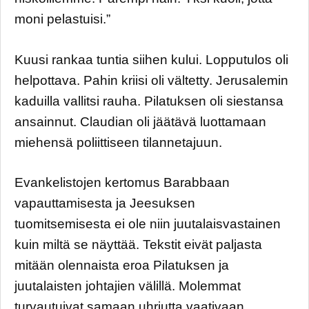
moni pelastuisi.”
Kuusi rankaa tuntia siihen kului. Lopputulos oli
helpottava. Pahin kriisi oli vältetty. Jerusalemin
kaduilla vallitsi rauha. Pilatuksen oli siestansa
ansainnut. Claudian oli jäätävä luottamaan
miehensä poliittiseen tilannetajuun.
Evankelistojen kertomus Barabbaan
vapauttamisesta ja Jeesuksen
tuomitsemisesta ei ole niin juutalaisvastainen
kuin miltä se näyttää. Tekstit eivät paljasta
mitään olennaista eroa Pilatuksen ja
juutalaisten johtajien välillä. Molemmat
turvautuivat samaan uhriutta vaativaan