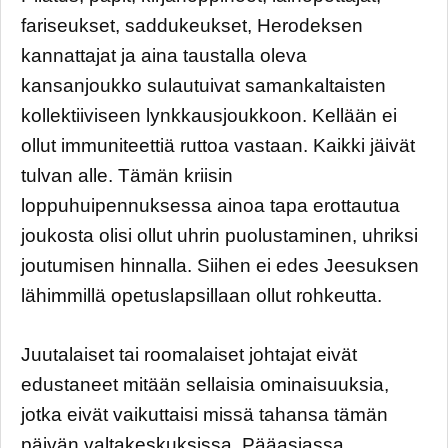
fariseukset, saddukeukset, Herodeksen
kannattajat ja aina taustalla oleva
kansanjoukko sulautuivat samankaltaisten
kollektiiviseen lynkkausjoukkoon. Kellään ei
ollut immuniteettiä ruttoa vastaan. Kaikki jäivät
tulvan alle. Tämän kriisin
loppuhuipennuksessa ainoa tapa erottautua
joukosta olisi ollut uhrin puolustaminen, uhriksi
joutumisen hinnalla. Siihen ei edes Jeesuksen
lähimmillä opetuslapsillaan ollut rohkeutta.
Juutalaiset tai roomalaiset johtajat eivät
edustaneet mitään sellaisia ominaisuuksia,
jotka eivät vaikuttaisi missä tahansa tämän
päivän valtakeskuksissa. Pääasiassa