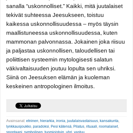
sanalla “uskonnolliset.” Kaikki, mitä juutalaiset
tekivät suhteessa Jeesukseen, toistuu
kaikessa uskonnollisuudessa – myös täysin
maallistuneessa uskonnollisuudessa, kuten
mammonan palvonnassa. Jokainen joka riisuu
ja paljastaa uskonnollisen, taloudellisen tai
poliittisen systeemin mytologisesti salatun
väkivaltaisuuden joutuu lopulta sen uhriksi.
Siinä on Jeesuksen elämän ja kuoleman
keskeinen antropologinen ilmoitus.
Avainsanat:
etninen
,
hierarkia
,
ironia
,
juutalaisvastaisuus
,
kansakunta
,
lynkkausjoukko
,
paradoksi
,
Pesi kätensä
,
Pilatus
,
rituaali
,
roomalaiset
,
spontaani
,
symbolinen
,
tuomioistuin
,
uhri
,
vastuu