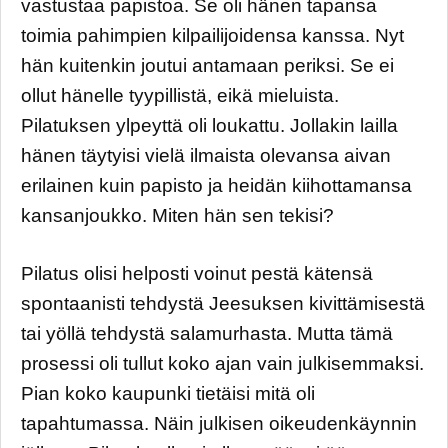
vastustaa papistoa. Se oli hänen tapansa
toimia pahimpien kilpailijoidensa kanssa. Nyt
hän kuitenkin joutui antamaan periksi. Se ei
ollut hänelle tyypillistä, eikä mieluista.
Pilatuksen ylpeyttä oli loukattu. Jollakin lailla
hänen täytyisi vielä ilmaista olevansa aivan
erilainen kuin papisto ja heidän kiihottamansa
kansanjoukko. Miten hän sen tekisi?
Pilatus olisi helposti voinut pestä kätensä
spontaanisti tehdystä Jeesuksen kivittämisestä
tai yöllä tehdystä salamurhasta. Mutta tämä
prosessi oli tullut koko ajan vain julkisemmaksi.
Pian koko kaupunki tietäisi mitä oli
tapahtumassa. Näin julkisen oikeudenkäynnin