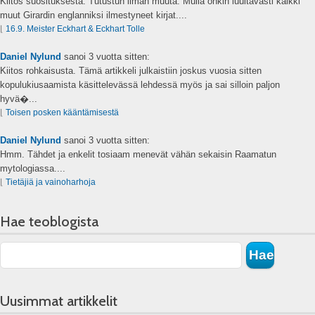
Kiitos suosituksesta. Tutustun ilman muuta. Mulla onkin luultavasti kaikki
muut Girardin englanniksi ilmestyneet kirjat....
⌊
16.9. Meister Eckhart & Eckhart Tolle
Daniel Nylund
sanoi
3 vuotta sitten:
Kiitos rohkaisusta. Tämä artikkeli julkaistiin joskus vuosia sitten
kopulukiusaamista käsittelevässä lehdessä myös ja sai silloin paljon
hyvä�...
⌊
Toisen posken kääntämisestä
Daniel Nylund
sanoi
3 vuotta sitten:
Hmm. Tähdet ja enkelit tosiaam menevät vähän sekaisin Raamatun
mytologiassa....
⌊
Tietäjiä ja vainoharhoja
Hae teoblogista
Uusimmat artikkelit