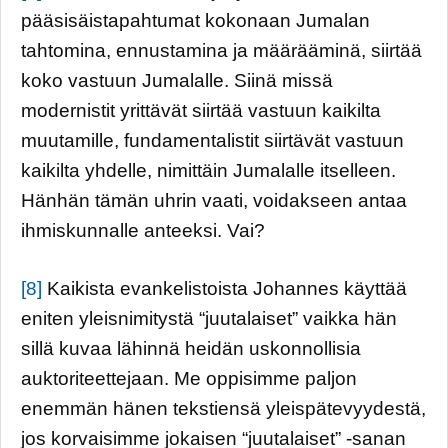
pääsisäistapahtumat kokonaan Jumalan
tahtomina, ennustamina ja määrääminä, siirtää
koko vastuun Jumalalle. Siinä missä
modernistit yrittävät siirtää vastuun kaikilta
muutamille, fundamentalistit siirtävät vastuun
kaikilta yhdelle, nimittäin Jumalalle itselleen.
Hänhän tämän uhrin vaati, voidakseen antaa
ihmiskunnalle anteeksi. Vai?
[8]
Kaikista evankelistoista Johannes käyttää
eniten yleisnimitystä “juutalaiset” vaikka hän
sillä kuvaa lähinnä heidän uskonnollisia
auktoriteettejaan. Me oppisimme paljon
enemmän hänen tekstiensä yleispätevyydestä,
jos korvaisimme jokaisen “juutalaiset” -sanan