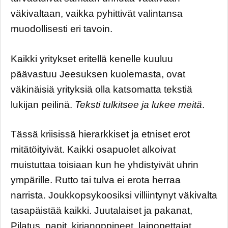
väkivaltaan, vaikka pyhittivät valintansa
muodollisesti eri tavoin.
Kaikki yritykset eritellä kenelle kuuluu
päävastuu Jeesuksen kuolemasta, ovat
väkinäisiä yrityksiä olla katsomatta tekstiä
lukijan peilinä.
Teksti tulkitsee ja lukee meitä
.
Tässä kriisissä hierarkkiset ja etniset erot
mitätöityivät. Kaikki osapuolet alkoivat
muistuttaa toisiaan kun he yhdistyivät uhrin
ympärille. Rutto tai tulva ei erota herraa
narrista. Joukkopsykoosiksi villiintynyt väkivalta
tasapäistää kaikki. Juutalaiset ja pakanat,
Pilatus, papit, kirjanoppineet, lainopettajat,