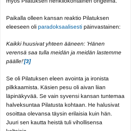
myös Pilatuksen henkilökohtainen ongelma.
Paikalla olleen kansan reaktio Pilatuksen
eleeseen oli
paradoksaalisesti
päinvastainen:
Kaikki huusivat yhteen ääneen: ’Hänen
verensä saa tulla meidän ja meidän lastemme
päälle!’
[3]
Se oli Pilatuksen eleen avointa ja ironista
pilkkaamista. Käsien pesu oli aivan liian
läpinäkyvää. Se vain syvensi kansan tuntemaa
halveksuntaa Pilatusta kohtaan. He halusivat
osoittaa olevansa täysin erilaisia kuin hän.
Juuri sen kautta heistä tuli vihollisensa