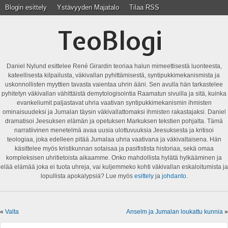
Blogin esittely
Ystävyyden Majatalo
Tilaa RSS
TeoBlogi
Daniel Nylund esittelee René Girardin teoriaa halun mimeettisestä luonteesta,
kateellisesta kilpailusta, väkivallan pyhittämisestä, syntipukkimekanismista ja
uskonnollisten myyttien tavasta vaientaa uhrin ääni. Sen avulla hän tarkastelee
pyhitetyn väkivallan vähittäistä demytologisointia Raamatun sivuilla ja sitä, kuinka
evankeliumit paljastavat uhria vaativan syntipukkimekanismin ihmisten
ominaisuudeksi ja Jumalan täysin väkivallattomaksi ihmisten rakastajaksi. Daniel
dramatisoi Jeesuksen elämän ja opetuksen Markuksen tekstien pohjalta. Tämä
narratiivinen menetelmä avaa uusia ulottuvuuksia Jeesuksesta ja kritisoi
teologiaa, joka edelleen pitää Jumalaa uhria vaativana ja väkivaltaisena. Hän
käsittelee myös kristikunnan sotaisaa ja pasifistista historiaa, sekä omaa
kompleksisen uhritietoista aikaamme. Onko mahdollista hylätä hylkääminen ja
elää elämää joka ei tuota uhreja, vai kuljemmeko kohti väkivallan eskaloitumista ja
lopullista apokalypsiä? Lue myös
esittely
ja
johdanto
.
«
Valta
Anselm ja Jumalan loukattu kunnia
»