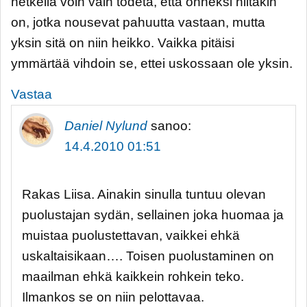
hetkellä voin vain todeta, että onneksi niitäkin
on, jotka nousevat pahuutta vastaan, mutta
yksin sitä on niin heikko. Vaikka pitäisi
ymmärtää vihdoin se, ettei uskossaan ole yksin.
Vastaa
Daniel Nylund
sanoo:
14.4.2010 01:51
Rakas Liisa. Ainakin sinulla tuntuu olevan
puolustajan sydän, sellainen joka huomaa ja
muistaa puolustettavan, vaikkei ehkä
uskaltaisikaan…. Toisen puolustaminen on
maailman ehkä kaikkein rohkein teko.
Ilmankos se on niin pelottavaa.