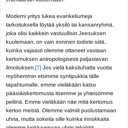
Moderni yritys lukea evankeliumeja
tarkoituksella löytää yksilö tai kansanryhmä,
joka olisi kaikkein vastuullisin Jeesuksen
kuolemaan, on vain ironinen todiste siitä,
kuinka vajaasti olemme ottaneet vastaan
kertomuksen antropologisesti paljastavan
ilmoituksen.
[7]
Jos vielä kaksituhatta vuotta
myöhemmin etsimme syntipukkia tälle
tapahtumalle, emme vieläkään katso
pääsiäiskertomusta itsemme ja yhteisömme
peilinä. Emme vieläkään näe mitä kertomus
kertoo meistä. Olemme valmiit puolustamaan
uhria, mutta sokeita sille kuinka innokkaita
olemme lynkkaamaan uhrin tekijöitä.