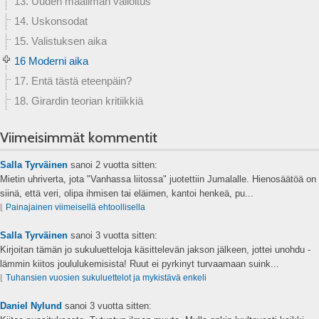
13. Uuden maailman valloitus
14. Uskonsodat
15. Valistuksen aika
16 Moderni aika
17. Entä tästä eteenpäin?
18. Girardin teorian kritiikkiä
Viimeisimmät kommentit
Salla Tyrväinen
sanoi
2 vuotta sitten:
Mietin uhriverta, jota "Vanhassa liitossa" juotettiin Jumalalle. Hienosäätöä on
siinä, että veri, olipa ihmisen tai eläimen, kantoi henkeä, pu...
⌊
Painajainen viimeisellä ehtoollisella
Salla Tyrväinen
sanoi
3 vuotta sitten:
Kirjoitan tämän jo sukuluetteloja käsittelevän jakson jälkeen, jottei unohdu -
lämmin kiitos joululukemisista! Ruut ei pyrkinyt turvaamaan suink...
⌊
Tuhansien vuosien sukuluettelot ja mykistävä enkeli
Daniel Nylund
sanoi
3 vuotta sitten: