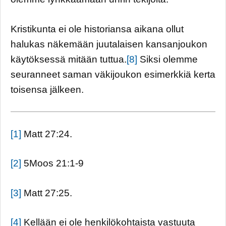
Kristikunta ei ole historiansa aikana ollut
halukas näkemään juutalaisen kansanjoukon
käytöksessä mitään tuttua.
[8]
Siksi olemme
seuranneet saman väkijoukon esimerkkiä kerta
toisensa jälkeen.
[1]
Matt 27:24.
[2]
5Moos 21:1-9
[3]
Matt 27:25.
[4]
Kellään ei ole henkilökohtaista vastuuta