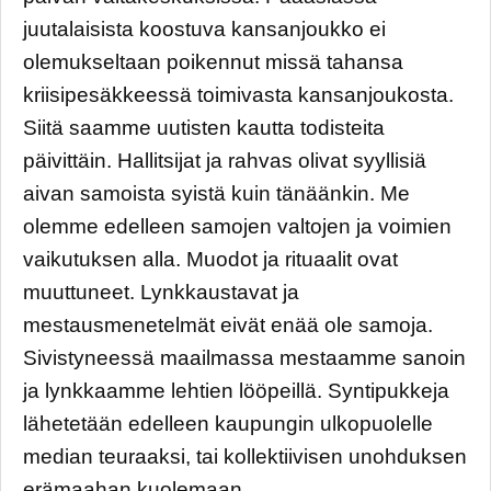
juutalaisista koostuva kansanjoukko ei
olemukseltaan poikennut missä tahansa
kriisipesäkkeessä toimivasta kansanjoukosta.
Siitä saamme uutisten kautta todisteita
päivittäin. Hallitsijat ja rahvas olivat syyllisiä
aivan samoista syistä kuin tänäänkin. Me
olemme edelleen samojen valtojen ja voimien
vaikutuksen alla. Muodot ja rituaalit ovat
muuttuneet. Lynkkaustavat ja
mestausmenetelmät eivät enää ole samoja.
Sivistyneessä maailmassa mestaamme sanoin
ja lynkkaamme lehtien lööpeillä. Syntipukkeja
lähetetään edelleen kaupungin ulkopuolelle
median teuraaksi, tai kollektiivisen unohduksen
erämaahan kuolemaan.