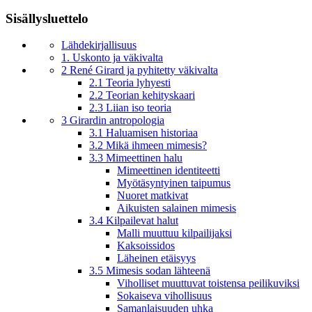
Sisällysluettelo
Lähdekirjallisuus
1. Uskonto ja väkivalta
2 René Girard ja pyhitetty väkivalta
2.1 Teoria lyhyesti
2.2 Teorian kehityskaari
2.3 Liian iso teoria
3 Girardin antropologia
3.1 Haluamisen historiaa
3.2 Mikä ihmeen mimesis?
3.3 Mimeettinen halu
Mimeettinen identiteetti
Myötäsyntyinen taipumus
Nuoret matkivat
Aikuisten salainen mimesis
3.4 Kilpailevat halut
Malli muuttuu kilpailijaksi
Kaksoissidos
Läheinen etäisyys
3.5 Mimesis sodan lähteenä
Viholliset muuttuvat toistensa peilikuviksi
Sokaiseva vihollisuus
Samanlaisuuden uhka