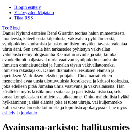
Blogin esittely
Ystävyyden Majatalo
Tilaa RSS
TeoBlogi
Daniel Nylund esittelee René Girardin teoriaa halun mimeettisestä
luonteesta, kateellisesta kilpailusta, väkivallan pyhittämisestä,
syntipukkimekanismista ja uskonnollisten myyttien tavasta vaientaa
uhrin ääni. Sen avulla hän tarkastelee pyhitetyn väkivallan
vähittäistä demytologisointia Raamatun sivuilla ja sitä, kuinka
evankeliumit paljastavat uhria vaativan syntipukkimekanismin
ihmisten ominaisuudeksi ja Jumalan täysin väkivallattomaksi
ihmisten rakastajaksi. Daniel dramatisoi Jeesuksen elämän ja
opetuksen Markuksen tekstien pohjalta. Tämä narratiivinen
menetelmä avaa uusia ulottuvuuksia Jeesuksesta ja kritisoi teologiaa,
joka edelleen pitää Jumalaa uhria vaativana ja väkivaltaisena. Hän
käsittelee myös kristikunnan sotaisaa ja pasifistista historiaa, sekä
omaa kompleksisen uhritietoista aikaamme. Onko mahdollista hylätä
hylkääminen ja elää elämää joka ei tuota uhreja, vai kuljemmeko
kohti väkivallan eskaloitumista ja lopullista apokalypsiä? Lue myös
esittely
ja
johdanto
.
Avainsana-arkisto:
hallitusmies