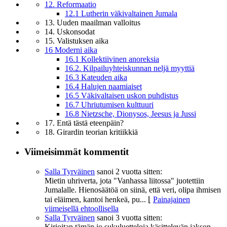
12. Reformaatio
12.1 Lutherin väkivaltainen Jumala
13. Uuden maailman valloitus
14. Uskonsodat
15. Valistuksen aika
16 Moderni aika
16.1 Kollektiivinen anoreksia
16.2. Kilpailuyhteiskunnan neljä myyttiä
16.3 Kateuden aika
16.4 Halujen naamiaiset
16.5 Väkivaltaisen uskon puhdistus
16.7 Uhriutumisen kulttuuri
16.8 Nietzsche, Dionysos, Jeesus ja Jussi
17. Entä tästä eteenpäin?
18. Girardin teorian kritiikkiä
Viimeisimmät kommentit
Salla Tyrväinen
sanoi
2 vuotta sitten:
Mietin uhriverta, jota "Vanhassa liitossa" juotettiin
Jumalalle. Hienosäätöä on siinä, että veri, olipa ihmisen
tai eläimen, kantoi henkeä, pu...
⌊
Painajainen
viimeisellä ehtoollisella
Salla Tyrväinen
sanoi
3 vuotta sitten:
Kirjoitan tämän jo sukuluetteloja käsittelevän jakson