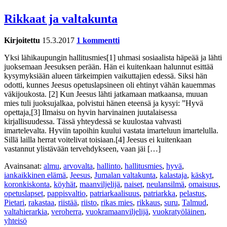
Rikkaat ja valtakunta
Kirjoitettu
15.3.2017
1 kommentti
Yksi lähikaupungin hallitusmies[1] uhmasi sosiaalista häpeää ja lähti
juoksemaan Jeesuksen perään. Hän ei kuitenkaan halunnut esittää
kysymyksiään alueen tärkeimpien vaikuttajien edessä. Siksi hän
odotti, kunnes Jeesus opetuslapsineen oli ehtinyt vähän kauemmas
väkijoukosta. [2] Kun Jeesus lähti jatkamaan matkaansa, muuan
mies tuli juoksujalkaa, polvistui hänen eteensä ja kysyi: ”Hyvä
opettaja,[3] Ilmaisu on hyvin harvinainen juutalaisessa
kirjallisuudessa. Tässä yhteydessä se kuulostaa vahvasti
imartelevalta. Hyviin tapoihin kuului vastata imarteluun imartelulla.
Sillä lailla herrat voitelivat toisiaan.[4] Jeesus ei kuitenkaan
vastannut ylistävään tervehdykseen, vaan jäi […]
Avainsanat:
almu
,
arvovalta
,
hallinto
,
hallitusmies
,
hyvä
,
iankaikkinen elämä
,
Jeesus
,
Jumalan valtakunta
,
kalastaja
,
käskyt
,
koronkiskonta
,
köyhät
,
maanviljelijä
,
naiset
,
neulansilmä
,
omaisuus
,
opetuslapset
,
pappisvaltio
,
patriarkaalisuus
,
patriarkka
,
pelastus
,
Pietari
,
rakastaa
,
riistää
,
riisto
,
rikas mies
,
rikkaus
,
suru
,
Talmud
,
valtahierarkia
,
veroherra
,
vuokramaanviljelijä
,
vuokratyöläinen
,
yhteisö