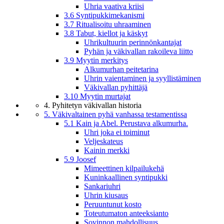
Uhria vaativa kriisi
3.6 Syntipukkimekanismi
3.7 Ritualisoitu uhraaminen
3.8 Tabut, kiellot ja käskyt
Uhrikultuurin perinnönkantajat
Pyhän ja väkivallan rakoileva liitto
3.9 Myytin merkitys
Alkumurhan peitetarina
Uhrin vaientaminen ja syyllistäminen
Väkivallan pyhittäjä
3.10 Myytin murtajat
4. Pyhitetyn väkivallan historia
5. Väkivaltainen pyhä vanhassa testamentissa
5.1 Kain ja Abel. Perustava alkumurha.
Uhri joka ei toiminut
Veljeskateus
Kainin merkki
5.9 Joosef
Mimeettinen kilpailukehä
Kuninkaallinen syntipukki
Sankariuhri
Uhrin kiusaus
Peruuntunut kosto
Toteutumaton anteeksianto
Sovinnon mahdollisuus