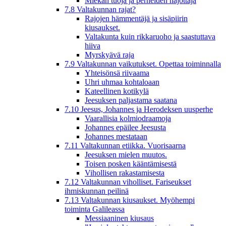
Miekan tuoja ja perheiden hajottaja
7.8 Valtakunnan rajat?
Rajojen hämmentäjä ja sisäpiirin
kiusaukset.
Valtakunta kuin rikkaruoho ja saastuttava
hiiva
Myrskyävä raja
7.9 Valtakunnan vaikutukset. Opettaa toiminnalla
Yhteisönsä riivaama
Uhri uhmaa kohtaloaan
Kateellinen kotikylä
Jeesuksen paljastama saatana
7.10 Jeesus, Johannes ja Herodeksen uusperhe
Vaarallisia kolmiodraamoja
Johannes epäilee Jeesusta
Johannes mestataan
7.11 Valtakunnan etiikka. Vuorisaarna
Jeesuksen mielen muutos.
Toisen posken kääntämisestä
Vihollisen rakastamisesta
7.12 Valtakunnan viholliset. Fariseukset
ihmiskunnan peilinä
7.13 Valtakunnan kiusaukset. Myöhempi
toiminta Galileassa
Messiaaninen kiusaus