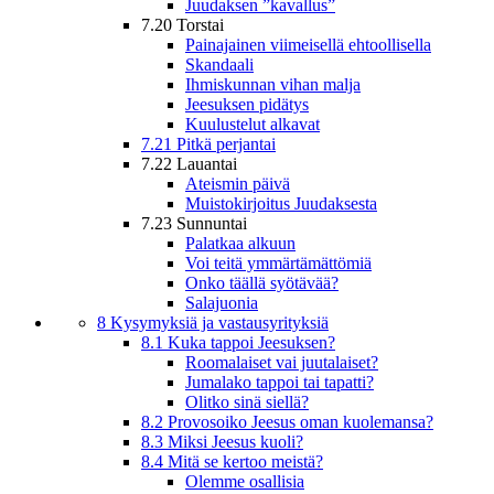
Juudaksen ”kavallus”
7.20 Torstai
Painajainen viimeisellä ehtoollisella
Skandaali
Ihmiskunnan vihan malja
Jeesuksen pidätys
Kuulustelut alkavat
7.21 Pitkä perjantai
7.22 Lauantai
Ateismin päivä
Muistokirjoitus Juudaksesta
7.23 Sunnuntai
Palatkaa alkuun
Voi teitä ymmärtämättömiä
Onko täällä syötävää?
Salajuonia
8 Kysymyksiä ja vastausyrityksiä
8.1 Kuka tappoi Jeesuksen?
Roomalaiset vai juutalaiset?
Jumalako tappoi tai tapatti?
Olitko sinä siellä?
8.2 Provosoiko Jeesus oman kuolemansa?
8.3 Miksi Jeesus kuoli?
8.4 Mitä se kertoo meistä?
Olemme osallisia