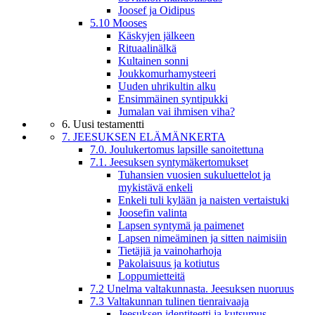
Joosef ja Oidipus
5.10 Mooses
Käskyjen jälkeen
Rituaalinälkä
Kultainen sonni
Joukkomurhamysteeri
Uuden uhrikultin alku
Ensimmäinen syntipukki
Jumalan vai ihmisen viha?
6. Uusi testamentti
7. JEESUKSEN ELÄMÄNKERTA
7.0. Joulukertomus lapsille sanoitettuna
7.1. Jeesuksen syntymäkertomukset
Tuhansien vuosien sukuluettelot ja
mykistävä enkeli
Enkeli tuli kylään ja naisten vertaistuki
Joosefin valinta
Lapsen syntymä ja paimenet
Lapsen nimeäminen ja sitten naimisiin
Tietäjiä ja vainoharhoja
Pakolaisuus ja kotiutus
Loppumietteitä
7.2 Unelma valtakunnasta. Jeesuksen nuoruus
7.3 Valtakunnan tulinen tienraivaaja
Jeesuksen identiteetti ja kutsumus