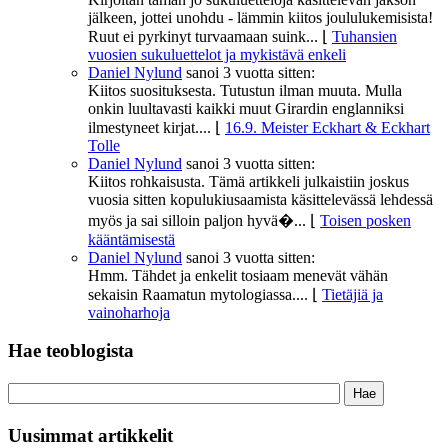
jälkeen, jottei unohdu - lämmin kiitos joululukemisista!
Ruut ei pyrkinyt turvaamaan suink...
⌊
Tuhansien
vuosien sukuluettelot ja mykistävä enkeli
Daniel Nylund
sanoi
3 vuotta sitten:
Kiitos suosituksesta. Tutustun ilman muuta. Mulla
onkin luultavasti kaikki muut Girardin englanniksi
ilmestyneet kirjat....
⌊
16.9. Meister Eckhart & Eckhart
Tolle
Daniel Nylund
sanoi
3 vuotta sitten:
Kiitos rohkaisusta. Tämä artikkeli julkaistiin joskus
vuosia sitten kopulukiusaamista käsittelevässä lehdessä
myös ja sai silloin paljon hyvä�...
⌊
Toisen posken
kääntämisestä
Daniel Nylund
sanoi
3 vuotta sitten:
Hmm. Tähdet ja enkelit tosiaam menevät vähän
sekaisin Raamatun mytologiassa....
⌊
Tietäjiä ja
vainoharhoja
Hae teoblogista
Uusimmat artikkelit