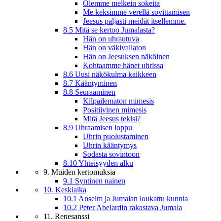
Olemme melkein sokeita
Me keksimme verellä sovittamisen
Jeesus paljasti meidät itsellemme.
8.5 Mitä se kertoo Jumalasta?
Hän on uhrautuva
Hän on väkivallaton
Hän on Jeesuksen näköinen
Kohtaamme hänet uhrissa
8.6 Uusi näkökulma kaikkeen
8.7 Kääntyminen
8.8 Seuraaminen
Kilpailematon mimesis
Positiivinen mimesis
Mitä Jeesus tekisi?
8.9 Uhraamisen loppu
Uhrin puolustaminen
Uhrin kääntymys
Sodasta sovintoon
8.10 Yhteisyyden alku
9. Muiden kertomuksia
9.1 Syntinen nainen
10. Keskiaika
10.1 Anselm ja Jumalan loukattu kunnia
10.2 Peter Abelardin rakastava Jumala
11. Renesanssi