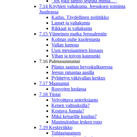
”Jos joku tahtoo seurata minua…”
7.14 Köyhien valtakunta. Jeesuksen toiminta
Juudeassa
Kaifas. Täydellinen poliitikko
Lapset ja valtakunta
Rikkaat ja valtakunta
7.15 Viimeinen matka Jerusalemiin
Kolmas puhe kuolemasta
Vallan lumous
Uusi messiaaninen kiusaus
Vihan ja toivon kaupunki
7.16 Palmusunnuntai
Pilatus saapuu hevoskulkueessa
Jeesus ratsastaa aasilla
Pyhitetyn väkivallan keskus
7.17 Maanantai
Rosvojen luolassa
7.18 Tiistai
Velvoittava anteeksianto
Kenen valtuuksilla?
Kostava Jumala?
Mikä keisarille kuuluu?
Manipuloidun lesken ropo
7.19 Keskiviikko
Tuhlaajanainen