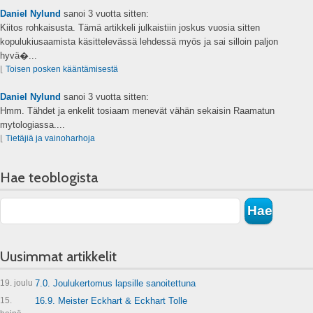
Daniel Nylund
sanoi
3 vuotta sitten:
Kiitos rohkaisusta. Tämä artikkeli julkaistiin joskus vuosia sitten
kopulukiusaamista käsittelevässä lehdessä myös ja sai silloin paljon
hyvä�...
⌊
Toisen posken kääntämisestä
Daniel Nylund
sanoi
3 vuotta sitten:
Hmm. Tähdet ja enkelit tosiaam menevät vähän sekaisin Raamatun
mytologiassa....
⌊
Tietäjiä ja vainoharhoja
Hae teoblogista
Uusimmat artikkelit
19. joulu
7.0. Joulukertomus lapsille sanoitettuna
15.
16.9. Meister Eckhart & Eckhart Tolle