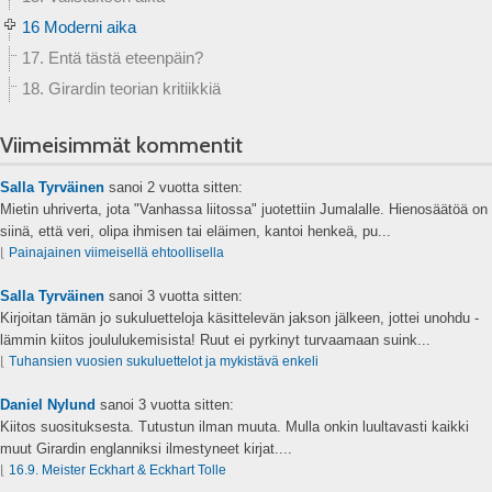
16 Moderni aika
17. Entä tästä eteenpäin?
18. Girardin teorian kritiikkiä
Viimeisimmät kommentit
Salla Tyrväinen
sanoi
2 vuotta sitten:
Mietin uhriverta, jota "Vanhassa liitossa" juotettiin Jumalalle. Hienosäätöä on
siinä, että veri, olipa ihmisen tai eläimen, kantoi henkeä, pu...
⌊
Painajainen viimeisellä ehtoollisella
Salla Tyrväinen
sanoi
3 vuotta sitten:
Kirjoitan tämän jo sukuluetteloja käsittelevän jakson jälkeen, jottei unohdu -
lämmin kiitos joululukemisista! Ruut ei pyrkinyt turvaamaan suink...
⌊
Tuhansien vuosien sukuluettelot ja mykistävä enkeli
Daniel Nylund
sanoi
3 vuotta sitten:
Kiitos suosituksesta. Tutustun ilman muuta. Mulla onkin luultavasti kaikki
muut Girardin englanniksi ilmestyneet kirjat....
⌊
16.9. Meister Eckhart & Eckhart Tolle