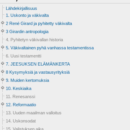
Lähdekirjallisuus
1. Uskonto ja väkivalta
2 René Girard ja pyhitetty väkivalta
3 Girardin antropologia
4. Pyhitetyn väkivallan historia
5. Väkivaltainen pyhä vanhassa testamentissa
6. Uusi testamentti
7. JEESUKSEN ELÄMÄNKERTA
8 Kysymyksiä ja vastausyrityksiä
9. Muiden kertomuksia
10. Keskiaika
11. Renesanssi
12. Reformaatio
13. Uuden maailman valloitus
14. Uskonsodat
15. Valistuksen aika