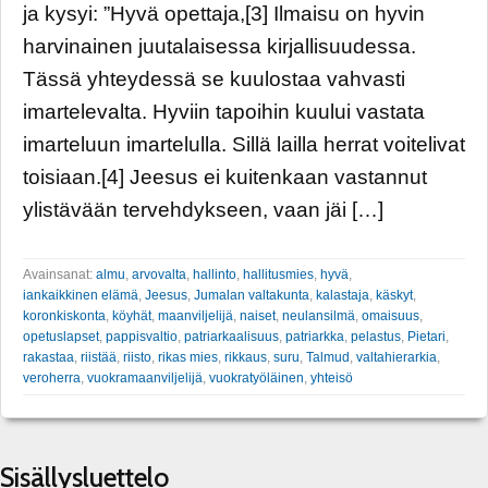
ja kysyi: ”Hyvä opettaja,[3] Ilmaisu on hyvin
harvinainen juutalaisessa kirjallisuudessa.
Tässä yhteydessä se kuulostaa vahvasti
imartelevalta. Hyviin tapoihin kuului vastata
imarteluun imartelulla. Sillä lailla herrat voitelivat
toisiaan.[4] Jeesus ei kuitenkaan vastannut
ylistävään tervehdykseen, vaan jäi […]
Avainsanat:
almu
,
arvovalta
,
hallinto
,
hallitusmies
,
hyvä
,
iankaikkinen elämä
,
Jeesus
,
Jumalan valtakunta
,
kalastaja
,
käskyt
,
koronkiskonta
,
köyhät
,
maanviljelijä
,
naiset
,
neulansilmä
,
omaisuus
,
opetuslapset
,
pappisvaltio
,
patriarkaalisuus
,
patriarkka
,
pelastus
,
Pietari
,
rakastaa
,
riistää
,
riisto
,
rikas mies
,
rikkaus
,
suru
,
Talmud
,
valtahierarkia
,
veroherra
,
vuokramaanviljelijä
,
vuokratyöläinen
,
yhteisö
Sisällysluettelo