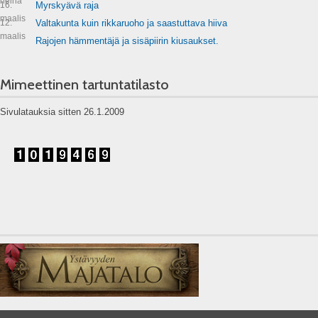
heinä
16.
Myrskyävä raja
maalis
12.
Valtakunta kuin rikkaruoho ja saastuttava hiiva
maalis
Rajojen hämmentäjä ja sisäpiirin kiusaukset.
Mimeettinen tartuntatilasto
Sivulatauksia sitten 26.1.2009