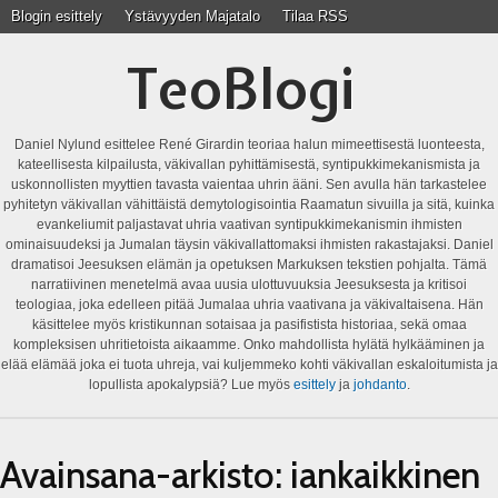
Blogin esittely
Ystävyyden Majatalo
Tilaa RSS
TeoBlogi
Daniel Nylund esittelee René Girardin teoriaa halun mimeettisestä luonteesta,
kateellisesta kilpailusta, väkivallan pyhittämisestä, syntipukkimekanismista ja
uskonnollisten myyttien tavasta vaientaa uhrin ääni. Sen avulla hän tarkastelee
pyhitetyn väkivallan vähittäistä demytologisointia Raamatun sivuilla ja sitä, kuinka
evankeliumit paljastavat uhria vaativan syntipukkimekanismin ihmisten
ominaisuudeksi ja Jumalan täysin väkivallattomaksi ihmisten rakastajaksi. Daniel
dramatisoi Jeesuksen elämän ja opetuksen Markuksen tekstien pohjalta. Tämä
narratiivinen menetelmä avaa uusia ulottuvuuksia Jeesuksesta ja kritisoi
teologiaa, joka edelleen pitää Jumalaa uhria vaativana ja väkivaltaisena. Hän
käsittelee myös kristikunnan sotaisaa ja pasifistista historiaa, sekä omaa
kompleksisen uhritietoista aikaamme. Onko mahdollista hylätä hylkääminen ja
elää elämää joka ei tuota uhreja, vai kuljemmeko kohti väkivallan eskaloitumista ja
lopullista apokalypsiä? Lue myös
esittely
ja
johdanto
.
Avainsana-arkisto:
iankaikkinen