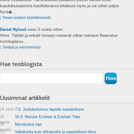
kopulukiusaamista käsittelevässä lehdessä myös ja sai silloin paljon
hyvä�...
⌊
Toisen posken kääntämisestä
Daniel Nylund
sanoi
3 vuotta sitten:
Hmm. Tähdet ja enkelit tosiaam menevät vähän sekaisin Raamatun
mytologiassa....
⌊
Tietäjiä ja vainoharhoja
Hae teoblogista
Uusimmat artikkelit
19. joulu
7.0. Joulukertomus lapsille sanoitettuna
15.
16.9. Meister Eckhart & Eckhart Tolle
heinä
16.
Myrskyävä raja
maalis
12.
Valtakunta kuin rikkaruoho ja saastuttava hiiva