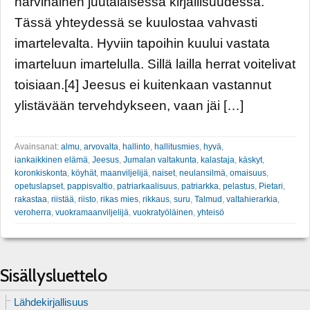
harvinainen juutalaisessa kirjallisuudessa.
Tässä yhteydessä se kuulostaa vahvasti
imartelevalta. Hyviin tapoihin kuului vastata
imarteluun imartelulla. Sillä lailla herrat voitelivat
toisiaan.[4] Jeesus ei kuitenkaan vastannut
ylistävään tervehdykseen, vaan jäi […]
Avainsanat:
almu
,
arvovalta
,
hallinto
,
hallitusmies
,
hyvä
,
iankaikkinen elämä
,
Jeesus
,
Jumalan valtakunta
,
kalastaja
,
käskyt
,
koronkiskonta
,
köyhät
,
maanviljelijä
,
naiset
,
neulansilmä
,
omaisuus
,
opetuslapset
,
pappisvaltio
,
patriarkaalisuus
,
patriarkka
,
pelastus
,
Pietari
,
rakastaa
,
riistää
,
riisto
,
rikas mies
,
rikkaus
,
suru
,
Talmud
,
valtahierarkia
,
veroherra
,
vuokramaanviljelijä
,
vuokratyöläinen
,
yhteisö
Sisällysluettelo
Lähdekirjallisuus