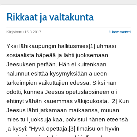
Rikkaat ja valtakunta
Kirjoitettu
15.3.2017
1 kommentti
Yksi lähikaupungin hallitusmies[1] uhmasi
sosiaalista häpeää ja lähti juoksemaan
Jeesuksen perään. Hän ei kuitenkaan
halunnut esittää kysymyksiään alueen
tärkeimpien vaikuttajien edessä. Siksi hän
odotti, kunnes Jeesus opetuslapsineen oli
ehtinyt vähän kauemmas väkijoukosta. [2] Kun
Jeesus lähti jatkamaan matkaansa, muuan
mies tuli juoksujalkaa, polvistui hänen eteensä
ja kysyi: ”Hyvä opettaja,[3] Ilmaisu on hyvin