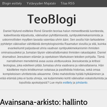
Blogin esittely
Ystävyyden Majatalo
Tilaa RSS
TeoBlogi
Daniel Nylund esittelee René Girardin teoriaa halun mimeettisestä luonteesta,
kateellisesta kilpailusta, väkivallan pyhittämisestä, syntipukkimekanismista ja
uskonnollisten myyttien tavasta vaientaa uhrin ääni. Sen avulla hän tarkastelee
pyhitetyn väkivallan vähittäistä demytologisointia Raamatun sivuilla ja sitä, kuinka
evankeliumit paljastavat uhria vaativan syntipukkimekanismin ihmisten
ominaisuudeksi ja Jumalan täysin väkivallattomaksi ihmisten rakastajaksi. Daniel
dramatisoi Jeesuksen elämän ja opetuksen Markuksen tekstien pohjalta. Tämä
narratiivinen menetelmä avaa uusia ulottuvuuksia Jeesuksesta ja kritisoi
teologiaa, joka edelleen pitää Jumalaa uhria vaativana ja väkivaltaisena. Hän
käsittelee myös kristikunnan sotaisaa ja pasifistista historiaa, sekä omaa
kompleksisen uhritietoista aikaamme. Onko mahdollista hylätä hylkääminen ja
elää elämää joka ei tuota uhreja, vai kuljemmeko kohti väkivallan eskaloitumista ja
lopullista apokalypsiä? Lue myös
esittely
ja
johdanto
.
Avainsana-arkisto:
hallinto