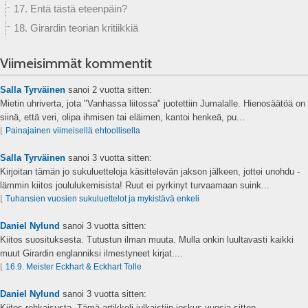
17. Entä tästä eteenpäin?
18. Girardin teorian kritiikkiä
Viimeisimmät kommentit
Salla Tyrväinen
sanoi
2 vuotta sitten:
Mietin uhriverta, jota "Vanhassa liitossa" juotettiin Jumalalle. Hienosäätöä on
siinä, että veri, olipa ihmisen tai eläimen, kantoi henkeä, pu...
⌊
Painajainen viimeisellä ehtoollisella
Salla Tyrväinen
sanoi
3 vuotta sitten:
Kirjoitan tämän jo sukuluetteloja käsittelevän jakson jälkeen, jottei unohdu -
lämmin kiitos joululukemisista! Ruut ei pyrkinyt turvaamaan suink...
⌊
Tuhansien vuosien sukuluettelot ja mykistävä enkeli
Daniel Nylund
sanoi
3 vuotta sitten:
Kiitos suosituksesta. Tutustun ilman muuta. Mulla onkin luultavasti kaikki
muut Girardin englanniksi ilmestyneet kirjat....
⌊
16.9. Meister Eckhart & Eckhart Tolle
Daniel Nylund
sanoi
3 vuotta sitten:
Kiitos rohkaisusta. Tämä artikkeli julkaistiin joskus vuosia sitten