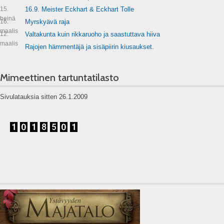
15.
16.9. Meister Eckhart & Eckhart Tolle
heinä
16.
Myrskyävä raja
maalis
12.
Valtakunta kuin rikkaruoho ja saastuttava hiiva
maalis
Rajojen hämmentäjä ja sisäpiirin kiusaukset.
Mimeettinen tartuntatilasto
Sivulatauksia sitten 26.1.2009