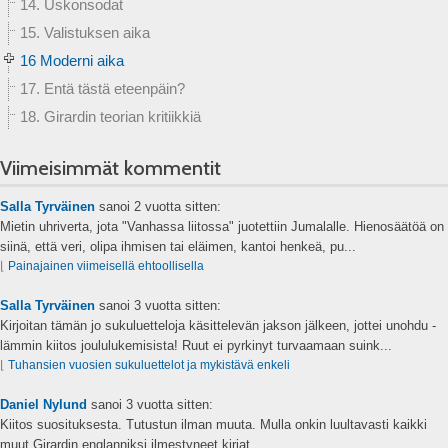
14. Uskonsodat
15. Valistuksen aika
16 Moderni aika
17. Entä tästä eteenpäin?
18. Girardin teorian kritiikkiä
Viimeisimmät kommentit
Salla Tyrväinen
sanoi
2 vuotta sitten:
Mietin uhriverta, jota "Vanhassa liitossa" juotettiin Jumalalle. Hienosäätöä on
siinä, että veri, olipa ihmisen tai eläimen, kantoi henkeä, pu...
⌊
Painajainen viimeisellä ehtoollisella
Salla Tyrväinen
sanoi
3 vuotta sitten:
Kirjoitan tämän jo sukuluetteloja käsittelevän jakson jälkeen, jottei unohdu -
lämmin kiitos joululukemisista! Ruut ei pyrkinyt turvaamaan suink...
⌊
Tuhansien vuosien sukuluettelot ja mykistävä enkeli
Daniel Nylund
sanoi
3 vuotta sitten:
Kiitos suosituksesta. Tutustun ilman muuta. Mulla onkin luultavasti kaikki
muut Girardin englanniksi ilmestyneet kirjat....