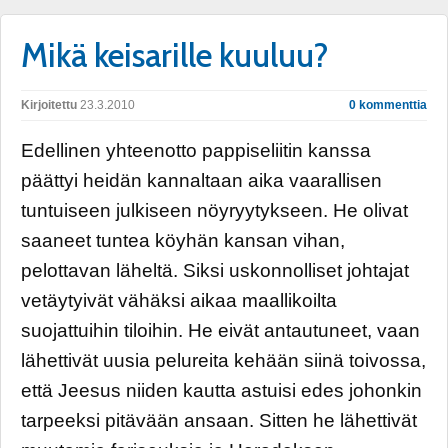
Mikä keisarille kuuluu?
Kirjoitettu
23.3.2010
0 kommenttia
Edellinen yhteenotto pappiseliitin kanssa
päättyi heidän kannaltaan aika vaarallisen
tuntuiseen julkiseen nöyryytykseen. He olivat
saaneet tuntea köyhän kansan vihan,
pelottavan läheltä. Siksi uskonnolliset johtajat
vetäytyivät vähäksi aikaa maallikoilta
suojattuihin tiloihin. He eivät antautuneet, vaan
lähettivät uusia pelureita kehään siinä toivossa,
että Jeesus niiden kautta astuisi edes johonkin
tarpeeksi pitävään ansaan. Sitten he lähettivät