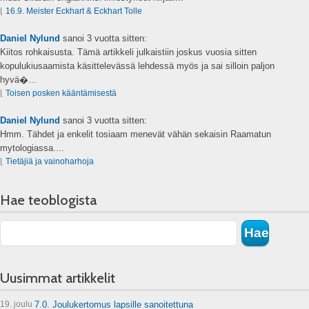
⌊
16.9. Meister Eckhart & Eckhart Tolle
Daniel Nylund
sanoi
3 vuotta sitten:
Kiitos rohkaisusta. Tämä artikkeli julkaistiin joskus vuosia sitten
kopulukiusaamista käsittelevässä lehdessä myös ja sai silloin paljon
hyvä�...
⌊
Toisen posken kääntämisestä
Daniel Nylund
sanoi
3 vuotta sitten:
Hmm. Tähdet ja enkelit tosiaam menevät vähän sekaisin Raamatun
mytologiassa....
⌊
Tietäjiä ja vainoharhoja
Hae teoblogista
Uusimmat artikkelit
19. joulu
7.0. Joulukertomus lapsille sanoitettuna