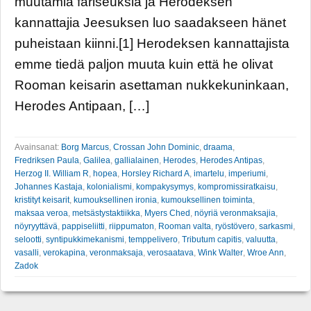
muutamia fariseuksia ja Herodeksen
kannattajia Jeesuksen luo saadakseen hänet
puheistaan kiinni.[1] Herodeksen kannattajista
emme tiedä paljon muuta kuin että he olivat
Rooman keisarin asettaman nukkekuninkaan,
Herodes Antipaan, […]
Avainsanat:
Borg Marcus
,
Crossan John Dominic
,
draama
,
Fredriksen Paula
,
Galilea
,
gallialainen
,
Herodes
,
Herodes Antipas
,
Herzog II. William R
,
hopea
,
Horsley Richard A
,
imartelu
,
imperiumi
,
Johannes Kastaja
,
kolonialismi
,
kompakysymys
,
kompromissiratkaisu
,
kristityt keisarit
,
kumouksellinen ironia
,
kumouksellinen toiminta
,
maksaa veroa
,
metsästystaktiikka
,
Myers Ched
,
nöyriä veronmaksajia
,
nöyryyttävä
,
pappiseliitti
,
riippumaton
,
Rooman valta
,
ryöstövero
,
sarkasmi
,
selootti
,
syntipukkimekanismi
,
temppelivero
,
Tributum capitis
,
valuutta
,
vasalli
,
verokapina
,
veronmaksaja
,
verosaatava
,
Wink Walter
,
Wroe Ann
,
Zadok