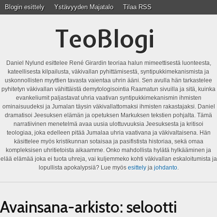
Blogin esittely
Ystävyyden Majatalo
Tilaa RSS
TeoBlogi
Daniel Nylund esittelee René Girardin teoriaa halun mimeettisestä luonteesta,
kateellisesta kilpailusta, väkivallan pyhittämisestä, syntipukkimekanismista ja
uskonnollisten myyttien tavasta vaientaa uhrin ääni. Sen avulla hän tarkastelee
pyhitetyn väkivallan vähittäistä demytologisointia Raamatun sivuilla ja sitä, kuinka
evankeliumit paljastavat uhria vaativan syntipukkimekanismin ihmisten
ominaisuudeksi ja Jumalan täysin väkivallattomaksi ihmisten rakastajaksi. Daniel
dramatisoi Jeesuksen elämän ja opetuksen Markuksen tekstien pohjalta. Tämä
narratiivinen menetelmä avaa uusia ulottuvuuksia Jeesuksesta ja kritisoi
teologiaa, joka edelleen pitää Jumalaa uhria vaativana ja väkivaltaisena. Hän
käsittelee myös kristikunnan sotaisaa ja pasifistista historiaa, sekä omaa
kompleksisen uhritietoista aikaamme. Onko mahdollista hylätä hylkääminen ja
elää elämää joka ei tuota uhreja, vai kuljemmeko kohti väkivallan eskaloitumista ja
lopullista apokalypsiä? Lue myös
esittely
ja
johdanto
.
Avainsana-arkisto:
selootti