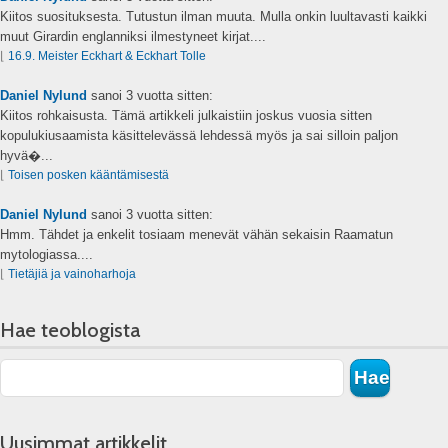
Kiitos suosituksesta. Tutustun ilman muuta. Mulla onkin luultavasti kaikki
muut Girardin englanniksi ilmestyneet kirjat....
⌊
16.9. Meister Eckhart & Eckhart Tolle
Daniel Nylund
sanoi
3 vuotta sitten:
Kiitos rohkaisusta. Tämä artikkeli julkaistiin joskus vuosia sitten
kopulukiusaamista käsittelevässä lehdessä myös ja sai silloin paljon
hyvä�...
⌊
Toisen posken kääntämisestä
Daniel Nylund
sanoi
3 vuotta sitten:
Hmm. Tähdet ja enkelit tosiaam menevät vähän sekaisin Raamatun
mytologiassa....
⌊
Tietäjiä ja vainoharhoja
Hae teoblogista
Uusimmat artikkelit