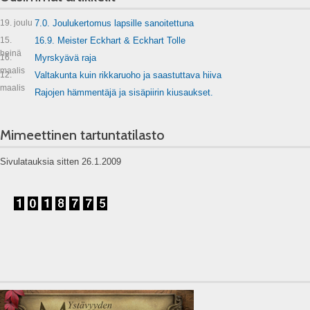
19. joulu
7.0. Joulukertomus lapsille sanoitettuna
15.
16.9. Meister Eckhart & Eckhart Tolle
heinä
16.
Myrskyävä raja
maalis
12.
Valtakunta kuin rikkaruoho ja saastuttava hiiva
maalis
Rajojen hämmentäjä ja sisäpiirin kiusaukset.
Mimeettinen tartuntatilasto
Sivulatauksia sitten 26.1.2009