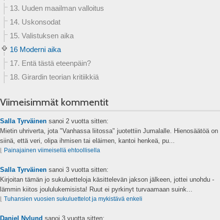
13. Uuden maailman valloitus
14. Uskonsodat
15. Valistuksen aika
16 Moderni aika
17. Entä tästä eteenpäin?
18. Girardin teorian kritiikkiä
Viimeisimmät kommentit
Salla Tyrväinen
sanoi
2 vuotta sitten:
Mietin uhriverta, jota "Vanhassa liitossa" juotettiin Jumalalle. Hienosäätöä on
siinä, että veri, olipa ihmisen tai eläimen, kantoi henkeä, pu...
⌊
Painajainen viimeisellä ehtoollisella
Salla Tyrväinen
sanoi
3 vuotta sitten:
Kirjoitan tämän jo sukuluetteloja käsittelevän jakson jälkeen, jottei unohdu -
lämmin kiitos joululukemisista! Ruut ei pyrkinyt turvaamaan suink...
⌊
Tuhansien vuosien sukuluettelot ja mykistävä enkeli
Daniel Nylund
sanoi
3 vuotta sitten: