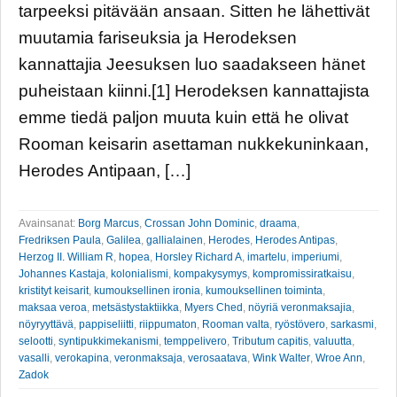
tarpeeksi pitävään ansaan. Sitten he lähettivät
muutamia fariseuksia ja Herodeksen
kannattajia Jeesuksen luo saadakseen hänet
puheistaan kiinni.[1] Herodeksen kannattajista
emme tiedä paljon muuta kuin että he olivat
Rooman keisarin asettaman nukkekuninkaan,
Herodes Antipaan, […]
Avainsanat:
Borg Marcus
,
Crossan John Dominic
,
draama
,
Fredriksen Paula
,
Galilea
,
gallialainen
,
Herodes
,
Herodes Antipas
,
Herzog II. William R
,
hopea
,
Horsley Richard A
,
imartelu
,
imperiumi
,
Johannes Kastaja
,
kolonialismi
,
kompakysymys
,
kompromissiratkaisu
,
kristityt keisarit
,
kumouksellinen ironia
,
kumouksellinen toiminta
,
maksaa veroa
,
metsästystaktiikka
,
Myers Ched
,
nöyriä veronmaksajia
,
nöyryyttävä
,
pappiseliitti
,
riippumaton
,
Rooman valta
,
ryöstövero
,
sarkasmi
,
selootti
,
syntipukkimekanismi
,
temppelivero
,
Tributum capitis
,
valuutta
,
vasalli
,
verokapina
,
veronmaksaja
,
verosaatava
,
Wink Walter
,
Wroe Ann
,
Zadok