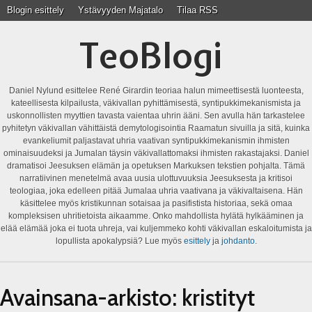
Blogin esittely
Ystävyyden Majatalo
Tilaa RSS
TeoBlogi
Daniel Nylund esittelee René Girardin teoriaa halun mimeettisestä luonteesta,
kateellisesta kilpailusta, väkivallan pyhittämisestä, syntipukkimekanismista ja
uskonnollisten myyttien tavasta vaientaa uhrin ääni. Sen avulla hän tarkastelee
pyhitetyn väkivallan vähittäistä demytologisointia Raamatun sivuilla ja sitä, kuinka
evankeliumit paljastavat uhria vaativan syntipukkimekanismin ihmisten
ominaisuudeksi ja Jumalan täysin väkivallattomaksi ihmisten rakastajaksi. Daniel
dramatisoi Jeesuksen elämän ja opetuksen Markuksen tekstien pohjalta. Tämä
narratiivinen menetelmä avaa uusia ulottuvuuksia Jeesuksesta ja kritisoi
teologiaa, joka edelleen pitää Jumalaa uhria vaativana ja väkivaltaisena. Hän
käsittelee myös kristikunnan sotaisaa ja pasifistista historiaa, sekä omaa
kompleksisen uhritietoista aikaamme. Onko mahdollista hylätä hylkääminen ja
elää elämää joka ei tuota uhreja, vai kuljemmeko kohti väkivallan eskaloitumista ja
lopullista apokalypsiä? Lue myös
esittely
ja
johdanto
.
Avainsana-arkisto:
kristityt