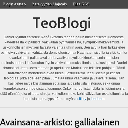
Blogin esittely
Ystävyyden Majatalo
Tilaa RSS
TeoBlogi
Daniel Nylund esittelee René Girardin teoriaa halun mimeettisestä luonteesta,
kateellisesta kilpailusta, väkivallan pyhittämisestä, syntipukkimekanismista ja
uskonnollisten myyttien tavasta vaientaa uhrin ääni. Sen avulla hän tarkastelee
pyhitetyn väkivallan vähittäistä demytologisointia Raamatun sivuilla ja sitä, kuinka
evankeliumit paljastavat uhria vaativan syntipukkimekanismin ihmisten
ominaisuudeksi ja Jumalan täysin väkivallattomaksi ihmisten rakastajaksi. Daniel
dramatisoi Jeesuksen elämän ja opetuksen Markuksen tekstien pohjalta. Tämä
narratiivinen menetelmä avaa uusia ulottuvuuksia Jeesuksesta ja kritisoi
teologiaa, joka edelleen pitää Jumalaa uhria vaativana ja väkivaltaisena. Hän
käsittelee myös kristikunnan sotaisaa ja pasifistista historiaa, sekä omaa
kompleksisen uhritietoista aikaamme. Onko mahdollista hylätä hylkääminen ja
elää elämää joka ei tuota uhreja, vai kuljemmeko kohti väkivallan eskaloitumista ja
lopullista apokalypsiä? Lue myös
esittely
ja
johdanto
.
Avainsana-arkisto:
gallialainen