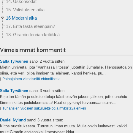
14. Uskonsodat
15. Valistuksen aika
16 Moderni aika
17. Entä tästä eteenpäin?
18. Girardin teorian kritiikkiä
Viimeisimmät kommentit
Salla Tyrväinen
sanoi
2 vuotta sitten:
Mietin uhriverta, jota "Vanhassa liitossa" juotettiin Jumalalle. Hienosäätöä on
siinä, että veri, olipa ihmisen tai eläimen, kantoi henkeä, pu...
⌊
Painajainen viimeisellä ehtoollisella
Salla Tyrväinen
sanoi
3 vuotta sitten:
Kirjoitan tämän jo sukuluetteloja käsittelevän jakson jälkeen, jottei unohdu -
lämmin kiitos joululukemisista! Ruut ei pyrkinyt turvaamaan suink...
⌊
Tuhansien vuosien sukuluettelot ja mykistävä enkeli
Daniel Nylund
sanoi
3 vuotta sitten:
Kiitos suosituksesta. Tutustun ilman muuta. Mulla onkin luultavasti kaikki
muut Girardin englanniksi ilmestyneet kirjat....