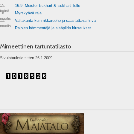
15.
16.9. Meister Eckhart & Eckhart Tolle
heinä
16.
Myrskyävä raja
maalis
12.
Valtakunta kuin rikkaruoho ja saastuttava hiiva
maalis
Rajojen hämmentäjä ja sisäpiirin kiusaukset.
Mimeettinen tartuntatilasto
Sivulatauksia sitten 26.1.2009