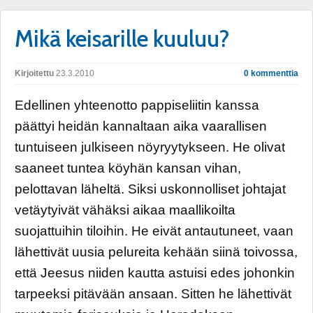
Mikä keisarille kuuluu?
Kirjoitettu
23.3.2010
0 kommenttia
Edellinen yhteenotto pappiseliitin kanssa
päättyi heidän kannaltaan aika vaarallisen
tuntuiseen julkiseen nöyryytykseen. He olivat
saaneet tuntea köyhän kansan vihan,
pelottavan läheltä. Siksi uskonnolliset johtajat
vetäytyivät vähäksi aikaa maallikoilta
suojattuihin tiloihin. He eivät antautuneet, vaan
lähettivät uusia pelureita kehään siinä toivossa,
että Jeesus niiden kautta astuisi edes johonkin
tarpeeksi pitävään ansaan. Sitten he lähettivät