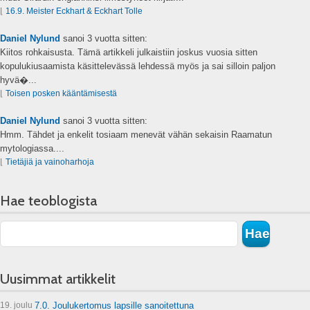
⌊
16.9. Meister Eckhart & Eckhart Tolle
Daniel Nylund
sanoi
3 vuotta sitten:
Kiitos rohkaisusta. Tämä artikkeli julkaistiin joskus vuosia sitten
kopulukiusaamista käsittelevässä lehdessä myös ja sai silloin paljon
hyvä�...
⌊
Toisen posken kääntämisestä
Daniel Nylund
sanoi
3 vuotta sitten:
Hmm. Tähdet ja enkelit tosiaam menevät vähän sekaisin Raamatun
mytologiassa....
⌊
Tietäjiä ja vainoharhoja
Hae teoblogista
Uusimmat artikkelit
19. joulu
7.0. Joulukertomus lapsille sanoitettuna