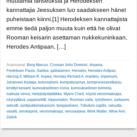
muutamia fariseuksia ja Herodeksen
kannattajia Jeesuksen luo saadakseen hänet
puheistaan kiinni.[1] Herodeksen kannattajista
emme tiedä paljon muuta kuin että he olivat
Rooman keisarin asettaman nukkekuninkaan,
Herodes Antipaan, […]
Avainsanat:
Borg Marcus
,
Crossan John Dominic
,
draama
,
Fredriksen Paula
,
Galilea
,
gallialainen
,
Herodes
,
Herodes Antipas
,
Herzog II. William R
,
hopea
,
Horsley Richard A
,
imartelu
,
imperiumi
,
Johannes Kastaja
,
kolonialismi
,
kompakysymys
,
kompromissiratkaisu
,
kristityt keisarit
,
kumouksellinen ironia
,
kumouksellinen toiminta
,
maksaa veroa
,
metsästystaktiikka
,
Myers Ched
,
nöyriä veronmaksajia
,
nöyryyttävä
,
pappiseliitti
,
riippumaton
,
Rooman valta
,
ryöstövero
,
sarkasmi
,
selootti
,
syntipukkimekanismi
,
temppelivero
,
Tributum capitis
,
valuutta
,
vasalli
,
verokapina
,
veronmaksaja
,
verosaatava
,
Wink Walter
,
Wroe Ann
,
Zadok