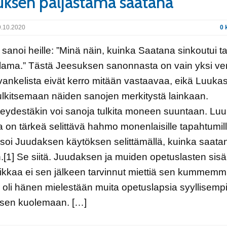
uksen paljastama saatana
.10.2020
0 
sanoi heille: ”Minä näin, kuinka Saatana sinkoutui t
lama.” Tästä Jeesuksen sanonnasta on vain yksi ver
ankelista eivät kerro mitään vastaavaa, eikä Luuka
ulkitsemaan näiden sanojen merkitystä lainkaan.
eydestäkin voi sanoja tulkita moneen suuntaan. Luu
 on tärkeä selittävä hahmo monenlaisille tapahtumil
oi Juudaksen käytöksen selittämällä, kuinka saata
[1] Se siitä. Juudaksen ja muiden opetuslasten sisä
kkaa ei sen jälkeen tarvinnut miettiä sen kummemm
oli hänen mielestään muita opetuslapsia syyllisemp
sen kuolemaan. […]