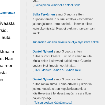
pu...
⌊
Painajainen viimeisellä ehtoollisella
kommenttia
Salla Tyrväinen
sanoi
3 vuotta sitten:
Kirjoitan tämän jo sukuluetteloja käsittelevän
aivaasta
jakson jälkeen, jottei unohdu - lämmin kiitos
joululukemisista! Ruut ei pyrkinyt turvaamaan
sio.
suink...
s auta
⌊
Tuhansien vuosien sukuluettelot ja mykistävä enkeli
kkaalle
Daniel Nylund
sanoi
3 vuotta sitten:
Kiitos suosituksesta. Tutustun ilman muuta.
le. Hän
Mulla onkin luultavasti kaikki muut Girardin
na meni
englanniksi ilmestyneet kirjat....
⌊
16.9. Meister Eckhart & Eckhart Tolle
istä
in.
Daniel Nylund
sanoi
3 vuotta sitten:
Kiitos rohkaisusta. Tämä artikkeli julkaistiin
i
joskus vuosia sitten kopulukiusaamista
käsittelevässä lehdessä myös ja sai silloin
paljon hyvä�...
⌊
Toisen posken kääntämisestä