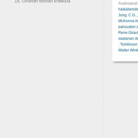
18. Girardin teorian kritiikkiä
Avainsanat
häikäilemät
Jung. C.G.
,
McKenna A
pahuuden a
Rene Girar
saatanan de
,
Tomlinson
Walter Win