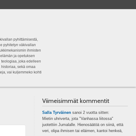
kivallan pyhittämisestä,
e pyhitetyn väkivallan
tipukkimekanismin ihmisten
n elämän ja opetuksen
 teologiaa, joka edelleen
a historiaa, sekä omaa
eja, vai kuljemmeko kohti
Viimeisimmät kommentit
Salla Tyrväinen
sanoi
2 vuotta sitten:
Mietin uhriverta, jota "Vanhassa liitossa"
juotettiin Jumalalle. Hienosäätöä on siinä, että
veri, olipa ihmisen tai eläimen, kantoi henkeä,