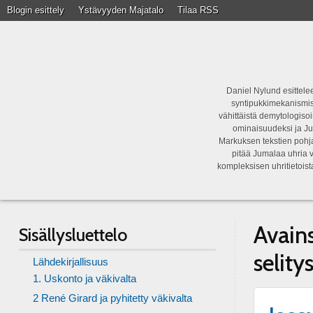
Blogin esittely
Ystävyyden Majatalo
Tilaa RSS
Daniel Nylund esittelee
syntipukkimekanismist
vähittäistä demytologisoi
ominaisuudeksi ja Ju
Markuksen tekstien pohja
pitää Jumalaa uhria v
kompleksisen uhritietois
Avain
Sisällysluettelo
selity
Lähdekirjallisuus
1. Uskonto ja väkivalta
2 René Girard ja pyhitetty väkivalta