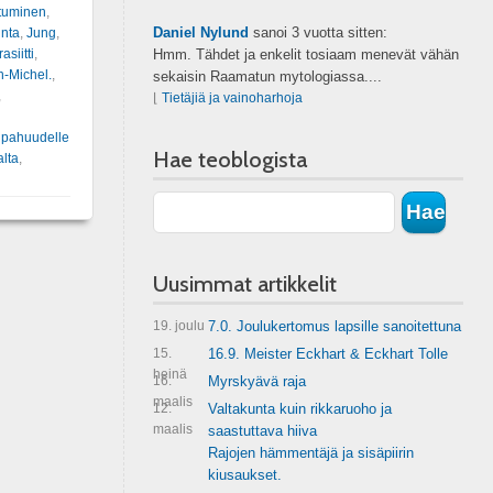
tuminen
,
Daniel Nylund
sanoi
3 vuotta sitten:
unta
,
Jung
,
siitti
,
Hmm. Tähdet ja enkelit tosiaam menevät vähän
-Michel.
,
sekaisin Raamatun mytologiassa....
,
⌊
Tietäjiä ja vainoharhoja
s pahuudelle
Hae teoblogista
alta
,
Uusimmat artikkelit
19. joulu
7.0. Joulukertomus lapsille sanoitettuna
15.
16.9. Meister Eckhart & Eckhart Tolle
heinä
16.
Myrskyävä raja
maalis
12.
Valtakunta kuin rikkaruoho ja
maalis
saastuttava hiiva
Rajojen hämmentäjä ja sisäpiirin
kiusaukset.