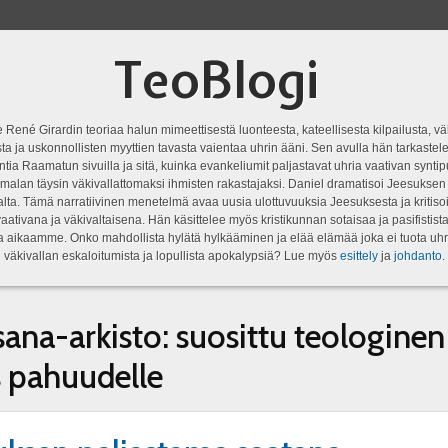
TeoBlogi
 René Girardin teoriaa halun mimeettisestä luonteesta, kateellisesta kilpailusta, vä
a ja uskonnollisten myyttien tavasta vaientaa uhrin ääni. Sen avulla hän tarkastele
ntia Raamatun sivuilla ja sitä, kuinka evankeliumit paljastavat uhria vaativan syn
malan täysin väkivallattomaksi ihmisten rakastajaksi. Daniel dramatisoi Jeesukse
lta. Tämä narratiivinen menetelmä avaa uusia ulottuvuuksia Jeesuksesta ja kritisoi
aativana ja väkivaltaisena. Hän käsittelee myös kristikunnan sotaisaa ja pasifistist
ta aikaamme. Onko mahdollista hylätä hylkääminen ja elää elämää joka ei tuota uhr
väkivallan eskaloitumista ja lopullista apokalypsiä? Lue myös
esittely
ja
johdanto
.
sana-arkisto:
suosittu teologinen
s pahuudelle