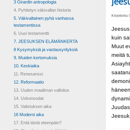
Jees
3 Girardin antropologia
4. Pyhitetyn väkivallan historia
Kirjoitettu
9
5. Väkivaltainen pyhä vanhassa
testamentissa
Jeesus 
6. Uusi testamentti
kuin sa
7. JEESUKSEN ELÄMÄNKERTA
Muut ev
8 Kysymyksiä ja vastausyrityksiä
meitä t
9. Muiden kertomuksia
Asiayht
10. Keskiaika
saatana
11. Renesanssi
demonis
12. Reformaatio
häneen.
13. Uuden maailman valloitus
dynamii
14. Uskonsodat
15. Valistuksen aika
Juudas 
16 Moderni aika
Jeesuk
17. Entä tästä eteenpäin?