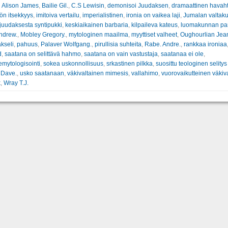
:
Alison James
,
Bailie Gil.
,
C.S Lewisin
,
demonisoi Juudaksen
,
dramaattinen havah
ön itsekkyys
,
imitoiva vertailu
,
imperialistinen
,
ironia on vaikea laji
,
Jumalan valtak
juudaksesta syntipukki
,
keskiaikainen barbaria
,
kilpaileva kateus
,
luomakunnan para
ndrew.
,
Mobley Gregory.
,
mytologinen maailma
,
myyttiset valheet
,
Oughourlian Jean
kseli
,
pahuus
,
Palaver Wolfgang.
,
pirullisia suhteita
,
Rabe. Andre.
,
rankkaa ironiaa
d
,
saatana on selittävä hahmo
,
saatana on vain vastustaja
,
saatanaa ei ole
,
mytologisointi
,
sokea uskonnollisuus
,
srkastinen pilkka
,
suosittu teologinen selity
 Dave.
,
usko saatanaan
,
väkivaltainen mimesis
,
vallahimo
,
vuorovaikutteinen väkiv
k
,
Wray T.J.