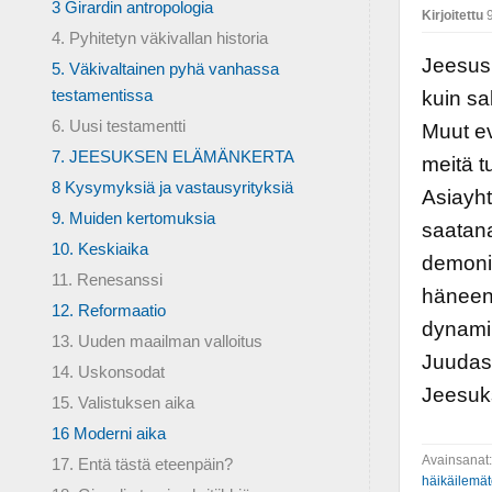
3 Girardin antropologia
Kirjoitettu
9
4. Pyhitetyn väkivallan historia
Jeesus 
5. Väkivaltainen pyhä vanhassa
testamentissa
kuin sa
6. Uusi testamentti
Muut ev
7. JEESUKSEN ELÄMÄNKERTA
meitä t
8 Kysymyksiä ja vastausyrityksiä
Asiayht
9. Muiden kertomuksia
saatana
10. Keskiaika
demonis
11. Renesanssi
häneen.
12. Reformaatio
dynamii
13. Uuden maailman valloitus
Juudas 
14. Uskonsodat
Jeesuk
15. Valistuksen aika
16 Moderni aika
Avainsanat
17. Entä tästä eteenpäin?
häikäilemät