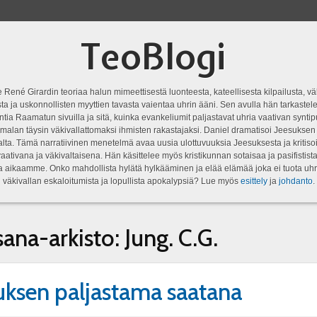
TeoBlogi
 René Girardin teoriaa halun mimeettisestä luonteesta, kateellisesta kilpailusta, vä
a ja uskonnollisten myyttien tavasta vaientaa uhrin ääni. Sen avulla hän tarkastele
ntia Raamatun sivuilla ja sitä, kuinka evankeliumit paljastavat uhria vaativan syn
malan täysin väkivallattomaksi ihmisten rakastajaksi. Daniel dramatisoi Jeesukse
lta. Tämä narratiivinen menetelmä avaa uusia ulottuvuuksia Jeesuksesta ja kritisoi
aativana ja väkivaltaisena. Hän käsittelee myös kristikunnan sotaisaa ja pasifistist
ta aikaamme. Onko mahdollista hylätä hylkääminen ja elää elämää joka ei tuota uhr
väkivallan eskaloitumista ja lopullista apokalypsiä? Lue myös
esittely
ja
johdanto
.
sana-arkisto:
Jung. C.G.
uksen paljastama saatana