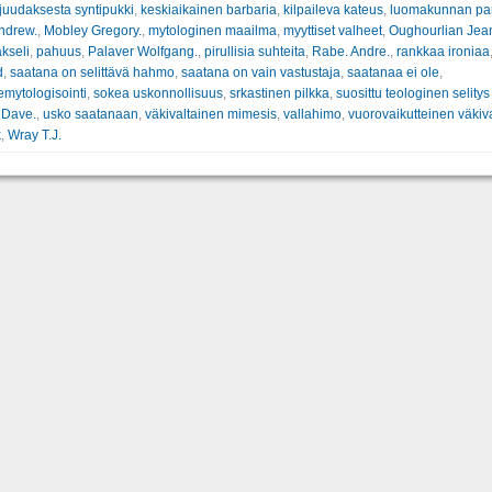
juudaksesta syntipukki
,
keskiaikainen barbaria
,
kilpaileva kateus
,
luomakunnan para
ndrew.
,
Mobley Gregory.
,
mytologinen maailma
,
myyttiset valheet
,
Oughourlian Jean
kseli
,
pahuus
,
Palaver Wolfgang.
,
pirullisia suhteita
,
Rabe. Andre.
,
rankkaa ironiaa
d
,
saatana on selittävä hahmo
,
saatana on vain vastustaja
,
saatanaa ei ole
,
mytologisointi
,
sokea uskonnollisuus
,
srkastinen pilkka
,
suosittu teologinen selity
 Dave.
,
usko saatanaan
,
väkivaltainen mimesis
,
vallahimo
,
vuorovaikutteinen väkiv
k
,
Wray T.J.