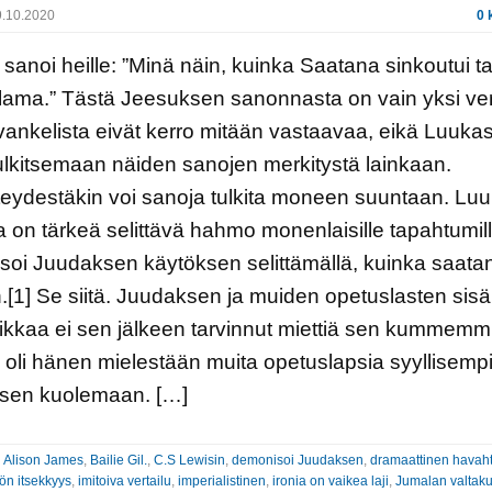
.10.2020
0 
sanoi heille: ”Minä näin, kuinka Saatana sinkoutui t
lama.” Tästä Jeesuksen sanonnasta on vain yksi ver
ankelista eivät kerro mitään vastaavaa, eikä Luuka
ulkitsemaan näiden sanojen merkitystä lainkaan.
eydestäkin voi sanoja tulkita moneen suuntaan. Luu
 on tärkeä selittävä hahmo monenlaisille tapahtumil
oi Juudaksen käytöksen selittämällä, kuinka saata
[1] Se siitä. Juudaksen ja muiden opetuslasten sisä
kkaa ei sen jälkeen tarvinnut miettiä sen kummemm
oli hänen mielestään muita opetuslapsia syyllisemp
sen kuolemaan. […]
:
Alison James
,
Bailie Gil.
,
C.S Lewisin
,
demonisoi Juudaksen
,
dramaattinen havah
ön itsekkyys
,
imitoiva vertailu
,
imperialistinen
,
ironia on vaikea laji
,
Jumalan valtak