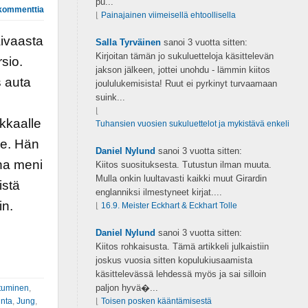
pu...
kommenttia
⌊
Painajainen viimeisellä ehtoollisella
aivaasta
Salla Tyrväinen
sanoi
3 vuotta sitten:
Kirjoitan tämän jo sukuluetteloja käsittelevän
sio.
jakson jälkeen, jottei unohdu - lämmin kiitos
s auta
joululukemisista! Ruut ei pyrkinyt turvaamaan
suink...
⌊
kkaalle
Tuhansien vuosien sukuluettelot ja mykistävä enkeli
le. Hän
Daniel Nylund
sanoi
3 vuotta sitten:
na meni
Kiitos suosituksesta. Tutustun ilman muuta.
Mulla onkin luultavasti kaikki muut Girardin
istä
englanniksi ilmestyneet kirjat....
in.
⌊
16.9. Meister Eckhart & Eckhart Tolle
i
Daniel Nylund
sanoi
3 vuotta sitten:
Kiitos rohkaisusta. Tämä artikkeli julkaistiin
joskus vuosia sitten kopulukiusaamista
käsittelevässä lehdessä myös ja sai silloin
paljon hyvä�...
tuminen
,
unta
,
Jung
,
⌊
Toisen posken kääntämisestä