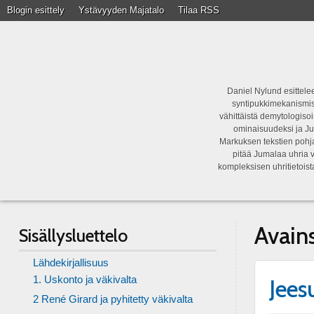
Blogin esittely
Ystävyyden Majatalo
Tilaa RSS
Daniel Nylund esittelee
syntipukkimekanismist
vähittäistä demytologisoi
ominaisuudeksi ja Ju
Markuksen tekstien pohja
pitää Jumalaa uhria v
kompleksisen uhritietois
Avain
Sisällysluettelo
Lähdekirjallisuus
1. Uskonto ja väkivalta
Jees
2 René Girard ja pyhitetty väkivalta