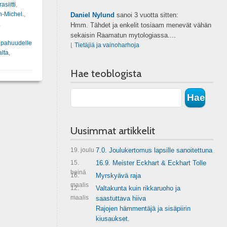
siitti
,
-Michel.
,
Daniel Nylund
sanoi
3 vuotta sitten:
,
Hmm. Tähdet ja enkelit tosiaam menevät vähän
sekaisin Raamatun mytologiassa....
s pahuudelle
⌊
Tietäjiä ja vainoharhoja
alta
,
Hae teoblogista
Uusimmat artikkelit
19. joulu
7.0. Joulukertomus lapsille sanoitettuna
15.
16.9. Meister Eckhart & Eckhart Tolle
heinä
16.
Myrskyävä raja
maalis
12.
Valtakunta kuin rikkaruoho ja
maalis
saastuttava hiiva
Rajojen hämmentäjä ja sisäpiirin
kiusaukset.