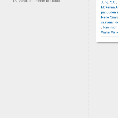
18. Girardin teorian kritiikkiä
Jung. C.G.
,
McKenna A
pahuuden a
Rene Girar
saatanan de
,
Tomlinson
Walter Win