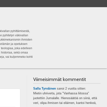
kivallan pyhittämisestä,
e pyhitetyn väkivallan
tipukkimekanismin ihmisten
n elämän ja opetuksen
 teologiaa, joka edelleen
a historiaa, sekä omaa
eja, vai kuljemmeko kohti
Viimeisimmät kommentit
Salla Tyrväinen
sanoi
2 vuotta sitten:
Mietin uhriverta, jota "Vanhassa liitossa"
juotettiin Jumalalle. Hienosäätöä on siinä, että
veri, olipa ihmisen tai eläimen, kantoi henkeä,