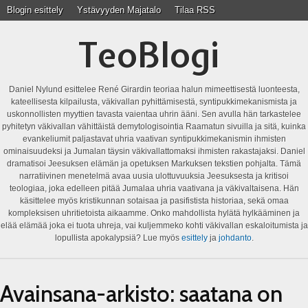
Blogin esittely
Ystävyyden Majatalo
Tilaa RSS
TeoBlogi
Daniel Nylund esittelee René Girardin teoriaa halun mimeettisestä luonteesta,
kateellisesta kilpailusta, väkivallan pyhittämisestä, syntipukkimekanismista ja
uskonnollisten myyttien tavasta vaientaa uhrin ääni. Sen avulla hän tarkastelee
pyhitetyn väkivallan vähittäistä demytologisointia Raamatun sivuilla ja sitä, kuinka
evankeliumit paljastavat uhria vaativan syntipukkimekanismin ihmisten
ominaisuudeksi ja Jumalan täysin väkivallattomaksi ihmisten rakastajaksi. Daniel
dramatisoi Jeesuksen elämän ja opetuksen Markuksen tekstien pohjalta. Tämä
narratiivinen menetelmä avaa uusia ulottuvuuksia Jeesuksesta ja kritisoi
teologiaa, joka edelleen pitää Jumalaa uhria vaativana ja väkivaltaisena. Hän
käsittelee myös kristikunnan sotaisaa ja pasifistista historiaa, sekä omaa
kompleksisen uhritietoista aikaamme. Onko mahdollista hylätä hylkääminen ja
elää elämää joka ei tuota uhreja, vai kuljemmeko kohti väkivallan eskaloitumista ja
lopullista apokalypsiä? Lue myös
esittely
ja
johdanto
.
Avainsana-arkisto:
saatana on