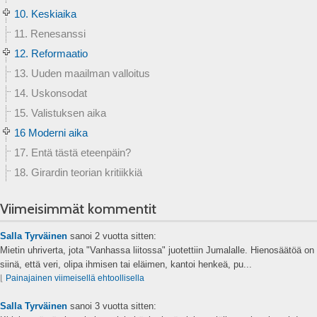
10. Keskiaika
11. Renesanssi
12. Reformaatio
13. Uuden maailman valloitus
14. Uskonsodat
15. Valistuksen aika
16 Moderni aika
17. Entä tästä eteenpäin?
18. Girardin teorian kritiikkiä
Viimeisimmät kommentit
Salla Tyrväinen
sanoi
2 vuotta sitten:
Mietin uhriverta, jota "Vanhassa liitossa" juotettiin Jumalalle. Hienosäätöä on
siinä, että veri, olipa ihmisen tai eläimen, kantoi henkeä, pu...
⌊
Painajainen viimeisellä ehtoollisella
Salla Tyrväinen
sanoi
3 vuotta sitten: