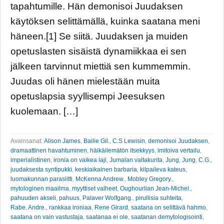
tapahtumille. Hän demonisoi Juudaksen
käytöksen selittämällä, kuinka saatana meni
häneen.[1] Se siitä. Juudaksen ja muiden
opetuslasten sisäistä dynamiikkaa ei sen
jälkeen tarvinnut miettiä sen kummemmin.
Juudas oli hänen mielestään muita
opetuslapsia syyllisempi Jeesuksen
kuolemaan. […]
Avainsanat:
Alison James
,
Bailie Gil.
,
C.S Lewisin
,
demonisoi Juudaksen
,
dramaattinen havahtuminen
,
häikäilemätön itsekkyys
,
imitoiva vertailu
,
imperialistinen
,
ironia on vaikea laji
,
Jumalan valtakunta
,
Jung
,
Jung. C.G.
,
juudaksesta syntipukki
,
keskiaikainen barbaria
,
kilpaileva kateus
,
luomakunnan parasiitti
,
McKenna Andrew.
,
Mobley Gregory.
,
mytologinen maailma
,
myyttiset valheet
,
Oughourlian Jean-Michel.
,
pahuuden akseli
,
pahuus
,
Palaver Wolfgang.
,
pirullisia suhteita
,
Rabe. Andre.
,
rankkaa ironiaa
,
Rene Girard
,
saatana on selittävä hahmo
,
saatana on vain vastustaja
,
saatanaa ei ole
,
saatanan demytologisointi
,