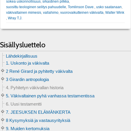
sokea uskonnollisuus
,
srkastinen pilkka
,
suosittu teologinen selitys pahuudelle
,
Tomlinson Dave.
,
usko saatanaan
,
väkivaltainen mimesis
,
vallahimo
,
vuorovaikutteinen väkivalta
,
Walter Wink
,
Wray T.J.
Sisällysluettelo
Lähdekirjallisuus
1. Uskonto ja väkivalta
2 René Girard ja pyhitetty väkivalta
3 Girardin antropologia
4. Pyhitetyn väkivallan historia
5. Väkivaltainen pyhä vanhassa testamentissa
6. Uusi testamentti
7. JEESUKSEN ELÄMÄNKERTA
8 Kysymyksiä ja vastausyrityksiä
9. Muiden kertomuksia