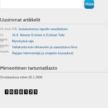
Uusimmat artikkelit
19. joulu
7.0. Joulukertomus lapsille sanoitettuna
15.
16.9. Meister Eckhart & Eckhart Tolle
heinä
16.
Myrskyävä raja
maalis
12.
Valtakunta kuin rikkaruoho ja saastuttava hiiva
maalis
Rajojen hämmentäjä ja sisäpiirin kiusaukset.
Mimeettinen tartuntatilasto
Sivulatauksia sitten 26.1.2009