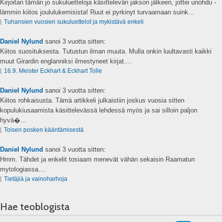
Kirjoitan tämän jo sukuluetteloja käsittelevän jakson jälkeen, jottei unohdu -
lämmin kiitos joululukemisista! Ruut ei pyrkinyt turvaamaan suink...
⌊
Tuhansien vuosien sukuluettelot ja mykistävä enkeli
Daniel Nylund
sanoi
3 vuotta sitten:
Kiitos suosituksesta. Tutustun ilman muuta. Mulla onkin luultavasti kaikki
muut Girardin englanniksi ilmestyneet kirjat....
⌊
16.9. Meister Eckhart & Eckhart Tolle
Daniel Nylund
sanoi
3 vuotta sitten:
Kiitos rohkaisusta. Tämä artikkeli julkaistiin joskus vuosia sitten
kopulukiusaamista käsittelevässä lehdessä myös ja sai silloin paljon
hyvä�...
⌊
Toisen posken kääntämisestä
Daniel Nylund
sanoi
3 vuotta sitten:
Hmm. Tähdet ja enkelit tosiaam menevät vähän sekaisin Raamatun
mytologiassa....
⌊
Tietäjiä ja vainoharhoja
Hae teoblogista