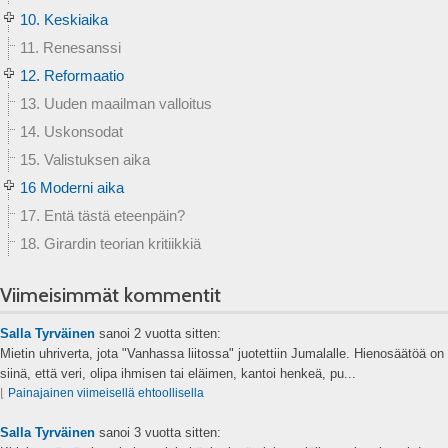
10. Keskiaika
11. Renesanssi
12. Reformaatio
13. Uuden maailman valloitus
14. Uskonsodat
15. Valistuksen aika
16 Moderni aika
17. Entä tästä eteenpäin?
18. Girardin teorian kritiikkiä
Viimeisimmät kommentit
Salla Tyrväinen
sanoi
2 vuotta sitten:
Mietin uhriverta, jota "Vanhassa liitossa" juotettiin Jumalalle. Hienosäätöä on
siinä, että veri, olipa ihmisen tai eläimen, kantoi henkeä, pu...
⌊
Painajainen viimeisellä ehtoollisella
Salla Tyrväinen
sanoi
3 vuotta sitten: