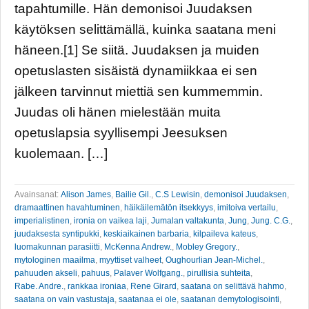
tapahtumille. Hän demonisoi Juudaksen
käytöksen selittämällä, kuinka saatana meni
häneen.[1] Se siitä. Juudaksen ja muiden
opetuslasten sisäistä dynamiikkaa ei sen
jälkeen tarvinnut miettiä sen kummemmin.
Juudas oli hänen mielestään muita
opetuslapsia syyllisempi Jeesuksen
kuolemaan. […]
Avainsanat:
Alison James
,
Bailie Gil.
,
C.S Lewisin
,
demonisoi Juudaksen
,
dramaattinen havahtuminen
,
häikäilemätön itsekkyys
,
imitoiva vertailu
,
imperialistinen
,
ironia on vaikea laji
,
Jumalan valtakunta
,
Jung
,
Jung. C.G.
,
juudaksesta syntipukki
,
keskiaikainen barbaria
,
kilpaileva kateus
,
luomakunnan parasiitti
,
McKenna Andrew.
,
Mobley Gregory.
,
mytologinen maailma
,
myyttiset valheet
,
Oughourlian Jean-Michel.
,
pahuuden akseli
,
pahuus
,
Palaver Wolfgang.
,
pirullisia suhteita
,
Rabe. Andre.
,
rankkaa ironiaa
,
Rene Girard
,
saatana on selittävä hahmo
,
saatana on vain vastustaja
,
saatanaa ei ole
,
saatanan demytologisointi
,