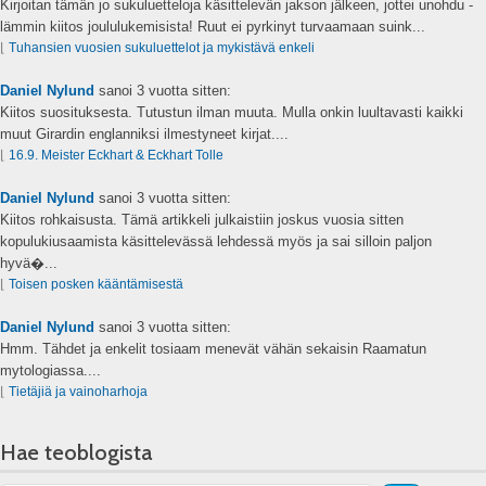
Kirjoitan tämän jo sukuluetteloja käsittelevän jakson jälkeen, jottei unohdu -
lämmin kiitos joululukemisista! Ruut ei pyrkinyt turvaamaan suink...
⌊
Tuhansien vuosien sukuluettelot ja mykistävä enkeli
Daniel Nylund
sanoi
3 vuotta sitten:
Kiitos suosituksesta. Tutustun ilman muuta. Mulla onkin luultavasti kaikki
muut Girardin englanniksi ilmestyneet kirjat....
⌊
16.9. Meister Eckhart & Eckhart Tolle
Daniel Nylund
sanoi
3 vuotta sitten:
Kiitos rohkaisusta. Tämä artikkeli julkaistiin joskus vuosia sitten
kopulukiusaamista käsittelevässä lehdessä myös ja sai silloin paljon
hyvä�...
⌊
Toisen posken kääntämisestä
Daniel Nylund
sanoi
3 vuotta sitten:
Hmm. Tähdet ja enkelit tosiaam menevät vähän sekaisin Raamatun
mytologiassa....
⌊
Tietäjiä ja vainoharhoja
Hae teoblogista