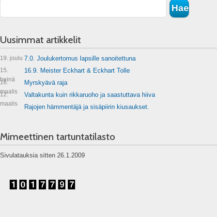
Uusimmat artikkelit
19. joulu
7.0. Joulukertomus lapsille sanoitettuna
15.
16.9. Meister Eckhart & Eckhart Tolle
heinä
16.
Myrskyävä raja
maalis
12.
Valtakunta kuin rikkaruoho ja saastuttava hiiva
maalis
Rajojen hämmentäjä ja sisäpiirin kiusaukset.
Mimeettinen tartuntatilasto
Sivulatauksia sitten 26.1.2009