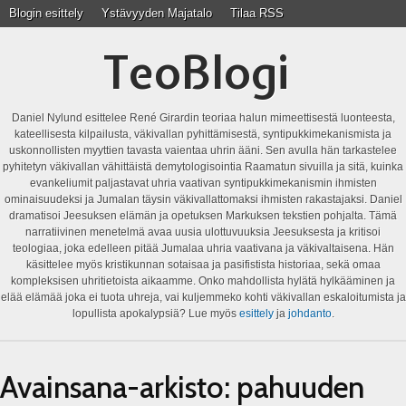
Blogin esittely
Ystävyyden Majatalo
Tilaa RSS
TeoBlogi
Daniel Nylund esittelee René Girardin teoriaa halun mimeettisestä luonteesta,
kateellisesta kilpailusta, väkivallan pyhittämisestä, syntipukkimekanismista ja
uskonnollisten myyttien tavasta vaientaa uhrin ääni. Sen avulla hän tarkastelee
pyhitetyn väkivallan vähittäistä demytologisointia Raamatun sivuilla ja sitä, kuinka
evankeliumit paljastavat uhria vaativan syntipukkimekanismin ihmisten
ominaisuudeksi ja Jumalan täysin väkivallattomaksi ihmisten rakastajaksi. Daniel
dramatisoi Jeesuksen elämän ja opetuksen Markuksen tekstien pohjalta. Tämä
narratiivinen menetelmä avaa uusia ulottuvuuksia Jeesuksesta ja kritisoi
teologiaa, joka edelleen pitää Jumalaa uhria vaativana ja väkivaltaisena. Hän
käsittelee myös kristikunnan sotaisaa ja pasifistista historiaa, sekä omaa
kompleksisen uhritietoista aikaamme. Onko mahdollista hylätä hylkääminen ja
elää elämää joka ei tuota uhreja, vai kuljemmeko kohti väkivallan eskaloitumista ja
lopullista apokalypsiä? Lue myös
esittely
ja
johdanto
.
Avainsana-arkisto:
pahuuden