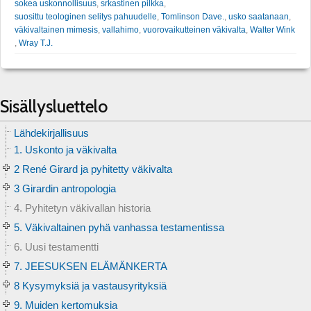
sokea uskonnollisuus
,
srkastinen pilkka
,
suosittu teologinen selitys pahuudelle
,
Tomlinson Dave.
,
usko saatanaan
,
väkivaltainen mimesis
,
vallahimo
,
vuorovaikutteinen väkivalta
,
Walter Wink
,
Wray T.J.
Sisällysluettelo
Lähdekirjallisuus
1. Uskonto ja väkivalta
2 René Girard ja pyhitetty väkivalta
3 Girardin antropologia
4. Pyhitetyn väkivallan historia
5. Väkivaltainen pyhä vanhassa testamentissa
6. Uusi testamentti
7. JEESUKSEN ELÄMÄNKERTA
8 Kysymyksiä ja vastausyrityksiä
9. Muiden kertomuksia