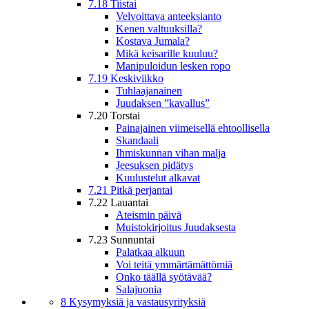
7.18 Tiistai
Velvoittava anteeksianto
Kenen valtuuksilla?
Kostava Jumala?
Mikä keisarille kuuluu?
Manipuloidun lesken ropo
7.19 Keskiviikko
Tuhlaajanainen
Juudaksen ”kavallus”
7.20 Torstai
Painajainen viimeisellä ehtoollisella
Skandaali
Ihmiskunnan vihan malja
Jeesuksen pidätys
Kuulustelut alkavat
7.21 Pitkä perjantai
7.22 Lauantai
Ateismin päivä
Muistokirjoitus Juudaksesta
7.23 Sunnuntai
Palatkaa alkuun
Voi teitä ymmärtämättömiä
Onko täällä syötävää?
Salajuonia
8 Kysymyksiä ja vastausyrityksiä