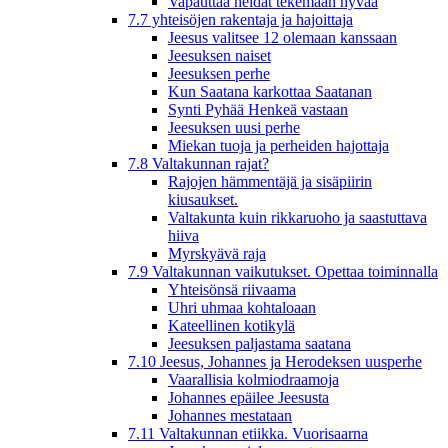
Vapauttaa heidät tekemään hyvää
7.7 yhteisöjen rakentaja ja hajoittaja
Jeesus valitsee 12 olemaan kanssaan
Jeesuksen naiset
Jeesuksen perhe
Kun Saatana karkottaa Saatanan
Synti Pyhää Henkeä vastaan
Jeesuksen uusi perhe
Miekan tuoja ja perheiden hajottaja
7.8 Valtakunnan rajat?
Rajojen hämmentäjä ja sisäpiirin
kiusaukset.
Valtakunta kuin rikkaruoho ja saastuttava
hiiva
Myrskyävä raja
7.9 Valtakunnan vaikutukset. Opettaa toiminnalla
Yhteisönsä riivaama
Uhri uhmaa kohtaloaan
Kateellinen kotikylä
Jeesuksen paljastama saatana
7.10 Jeesus, Johannes ja Herodeksen uusperhe
Vaarallisia kolmiodraamoja
Johannes epäilee Jeesusta
Johannes mestataan
7.11 Valtakunnan etiikka. Vuorisaarna