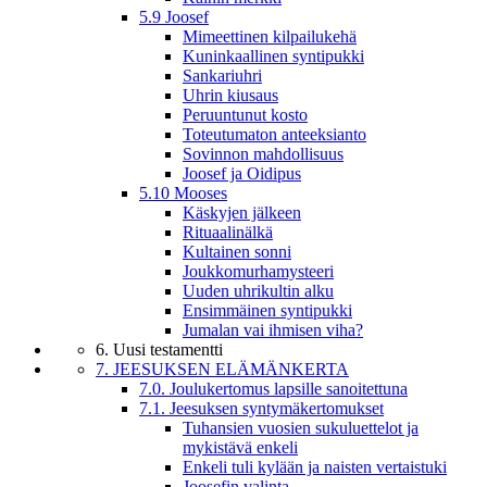
5.9 Joosef
Mimeettinen kilpailukehä
Kuninkaallinen syntipukki
Sankariuhri
Uhrin kiusaus
Peruuntunut kosto
Toteutumaton anteeksianto
Sovinnon mahdollisuus
Joosef ja Oidipus
5.10 Mooses
Käskyjen jälkeen
Rituaalinälkä
Kultainen sonni
Joukkomurhamysteeri
Uuden uhrikultin alku
Ensimmäinen syntipukki
Jumalan vai ihmisen viha?
6. Uusi testamentti
7. JEESUKSEN ELÄMÄNKERTA
7.0. Joulukertomus lapsille sanoitettuna
7.1. Jeesuksen syntymäkertomukset
Tuhansien vuosien sukuluettelot ja
mykistävä enkeli
Enkeli tuli kylään ja naisten vertaistuki
Joosefin valinta