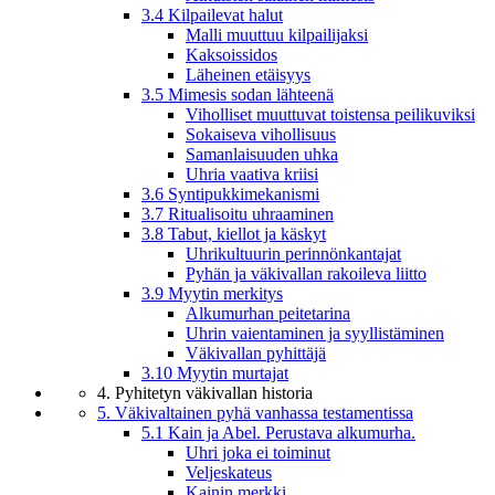
3.4 Kilpailevat halut
Malli muuttuu kilpailijaksi
Kaksoissidos
Läheinen etäisyys
3.5 Mimesis sodan lähteenä
Viholliset muuttuvat toistensa peilikuviksi
Sokaiseva vihollisuus
Samanlaisuuden uhka
Uhria vaativa kriisi
3.6 Syntipukkimekanismi
3.7 Ritualisoitu uhraaminen
3.8 Tabut, kiellot ja käskyt
Uhrikultuurin perinnönkantajat
Pyhän ja väkivallan rakoileva liitto
3.9 Myytin merkitys
Alkumurhan peitetarina
Uhrin vaientaminen ja syyllistäminen
Väkivallan pyhittäjä
3.10 Myytin murtajat
4. Pyhitetyn väkivallan historia
5. Väkivaltainen pyhä vanhassa testamentissa
5.1 Kain ja Abel. Perustava alkumurha.
Uhri joka ei toiminut
Veljeskateus
Kainin merkki