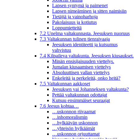
Lapsen syntymä ja paimenet
Lapsen nimeäminen ja sitten naimisiin
Tietäjiä ja vainoharhoja
Pakolaisuus ja kotiutus
Loppumietteitä
7.2 Unelma valtakunnasta. Jeesuksen nuoruus
7.3 Valtakunnan tulinen tienraivaaja
Jeesuksen identiteetti ja kutsumus
vahvistuu
7.4 Kilpaileva valtakunta. Jeesuksen kiusaukset.
Minän ensisijaisuuden viettelys.
Jumalan kiusaamisen viettelys
Absoluuttisen vallan viettelys
Enkeleitä ja perkeleitä, onko heitä?
7.5 Valtakunnan aakkoset
Jeesuksen vai Johanneksen valtakunta?
Pettää valtakunnan odottajat
Kutsuu ensimmäiset seuraajat
7.6 Jeesus kohtaa…
…uskonnon riivaamat
…inhomoralismin
…hylkäävän uskonnon
…yhteisön hylkäämät
…uskonnon orjuuttamat