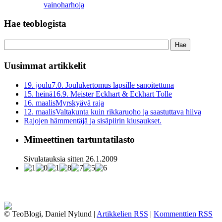
vainoharhoja
Hae teoblogista
Uusimmat artikkelit
19. joulu
7.0. Joulukertomus lapsille sanoitettuna
15. heinä
16.9. Meister Eckhart & Eckhart Tolle
16. maalis
Myrskyävä raja
12. maalis
Valtakunta kuin rikkaruoho ja saastuttava hiiva
Rajojen hämmentäjä ja sisäpiirin kiusaukset.
Mimeettinen tartuntatilasto
Sivulatauksia sitten 26.1.2009
© TeoBlogi, Daniel Nylund |
Artikkelien RSS
|
Kommenttien RSS