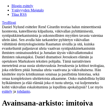
Blogin esittely
Ystävyyden Majatalo
Tilaa RSS
TeoBlogi
Daniel Nylund esittelee René Girardin teoriaa halun mimeettisestä
luonteesta, kateellisesta kilpailusta, väkivallan pyhittämisestä,
syntipukkimekanismista ja uskonnollisten myyttien tavasta vaientaa
uhrin ääni. Sen avulla hän tarkastelee pyhitetyn väkivallan
vähittäistä demytologisointia Raamatun sivuilla ja sitä, kuinka
evankeliumit paljastavat uhria vaativan syntipukkimekanismin
ihmisten ominaisuudeksi ja Jumalan täysin väkivallattomaksi
ihmisten rakastajaksi. Daniel dramatisoi Jeesuksen elämän ja
opetuksen Markuksen tekstien pohjalta. Tämä narratiivinen
menetelmä avaa uusia ulottuvuuksia Jeesuksesta ja kritisoi teologiaa,
joka edelleen pitää Jumalaa uhria vaativana ja väkivaltaisena. Hän
käsittelee myös kristikunnan sotaisaa ja pasifistista historiaa, sekä
omaa kompleksisen uhritietoista aikaamme. Onko mahdollista hylätä
hylkääminen ja elää elämää joka ei tuota uhreja, vai kuljemmeko
kohti väkivallan eskaloitumista ja lopullista apokalypsiä? Lue myös
esittely
ja
johdanto
.
Avainsana-arkisto:
imitoiva