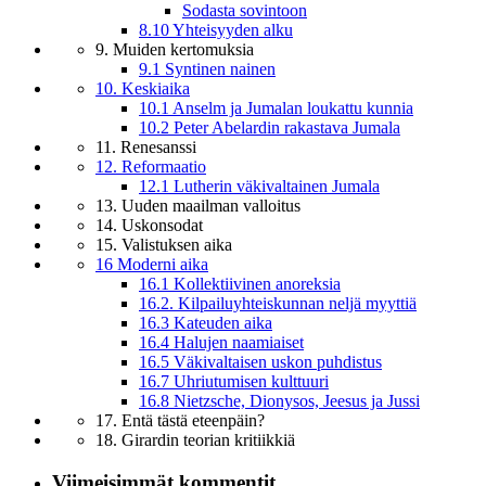
Sodasta sovintoon
8.10 Yhteisyyden alku
9. Muiden kertomuksia
9.1 Syntinen nainen
10. Keskiaika
10.1 Anselm ja Jumalan loukattu kunnia
10.2 Peter Abelardin rakastava Jumala
11. Renesanssi
12. Reformaatio
12.1 Lutherin väkivaltainen Jumala
13. Uuden maailman valloitus
14. Uskonsodat
15. Valistuksen aika
16 Moderni aika
16.1 Kollektiivinen anoreksia
16.2. Kilpailuyhteiskunnan neljä myyttiä
16.3 Kateuden aika
16.4 Halujen naamiaiset
16.5 Väkivaltaisen uskon puhdistus
16.7 Uhriutumisen kulttuuri
16.8 Nietzsche, Dionysos, Jeesus ja Jussi
17. Entä tästä eteenpäin?
18. Girardin teorian kritiikkiä
Viimeisimmät kommentit