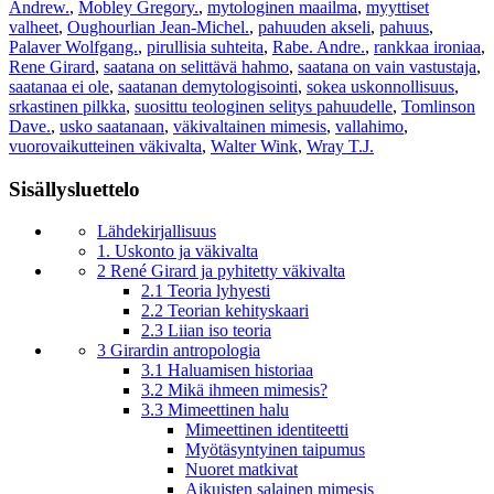
Andrew.
,
Mobley Gregory.
,
mytologinen maailma
,
myyttiset
valheet
,
Oughourlian Jean-Michel.
,
pahuuden akseli
,
pahuus
,
Palaver Wolfgang.
,
pirullisia suhteita
,
Rabe. Andre.
,
rankkaa ironiaa
,
Rene Girard
,
saatana on selittävä hahmo
,
saatana on vain vastustaja
,
saatanaa ei ole
,
saatanan demytologisointi
,
sokea uskonnollisuus
,
srkastinen pilkka
,
suosittu teologinen selitys pahuudelle
,
Tomlinson
Dave.
,
usko saatanaan
,
väkivaltainen mimesis
,
vallahimo
,
vuorovaikutteinen väkivalta
,
Walter Wink
,
Wray T.J.
Sisällysluettelo
Lähdekirjallisuus
1. Uskonto ja väkivalta
2 René Girard ja pyhitetty väkivalta
2.1 Teoria lyhyesti
2.2 Teorian kehityskaari
2.3 Liian iso teoria
3 Girardin antropologia
3.1 Haluamisen historiaa
3.2 Mikä ihmeen mimesis?
3.3 Mimeettinen halu
Mimeettinen identiteetti
Myötäsyntyinen taipumus
Nuoret matkivat
Aikuisten salainen mimesis