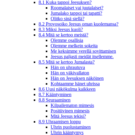
8.1 Kuka tappoi Jeesuksen?
Roomalaiset vai juutalaiset?
Jumalako tappoi tai tapatti?
Olitko sinä siellä?
8.2 Provosoiko Jeesus oman kuolemansa?
8.3 Miksi Jeesus kuoli?
8.4 Mitä se kertoo meistä?
Olemme osallisia
Olemme melkein sokeita
Me keksimme verellä sovittamisen
Jeesus paljasti meidät itsellemme.
8.5 Mitä se kertoo Jumalasta?
Hän on uhrautuva
Hän on väkivallaton
Hän on Jeesuksen näköinen
Kohtaamme hänet uhrissa
8.6 Uusi näkökulma kaikkeen
8.7 Kääntyminen
8.8 Seuraaminen
Kilpailematon mimesis
Positiivinen mimesis
Mitä Jeesus tekisi?
8.9 Uhraamisen loppu
Uhrin puolustaminen
Uhrin kääntymys