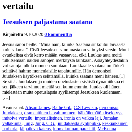
vertailu
Jeesuksen paljastama saatana
Kirjoitettu
9.10.2020
0 kommenttia
Jeesus sanoi heille: ”Minä näin, kuinka Saatana sinkoutui taivaasta
kuin salama.” Tästä Jeesuksen sanonnasta on vain yksi versio. Muut
evankelista eivät kerro mitään vastaavaa, eikä Luukas auta meitä
tulkitsemaan näiden sanojen merkitystä lainkaan. Asiayhteydestäkin
voi sanoja tulkita moneen suuntaan. Luukkaalle saatana on tärkeä
selittävä hahmo monenlaisille tapahtumille. Hän demonisoi
Juudaksen käytöksen selittämällä, kuinka saatana meni häneen.[1]
Se siitä. Juudaksen ja muiden opetuslasten sisäistä dynamiikkaa ei
sen jälkeen tarvinnut miettiä sen kummemmin. Juudas oli hänen
mielestään muita opetuslapsia syyllisempi Jeesuksen kuolemaan.
[…]
Avainsanat:
Alison James
,
Bailie Gil.
,
C.S Lewisin
,
demonisoi
Juudaksen
,
dramaattinen havahtuminen
,
häikäilemätön itsekkyys
,
imitoiva vertailu
,
imperialistinen
,
ironia on vaikea laji
,
Jumalan
valtakunta
,
Jung
,
Jung. C.G.
,
juudaksesta syntipukki
,
keskiaikainen
barbaria
,
kilpaileva kateus
,
luomakunnan parasiitti
,
McKenna