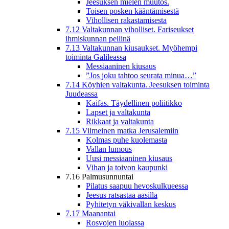
Jeesuksen mielen muutos.
Toisen posken kääntämisestä
Vihollisen rakastamisesta
7.12 Valtakunnan viholliset. Fariseukset
ihmiskunnan peilinä
7.13 Valtakunnan kiusaukset. Myöhempi
toiminta Galileassa
Messiaaninen kiusaus
”Jos joku tahtoo seurata minua…”
7.14 Köyhien valtakunta. Jeesuksen toiminta
Juudeassa
Kaifas. Täydellinen poliitikko
Lapset ja valtakunta
Rikkaat ja valtakunta
7.15 Viimeinen matka Jerusalemiin
Kolmas puhe kuolemasta
Vallan lumous
Uusi messiaaninen kiusaus
Vihan ja toivon kaupunki
7.16 Palmusunnuntai
Pilatus saapuu hevoskulkueessa
Jeesus ratsastaa aasilla
Pyhitetyn väkivallan keskus
7.17 Maanantai
Rosvojen luolassa