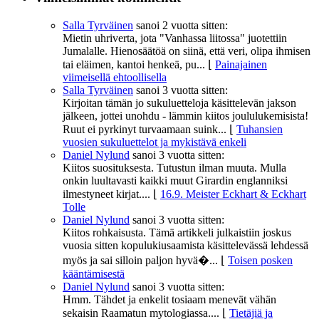
Salla Tyrväinen
sanoi
2 vuotta sitten:
Mietin uhriverta, jota "Vanhassa liitossa" juotettiin
Jumalalle. Hienosäätöä on siinä, että veri, olipa ihmisen
tai eläimen, kantoi henkeä, pu...
⌊
Painajainen
viimeisellä ehtoollisella
Salla Tyrväinen
sanoi
3 vuotta sitten:
Kirjoitan tämän jo sukuluetteloja käsittelevän jakson
jälkeen, jottei unohdu - lämmin kiitos joululukemisista!
Ruut ei pyrkinyt turvaamaan suink...
⌊
Tuhansien
vuosien sukuluettelot ja mykistävä enkeli
Daniel Nylund
sanoi
3 vuotta sitten:
Kiitos suosituksesta. Tutustun ilman muuta. Mulla
onkin luultavasti kaikki muut Girardin englanniksi
ilmestyneet kirjat....
⌊
16.9. Meister Eckhart & Eckhart
Tolle
Daniel Nylund
sanoi
3 vuotta sitten:
Kiitos rohkaisusta. Tämä artikkeli julkaistiin joskus
vuosia sitten kopulukiusaamista käsittelevässä lehdessä
myös ja sai silloin paljon hyvä�...
⌊
Toisen posken
kääntämisestä
Daniel Nylund
sanoi
3 vuotta sitten:
Hmm. Tähdet ja enkelit tosiaam menevät vähän
sekaisin Raamatun mytologiassa....
⌊
Tietäjiä ja