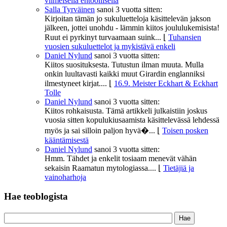
viimeisellä ehtoollisella
Salla Tyrväinen
sanoi
3 vuotta sitten:
Kirjoitan tämän jo sukuluetteloja käsittelevän jakson
jälkeen, jottei unohdu - lämmin kiitos joululukemisista!
Ruut ei pyrkinyt turvaamaan suink...
⌊
Tuhansien
vuosien sukuluettelot ja mykistävä enkeli
Daniel Nylund
sanoi
3 vuotta sitten:
Kiitos suosituksesta. Tutustun ilman muuta. Mulla
onkin luultavasti kaikki muut Girardin englanniksi
ilmestyneet kirjat....
⌊
16.9. Meister Eckhart & Eckhart
Tolle
Daniel Nylund
sanoi
3 vuotta sitten:
Kiitos rohkaisusta. Tämä artikkeli julkaistiin joskus
vuosia sitten kopulukiusaamista käsittelevässä lehdessä
myös ja sai silloin paljon hyvä�...
⌊
Toisen posken
kääntämisestä
Daniel Nylund
sanoi
3 vuotta sitten:
Hmm. Tähdet ja enkelit tosiaam menevät vähän
sekaisin Raamatun mytologiassa....
⌊
Tietäjiä ja
vainoharhoja
Hae teoblogista