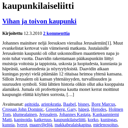
kaupunkilaiseliitti
Vihan ja toivon kaupunki
Kirjoitettu
12.3.2010
2 kommenttia
Johannes mainitsee neljä Jeesuksen vierailua Jerusalemiin[1]. Muut
evankelistat kertovat vain viimeisestä matkasta. Juutalaisille
Jerusalemin kaupunki oli ollut uskonnollisen maantieteen napa jo
noin tuhat vuotta. Daavidin rakentamaan pääkaupunkiin liittyi
muistoja voitoista ja tappioista, uskosta ja luopiudesta, kunniasta ja
häpeästä, sankaruudesta ja nöyryytyksistä. Daavidin aikaan
kuningas pystyi vielä pitämään 12 riitaisaa heimoa yhtenä kansana.
Silloin Jerusalem oli kansan yhtenäisyyden, turvallisuuden ja
suuruuden symboli. Siitä lähtien historia olikin ollut aika kuoppaista
alamäkeä. Jumala oli profeettojensa kautta monet kerrat moittinut
kaupungin eliittiä köyhien sorrosta, […]
Avainsanat:
agitoida
,
aristokratia
,
Baabel
,
bisnes
,
Borg Marcus
,
Crossan John Dominic
,
Greenberg. Gary
,
häpeä
,
Herodes
,
Holmen
Tom
,
idumealainen
,
Jerusalem
,
Johannes Kastaja
,
Kankaanniemi
Matti
,
kapinoida
,
katkeruus
,
kaupunkilaiseliitti
,
korko
,
kuningas
,
kunnia
,
lverot
,
maanviljelijä
,
makkabealaiskapina
,
mielenosoitus
,