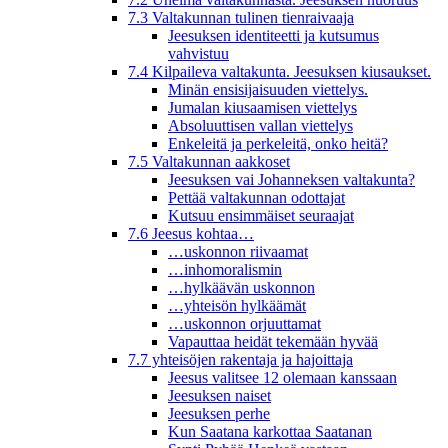
7.3 Valtakunnan tulinen tienraivaaja
Jeesuksen identiteetti ja kutsumus
vahvistuu
7.4 Kilpaileva valtakunta. Jeesuksen kiusaukset.
Minän ensisijaisuuden viettelys.
Jumalan kiusaamisen viettelys
Absoluuttisen vallan viettelys
Enkeleitä ja perkeleitä, onko heitä?
7.5 Valtakunnan aakkoset
Jeesuksen vai Johanneksen valtakunta?
Pettää valtakunnan odottajat
Kutsuu ensimmäiset seuraajat
7.6 Jeesus kohtaa…
…uskonnon riivaamat
…inhomoralismin
…hylkäävän uskonnon
…yhteisön hylkäämät
…uskonnon orjuuttamat
Vapauttaa heidät tekemään hyvää
7.7 yhteisöjen rakentaja ja hajoittaja
Jeesus valitsee 12 olemaan kanssaan
Jeesuksen naiset
Jeesuksen perhe
Kun Saatana karkottaa Saatanan