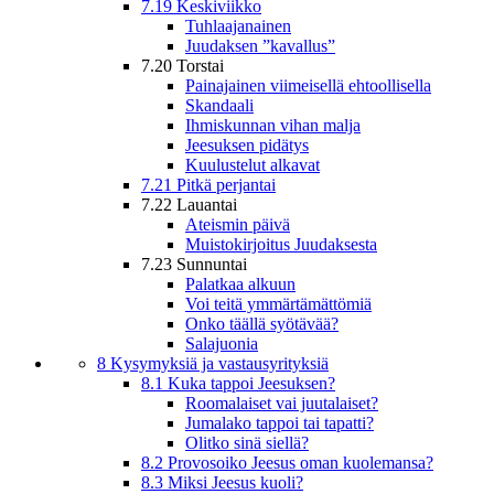
7.19 Keskiviikko
Tuhlaajanainen
Juudaksen ”kavallus”
7.20 Torstai
Painajainen viimeisellä ehtoollisella
Skandaali
Ihmiskunnan vihan malja
Jeesuksen pidätys
Kuulustelut alkavat
7.21 Pitkä perjantai
7.22 Lauantai
Ateismin päivä
Muistokirjoitus Juudaksesta
7.23 Sunnuntai
Palatkaa alkuun
Voi teitä ymmärtämättömiä
Onko täällä syötävää?
Salajuonia
8 Kysymyksiä ja vastausyrityksiä
8.1 Kuka tappoi Jeesuksen?
Roomalaiset vai juutalaiset?
Jumalako tappoi tai tapatti?
Olitko sinä siellä?
8.2 Provosoiko Jeesus oman kuolemansa?
8.3 Miksi Jeesus kuoli?