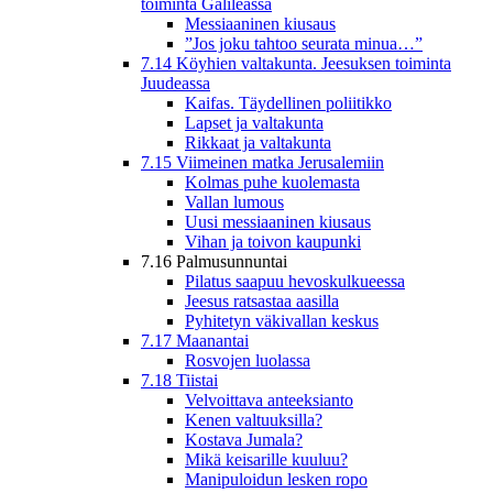
toiminta Galileassa
Messiaaninen kiusaus
”Jos joku tahtoo seurata minua…”
7.14 Köyhien valtakunta. Jeesuksen toiminta
Juudeassa
Kaifas. Täydellinen poliitikko
Lapset ja valtakunta
Rikkaat ja valtakunta
7.15 Viimeinen matka Jerusalemiin
Kolmas puhe kuolemasta
Vallan lumous
Uusi messiaaninen kiusaus
Vihan ja toivon kaupunki
7.16 Palmusunnuntai
Pilatus saapuu hevoskulkueessa
Jeesus ratsastaa aasilla
Pyhitetyn väkivallan keskus
7.17 Maanantai
Rosvojen luolassa
7.18 Tiistai
Velvoittava anteeksianto
Kenen valtuuksilla?
Kostava Jumala?
Mikä keisarille kuuluu?
Manipuloidun lesken ropo