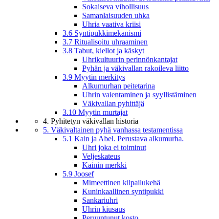
Sokaiseva vihollisuus
Samanlaisuuden uhka
Uhria vaativa kriisi
3.6 Syntipukkimekanismi
3.7 Ritualisoitu uhraaminen
3.8 Tabut, kiellot ja käskyt
Uhrikultuurin perinnönkantajat
Pyhän ja väkivallan rakoileva liitto
3.9 Myytin merkitys
Alkumurhan peitetarina
Uhrin vaientaminen ja syyllistäminen
Väkivallan pyhittäjä
3.10 Myytin murtajat
4. Pyhitetyn väkivallan historia
5. Väkivaltainen pyhä vanhassa testamentissa
5.1 Kain ja Abel. Perustava alkumurha.
Uhri joka ei toiminut
Veljeskateus
Kainin merkki
5.9 Joosef
Mimeettinen kilpailukehä
Kuninkaallinen syntipukki
Sankariuhri
Uhrin kiusaus
Peruuntunut kosto