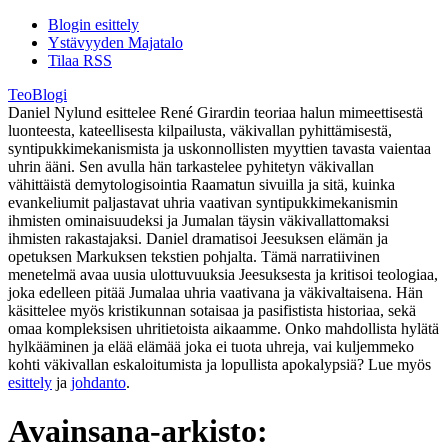
Blogin esittely
Ystävyyden Majatalo
Tilaa RSS
TeoBlogi
Daniel Nylund esittelee René Girardin teoriaa halun mimeettisestä
luonteesta, kateellisesta kilpailusta, väkivallan pyhittämisestä,
syntipukkimekanismista ja uskonnollisten myyttien tavasta vaientaa
uhrin ääni. Sen avulla hän tarkastelee pyhitetyn väkivallan
vähittäistä demytologisointia Raamatun sivuilla ja sitä, kuinka
evankeliumit paljastavat uhria vaativan syntipukkimekanismin
ihmisten ominaisuudeksi ja Jumalan täysin väkivallattomaksi
ihmisten rakastajaksi. Daniel dramatisoi Jeesuksen elämän ja
opetuksen Markuksen tekstien pohjalta. Tämä narratiivinen
menetelmä avaa uusia ulottuvuuksia Jeesuksesta ja kritisoi teologiaa,
joka edelleen pitää Jumalaa uhria vaativana ja väkivaltaisena. Hän
käsittelee myös kristikunnan sotaisaa ja pasifistista historiaa, sekä
omaa kompleksisen uhritietoista aikaamme. Onko mahdollista hylätä
hylkääminen ja elää elämää joka ei tuota uhreja, vai kuljemmeko
kohti väkivallan eskaloitumista ja lopullista apokalypsiä? Lue myös
esittely
ja
johdanto
.
Avainsana-arkisto: