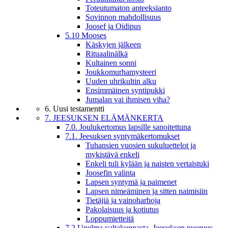
Toteutumaton anteeksianto
Sovinnon mahdollisuus
Joosef ja Oidipus
5.10 Mooses
Käskyjen jälkeen
Rituaalinälkä
Kultainen sonni
Joukkomurhamysteeri
Uuden uhrikultin alku
Ensimmäinen syntipukki
Jumalan vai ihmisen viha?
6. Uusi testamentti
7. JEESUKSEN ELÄMÄNKERTA
7.0. Joulukertomus lapsille sanoitettuna
7.1. Jeesuksen syntymäkertomukset
Tuhansien vuosien sukuluettelot ja
mykistävä enkeli
Enkeli tuli kylään ja naisten vertaistuki
Joosefin valinta
Lapsen syntymä ja paimenet
Lapsen nimeäminen ja sitten naimisiin
Tietäjiä ja vainoharhoja
Pakolaisuus ja kotiutus
Loppumietteitä
7.2 Unelma valtakunnasta. Jeesuksen nuoruus