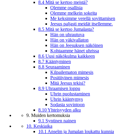
8.4 Mitä se kertoo meistä?
Olemme osallisia
Olemme melkein sokeita
Me keksimme verellä sovittamisen
Jeesus paljasti meidät itsellemme.
8.5 Mitä se kertoo Jumalasta?
Hän on uhrautuva
Hän on väkivallaton
Hän on Jeesuksen näköinen
Kohtaamme hänet uhrissa
8.6 Uusi näkökulma kaikkeen
8.7 Kääntyminen
8.8 Seuraaminen
Kilpailematon mimesis
Positiivinen mimesis
Mitä Jeesus tekisi?
8.9 Uhraamisen loppu
Uhrin puolustaminen
Uhrin kääntymys
Sodasta sovintoon
8.10 Yhteisyyden alku
9. Muiden kertomuksia
9.1 Syntinen nainen
10. Keskiaika
10.1 Anselm ja Jumalan loukattu kunnia