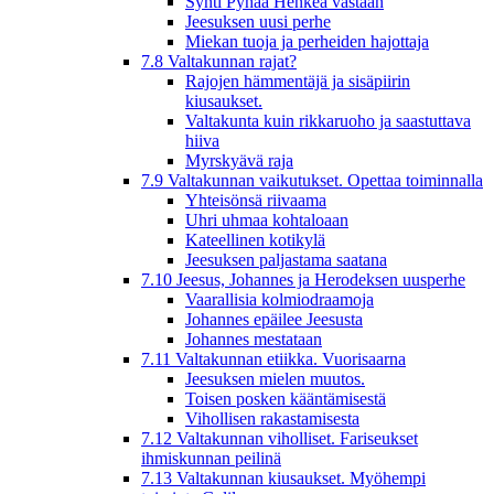
Synti Pyhää Henkeä vastaan
Jeesuksen uusi perhe
Miekan tuoja ja perheiden hajottaja
7.8 Valtakunnan rajat?
Rajojen hämmentäjä ja sisäpiirin
kiusaukset.
Valtakunta kuin rikkaruoho ja saastuttava
hiiva
Myrskyävä raja
7.9 Valtakunnan vaikutukset. Opettaa toiminnalla
Yhteisönsä riivaama
Uhri uhmaa kohtaloaan
Kateellinen kotikylä
Jeesuksen paljastama saatana
7.10 Jeesus, Johannes ja Herodeksen uusperhe
Vaarallisia kolmiodraamoja
Johannes epäilee Jeesusta
Johannes mestataan
7.11 Valtakunnan etiikka. Vuorisaarna
Jeesuksen mielen muutos.
Toisen posken kääntämisestä
Vihollisen rakastamisesta
7.12 Valtakunnan viholliset. Fariseukset
ihmiskunnan peilinä
7.13 Valtakunnan kiusaukset. Myöhempi