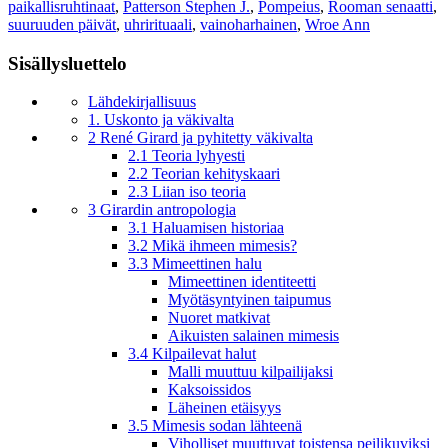
paikallisruhtinaat
,
Patterson Stephen J.
,
Pompeius
,
Rooman senaatti
,
suuruuden päivät
,
uhrirituaali
,
vainoharhainen
,
Wroe Ann
Sisällysluettelo
Lähdekirjallisuus
1. Uskonto ja väkivalta
2 René Girard ja pyhitetty väkivalta
2.1 Teoria lyhyesti
2.2 Teorian kehityskaari
2.3 Liian iso teoria
3 Girardin antropologia
3.1 Haluamisen historiaa
3.2 Mikä ihmeen mimesis?
3.3 Mimeettinen halu
Mimeettinen identiteetti
Myötäsyntyinen taipumus
Nuoret matkivat
Aikuisten salainen mimesis
3.4 Kilpailevat halut
Malli muuttuu kilpailijaksi
Kaksoissidos
Läheinen etäisyys
3.5 Mimesis sodan lähteenä
Viholliset muuttuvat toistensa peilikuviksi