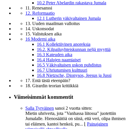
10.2 Peter Abelardin rakastava Jumala
11. Renesanssi
12. Reformaatio
12.1 Lutherin väkivaltainen Jumala
13. Uuden maailman valloitus
14. Uskonsodat
15. Valistuksen aika
16 Moderni aika
16.1 Kollektiivinen anoreksia
16.2. Kilpailuyhteiskunnan neljä myyttiä
16.3 Kateuden aika
16.4 Halujen naamiaiset
16.5 Väkivaltaisen uskon puhdistus
16.7 Uhriutumisen kulttuuri
16.8 Nietzsche, Dionysos, Jeesus ja Jussi
17. Entä tästä eteenpäin?
18. Girardin teorian kritiikkiä
Viimeisimmät kommentit
Salla Tyrväinen
sanoi
2 vuotta sitten:
Mietin uhriverta, jota "Vanhassa liitossa" juotettiin
Jumalalle. Hienosäätöä on siinä, että veri, olipa ihmisen
tai eläimen, kantoi henkeä, pu...
⌊
Painajainen