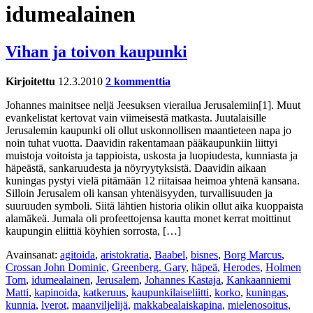
idumealainen
Vihan ja toivon kaupunki
Kirjoitettu
12.3.2010
2 kommenttia
Johannes mainitsee neljä Jeesuksen vierailua Jerusalemiin[1]. Muut
evankelistat kertovat vain viimeisestä matkasta. Juutalaisille
Jerusalemin kaupunki oli ollut uskonnollisen maantieteen napa jo
noin tuhat vuotta. Daavidin rakentamaan pääkaupunkiin liittyi
muistoja voitoista ja tappioista, uskosta ja luopiudesta, kunniasta ja
häpeästä, sankaruudesta ja nöyryytyksistä. Daavidin aikaan
kuningas pystyi vielä pitämään 12 riitaisaa heimoa yhtenä kansana.
Silloin Jerusalem oli kansan yhtenäisyyden, turvallisuuden ja
suuruuden symboli. Siitä lähtien historia olikin ollut aika kuoppaista
alamäkeä. Jumala oli profeettojensa kautta monet kerrat moittinut
kaupungin eliittiä köyhien sorrosta, […]
Avainsanat:
agitoida
,
aristokratia
,
Baabel
,
bisnes
,
Borg Marcus
,
Crossan John Dominic
,
Greenberg. Gary
,
häpeä
,
Herodes
,
Holmen
Tom
,
idumealainen
,
Jerusalem
,
Johannes Kastaja
,
Kankaanniemi
Matti
,
kapinoida
,
katkeruus
,
kaupunkilaiseliitti
,
korko
,
kuningas
,
kunnia
,
lverot
,
maanviljelijä
,
makkabealaiskapina
,
mielenosoitus
,