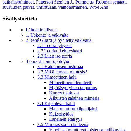
paikallisruhtinaat
,
Patterson Stephen J.
,
Pompeius
,
Rooman senaatti
,
suuruuden päivät
,
uhrirituaali
,
vainoharhainen
,
Wroe Ann
Sisällysluettelo
Lähdekirjallisuus
1. Uskonto ja väkivalta
2 René Girard ja pyhitetty väkivalta
2.1 Teoria lyhyesti
2.2 Teorian kehityskaari
2.3 Liian iso teoria
3 Girardin antropologia
3.1 Haluamisen historiaa
3.2 Mikä ihmeen mimesis?
3.3 Mimeettinen halu
Mimeettinen identiteetti
Myötäsyntyinen taipumus
Nuoret matkivat
Aikuisten salainen mimesis
3.4 Kilpailevat halut
Malli muuttuu kilpailijaksi
Kaksoissidos
Läheinen etäisyys
3.5 Mimesis sodan lähteenä
Viholliset muuttuvat toistensa peilikuviksi