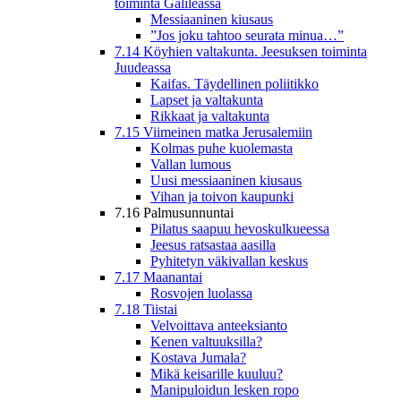
toiminta Galileassa
Messiaaninen kiusaus
”Jos joku tahtoo seurata minua…”
7.14 Köyhien valtakunta. Jeesuksen toiminta
Juudeassa
Kaifas. Täydellinen poliitikko
Lapset ja valtakunta
Rikkaat ja valtakunta
7.15 Viimeinen matka Jerusalemiin
Kolmas puhe kuolemasta
Vallan lumous
Uusi messiaaninen kiusaus
Vihan ja toivon kaupunki
7.16 Palmusunnuntai
Pilatus saapuu hevoskulkueessa
Jeesus ratsastaa aasilla
Pyhitetyn väkivallan keskus
7.17 Maanantai
Rosvojen luolassa
7.18 Tiistai
Velvoittava anteeksianto
Kenen valtuuksilla?
Kostava Jumala?
Mikä keisarille kuuluu?
Manipuloidun lesken ropo