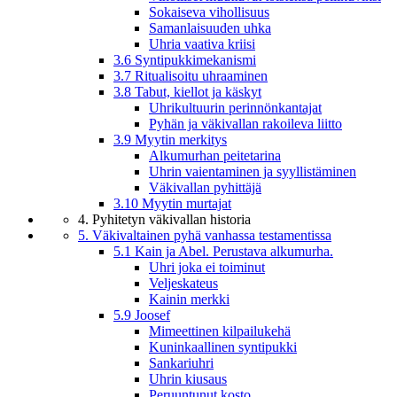
Sokaiseva vihollisuus
Samanlaisuuden uhka
Uhria vaativa kriisi
3.6 Syntipukkimekanismi
3.7 Ritualisoitu uhraaminen
3.8 Tabut, kiellot ja käskyt
Uhrikultuurin perinnönkantajat
Pyhän ja väkivallan rakoileva liitto
3.9 Myytin merkitys
Alkumurhan peitetarina
Uhrin vaientaminen ja syyllistäminen
Väkivallan pyhittäjä
3.10 Myytin murtajat
4. Pyhitetyn väkivallan historia
5. Väkivaltainen pyhä vanhassa testamentissa
5.1 Kain ja Abel. Perustava alkumurha.
Uhri joka ei toiminut
Veljeskateus
Kainin merkki
5.9 Joosef
Mimeettinen kilpailukehä
Kuninkaallinen syntipukki
Sankariuhri
Uhrin kiusaus
Peruuntunut kosto