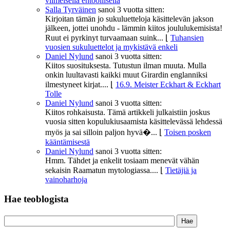
viimeisellä ehtoollisella
Salla Tyrväinen
sanoi
3 vuotta sitten:
Kirjoitan tämän jo sukuluetteloja käsittelevän jakson
jälkeen, jottei unohdu - lämmin kiitos joululukemisista!
Ruut ei pyrkinyt turvaamaan suink...
⌊
Tuhansien
vuosien sukuluettelot ja mykistävä enkeli
Daniel Nylund
sanoi
3 vuotta sitten:
Kiitos suosituksesta. Tutustun ilman muuta. Mulla
onkin luultavasti kaikki muut Girardin englanniksi
ilmestyneet kirjat....
⌊
16.9. Meister Eckhart & Eckhart
Tolle
Daniel Nylund
sanoi
3 vuotta sitten:
Kiitos rohkaisusta. Tämä artikkeli julkaistiin joskus
vuosia sitten kopulukiusaamista käsittelevässä lehdessä
myös ja sai silloin paljon hyvä�...
⌊
Toisen posken
kääntämisestä
Daniel Nylund
sanoi
3 vuotta sitten:
Hmm. Tähdet ja enkelit tosiaam menevät vähän
sekaisin Raamatun mytologiassa....
⌊
Tietäjiä ja
vainoharhoja
Hae teoblogista