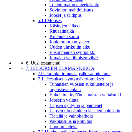
Toteutumaton anteeksianto
Sovinnon mahdollisuus
Joosef ja Oidipus
5.10 Mooses
Käskyjen jälkeen
Rituaalinälkä
Kultainen sonni
Joukkomurhamysteeri
Uuden uhrikultin alku
Ensimmäinen syntipukki
Jumalan vai ihmisen viha?
6. Uusi testamentti
7. JEESUKSEN ELÄMÄNKERTA
7.0. Joulukertomus lapsille sanoitettuna
7.1. Jeesuksen syntymäkertomukset
Tuhansien vuosien sukuluettelot ja
mykistävä enkeli
Enkeli tuli kylään ja naisten vertaistuki
Joosefin valinta
Lapsen syntymä ja paimenet
Lapsen nimeäminen ja sitten naimisiin
Tietäjiä ja vainoharhoja
Pakolaisuus ja kotiutus
Loppumietteitä
7.2 Unelma valtakunnasta. Jeesuksen nuoruus