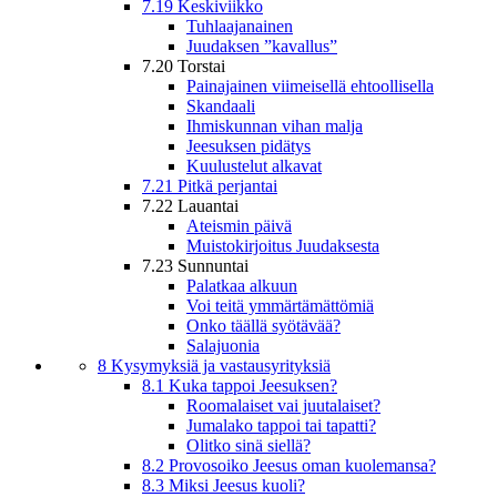
7.19 Keskiviikko
Tuhlaajanainen
Juudaksen ”kavallus”
7.20 Torstai
Painajainen viimeisellä ehtoollisella
Skandaali
Ihmiskunnan vihan malja
Jeesuksen pidätys
Kuulustelut alkavat
7.21 Pitkä perjantai
7.22 Lauantai
Ateismin päivä
Muistokirjoitus Juudaksesta
7.23 Sunnuntai
Palatkaa alkuun
Voi teitä ymmärtämättömiä
Onko täällä syötävää?
Salajuonia
8 Kysymyksiä ja vastausyrityksiä
8.1 Kuka tappoi Jeesuksen?
Roomalaiset vai juutalaiset?
Jumalako tappoi tai tapatti?
Olitko sinä siellä?
8.2 Provosoiko Jeesus oman kuolemansa?
8.3 Miksi Jeesus kuoli?