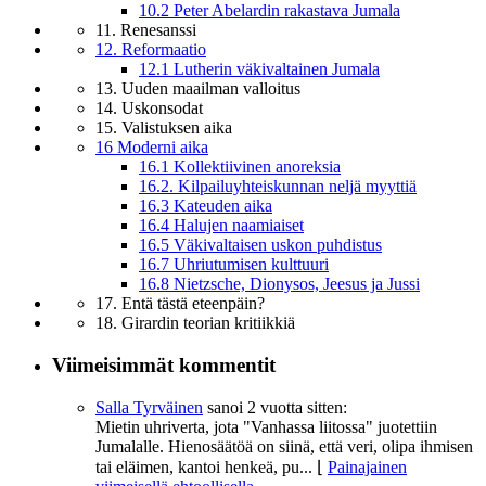
10.2 Peter Abelardin rakastava Jumala
11. Renesanssi
12. Reformaatio
12.1 Lutherin väkivaltainen Jumala
13. Uuden maailman valloitus
14. Uskonsodat
15. Valistuksen aika
16 Moderni aika
16.1 Kollektiivinen anoreksia
16.2. Kilpailuyhteiskunnan neljä myyttiä
16.3 Kateuden aika
16.4 Halujen naamiaiset
16.5 Väkivaltaisen uskon puhdistus
16.7 Uhriutumisen kulttuuri
16.8 Nietzsche, Dionysos, Jeesus ja Jussi
17. Entä tästä eteenpäin?
18. Girardin teorian kritiikkiä
Viimeisimmät kommentit
Salla Tyrväinen
sanoi
2 vuotta sitten:
Mietin uhriverta, jota "Vanhassa liitossa" juotettiin
Jumalalle. Hienosäätöä on siinä, että veri, olipa ihmisen
tai eläimen, kantoi henkeä, pu...
⌊
Painajainen