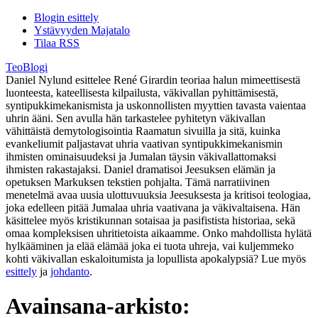
Blogin esittely
Ystävyyden Majatalo
Tilaa RSS
TeoBlogi
Daniel Nylund esittelee René Girardin teoriaa halun mimeettisestä
luonteesta, kateellisesta kilpailusta, väkivallan pyhittämisestä,
syntipukkimekanismista ja uskonnollisten myyttien tavasta vaientaa
uhrin ääni. Sen avulla hän tarkastelee pyhitetyn väkivallan
vähittäistä demytologisointia Raamatun sivuilla ja sitä, kuinka
evankeliumit paljastavat uhria vaativan syntipukkimekanismin
ihmisten ominaisuudeksi ja Jumalan täysin väkivallattomaksi
ihmisten rakastajaksi. Daniel dramatisoi Jeesuksen elämän ja
opetuksen Markuksen tekstien pohjalta. Tämä narratiivinen
menetelmä avaa uusia ulottuvuuksia Jeesuksesta ja kritisoi teologiaa,
joka edelleen pitää Jumalaa uhria vaativana ja väkivaltaisena. Hän
käsittelee myös kristikunnan sotaisaa ja pasifistista historiaa, sekä
omaa kompleksisen uhritietoista aikaamme. Onko mahdollista hylätä
hylkääminen ja elää elämää joka ei tuota uhreja, vai kuljemmeko
kohti väkivallan eskaloitumista ja lopullista apokalypsiä? Lue myös
esittely
ja
johdanto
.
Avainsana-arkisto: