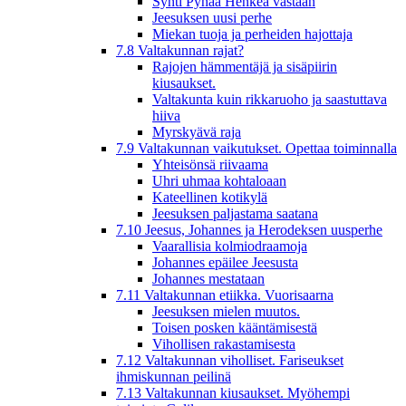
Synti Pyhää Henkeä vastaan
Jeesuksen uusi perhe
Miekan tuoja ja perheiden hajottaja
7.8 Valtakunnan rajat?
Rajojen hämmentäjä ja sisäpiirin
kiusaukset.
Valtakunta kuin rikkaruoho ja saastuttava
hiiva
Myrskyävä raja
7.9 Valtakunnan vaikutukset. Opettaa toiminnalla
Yhteisönsä riivaama
Uhri uhmaa kohtaloaan
Kateellinen kotikylä
Jeesuksen paljastama saatana
7.10 Jeesus, Johannes ja Herodeksen uusperhe
Vaarallisia kolmiodraamoja
Johannes epäilee Jeesusta
Johannes mestataan
7.11 Valtakunnan etiikka. Vuorisaarna
Jeesuksen mielen muutos.
Toisen posken kääntämisestä
Vihollisen rakastamisesta
7.12 Valtakunnan viholliset. Fariseukset
ihmiskunnan peilinä
7.13 Valtakunnan kiusaukset. Myöhempi