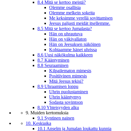
8.4 Mitä se kertoo meistä?
Olemme osallisia
Olemme melkein sokeita
Me keksimme verellä sovittamisen
Jeesus paljasti meidät itsellemme.
8.5 Mitä se kertoo Jumalasta?
Hän on uhrautuva
Hän on väkivallaton
Hän on Jeesuksen näköinen
Kohtaamme hänet uhrissa
8.6 Uusi näkökulma kaikkeen
8.7 Kääntyminen
8.8 Seuraaminen
Kilpailematon mimesis
Positiivinen mimesis
Mitä Jeesus tekisi?
8.9 Uhraamisen loppu
Uhrin puolustaminen
Uhrin kääntymys
Sodasta sovintoon
8.10 Yhteisyyden alku
9. Muiden kertomuksia
9.1 Syntinen nainen
10. Keskiaika
10.1 Anselm ja Jumalan loukattu kunnia