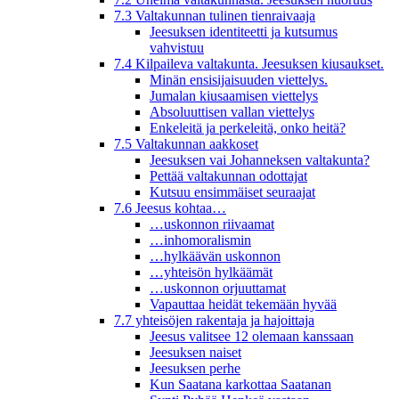
7.3 Valtakunnan tulinen tienraivaaja
Jeesuksen identiteetti ja kutsumus
vahvistuu
7.4 Kilpaileva valtakunta. Jeesuksen kiusaukset.
Minän ensisijaisuuden viettelys.
Jumalan kiusaamisen viettelys
Absoluuttisen vallan viettelys
Enkeleitä ja perkeleitä, onko heitä?
7.5 Valtakunnan aakkoset
Jeesuksen vai Johanneksen valtakunta?
Pettää valtakunnan odottajat
Kutsuu ensimmäiset seuraajat
7.6 Jeesus kohtaa…
…uskonnon riivaamat
…inhomoralismin
…hylkäävän uskonnon
…yhteisön hylkäämät
…uskonnon orjuuttamat
Vapauttaa heidät tekemään hyvää
7.7 yhteisöjen rakentaja ja hajoittaja
Jeesus valitsee 12 olemaan kanssaan
Jeesuksen naiset
Jeesuksen perhe
Kun Saatana karkottaa Saatanan