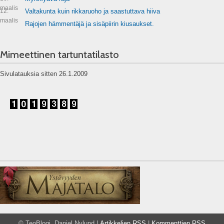
maalis
12.
Valtakunta kuin rikkaruoho ja saastuttava hiiva
maalis
Rajojen hämmentäjä ja sisäpiirin kiusaukset.
Mimeettinen tartuntatilasto
Sivulatauksia sitten 26.1.2009
© TeoBlogi, Daniel Nylund |
Artikkelien RSS
|
Kommenttien RSS