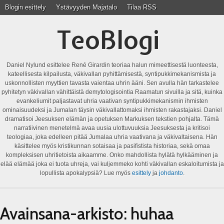
Blogin esittely
Ystävyyden Majatalo
Tilaa RSS
TeoBlogi
Daniel Nylund esittelee René Girardin teoriaa halun mimeettisestä luonteesta,
kateellisesta kilpailusta, väkivallan pyhittämisestä, syntipukkimekanismista ja
uskonnollisten myyttien tavasta vaientaa uhrin ääni. Sen avulla hän tarkastelee
pyhitetyn väkivallan vähittäistä demytologisointia Raamatun sivuilla ja sitä, kuinka
evankeliumit paljastavat uhria vaativan syntipukkimekanismin ihmisten
ominaisuudeksi ja Jumalan täysin väkivallattomaksi ihmisten rakastajaksi. Daniel
dramatisoi Jeesuksen elämän ja opetuksen Markuksen tekstien pohjalta. Tämä
narratiivinen menetelmä avaa uusia ulottuvuuksia Jeesuksesta ja kritisoi
teologiaa, joka edelleen pitää Jumalaa uhria vaativana ja väkivaltaisena. Hän
käsittelee myös kristikunnan sotaisaa ja pasifistista historiaa, sekä omaa
kompleksisen uhritietoista aikaamme. Onko mahdollista hylätä hylkääminen ja
elää elämää joka ei tuota uhreja, vai kuljemmeko kohti väkivallan eskaloitumista ja
lopullista apokalypsiä? Lue myös
esittely
ja
johdanto
.
Avainsana-arkisto:
huhaa