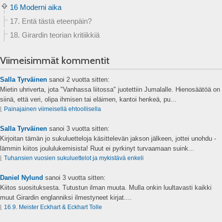
16 Moderni aika
17. Entä tästä eteenpäin?
18. Girardin teorian kritiikkiä
Viimeisimmät kommentit
Salla Tyrväinen
sanoi
2 vuotta sitten:
Mietin uhriverta, jota "Vanhassa liitossa" juotettiin Jumalalle. Hienosäätöä on
siinä, että veri, olipa ihmisen tai eläimen, kantoi henkeä, pu...
⌊
Painajainen viimeisellä ehtoollisella
Salla Tyrväinen
sanoi
3 vuotta sitten:
Kirjoitan tämän jo sukuluetteloja käsittelevän jakson jälkeen, jottei unohdu -
lämmin kiitos joululukemisista! Ruut ei pyrkinyt turvaamaan suink...
⌊
Tuhansien vuosien sukuluettelot ja mykistävä enkeli
Daniel Nylund
sanoi
3 vuotta sitten:
Kiitos suosituksesta. Tutustun ilman muuta. Mulla onkin luultavasti kaikki
muut Girardin englanniksi ilmestyneet kirjat....
⌊
16.9. Meister Eckhart & Eckhart Tolle