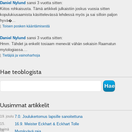
Daniel Nylund
sanoi
3 vuotta sitten:
Kiitos rohkaisusta. Tämä artikkeli julkaistiin joskus vuosia sitten
kopulukiusaamista käsittelevässä lehdessä myös ja sai silloin paljon
hyvä�...
⌊
Toisen posken kääntämisestä
Daniel Nylund
sanoi
3 vuotta sitten:
Hmm. Tähdet ja enkelit tosiaam menevät vähän sekaisin Raamatun
mytologiassa....
⌊
Tietäjiä ja vainoharhoja
Hae teoblogista
Uusimmat artikkelit
19. joulu
7.0. Joulukertomus lapsille sanoitettuna
15.
16.9. Meister Eckhart & Eckhart Tolle
heinä
16.
Myrskyävä raja