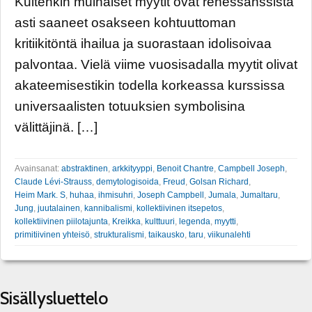
Kuitenkin muinaiset myytit ovat renessanssista
asti saaneet osakseen kohtuuttoman
kritiikitöntä ihailua ja suorastaan idolisoivaa
palvontaa. Vielä viime vuosisadalla myytit olivat
akateemisestikin todella korkeassa kurssissa
universaalisten totuuksien symbolisina
välittäjinä. […]
Avainsanat:
abstraktinen
,
arkkityyppi
,
Benoit Chantre
,
Campbell Joseph
,
Claude Lévi-Strauss
,
demytologisoida
,
Freud
,
Golsan Richard
,
Heim Mark. S
,
huhaa
,
ihmisuhri
,
Joseph Campbell
,
Jumala
,
Jumaltaru
,
Jung
,
juutalainen
,
kannibalismi
,
kollektiivinen itsepetos
,
kollektiivinen piilotajunta
,
Kreikka
,
kulttuuri
,
legenda
,
myytti
,
primitiivinen yhteisö
,
strukturalismi
,
taikausko
,
taru
,
viikunalehti
Sisällysluettelo