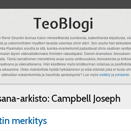
TeoBlogi
 René Girardin teoriaa halun mimeettisestä luonteesta, kateellisesta kilpailusta, vä
a ja uskonnollisten myyttien tavasta vaientaa uhrin ääni. Sen avulla hän tarkastele
ntia Raamatun sivuilla ja sitä, kuinka evankeliumit paljastavat uhria vaativan syn
malan täysin väkivallattomaksi ihmisten rakastajaksi. Daniel dramatisoi Jeesukse
lta. Tämä narratiivinen menetelmä avaa uusia ulottuvuuksia Jeesuksesta ja kritisoi
aativana ja väkivaltaisena. Hän käsittelee myös kristikunnan sotaisaa ja pasifistist
ta aikaamme. Onko mahdollista hylätä hylkääminen ja elää elämää joka ei tuota uhr
väkivallan eskaloitumista ja lopullista apokalypsiä? Lue myös
esittely
ja
johdanto
.
sana-arkisto:
Campbell Joseph
in merkitys