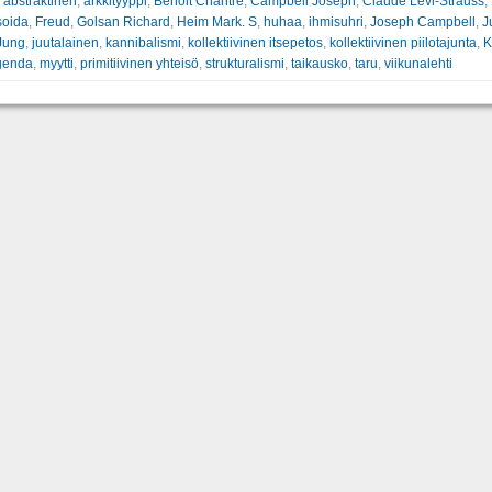
:
abstraktinen
,
arkkityyppi
,
Benoit Chantre
,
Campbell Joseph
,
Claude Lévi-Strauss
,
soida
,
Freud
,
Golsan Richard
,
Heim Mark. S
,
huhaa
,
ihmisuhri
,
Joseph Campbell
,
J
Jung
,
juutalainen
,
kannibalismi
,
kollektiivinen itsepetos
,
kollektiivinen piilotajunta
,
K
genda
,
myytti
,
primitiivinen yhteisö
,
strukturalismi
,
taikausko
,
taru
,
viikunalehti