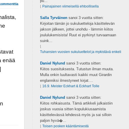
pu...
kommenttia
⌊
Painajainen viimeisellä ehtoollisella
alista,
Salla Tyrväinen
sanoi
3 vuotta sitten:
Kirjoitan tämän jo sukuluetteloja käsittelevän
ene
jakson jälkeen, jottei unohdu - lämmin kiitos
joululukemisista! Ruut ei pyrkinyt turvaamaan
suink...
⌊
stavat
Tuhansien vuosien sukuluettelot ja mykistävä enkeli
va enää
Daniel Nylund
sanoi
3 vuotta sitten:
]
Kiitos suosituksesta. Tutustun ilman muuta.
Mulla onkin luultavasti kaikki muut Girardin
englanniksi ilmestyneet kirjat....
⌊
16.9. Meister Eckhart & Eckhart Tolle
Daniel Nylund
sanoi
3 vuotta sitten:
en
Kiitos rohkaisusta. Tämä artikkeli julkaistiin
joskus vuosia sitten kopulukiusaamista
käsittelevässä lehdessä myös ja sai silloin
paljon hyvä�...
⌊
Toisen posken kääntämisestä