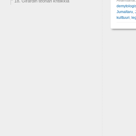
Avainsanat
18. Girardin teorian kritiikkiä
demytologi
Jumaltaru
,
kulttuuri
,
le