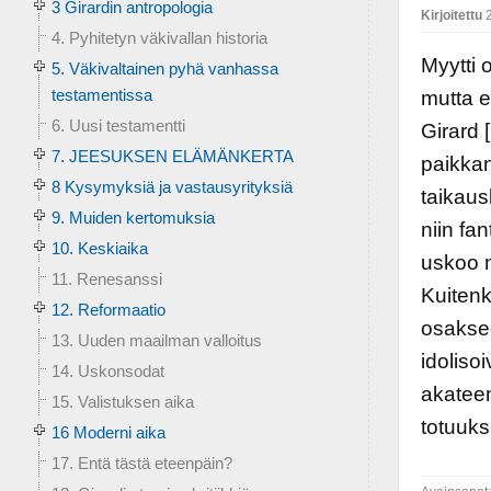
3 Girardin antropologia
Kirjoitettu
2
4. Pyhitetyn väkivallan historia
Myytti 
5. Väkivaltainen pyhä vanhassa
testamentissa
mutta e
6. Uusi testamentti
Girard 
7. JEESUKSEN ELÄMÄNKERTA
paikkan
8 Kysymyksiä ja vastausyrityksiä
taikaus
9. Muiden kertomuksia
niin fan
10. Keskiaika
uskoo m
11. Renesanssi
Kuitenk
12. Reformaatio
osaksee
13. Uuden maailman valloitus
idoliso
14. Uskonsodat
akateem
15. Valistuksen aika
totuuks
16 Moderni aika
17. Entä tästä eteenpäin?