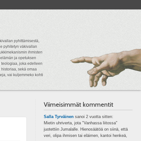
kivallan pyhittämisestä,
e pyhitetyn väkivallan
tipukkimekanismin ihmisten
n elämän ja opetuksen
 teologiaa, joka edelleen
a historiaa, sekä omaa
eja, vai kuljemmeko kohti
Viimeisimmät kommentit
Salla Tyrväinen
sanoi
2 vuotta sitten:
Mietin uhriverta, jota "Vanhassa liitossa"
juotettiin Jumalalle. Hienosäätöä on siinä, että
veri, olipa ihmisen tai eläimen, kantoi henkeä,