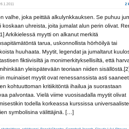
6.1.2011
2 
on valhe, joka peittää alkulynkkauksen. Se puhuu jum
i koskaan uhreista, joita jumalat alun perin olivat. R
[1] Arkikielessä myytti on alkanut merkitä
sapitämätöntä tarua, uskonnollista hörhöilyä tai
koista huuhaata. Myytit, legendat ja jumaltarut kuulo
tastisen fiktiivisiltä ja monimerkityksellisiltä, että har
ihinkään yleispätevään teoriaan niiden sisällöstä.[2
in muinaiset myytit ovat renessanssista asti saaneet
n kohtuuttoman kritiikitöntä ihailua ja suorastaan
ivaa palvontaa. Vielä viime vuosisadalla myytit olivat
isestikin todella korkeassa kurssissa universaalist
ien symbolisina välittäjinä. […]