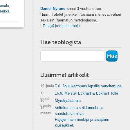
umala
,
Daniel Nylund
sanoi
3 vuotta sitten:
reikka
,
Hmm. Tähdet ja enkelit tosiaam menevät vähän
sekaisin Raamatun mytologiassa....
⌊
Tietäjiä ja vainoharhoja
Hae teoblogista
Uusimmat artikkelit
19. joulu
7.0. Joulukertomus lapsille sanoitettuna
15.
16.9. Meister Eckhart & Eckhart Tolle
heinä
16.
Myrskyävä raja
maalis
12.
Valtakunta kuin rikkaruoho ja
maalis
saastuttava hiiva
Rajojen hämmentäjä ja sisäpiirin
kiusaukset.