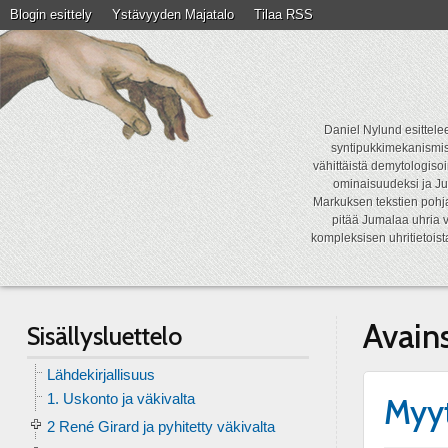
Blogin esittely
Ystävyyden Majatalo
Tilaa RSS
Daniel Nylund esittelee
syntipukkimekanismist
vähittäistä demytologisoi
ominaisuudeksi ja Ju
Markuksen tekstien pohja
pitää Jumalaa uhria v
kompleksisen uhritietois
Avain
Sisällysluettelo
Lähdekirjallisuus
1. Uskonto ja väkivalta
Myyt
2 René Girard ja pyhitetty väkivalta