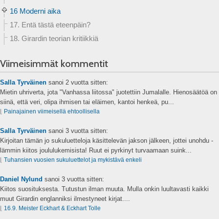
16 Moderni aika
17. Entä tästä eteenpäin?
18. Girardin teorian kritiikkiä
Viimeisimmät kommentit
Salla Tyrväinen
sanoi
2 vuotta sitten:
Mietin uhriverta, jota "Vanhassa liitossa" juotettiin Jumalalle. Hienosäätöä on
siinä, että veri, olipa ihmisen tai eläimen, kantoi henkeä, pu...
⌊
Painajainen viimeisellä ehtoollisella
Salla Tyrväinen
sanoi
3 vuotta sitten:
Kirjoitan tämän jo sukuluetteloja käsittelevän jakson jälkeen, jottei unohdu -
lämmin kiitos joululukemisista! Ruut ei pyrkinyt turvaamaan suink...
⌊
Tuhansien vuosien sukuluettelot ja mykistävä enkeli
Daniel Nylund
sanoi
3 vuotta sitten:
Kiitos suosituksesta. Tutustun ilman muuta. Mulla onkin luultavasti kaikki
muut Girardin englanniksi ilmestyneet kirjat....
⌊
16.9. Meister Eckhart & Eckhart Tolle