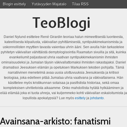
Blogin esittely
Ystävyyden Majatalo
Tilaa RSS
TeoBlogi
Daniel Nylund esittelee René Girardin teoriaa halun mimeettisestä luonteesta,
kateellisesta kilpailusta, väkivallan pyhittämisestä, syntipukkimekanismista ja
uskonnollisten myyttien tavasta vaientaa uhrin ääni. Sen avulla hän tarkastelee
pyhitetyn väkivallan vähittäistä demytologisointia Raamatun sivuilla ja sitä, kuinka
evankeliumit paljastavat uhria vaativan syntipukkimekanismin ihmisten
ominaisuudeksi ja Jumalan täysin väkivallattomaksi ihmisten rakastajaksi. Daniel
dramatisoi Jeesuksen elämän ja opetuksen Markuksen tekstien pohjalta. Tämä
narratiivinen menetelmä avaa uusia ulottuvuuksia Jeesuksesta ja kritisoi
teologiaa, joka edelleen pitää Jumalaa uhria vaativana ja väkivaltaisena. Hän
käsittelee myös kristikunnan sotaisaa ja pasifistista historiaa, sekä omaa
kompleksisen uhritietoista aikaamme. Onko mahdollista hylätä hylkääminen ja
elää elämää joka ei tuota uhreja, vai kuljemmeko kohti väkivallan eskaloitumista ja
lopullista apokalypsiä? Lue myös
esittely
ja
johdanto
.
Avainsana-arkisto:
fanatismi