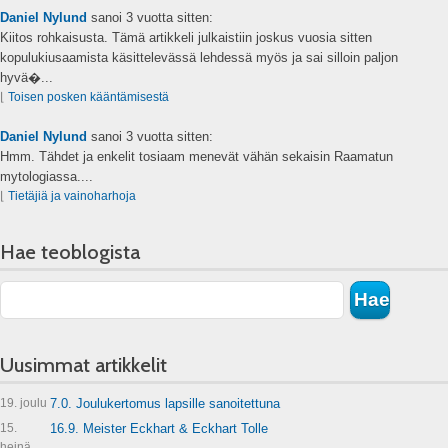
Daniel Nylund
sanoi
3 vuotta sitten:
Kiitos rohkaisusta. Tämä artikkeli julkaistiin joskus vuosia sitten
kopulukiusaamista käsittelevässä lehdessä myös ja sai silloin paljon
hyvä�...
⌊
Toisen posken kääntämisestä
Daniel Nylund
sanoi
3 vuotta sitten:
Hmm. Tähdet ja enkelit tosiaam menevät vähän sekaisin Raamatun
mytologiassa....
⌊
Tietäjiä ja vainoharhoja
Hae teoblogista
Uusimmat artikkelit
19. joulu
7.0. Joulukertomus lapsille sanoitettuna
15.
16.9. Meister Eckhart & Eckhart Tolle
heinä