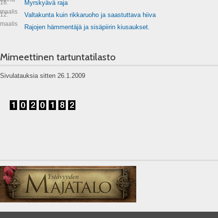
16.
Myrskyävä raja
maalis
12.
Valtakunta kuin rikkaruoho ja saastuttava hiiva
maalis
Rajojen hämmentäjä ja sisäpiirin kiusaukset.
Mimeettinen tartuntatilasto
Sivulatauksia sitten 26.1.2009