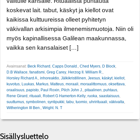
valitulle kansalle. Rituaalista puhtautta
koskevat lait. tabut, käskyt ja kiellot ovat
kaikissa kulttuureissa olleet pyhitetyn
väkivallan arkisimpia ilmenemismuotoja. Niin oli
myös kapinallisessa Galilean maakunnassa,
vaikka sen kansalaiset […]
Avainsanat:
Beck Richard
,
Capps Donald.
,
Ched Myers
,
D Block
,
D.B Wallace
,
fanatismi
,
Greg Carey
,
Herzog II. William R.
,
Horsley Richard A.
,
inhoreaktio
,
Jälkikristillinen
,
Jeesus
,
käskyt
,
kiellot
,
kuvotus
,
Luukas
,
Markus
,
Matteus
,
moraali
,
moraalittomuus
,
oksettava
,
oraalisuus
,
papisto
,
Paul Roxin
,
Pilch John J.
,
pitaalinen
,
puhtaus
,
Rene Girard
,
rituaali
,
Robert G Hamerton-Kelly
,
ruoka
,
saastaisuus
,
suuttumus
,
symbolinen
,
syntipukki
,
tabu
,
tuomio
,
uhrirituaali
,
väkivalta
,
Witherington III Ben.
,
Wright. N. T
Sisällysluettelo