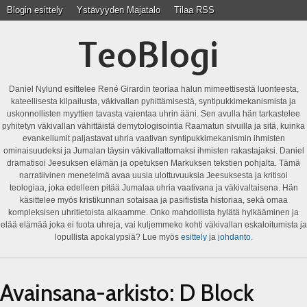
Blogin esittely
Ystävyyden Majatalo
Tilaa RSS
TeoBlogi
Daniel Nylund esittelee René Girardin teoriaa halun mimeettisestä luonteesta,
kateellisesta kilpailusta, väkivallan pyhittämisestä, syntipukkimekanismista ja
uskonnollisten myyttien tavasta vaientaa uhrin ääni. Sen avulla hän tarkastelee
pyhitetyn väkivallan vähittäistä demytologisointia Raamatun sivuilla ja sitä, kuinka
evankeliumit paljastavat uhria vaativan syntipukkimekanismin ihmisten
ominaisuudeksi ja Jumalan täysin väkivallattomaksi ihmisten rakastajaksi. Daniel
dramatisoi Jeesuksen elämän ja opetuksen Markuksen tekstien pohjalta. Tämä
narratiivinen menetelmä avaa uusia ulottuvuuksia Jeesuksesta ja kritisoi
teologiaa, joka edelleen pitää Jumalaa uhria vaativana ja väkivaltaisena. Hän
käsittelee myös kristikunnan sotaisaa ja pasifistista historiaa, sekä omaa
kompleksisen uhritietoista aikaamme. Onko mahdollista hylätä hylkääminen ja
elää elämää joka ei tuota uhreja, vai kuljemmeko kohti väkivallan eskaloitumista ja
lopullista apokalypsiä? Lue myös
esittely
ja
johdanto
.
Avainsana-arkisto:
D Block