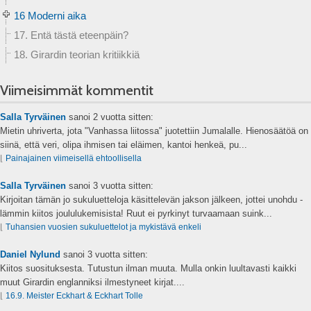
16 Moderni aika
17. Entä tästä eteenpäin?
18. Girardin teorian kritiikkiä
Viimeisimmät kommentit
Salla Tyrväinen
sanoi
2 vuotta sitten:
Mietin uhriverta, jota "Vanhassa liitossa" juotettiin Jumalalle. Hienosäätöä on
siinä, että veri, olipa ihmisen tai eläimen, kantoi henkeä, pu...
⌊
Painajainen viimeisellä ehtoollisella
Salla Tyrväinen
sanoi
3 vuotta sitten:
Kirjoitan tämän jo sukuluetteloja käsittelevän jakson jälkeen, jottei unohdu -
lämmin kiitos joululukemisista! Ruut ei pyrkinyt turvaamaan suink...
⌊
Tuhansien vuosien sukuluettelot ja mykistävä enkeli
Daniel Nylund
sanoi
3 vuotta sitten:
Kiitos suosituksesta. Tutustun ilman muuta. Mulla onkin luultavasti kaikki
muut Girardin englanniksi ilmestyneet kirjat....
⌊
16.9. Meister Eckhart & Eckhart Tolle