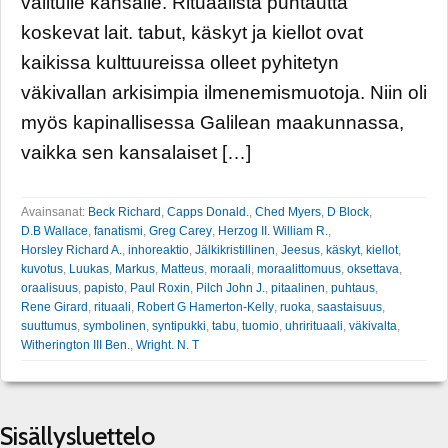
valitulle kansalle. Rituaalista puhtautta
koskevat lait. tabut, käskyt ja kiellot ovat
kaikissa kulttuureissa olleet pyhitetyn
väkivallan arkisimpia ilmenemismuotoja. Niin oli
myös kapinallisessa Galilean maakunnassa,
vaikka sen kansalaiset […]
Avainsanat:
Beck Richard
,
Capps Donald.
,
Ched Myers
,
D Block
,
D.B Wallace
,
fanatismi
,
Greg Carey
,
Herzog II. William R.
,
Horsley Richard A.
,
inhoreaktio
,
Jälkikristillinen
,
Jeesus
,
käskyt
,
kiellot
,
kuvotus
,
Luukas
,
Markus
,
Matteus
,
moraali
,
moraalittomuus
,
oksettava
,
oraalisuus
,
papisto
,
Paul Roxin
,
Pilch John J.
,
pitaalinen
,
puhtaus
,
Rene Girard
,
rituaali
,
Robert G Hamerton-Kelly
,
ruoka
,
saastaisuus
,
suuttumus
,
symbolinen
,
syntipukki
,
tabu
,
tuomio
,
uhrirituaali
,
väkivalta
,
Witherington III Ben.
,
Wright. N. T
Sisällysluettelo