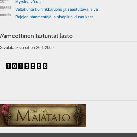
16.
Myrskyävä raja
maalis
12.
Valtakunta kuin rikkaruoho ja saastuttava hiiva
maalis
Rajojen hämmentäjä ja sisäpiirin kiusaukset.
Mimeettinen tartuntatilasto
Sivulatauksia sitten 26.1.2009