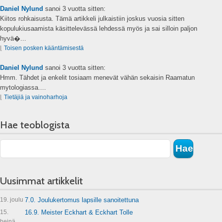
Daniel Nylund
sanoi
3 vuotta sitten:
Kiitos rohkaisusta. Tämä artikkeli julkaistiin joskus vuosia sitten
kopulukiusaamista käsittelevässä lehdessä myös ja sai silloin paljon
hyvä�...
⌊
Toisen posken kääntämisestä
Daniel Nylund
sanoi
3 vuotta sitten:
Hmm. Tähdet ja enkelit tosiaam menevät vähän sekaisin Raamatun
mytologiassa....
⌊
Tietäjiä ja vainoharhoja
Hae teoblogista
Uusimmat artikkelit
19. joulu
7.0. Joulukertomus lapsille sanoitettuna
15.
16.9. Meister Eckhart & Eckhart Tolle
heinä