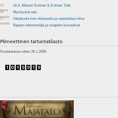
15.
16.9. Meister Eckhart & Eckhart Tolle
heinä
16.
Myrskyävä raja
maalis
12.
Valtakunta kuin rikkaruoho ja saastuttava hiiva
maalis
Rajojen hämmentäjä ja sisäpiirin kiusaukset.
Mimeettinen tartuntatilasto
Sivulatauksia sitten 26.1.2009