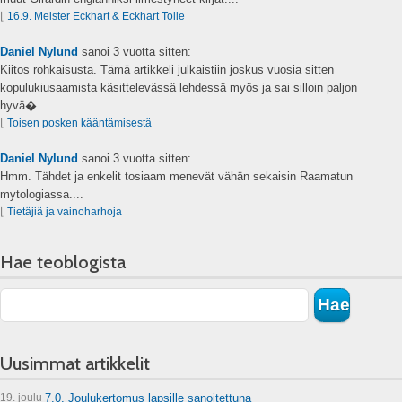
⌊
16.9. Meister Eckhart & Eckhart Tolle
Daniel Nylund
sanoi
3 vuotta sitten:
Kiitos rohkaisusta. Tämä artikkeli julkaistiin joskus vuosia sitten
kopulukiusaamista käsittelevässä lehdessä myös ja sai silloin paljon
hyvä�...
⌊
Toisen posken kääntämisestä
Daniel Nylund
sanoi
3 vuotta sitten:
Hmm. Tähdet ja enkelit tosiaam menevät vähän sekaisin Raamatun
mytologiassa....
⌊
Tietäjiä ja vainoharhoja
Hae teoblogista
Uusimmat artikkelit
19. joulu
7.0. Joulukertomus lapsille sanoitettuna