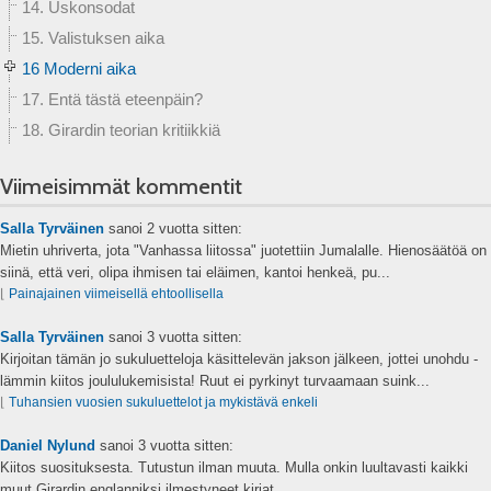
14. Uskonsodat
15. Valistuksen aika
16 Moderni aika
17. Entä tästä eteenpäin?
18. Girardin teorian kritiikkiä
Viimeisimmät kommentit
Salla Tyrväinen
sanoi
2 vuotta sitten:
Mietin uhriverta, jota "Vanhassa liitossa" juotettiin Jumalalle. Hienosäätöä on
siinä, että veri, olipa ihmisen tai eläimen, kantoi henkeä, pu...
⌊
Painajainen viimeisellä ehtoollisella
Salla Tyrväinen
sanoi
3 vuotta sitten:
Kirjoitan tämän jo sukuluetteloja käsittelevän jakson jälkeen, jottei unohdu -
lämmin kiitos joululukemisista! Ruut ei pyrkinyt turvaamaan suink...
⌊
Tuhansien vuosien sukuluettelot ja mykistävä enkeli
Daniel Nylund
sanoi
3 vuotta sitten:
Kiitos suosituksesta. Tutustun ilman muuta. Mulla onkin luultavasti kaikki
muut Girardin englanniksi ilmestyneet kirjat....