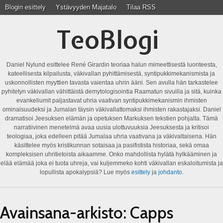
Blogin esittely
Ystävyyden Majatalo
Tilaa RSS
TeoBlogi
Daniel Nylund esittelee René Girardin teoriaa halun mimeettisestä luonteesta,
kateellisesta kilpailusta, väkivallan pyhittämisestä, syntipukkimekanismista ja
uskonnollisten myyttien tavasta vaientaa uhrin ääni. Sen avulla hän tarkastelee
pyhitetyn väkivallan vähittäistä demytologisointia Raamatun sivuilla ja sitä, kuinka
evankeliumit paljastavat uhria vaativan syntipukkimekanismin ihmisten
ominaisuudeksi ja Jumalan täysin väkivallattomaksi ihmisten rakastajaksi. Daniel
dramatisoi Jeesuksen elämän ja opetuksen Markuksen tekstien pohjalta. Tämä
narratiivinen menetelmä avaa uusia ulottuvuuksia Jeesuksesta ja kritisoi
teologiaa, joka edelleen pitää Jumalaa uhria vaativana ja väkivaltaisena. Hän
käsittelee myös kristikunnan sotaisaa ja pasifistista historiaa, sekä omaa
kompleksisen uhritietoista aikaamme. Onko mahdollista hylätä hylkääminen ja
elää elämää joka ei tuota uhreja, vai kuljemmeko kohti väkivallan eskaloitumista ja
lopullista apokalypsiä? Lue myös
esittely
ja
johdanto
.
Avainsana-arkisto:
Capps