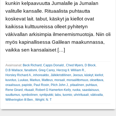
kunkin kelpaavuutta Jumalalle ja Jumalan
valitulle kansalle. Rituaalista puhtautta
koskevat lait. tabut, käskyt ja kiellot ovat
kaikissa kulttuureissa olleet pyhitetyn
väkivallan arkisimpia ilmenemismuotoja. Niin oli
myös kapinallisessa Galilean maakunnassa,
vaikka sen kansalaiset […]
Avainsanat:
Beck Richard
,
Capps Donald.
,
Ched Myers
,
D Block
,
D.B Wallace
,
fanatismi
,
Greg Carey
,
Herzog II. William R.
,
Horsley Richard A.
,
inhoreaktio
,
Jälkikristillinen
,
Jeesus
,
käskyt
,
kiellot
,
kuvotus
,
Luukas
,
Markus
,
Matteus
,
moraali
,
moraalittomuus
,
oksettava
,
oraalisuus
,
papisto
,
Paul Roxin
,
Pilch John J.
,
pitaalinen
,
puhtaus
,
Rene Girard
,
rituaali
,
Robert G Hamerton-Kelly
,
ruoka
,
saastaisuus
,
suuttumus
,
symbolinen
,
syntipukki
,
tabu
,
tuomio
,
uhrirituaali
,
väkivalta
,
Witherington III Ben.
,
Wright. N. T