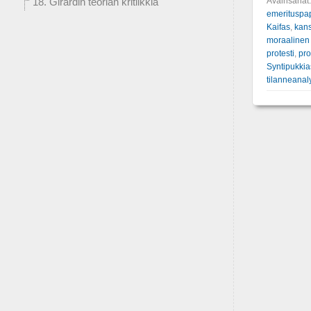
Avainsanat
18. Girardin teorian kritiikkiä
emerituspa
Kaifas
,
kan
moraalinen
protesti
,
pro
Syntipukki
tilanneanal