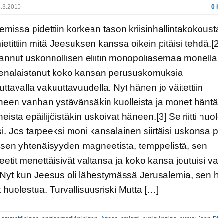
.3.2010
0 
emissa pidettiin korkean tason kriisinhallintakokousta
ietittiin mitä Jeesuksen kanssa oikein pitäisi tehdä.[
annut uskonnollisen eliitin monopoliasemaa monella 
eenalaistanut koko kansan perususkomuksia
uttavalla vakuuttavuudella. Nyt hänen jo väitettiin
neen vanhan ystävänsäkin kuolleista ja monet häntä
eista epäilijöistäkin uskoivat häneen.[3] Se riitti huo
i. Jos tarpeeksi moni kansalainen siirtäisi uskonsa p
isen yhtenäisyyden magneetista, temppelistä, sen
teetit menettäisivät valtansa ja koko kansa joutuisi 
n. Nyt kun Jeesus oli lähestymässä Jerusalemia, sen hal
t huolestua. Turvallisuusriski Mutta […]