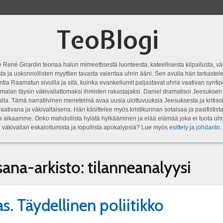
TeoBlogi
 René Girardin teoriaa halun mimeettisestä luonteesta, kateellisesta kilpailusta, vä
a ja uskonnollisten myyttien tavasta vaientaa uhrin ääni. Sen avulla hän tarkastele
ntia Raamatun sivuilla ja sitä, kuinka evankeliumit paljastavat uhria vaativan syn
malan täysin väkivallattomaksi ihmisten rakastajaksi. Daniel dramatisoi Jeesukse
lta. Tämä narratiivinen menetelmä avaa uusia ulottuvuuksia Jeesuksesta ja kritisoi
aativana ja väkivaltaisena. Hän käsittelee myös kristikunnan sotaisaa ja pasifistist
ta aikaamme. Onko mahdollista hylätä hylkääminen ja elää elämää joka ei tuota uhr
väkivallan eskaloitumista ja lopullista apokalypsiä? Lue myös
esittely
ja
johdanto
.
sana-arkisto:
tilanneanalyysi
as. Täydellinen poliitikko