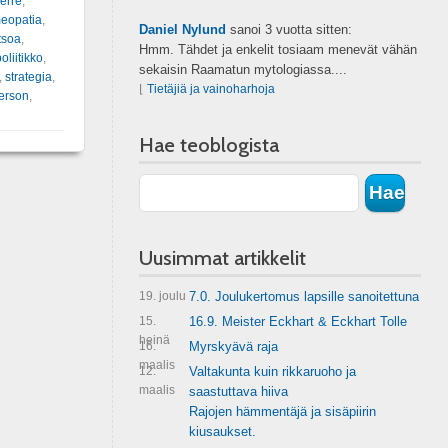
erre
,
eopatia
,
Daniel Nylund
sanoi
3 vuotta sitten:
etsoa
,
Hmm. Tähdet ja enkelit tosiaam menevät vähän
oliitikko
,
sekaisin Raamatun mytologiassa....
,
strategia
,
⌊
Tietäjiä ja vainoharhoja
erson
,
Hae teoblogista
Uusimmat artikkelit
19. joulu
7.0. Joulukertomus lapsille sanoitettuna
15.
16.9. Meister Eckhart & Eckhart Tolle
heinä
16.
Myrskyävä raja
maalis
12.
Valtakunta kuin rikkaruoho ja
maalis
saastuttava hiiva
Rajojen hämmentäjä ja sisäpiirin
kiusaukset.