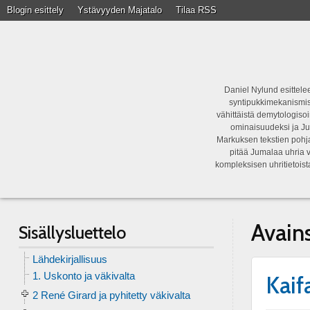
Blogin esittely
Ystävyyden Majatalo
Tilaa RSS
Daniel Nylund esittelee
syntipukkimekanismist
vähittäistä demytologisoi
ominaisuudeksi ja Ju
Markuksen tekstien pohja
pitää Jumalaa uhria v
kompleksisen uhritietois
Avain
Sisällysluettelo
Lähdekirjallisuus
1. Uskonto ja väkivalta
Kaif
2 René Girard ja pyhitetty väkivalta