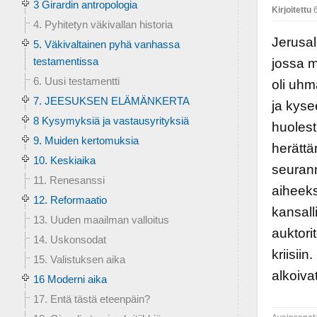
3 Girardin antropologia
Kirjoitettu
6
4. Pyhitetyn väkivallan historia
Jerusal
5. Väkivaltainen pyhä vanhassa
testamentissa
jossa m
6. Uusi testamentti
oli uhm
7. JEESUKSEN ELÄMÄNKERTA
ja kys
8 Kysymyksiä ja vastausyrityksiä
huolest
9. Muiden kertomuksia
herättä
10. Keskiaika
seurann
11. Renesanssi
aiheeks
12. Reformaatio
kansall
13. Uuden maailman valloitus
auktori
14. Uskonsodat
kriisii
15. Valistuksen aika
alkoiva
16 Moderni aika
17. Entä tästä eteenpäin?