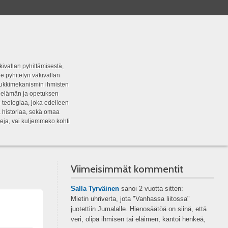
kivallan pyhittämisestä,
e pyhitetyn väkivallan
tipukkimekanismin ihmisten
n elämän ja opetuksen
 teologiaa, joka edelleen
a historiaa, sekä omaa
eja, vai kuljemmeko kohti
Viimeisimmät kommentit
Salla Tyrväinen
sanoi
2 vuotta sitten:
Mietin uhriverta, jota "Vanhassa liitossa"
juotettiin Jumalalle. Hienosäätöä on siinä, että
veri, olipa ihmisen tai eläimen, kantoi henkeä,