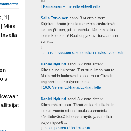
pu...
kommenttia
⌊
Painajainen viimeisellä ehtoollisella
,[1]
Salla Tyrväinen
sanoi
3 vuotta sitten:
Kirjoitan tämän jo sukuluetteloja käsittelevän
2] Mies
jakson jälkeen, jottei unohdu - lämmin kiitos
tavalla
joululukemisista! Ruut ei pyrkinyt turvaamaan
suink...
⌊
Tuhansien vuosien sukuluettelot ja mykistävä enkeli
Daniel Nylund
sanoi
3 vuotta sitten:
len
Kiitos suosituksesta. Tutustun ilman muuta.
Mulla onkin luultavasti kaikki muut Girardin
ois
englanniksi ilmestyneet kirjat....
⌊
16.9. Meister Eckhart & Eckhart Tolle
vakavaan
Daniel Nylund
sanoi
3 vuotta sitten:
litsijat
Kiitos rohkaisusta. Tämä artikkeli julkaistiin
joskus vuosia sitten kopulukiusaamista
käsittelevässä lehdessä myös ja sai silloin
paljon hyvä�...
⌊
Toisen posken kääntämisestä