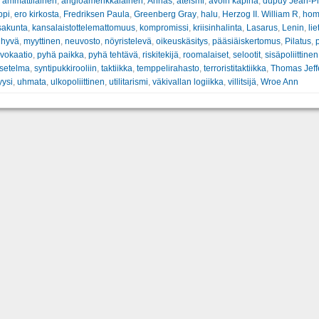
:
ammattilainen
,
angloamerikkalainen
,
Annas
,
ateismi
,
avoin kapina
,
dupuy Jean-Pi
ppi
,
ero kirkosta
,
Fredriksen Paula
,
Greenberg Gray
,
halu
,
Herzog II. William R
,
hom
sakunta
,
kansalaistottelemattomuus
,
kompromissi
,
kriisinhalinta
,
Lasarus
,
Lenin
,
li
 hyvä
,
myyttinen
,
neuvosto
,
nöyristelevä
,
oikeuskäsitys
,
pääsiäiskertomus
,
Pilatus
,
p
vokaatio
,
pyhä paikka
,
pyhä tehtävä
,
riskitekijä
,
roomalaiset
,
selootit
,
sisäpoliittinen
asetelma
,
syntipukkirooliin
,
taktiikka
,
temppelirahasto
,
terroristitaktiikka
,
Thomas Jeff
yysi
,
uhmata
,
ulkopoliittinen
,
utilitarismi
,
väkivallan logiikka
,
villitsijä
,
Wroe Ann