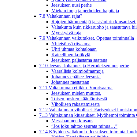
Jeesuksen uusi perhe
Miekan tuoja ja perheiden hajottaja
7.8 Valtakunnan rajat?
Rajojen hämmentäjä ja sisäpiirin kiusaukset.
Valtakunta kuin rikkaruoho ja saastuttava hi
Myrskyävä raja
7.9 Valtakunnan vaikutukset. Opettaa toiminnalla
Yhteisönsä riivaama
Uhri uhmaa kohtaloaan
Kateellinen kotikylä
Jeesuksen paljastama saatana
7.10 Jeesus, Johannes ja Herodeksen uusperhe
Vaarallisia kolmiodraamoja
Johannes epäilee Jeesusta
Johannes mestataan
7.11 Valtakunnan etiikka. Vuorisaarna
Jeesuksen mielen muutos.
Toisen posken kääntämisestä
Vihollisen rakastamisesta
7.12 Valtakunnan viholliset. Fariseukset ihmiskunn
7.13 Valtakunnan kiusaukset. Myöhempi toiminta 
Messiaaninen kiusaus
”Jos joku tahtoo seurata minua…”
7.14 Köyhien valtakunta. Jeesuksen toiminta Juud