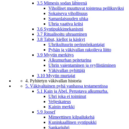
3.5 Mimesis sodan lähteenä
Viholliset muuttuvat toistensa peilikuviksi
Sokaiseva vihollisuus
Samanlaisuuden uhka
Uhria vaativa kriisi
3.6 Syntipukkimekanismi
3.7 Ritualisoitu uhraaminen
3.8 Tabut, kiellot ja käskyt
Uhrikultuurin perinnönkantajat
Pyhän ja väkivallan rakoileva liitto
3.9 Myytin merkitys
Alkumurhan peitetarina
Uhrin vaientaminen ja syyllistäminen
Väkivallan pyhittäjä
3.10 Myytin murtajat
4. Pyhitetyn väkivallan historia
5. Väkivaltainen pyhä vanhassa testamentissa
5.1 Kain ja Abel. Perustava alkumurha.
Uhri joka ei toiminut
Veljeskateus
Kainin merkki
5.9 Joosef
Mimeettinen kilpailukehä
Kuninkaallinen syntipukki
Sankariuhri