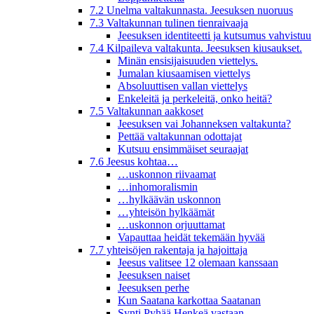
7.2 Unelma valtakunnasta. Jeesuksen nuoruus
7.3 Valtakunnan tulinen tienraivaaja
Jeesuksen identiteetti ja kutsumus vahvistuu
7.4 Kilpaileva valtakunta. Jeesuksen kiusaukset.
Minän ensisijaisuuden viettelys.
Jumalan kiusaamisen viettelys
Absoluuttisen vallan viettelys
Enkeleitä ja perkeleitä, onko heitä?
7.5 Valtakunnan aakkoset
Jeesuksen vai Johanneksen valtakunta?
Pettää valtakunnan odottajat
Kutsuu ensimmäiset seuraajat
7.6 Jeesus kohtaa…
…uskonnon riivaamat
…inhomoralismin
…hylkäävän uskonnon
…yhteisön hylkäämät
…uskonnon orjuuttamat
Vapauttaa heidät tekemään hyvää
7.7 yhteisöjen rakentaja ja hajoittaja
Jeesus valitsee 12 olemaan kanssaan
Jeesuksen naiset
Jeesuksen perhe
Kun Saatana karkottaa Saatanan
Synti Pyhää Henkeä vastaan