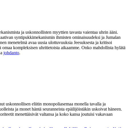
ekanismista ja uskonnollisten myyttien tavasta vaientaa uhrin ääni.
ia vaativan syntipukkimekanismin ihmisten ominaisuudeksi ja Jumalan
nen menetelmä avaa uusia ulottuvuuksia Jeesuksesta ja kritisoi
 sekä omaa kompleksisen uhritietoista aikaamme. Onko mahdollista hylätä
ja
johdanto
.
nnut uskonnollisen eliitin monopoliasemaa monella tavalla ja
lleista ja monet häntä seuranneista epäilijöistäkin uskoivat häneen.
toriteetit menettäisivät valtansa ja koko kansa joutuisi vakavaan