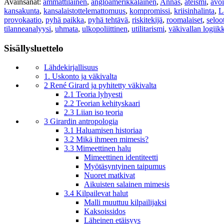
Avainsanat:
ammattilainen
,
angloamerikkalainen
,
Annas
,
ateismi
,
avoi
kansakunta
,
kansalaistottelemattomuus
,
kompromissi
,
kriisinhalinta
,
L
provokaatio
,
pyhä paikka
,
pyhä tehtävä
,
riskitekijä
,
roomalaiset
,
seloot
tilanneanalyysi
,
uhmata
,
ulkopoliittinen
,
utilitarismi
,
väkivallan logiik
Sisällysluettelo
Lähdekirjallisuus
1. Uskonto ja väkivalta
2 René Girard ja pyhitetty väkivalta
2.1 Teoria lyhyesti
2.2 Teorian kehityskaari
2.3 Liian iso teoria
3 Girardin antropologia
3.1 Haluamisen historiaa
3.2 Mikä ihmeen mimesis?
3.3 Mimeettinen halu
Mimeettinen identiteetti
Myötäsyntyinen taipumus
Nuoret matkivat
Aikuisten salainen mimesis
3.4 Kilpailevat halut
Malli muuttuu kilpailijaksi
Kaksoissidos
Läheinen etäisyys