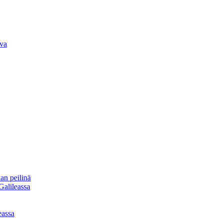
iva
an peilinä
Galileassa
eassa