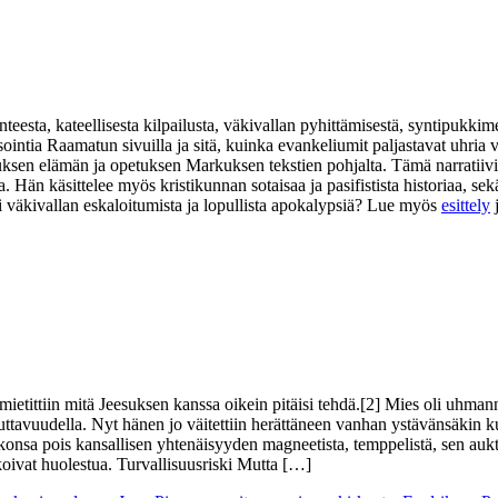
eesta, kateellisesta kilpailusta, väkivallan pyhittämisestä, syntipukkim
isointia Raamatun sivuilla ja sitä, kuinka evankeliumit paljastavat uhr
suksen elämän ja opetuksen Markuksen tekstien pohjalta. Tämä narratiivi
na. Hän käsittelee myös kristikunnan sotaisaa ja pasifistista historiaa,
i väkivallan eskaloitumista ja lopullista apokalypsiä? Lue myös
esittely
 mietittiin mitä Jeesuksen kanssa oikein pitäisi tehdä.[2] Mies oli uhma
avuudella. Nyt hänen jo väitettiin herättäneen vanhan ystävänsäkin kuo
 uskonsa pois kansallisen yhtenäisyyden magneetista, temppelistä, sen auk
lkoivat huolestua. Turvallisuusriski Mutta […]