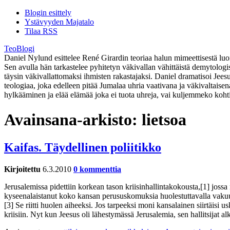
Blogin esittely
Ystävyyden Majatalo
Tilaa RSS
TeoBlogi
Daniel Nylund esittelee René Girardin teoriaa halun mimeettisestä luont
Sen avulla hän tarkastelee pyhitetyn väkivallan vähittäistä demytolog
täysin väkivallattomaksi ihmisten rakastajaksi. Daniel dramatisoi Jee
teologiaa, joka edelleen pitää Jumalaa uhria vaativana ja väkivaltaise
hylkääminen ja elää elämää joka ei tuota uhreja, vai kuljemmeko koht
Avainsana-arkisto:
lietsoa
Kaifas. Täydellinen poliitikko
Kirjoitettu
6.3.2010
0 kommenttia
Jerusalemissa pidettiin korkean tason kriisinhallintakokousta,[1] jossa
kyseenalaistanut koko kansan perususkomuksia huolestuttavalla vakuutt
[3] Se riitti huolen aiheeksi. Jos tarpeeksi moni kansalainen siirtäisi
kriisiin. Nyt kun Jeesus oli lähestymässä Jerusalemia, sen hallitsijat a