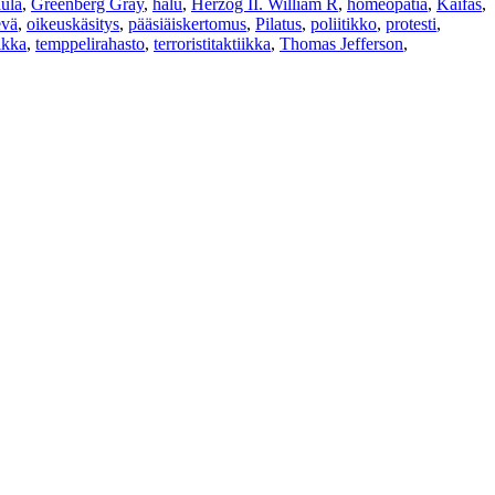
aula
,
Greenberg Gray
,
halu
,
Herzog II. William R
,
homeopatia
,
Kaifas
,
evä
,
oikeuskäsitys
,
pääsiäiskertomus
,
Pilatus
,
poliitikko
,
protesti
,
ikka
,
temppelirahasto
,
terroristitaktiikka
,
Thomas Jefferson
,