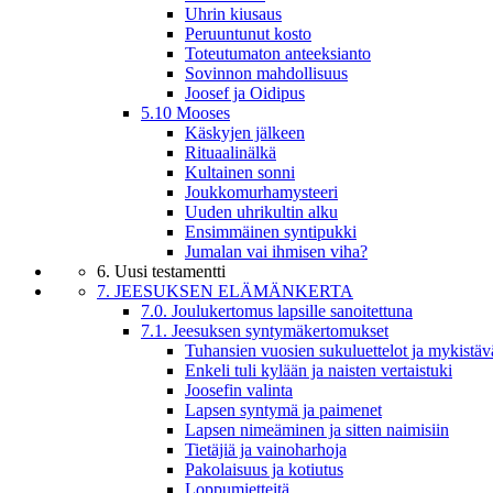
Uhrin kiusaus
Peruuntunut kosto
Toteutumaton anteeksianto
Sovinnon mahdollisuus
Joosef ja Oidipus
5.10 Mooses
Käskyjen jälkeen
Rituaalinälkä
Kultainen sonni
Joukkomurhamysteeri
Uuden uhrikultin alku
Ensimmäinen syntipukki
Jumalan vai ihmisen viha?
6. Uusi testamentti
7. JEESUKSEN ELÄMÄNKERTA
7.0. Joulukertomus lapsille sanoitettuna
7.1. Jeesuksen syntymäkertomukset
Tuhansien vuosien sukuluettelot ja mykistäv
Enkeli tuli kylään ja naisten vertaistuki
Joosefin valinta
Lapsen syntymä ja paimenet
Lapsen nimeäminen ja sitten naimisiin
Tietäjiä ja vainoharhoja
Pakolaisuus ja kotiutus
Loppumietteitä