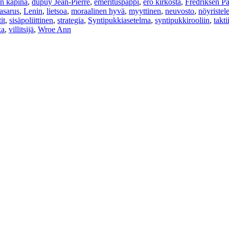
n kapina
,
dupuy Jean-Pierre
,
emerituspappi
,
ero kirkosta
,
Fredriksen P
asarus
,
Lenin
,
lietsoa
,
moraalinen hyvä
,
myyttinen
,
neuvosto
,
nöyristel
it
,
sisäpoliittinen
,
strategia
,
Syntipukkiasetelma
,
syntipukkirooliin
,
takti
ka
,
villitsijä
,
Wroe Ann