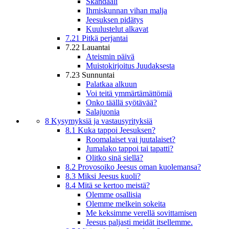
Skandaali
Ihmiskunnan vihan malja
Jeesuksen pidätys
Kuulustelut alkavat
7.21 Pitkä perjantai
7.22 Lauantai
Ateismin päivä
Muistokirjoitus Juudaksesta
7.23 Sunnuntai
Palatkaa alkuun
Voi teitä ymmärtämättömiä
Onko täällä syötävää?
Salajuonia
8 Kysymyksiä ja vastausyrityksiä
8.1 Kuka tappoi Jeesuksen?
Roomalaiset vai juutalaiset?
Jumalako tappoi tai tapatti?
Olitko sinä siellä?
8.2 Provosoiko Jeesus oman kuolemansa?
8.3 Miksi Jeesus kuoli?
8.4 Mitä se kertoo meistä?
Olemme osallisia
Olemme melkein sokeita
Me keksimme verellä sovittamisen
Jeesus paljasti meidät itsellemme.