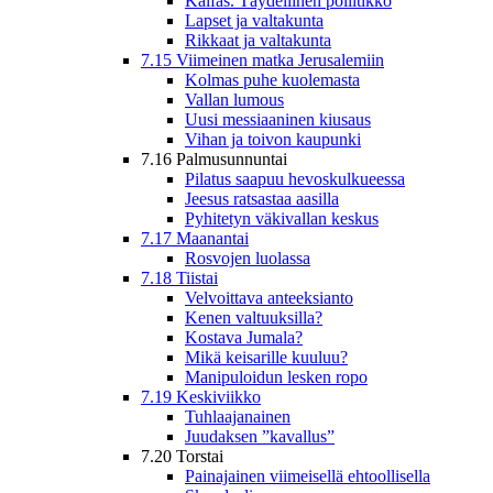
Kaifas. Täydellinen poliitikko
Lapset ja valtakunta
Rikkaat ja valtakunta
7.15 Viimeinen matka Jerusalemiin
Kolmas puhe kuolemasta
Vallan lumous
Uusi messiaaninen kiusaus
Vihan ja toivon kaupunki
7.16 Palmusunnuntai
Pilatus saapuu hevoskulkueessa
Jeesus ratsastaa aasilla
Pyhitetyn väkivallan keskus
7.17 Maanantai
Rosvojen luolassa
7.18 Tiistai
Velvoittava anteeksianto
Kenen valtuuksilla?
Kostava Jumala?
Mikä keisarille kuuluu?
Manipuloidun lesken ropo
7.19 Keskiviikko
Tuhlaajanainen
Juudaksen ”kavallus”
7.20 Torstai
Painajainen viimeisellä ehtoollisella