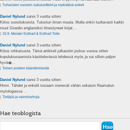
⌊
Tuhansien vuosien sukuluettelot ja mykistävä enkeli
Daniel Nylund
sanoi
3 vuotta sitten:
Kiitos suosituksesta. Tutustun ilman muuta. Mulla onkin luultavasti kaikki
muut Girardin englanniksi ilmestyneet kirjat....
⌊
16.9. Meister Eckhart & Eckhart Tolle
Daniel Nylund
sanoi
3 vuotta sitten:
Kiitos rohkaisusta. Tämä artikkeli julkaistiin joskus vuosia sitten
kopulukiusaamista käsittelevässä lehdessä myös ja sai silloin paljon
hyvä�...
⌊
Toisen posken kääntämisestä
Daniel Nylund
sanoi
3 vuotta sitten:
Hmm. Tähdet ja enkelit tosiaam menevät vähän sekaisin Raamatun
mytologiassa....
⌊
Tietäjiä ja vainoharhoja
Hae teoblogista