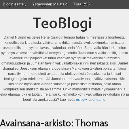
Blogin esittely
Ystävyyden Majatalo
Tilaa RSS
TeoBlogi
Daniel Nylund esittelee René Girardin teoriaa halun mimeettisestä luonteesta,
kateellisesta kilpailusta, väkivallan pyhittämisestä, syntipukkimekanismista ja
uskonnollisten myyttien tavasta vaientaa uhrin ääni. Sen avulla hän tarkastelee
pyhitetyn väkivallan vähittäistä demytologisointia Raamatun sivuilla ja sitä, kuinka
evankeliumit paljastavat uhria vaativan syntipukkimekanismin ihmisten
ominaisuudeksi ja Jumalan täysin väkivallattomaksi ihmisten rakastajaksi. Daniel
dramatisoi Jeesuksen elämän ja opetuksen Markuksen tekstien pohjalta. Tämä
narratiivinen menetelmä avaa uusia ulottuvuuksia Jeesuksesta ja kritisoi
teologiaa, joka edelleen pitää Jumalaa uhria vaativana ja väkivaltaisena. Hän
käsittelee myös kristikunnan sotaisaa ja pasifistista historiaa, sekä omaa
kompleksisen uhritietoista aikaamme. Onko mahdollista hylätä hylkääminen ja
elää elämää joka ei tuota uhreja, vai kuljemmeko kohti väkivallan eskaloitumista ja
lopullista apokalypsiä? Lue myös
esittely
ja
johdanto
.
Avainsana-arkisto:
Thomas