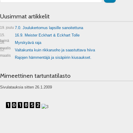
Uusimmat artikkelit
19. joulu
7.0. Joulukertomus lapsille sanoitettuna
15.
16.9. Meister Eckhart & Eckhart Tolle
heinä
16.
Myrskyävä raja
maalis
12.
Valtakunta kuin rikkaruoho ja saastuttava hiiva
maalis
Rajojen hämmentäjä ja sisäpiirin kiusaukset.
Mimeettinen tartuntatilasto
Sivulatauksia sitten 26.1.2009