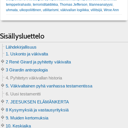
temppelirahasto
,
terroristitaktiikka
,
Thomas Jefferson
,
tilanneanalyysi
,
uhmata
,
ulkopoliittinen
,
utilitarismi
,
väkivallan logiikka
,
villitsijä
,
Wroe Ann
Sisällysluettelo
Lähdekirjallisuus
1. Uskonto ja väkivalta
2 René Girard ja pyhitetty väkivalta
3 Girardin antropologia
4. Pyhitetyn väkivallan historia
5. Väkivaltainen pyhä vanhassa testamentissa
6. Uusi testamentti
7. JEESUKSEN ELÄMÄNKERTA
8 Kysymyksiä ja vastausyrityksiä
9. Muiden kertomuksia
10. Keskiaika