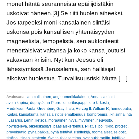
monet häntä seuranneista epäilijöistäkin
uskoivat häneen.[3] Se riitti huolen aiheeksi.
Jos tarpeeksi moni kansalainen siirtäisi
uskonsa pois kansallisen yhtenäisyyden
magneetista, temppelistä, sen auktoriteetit
menettäisivät valtansa ja koko kansa joutuisi
vakavaan kriisiin. Nyt kun Jeesus oli
lähestymässä Jerusalemia, sen hallitsijat
alkoivat huolestua. Turvallisuusriski Mutta […]
Avainsanat:
ammattilainen
,
angloamerikkalainen
,
Annas
,
ateismi
,
avoin kapina
,
dupuy Jean-Pierre
,
emerituspappi
,
ero kirkosta
,
Fredriksen Paula
,
Greenberg Gray
,
halu
,
Herzog II. William R
,
homeopatia
,
Kaifas
,
kansakunta
,
kansalaistottelemattomuus
,
kompromissi
,
kriisinhalinta
,
Lasarus
,
Lenin
,
lietsoa
,
moraalinen hyvä
,
myyttinen
,
neuvosto
,
nöyristelevä
,
oikeuskäsitys
,
pääsiäiskertomus
,
Pilatus
,
poliitikko
,
protesti
,
provokaatio
,
pyhä paikka
,
pyhä tehtävä
,
riskitekijä
,
roomalaiset
,
selootit
,
sisäpoliittinen
,
strategia
,
Syntipukkiasetelma
,
syntipukkirooliin
,
taktiikka
,