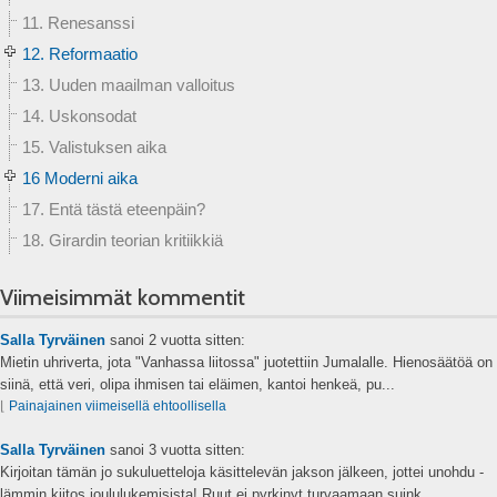
11. Renesanssi
12. Reformaatio
13. Uuden maailman valloitus
14. Uskonsodat
15. Valistuksen aika
16 Moderni aika
17. Entä tästä eteenpäin?
18. Girardin teorian kritiikkiä
Viimeisimmät kommentit
Salla Tyrväinen
sanoi
2 vuotta sitten:
Mietin uhriverta, jota "Vanhassa liitossa" juotettiin Jumalalle. Hienosäätöä on
siinä, että veri, olipa ihmisen tai eläimen, kantoi henkeä, pu...
⌊
Painajainen viimeisellä ehtoollisella
Salla Tyrväinen
sanoi
3 vuotta sitten:
Kirjoitan tämän jo sukuluetteloja käsittelevän jakson jälkeen, jottei unohdu -
lämmin kiitos joululukemisista! Ruut ei pyrkinyt turvaamaan suink...