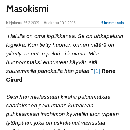
Masokismi
Kirjoitettu
25.2.2009
Muokattu
10.1.2016
5 kommenttia
”Halulla on oma logiikkansa. Se on uhkapelurin
logiikka. Kun tietty huonon onnen määrä on
ylitetty, onneton peluri ei luovuta. Mitä
huonommaksi ennusteet käyvät, sitä
suuremmilla panoksilla hän pelaa.”
[1]
Rene
Girard
Siksi hän mielessään kiirehti paluumatkaa
saadakseen painumaan kumaraan
puhkeamaan intohimon kyyneliin tuon ylpeän
tytönpään, joka on uskaltanut vastustaa