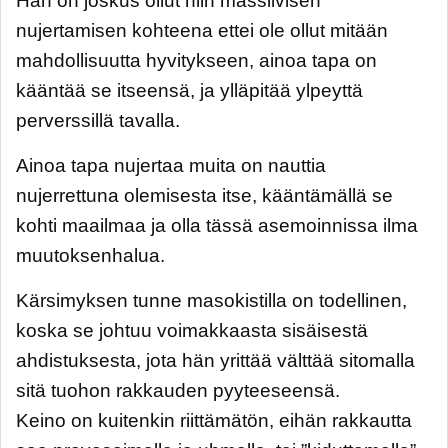
Hän on joskus ollut niin massiivisen
nujertamisen kohteena ettei ole ollut mitään
mahdollisuutta hyvitykseen, ainoa tapa on
kääntää se itseensä, ja ylläpitää ylpeyttä
perverssillä tavalla.
Ainoa tapa nujertaa muita on nauttia
nujerrettuna olemisesta itse, kääntämällä se
kohti maailmaa ja olla tässä asemoinnissa ilma
muutoksenhalua.
Kärsimyksen tunne masokistilla on todellinen,
koska se johtuu voimakkaasta sisäisestä
ahdistuksesta, jota hän yrittää välttää sitomalla
sitä tuohon rakkauden pyyteeseensä.
Keino on kuitenkin riittämätön, eihän rakkautta