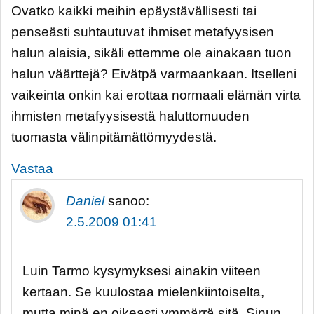
Ovatko kaikki meihin epäystävällisesti tai
penseästi suhtautuvat ihmiset metafyysisen
halun alaisia, sikäli ettemme ole ainakaan tuon
halun väärttejä? Eivätpä varmaankaan. Itselleni
vaikeinta onkin kai erottaa normaali elämän virta
ihmisten metafyysisestä haluttomuuden
tuomasta välinpitämättömyydestä.
Vastaa
Daniel
sanoo:
2.5.2009 01:41
Luin Tarmo kysymyksesi ainakin viiteen
kertaan. Se kuulostaa mielenkiintoiselta,
mutta minä en oikeasti ymmärrä sitä. Sinun