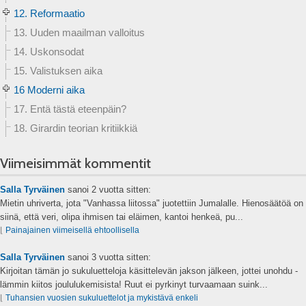
12. Reformaatio
13. Uuden maailman valloitus
14. Uskonsodat
15. Valistuksen aika
16 Moderni aika
17. Entä tästä eteenpäin?
18. Girardin teorian kritiikkiä
Viimeisimmät kommentit
Salla Tyrväinen
sanoi
2 vuotta sitten:
Mietin uhriverta, jota "Vanhassa liitossa" juotettiin Jumalalle. Hienosäätöä on
siinä, että veri, olipa ihmisen tai eläimen, kantoi henkeä, pu...
⌊
Painajainen viimeisellä ehtoollisella
Salla Tyrväinen
sanoi
3 vuotta sitten:
Kirjoitan tämän jo sukuluetteloja käsittelevän jakson jälkeen, jottei unohdu -
lämmin kiitos joululukemisista! Ruut ei pyrkinyt turvaamaan suink...
⌊
Tuhansien vuosien sukuluettelot ja mykistävä enkeli