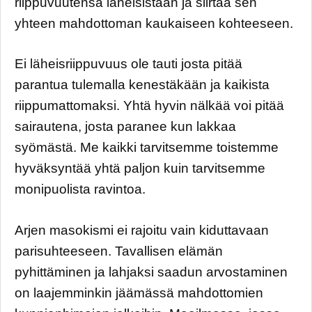
riippuvuutensa läheisistään ja siirtää sen
yhteen mahdottoman kaukaiseen kohteeseen.
Ei läheisriippuvuus ole tauti josta pitää
parantua tulemalla kenestäkään ja kaikista
riippumattomaksi. Yhtä hyvin nälkää voi pitää
sairautena, josta paranee kun lakkaa
syömästä. Me kaikki tarvitsemme toistemme
hyväksyntää yhtä paljon kuin tarvitsemme
monipuolista ravintoa.
Arjen masokismi ei rajoitu vain kiduttavaan
parisuhteeseen. Tavallisen elämän
pyhittäminen ja lahjaksi saadun arvostaminen
on laajemminkin jäämässä mahdottomien