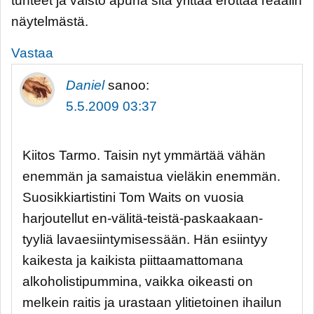
tunteet ja vaisto apuna sitä yrittää erottaa reaalin
näytelmästä.
Vastaa
Daniel
sanoo:
5.5.2009 03:37
Kiitos Tarmo. Taisin nyt ymmärtää vähän
enemmän ja samaistua vieläkin enemmän.
Suosikkiartistini Tom Waits on vuosia
harjoutellut en-välitä-teistä-paskaakaan-
tyyliä lavaesiintymisessään. Hän esiintyy
kaikesta ja kaikista piittaamattomana
alkoholistipummina, vaikka oikeasti on
melkein raitis ja urastaan ylitietoinen ihailun