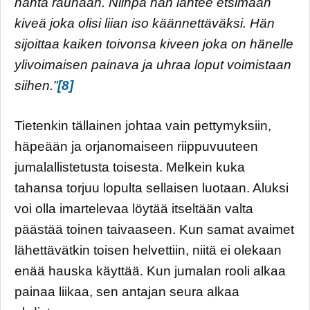
häntä rauhaan. Niinpä hän lähtee etsimään
kiveä joka olisi liian iso käännettäväksi. Hän
sijoittaa kaiken toivonsa kiveen joka on hänelle
ylivoimaisen painava ja uhraa loput voimistaan
siihen.”
[8]
Tietenkin tällainen johtaa vain pettymyksiin,
häpeään ja orjanomaiseen riippuvuuteen
jumalallistetusta toisesta. Melkein kuka
tahansa torjuu lopulta sellaisen luotaan. Aluksi
voi olla imartelevaa löytää itseltään valta
päästää toinen taivaaseen. Kun samat avaimet
lähettävätkin toisen helvettiin, niitä ei olekaan
enää hauska käyttää. Kun jumalan rooli alkaa
painaa liikaa, sen antajan seura alkaa