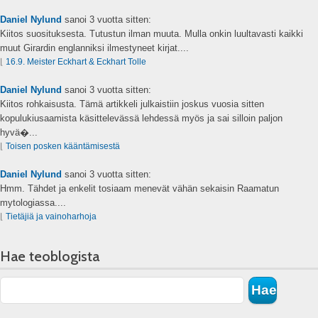
Daniel Nylund
sanoi
3 vuotta sitten:
Kiitos suosituksesta. Tutustun ilman muuta. Mulla onkin luultavasti kaikki
muut Girardin englanniksi ilmestyneet kirjat....
⌊
16.9. Meister Eckhart & Eckhart Tolle
Daniel Nylund
sanoi
3 vuotta sitten:
Kiitos rohkaisusta. Tämä artikkeli julkaistiin joskus vuosia sitten
kopulukiusaamista käsittelevässä lehdessä myös ja sai silloin paljon
hyvä�...
⌊
Toisen posken kääntämisestä
Daniel Nylund
sanoi
3 vuotta sitten:
Hmm. Tähdet ja enkelit tosiaam menevät vähän sekaisin Raamatun
mytologiassa....
⌊
Tietäjiä ja vainoharhoja
Hae teoblogista