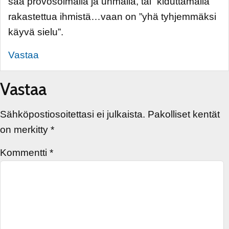
saa provosoimalla ja uhmalla, tai ”kiduttamalla”
rakastettua ihmistä…vaan on ”yhä tyhjemmäksi
käyvä sielu”.
Vastaa
Vastaa
Sähköpostiosoitettasi ei julkaista.
Pakolliset kentät
on merkitty
*
Kommentti
*