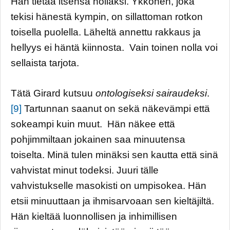
Hän tietää itsensä nollaksi. Ykkönen, joka
tekisi hänestä kympin, on sillattoman rotkon
toisella puolella. Läheltä annettu rakkaus ja
hellyys ei häntä kiinnosta. Vain toinen nolla voi
sellaista tarjota.
Tätä Girard kutsuu
ontologiseksi sairaudeksi
.
[9]
Tartunnan saanut on sekä näkevämpi että
sokeampi kuin muut. Hän näkee että
pohjimmiltaan jokainen saa minuutensa
toiselta. Minä tulen minäksi sen kautta että sinä
vahvistat minut todeksi. Juuri tälle
vahvistukselle masokisti on umpisokea. Hän
etsii minuuttaan ja ihmisarvoaan sen kieltäjiltä.
Hän kieltää luonnollisen ja inhimillisen