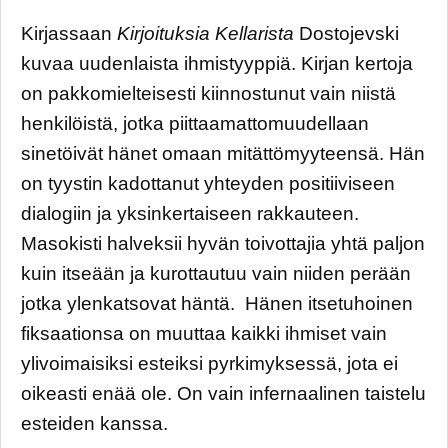
Kirjassaan
Kirjoituksia Kellarista
Dostojevski
kuvaa uudenlaista ihmistyyppiä. Kirjan kertoja
on pakkomielteisesti kiinnostunut vain niistä
henkilöistä, jotka piittaamattomuudellaan
sinetöivät hänet omaan mitättömyyteensä. Hän
on tyystin kadottanut yhteyden positiiviseen
dialogiin ja yksinkertaiseen rakkauteen.
Masokisti halveksii hyvän toivottajia yhtä paljon
kuin itseään ja kurottautuu vain niiden perään
jotka ylenkatsovat häntä. Hänen itsetuhoinen
fiksaationsa on muuttaa kaikki ihmiset vain
ylivoimaisiksi esteiksi pyrkimyksessä, jota ei
oikeasti enää ole. On vain infernaalinen taistelu
esteiden kanssa.