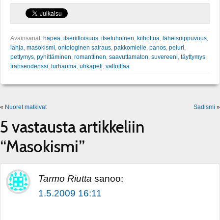
Avainsanat:
häpeä
,
itseriittoisuus
,
itsetuhoinen
,
kiihottua
,
läheisriippuvuus
,
lahja
,
masokismi
,
ontologinen sairaus
,
pakkomielle
,
panos
,
peluri
,
pettymys
,
pyhittäminen
,
romanttinen
,
saavuttamaton
,
suvereeni
,
täyttymys
,
transendenssi
,
turhauma
,
uhkapeli
,
valloittaa
«
Nuoret matkivat
Sadismi
»
5 vastausta artikkeliin
“Masokismi”
Tarmo Riutta
sanoo:
1.5.2009 16:11