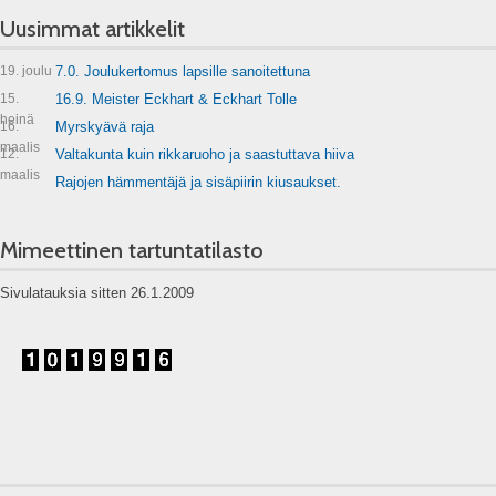
Uusimmat artikkelit
19. joulu
7.0. Joulukertomus lapsille sanoitettuna
15.
16.9. Meister Eckhart & Eckhart Tolle
heinä
16.
Myrskyävä raja
maalis
12.
Valtakunta kuin rikkaruoho ja saastuttava hiiva
maalis
Rajojen hämmentäjä ja sisäpiirin kiusaukset.
Mimeettinen tartuntatilasto
Sivulatauksia sitten 26.1.2009