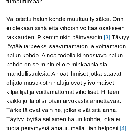
turhautumaan.
Valloitettu halun kohde muuttuu tylsäksi. Onni
ei olekaan siinä että vihdoin voittaa osakseen
rakkauden. Pikemminkin päinvastoin.
[3]
Täytyy
löytää tarpeeksi saavuttamaton ja voittamaton
halun kohde. Ainoa todella kiinnostava halun
kohde on se mihin ei ole minkäänlaisia
mahdollisuuksia. Ainoat ihmiset jotka saavat
ohjata masokistin haluja ovat ylivoimaiset
kilpailijat ja voittamattomat viholliset. Hiiteen
kaikki joilla olisi jotain arvokasta annettavaa.
Tärkeitä ovat vain ne, jotka eivät sitä anna.
Täytyy löytää sellainen halun kohde, joka ei
tuota pettymystä antautumalla liian helposti.
[4]