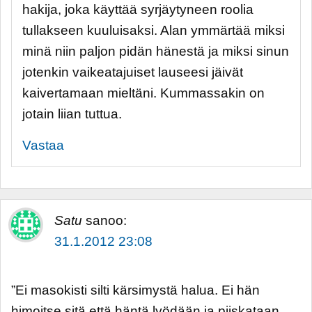
hakija, joka käyttää syrjäytyneen roolia
tullakseen kuuluisaksi. Alan ymmärtää miksi
minä niin paljon pidän hänestä ja miksi sinun
jotenkin vaikeatajuiset lauseesi jäivät
kaivertamaan mieltäni. Kummassakin on
jotain liian tuttua.
Vastaa
Satu
sanoo:
31.1.2012 23:08
”Ei masokisti silti kärsimystä halua. Ei hän
himoitse sitä että häntä lyödään ja piiskataan,