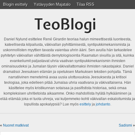
Blogin esittely
Ystävyyden Majatalo
Tilaa RSS
TeoBlogi
Daniel Nylund esittelee René Girardin teoriaa halun mimeettisestä luonteesta,
kateellisesta kilpailusta, väkivallan pyhittämisestä, syntipukkimekanismista ja
uskonnollisten myyttien tavasta vaientaa uhrin ääni. Sen avulla hän tarkastelee
pyhitetyn väkivallan vähittäistä demytologisointia Raamatun sivuilla ja sitä, kuinka
evankeliumit paljastavat uhria vaativan syntipukkimekanismin ihmisten
ominaisuudeksi ja Jumalan täysin väkivallattomaksi ihmisten rakastajaksi. Daniel
dramatisoi Jeesuksen elämän ja opetuksen Markuksen tekstien pohjalta. Tämä
narratiivinen menetelmä avaa uusia ulottuvuuksia Jeesuksesta ja kritisoi
teologiaa, joka edelleen pitää Jumalaa uhria vaativana ja väkivaltaisena. Hän
käsittelee myös kristikunnan sotaisaa ja pasifistista historiaa, sekä omaa
kompleksisen uhritietoista aikaamme. Onko mahdollista hylätä hylkääminen ja
elää elämää joka ei tuota uhreja, vai kuljemmeko kohti väkivallan eskaloitumista ja
lopullista apokalypsiä? Lue myös
esittely
ja
johdanto
.
«
Nuoret matkivat
Sadismi
»