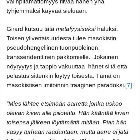
välinpitämättömyys riivaa hänen yhä
tyhjemmäksi käyvää sieluaan.
Girard kutsuu tätä
metafyysiseksi
haluksi.
Toisen ylivertaisuudesta tulee masokistin
pseudohengellinen tuonpuoleinen,
transsendenttinen pakkomielle. Jokainen
nöyryytys ja tappio vakuuttaa hänet siitä että
pelastus sittenkin löytyy toisesta. Tämä on
masokistisen imitoinnin traaginen paradoksi.
[7]
”Mies lähtee etsimään aarretta jonka uskoo
olevan kiven alle piilotettu. Hän kääntää kiven
toisensa jälkeen löytämättä mitään. Pian hän
väsyy turhaan raadantaan, mutta aarre ei jätä