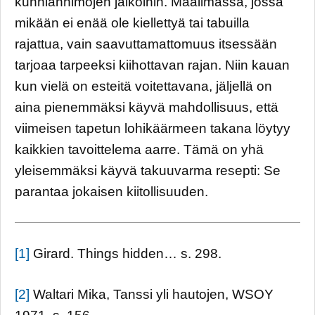
kunnianhimojen jalkoihin. Maailmassa, jossa
mikään ei enää ole kiellettyä tai tabuilla
rajattua, vain saavuttamattomuus itsessään
tarjoaa tarpeeksi kiihottavan rajan. Niin kauan
kun vielä on esteitä voitettavana, jäljellä on
aina pienemmäksi käyvä mahdollisuus, että
viimeisen tapetun lohikäärmeen takana löytyy
kaikkien tavoittelema aarre. Tämä on yhä
yleisemmäksi käyvä takuuvarma resepti: Se
parantaa jokaisen kiitollisuuden.
[1]
Girard. Things hidden… s. 298.
[2]
Waltari Mika, Tanssi yli hautojen, WSOY