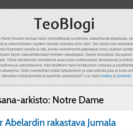
TeoBlogi
 René Girardin teoriaa halun mimeettisestä luonteesta, kateellisesta kilpailusta, vä
a ja uskonnollisten myyttien tavasta vaientaa uhrin ääni. Sen avulla hän tarkastele
ntia Raamatun sivuilla ja sitä, kuinka evankeliumit paljastavat uhria vaativan syn
malan täysin väkivallattomaksi ihmisten rakastajaksi. Daniel dramatisoi Jeesukse
lta. Tämä narratiivinen menetelmä avaa uusia ulottuvuuksia Jeesuksesta ja kritisoi
aativana ja väkivaltaisena. Hän käsittelee myös kristikunnan sotaisaa ja pasifistist
ta aikaamme. Onko mahdollista hylätä hylkääminen ja elää elämää joka ei tuota uhr
väkivallan eskaloitumista ja lopullista apokalypsiä? Lue myös
esittely
ja
johdanto
.
sana-arkisto:
Notre Dame
r Abelardin rakastava Jumala