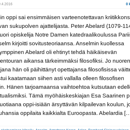
.4.2016
0 
n oppi sai ensimmäisen varteenotettavan kriitikkons
an sukupolven ajattelijasta. Peter Abelard (1079-114
uori opiskelija Notre Damen katedraalikoulussa Parii
elm kirjoitti sovitusteoriaansa. Anselmin kuollessa
mppinen Abelard oli ehtinyt tehdä häikäisevän
entouran aikansa tärkeimmäksi filosofiksi. Jo nuore
jana hän oli päihittänyt opettajansa filosofisissa väitt
stui kaatamaan siihen asti vallalla olleen filosofisen
in. Hänen tarjoamaansa vaihtoehtoa kutsutaan edel
ualismiksi. Tämä myöhäiskeskiajan Esa Saarinen p
vuotiaana oppi-isiään ärsyttävän kilpailevan koulun, 
 tuhansia oppilaita kaikkialta Euroopasta. Abelardia [