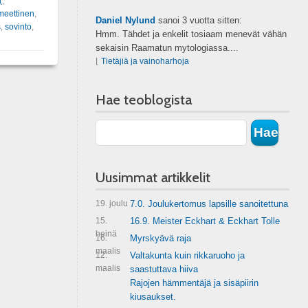
(
,
meettinen
,
Daniel Nylund
sanoi
3 vuotta sitten:
s
,
sovinto
,
Hmm. Tähdet ja enkelit tosiaam menevät vähän
sekaisin Raamatun mytologiassa....
⌊
Tietäjiä ja vainoharhoja
Hae teoblogista
Uusimmat artikkelit
19. joulu
7.0. Joulukertomus lapsille sanoitettuna
15.
16.9. Meister Eckhart & Eckhart Tolle
heinä
16.
Myrskyävä raja
maalis
12.
Valtakunta kuin rikkaruoho ja
maalis
saastuttava hiiva
Rajojen hämmentäjä ja sisäpiirin
kiusaukset.