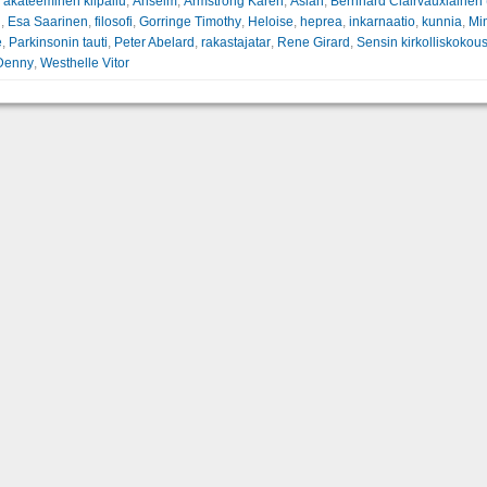
:
akateeminen kilpailu
,
Anselm
,
Armstrong Karen
,
Aslan
,
Bernhard Clairvauxlainen 
n
,
Esa Saarinen
,
filosofi
,
Gorringe Timothy
,
Heloise
,
heprea
,
inkarnaatio
,
kunnia
,
Mi
e
,
Parkinsonin tauti
,
Peter Abelard
,
rakastajatar
,
Rene Girard
,
Sensin kirkolliskokou
 Denny
,
Westhelle Vitor