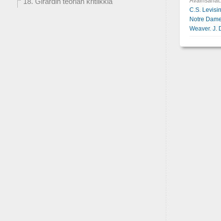
Avainsanat
18. Girardin teorian kritiikkiä
C.S. Levisi
Notre Dam
Weaver. J.