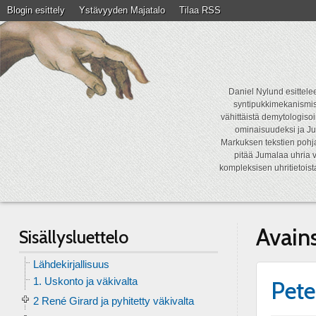
Blogin esittely
Ystävyyden Majatalo
Tilaa RSS
Daniel Nylund esittelee
syntipukkimekanismist
vähittäistä demytologisoi
ominaisuudeksi ja Ju
Markuksen tekstien pohja
pitää Jumalaa uhria v
kompleksisen uhritietois
Avain
Sisällysluettelo
Lähdekirjallisuus
1. Uskonto ja väkivalta
Pete
2 René Girard ja pyhitetty väkivalta