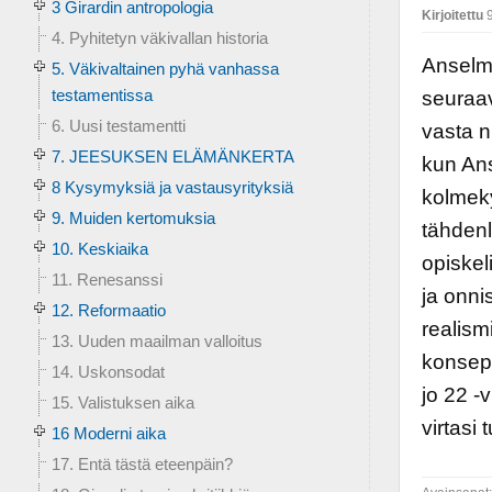
3 Girardin antropologia
Kirjoitettu
9
4. Pyhitetyn väkivallan historia
Anselmi
5. Väkivaltainen pyhä vanhassa
testamentissa
seuraav
6. Uusi testamentti
vasta n
7. JEESUKSEN ELÄMÄNKERTA
kun Ans
8 Kysymyksiä ja vastausyrityksiä
kolmeky
9. Muiden kertomuksia
tähdenl
10. Keskiaika
opiskeli
11. Renesanssi
ja onni
12. Reformaatio
realism
13. Uuden maailman valloitus
konsept
14. Uskonsodat
jo 22 -
15. Valistuksen aika
virtasi
16 Moderni aika
17. Entä tästä eteenpäin?