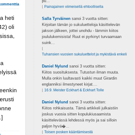
pu...
kommenttia
⌊
Painajainen viimeisellä ehtoollisella
a heti
Salla Tyrväinen
sanoi
3 vuotta sitten:
Kirjoitan tämän jo sukuluetteloja käsittelevän
2) oli
jakson jälkeen, jottei unohdu - lämmin kiitos
sissa,
joululukemisista! Ruut ei pyrkinyt turvaamaan
suink...
⌊
Tuhansien vuosien sukuluettelot ja mykistävä enkeli
na
Daniel Nylund
sanoi
3 vuotta sitten:
elyissä
Kiitos suosituksesta. Tutustun ilman muuta.
Mulla onkin luultavasti kaikki muut Girardin
englanniksi ilmestyneet kirjat....
leenkin
⌊
16.9. Meister Eckhart & Eckhart Tolle
erusti
Daniel Nylund
sanoi
3 vuotta sitten:
jonne
Kiitos rohkaisusta. Tämä artikkeli julkaistiin
joskus vuosia sitten kopulukiusaamista
…]
käsittelevässä lehdessä myös ja sai silloin
paljon hyvä�...
⌊
Toisen posken kääntämisestä