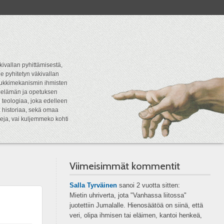
kivallan pyhittämisestä,
e pyhitetyn väkivallan
tipukkimekanismin ihmisten
n elämän ja opetuksen
 teologiaa, joka edelleen
a historiaa, sekä omaa
eja, vai kuljemmeko kohti
Viimeisimmät kommentit
Salla Tyrväinen
sanoi
2 vuotta sitten:
Mietin uhriverta, jota "Vanhassa liitossa"
juotettiin Jumalalle. Hienosäätöä on siinä, että
veri, olipa ihmisen tai eläimen, kantoi henkeä,