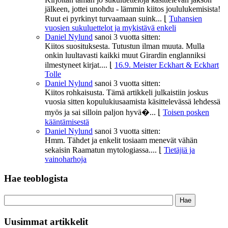
jälkeen, jottei unohdu - lämmin kiitos joululukemisista!
Ruut ei pyrkinyt turvaamaan suink...
⌊
Tuhansien
vuosien sukuluettelot ja mykistävä enkeli
Daniel Nylund
sanoi
3 vuotta sitten:
Kiitos suosituksesta. Tutustun ilman muuta. Mulla
onkin luultavasti kaikki muut Girardin englanniksi
ilmestyneet kirjat....
⌊
16.9. Meister Eckhart & Eckhart
Tolle
Daniel Nylund
sanoi
3 vuotta sitten:
Kiitos rohkaisusta. Tämä artikkeli julkaistiin joskus
vuosia sitten kopulukiusaamista käsittelevässä lehdessä
myös ja sai silloin paljon hyvä�...
⌊
Toisen posken
kääntämisestä
Daniel Nylund
sanoi
3 vuotta sitten:
Hmm. Tähdet ja enkelit tosiaam menevät vähän
sekaisin Raamatun mytologiassa....
⌊
Tietäjiä ja
vainoharhoja
Hae teoblogista
Uusimmat artikkelit