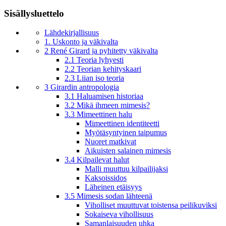
Sisällysluettelo
Lähdekirjallisuus
1. Uskonto ja väkivalta
2 René Girard ja pyhitetty väkivalta
2.1 Teoria lyhyesti
2.2 Teorian kehityskaari
2.3 Liian iso teoria
3 Girardin antropologia
3.1 Haluamisen historiaa
3.2 Mikä ihmeen mimesis?
3.3 Mimeettinen halu
Mimeettinen identiteetti
Myötäsyntyinen taipumus
Nuoret matkivat
Aikuisten salainen mimesis
3.4 Kilpailevat halut
Malli muuttuu kilpailijaksi
Kaksoissidos
Läheinen etäisyys
3.5 Mimesis sodan lähteenä
Viholliset muuttuvat toistensa peilikuviksi
Sokaiseva vihollisuus
Samanlaisuuden uhka