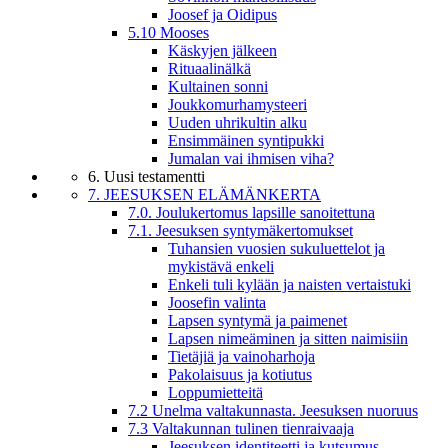
Joosef ja Oidipus
5.10 Mooses
Käskyjen jälkeen
Rituaalinälkä
Kultainen sonni
Joukkomurhamysteeri
Uuden uhrikultin alku
Ensimmäinen syntipukki
Jumalan vai ihmisen viha?
6. Uusi testamentti
7. JEESUKSEN ELÄMÄNKERTA
7.0. Joulukertomus lapsille sanoitettuna
7.1. Jeesuksen syntymäkertomukset
Tuhansien vuosien sukuluettelot ja
mykistävä enkeli
Enkeli tuli kylään ja naisten vertaistuki
Joosefin valinta
Lapsen syntymä ja paimenet
Lapsen nimeäminen ja sitten naimisiin
Tietäjiä ja vainoharhoja
Pakolaisuus ja kotiutus
Loppumietteitä
7.2 Unelma valtakunnasta. Jeesuksen nuoruus
7.3 Valtakunnan tulinen tienraivaaja
Jeesuksen identiteetti ja kutsumus