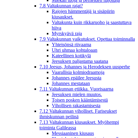
Miekan tuoja ja perheiden hajottaja
7.8 Valtakunnan rajat?
Rajojen hämmentäjä ja sisäpiirin
kiusaukset.
Valtakunta kuin rikkaruoho ja saastuttava
hiiva
Myrskyävä raja
7.9 Valtakunnan vaikutukset. Opettaa toiminnalla
Yhteisönsä riivaama
Uhri uhmaa kohtaloaan
Kateellinen kotikylä
Jeesuksen paljastama saatana
7.10 Jeesus, Johannes ja Herodeksen uusperhe
Vaarallisia kolmiodraamoja
Johannes epäilee Jeesusta
Johannes mestataan
7.11 Valtakunnan etiikka. Vuorisaarna
Jeesuksen mielen muutos.
Toisen posken kääntämisestä
Vihollisen rakastamisesta
7.12 Valtakunnan viholliset. Fariseukset
ihmiskunnan peilinä
7.13 Valtakunnan kiusaukset. Myöhempi
toiminta Galileassa
Messiaaninen kiusaus