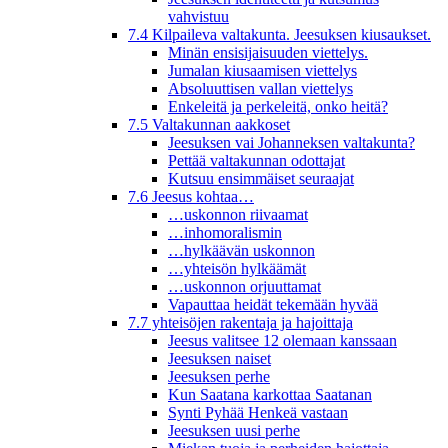
vahvistuu
7.4 Kilpaileva valtakunta. Jeesuksen kiusaukset.
Minän ensisijaisuuden viettelys.
Jumalan kiusaamisen viettelys
Absoluuttisen vallan viettelys
Enkeleitä ja perkeleitä, onko heitä?
7.5 Valtakunnan aakkoset
Jeesuksen vai Johanneksen valtakunta?
Pettää valtakunnan odottajat
Kutsuu ensimmäiset seuraajat
7.6 Jeesus kohtaa…
…uskonnon riivaamat
…inhomoralismin
…hylkäävän uskonnon
…yhteisön hylkäämät
…uskonnon orjuuttamat
Vapauttaa heidät tekemään hyvää
7.7 yhteisöjen rakentaja ja hajoittaja
Jeesus valitsee 12 olemaan kanssaan
Jeesuksen naiset
Jeesuksen perhe
Kun Saatana karkottaa Saatanan
Synti Pyhää Henkeä vastaan
Jeesuksen uusi perhe