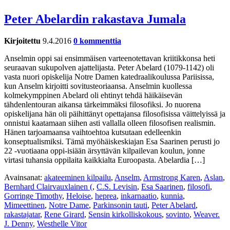
Peter Abelardin rakastava Jumala
Kirjoitettu
9.4.2016
0 kommenttia
Anselmin oppi sai ensimmäisen varteenotettavan kriitikkonsa heti
seuraavan sukupolven ajattelijasta. Peter Abelard (1079-1142) oli
vasta nuori opiskelija Notre Damen katedraalikoulussa Pariisissa,
kun Anselm kirjoitti sovitusteoriaansa. Anselmin kuollessa
kolmekymppinen Abelard oli ehtinyt tehdä häikäisevän
tähdenlentouran aikansa tärkeimmäksi filosofiksi. Jo nuorena
opiskelijana hän oli päihittänyt opettajansa filosofisissa väittelyissä ja
onnistui kaatamaan siihen asti vallalla olleen filosofisen realismin.
Hänen tarjoamaansa vaihtoehtoa kutsutaan edelleenkin
konseptualismiksi. Tämä myöhäiskeskiajan Esa Saarinen perusti jo
22 -vuotiaana oppi-isiään ärsyttävän kilpailevan koulun, jonne
virtasi tuhansia oppilaita kaikkialta Euroopasta. Abelardia […]
Avainsanat:
akateeminen kilpailu
,
Anselm
,
Armstrong Karen
,
Aslan
,
Bernhard Clairvauxlainen (
,
C.S. Levisin
,
Esa Saarinen
,
filosofi
,
Gorringe Timothy
,
Heloise
,
heprea
,
inkarnaatio
,
kunnia
,
Mimeettinen
,
Notre Dame
,
Parkinsonin tauti
,
Peter Abelard
,
rakastajatar
,
Rene Girard
,
Sensin kirkolliskokous
,
sovinto
,
Weaver.
J. Denny
,
Westhelle Vitor