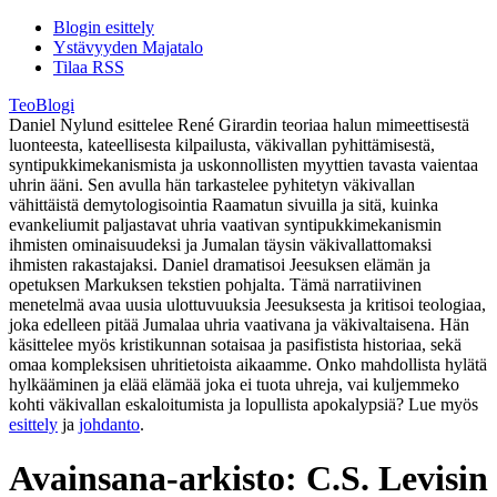
Blogin esittely
Ystävyyden Majatalo
Tilaa RSS
TeoBlogi
Daniel Nylund esittelee René Girardin teoriaa halun mimeettisestä
luonteesta, kateellisesta kilpailusta, väkivallan pyhittämisestä,
syntipukkimekanismista ja uskonnollisten myyttien tavasta vaientaa
uhrin ääni. Sen avulla hän tarkastelee pyhitetyn väkivallan
vähittäistä demytologisointia Raamatun sivuilla ja sitä, kuinka
evankeliumit paljastavat uhria vaativan syntipukkimekanismin
ihmisten ominaisuudeksi ja Jumalan täysin väkivallattomaksi
ihmisten rakastajaksi. Daniel dramatisoi Jeesuksen elämän ja
opetuksen Markuksen tekstien pohjalta. Tämä narratiivinen
menetelmä avaa uusia ulottuvuuksia Jeesuksesta ja kritisoi teologiaa,
joka edelleen pitää Jumalaa uhria vaativana ja väkivaltaisena. Hän
käsittelee myös kristikunnan sotaisaa ja pasifistista historiaa, sekä
omaa kompleksisen uhritietoista aikaamme. Onko mahdollista hylätä
hylkääminen ja elää elämää joka ei tuota uhreja, vai kuljemmeko
kohti väkivallan eskaloitumista ja lopullista apokalypsiä? Lue myös
esittely
ja
johdanto
.
Avainsana-arkisto:
C.S. Levisin