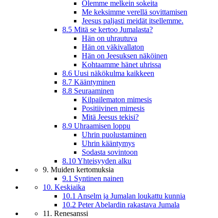
Olemme melkein sokeita
Me keksimme verellä sovittamisen
Jeesus paljasti meidät itsellemme.
8.5 Mitä se kertoo Jumalasta?
Hän on uhrautuva
Hän on väkivallaton
Hän on Jeesuksen näköinen
Kohtaamme hänet uhrissa
8.6 Uusi näkökulma kaikkeen
8.7 Kääntyminen
8.8 Seuraaminen
Kilpailematon mimesis
Positiivinen mimesis
Mitä Jeesus tekisi?
8.9 Uhraamisen loppu
Uhrin puolustaminen
Uhrin kääntymys
Sodasta sovintoon
8.10 Yhteisyyden alku
9. Muiden kertomuksia
9.1 Syntinen nainen
10. Keskiaika
10.1 Anselm ja Jumalan loukattu kunnia
10.2 Peter Abelardin rakastava Jumala
11. Renesanssi