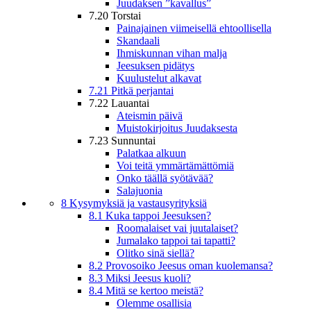
Juudaksen ”kavallus”
7.20 Torstai
Painajainen viimeisellä ehtoollisella
Skandaali
Ihmiskunnan vihan malja
Jeesuksen pidätys
Kuulustelut alkavat
7.21 Pitkä perjantai
7.22 Lauantai
Ateismin päivä
Muistokirjoitus Juudaksesta
7.23 Sunnuntai
Palatkaa alkuun
Voi teitä ymmärtämättömiä
Onko täällä syötävää?
Salajuonia
8 Kysymyksiä ja vastausyrityksiä
8.1 Kuka tappoi Jeesuksen?
Roomalaiset vai juutalaiset?
Jumalako tappoi tai tapatti?
Olitko sinä siellä?
8.2 Provosoiko Jeesus oman kuolemansa?
8.3 Miksi Jeesus kuoli?
8.4 Mitä se kertoo meistä?
Olemme osallisia