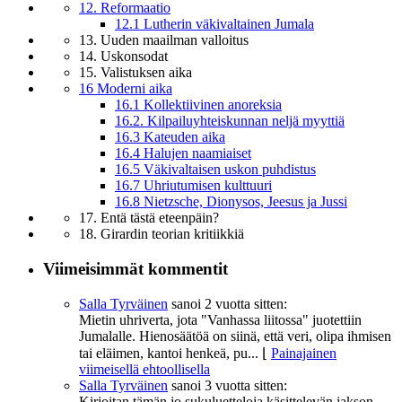
12. Reformaatio
12.1 Lutherin väkivaltainen Jumala
13. Uuden maailman valloitus
14. Uskonsodat
15. Valistuksen aika
16 Moderni aika
16.1 Kollektiivinen anoreksia
16.2. Kilpailuyhteiskunnan neljä myyttiä
16.3 Kateuden aika
16.4 Halujen naamiaiset
16.5 Väkivaltaisen uskon puhdistus
16.7 Uhriutumisen kulttuuri
16.8 Nietzsche, Dionysos, Jeesus ja Jussi
17. Entä tästä eteenpäin?
18. Girardin teorian kritiikkiä
Viimeisimmät kommentit
Salla Tyrväinen
sanoi
2 vuotta sitten:
Mietin uhriverta, jota "Vanhassa liitossa" juotettiin
Jumalalle. Hienosäätöä on siinä, että veri, olipa ihmisen
tai eläimen, kantoi henkeä, pu...
⌊
Painajainen
viimeisellä ehtoollisella
Salla Tyrväinen
sanoi
3 vuotta sitten:
Kirjoitan tämän jo sukuluetteloja käsittelevän jakson