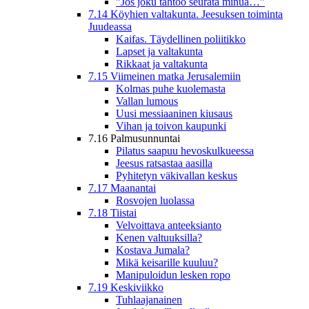
”Jos joku tahtoo seurata minua…”
7.14 Köyhien valtakunta. Jeesuksen toiminta
Juudeassa
Kaifas. Täydellinen poliitikko
Lapset ja valtakunta
Rikkaat ja valtakunta
7.15 Viimeinen matka Jerusalemiin
Kolmas puhe kuolemasta
Vallan lumous
Uusi messiaaninen kiusaus
Vihan ja toivon kaupunki
7.16 Palmusunnuntai
Pilatus saapuu hevoskulkueessa
Jeesus ratsastaa aasilla
Pyhitetyn väkivallan keskus
7.17 Maanantai
Rosvojen luolassa
7.18 Tiistai
Velvoittava anteeksianto
Kenen valtuuksilla?
Kostava Jumala?
Mikä keisarille kuuluu?
Manipuloidun lesken ropo
7.19 Keskiviikko
Tuhlaajanainen