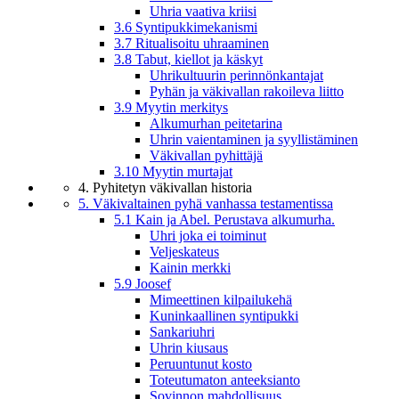
Uhria vaativa kriisi
3.6 Syntipukkimekanismi
3.7 Ritualisoitu uhraaminen
3.8 Tabut, kiellot ja käskyt
Uhrikultuurin perinnönkantajat
Pyhän ja väkivallan rakoileva liitto
3.9 Myytin merkitys
Alkumurhan peitetarina
Uhrin vaientaminen ja syyllistäminen
Väkivallan pyhittäjä
3.10 Myytin murtajat
4. Pyhitetyn väkivallan historia
5. Väkivaltainen pyhä vanhassa testamentissa
5.1 Kain ja Abel. Perustava alkumurha.
Uhri joka ei toiminut
Veljeskateus
Kainin merkki
5.9 Joosef
Mimeettinen kilpailukehä
Kuninkaallinen syntipukki
Sankariuhri
Uhrin kiusaus
Peruuntunut kosto
Toteutumaton anteeksianto
Sovinnon mahdollisuus