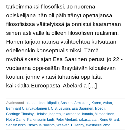
tärkeimmäksi filosofiksi. Jo nuorena
opiskelijana hän oli päihittänyt opettajansa
filosofisissa väittelyissä ja onnistui kaatamaan
siihen asti vallalla olleen filosofisen realismin.
Hänen tarjoamaansa vaihtoehtoa kutsutaan
edelleenkin konseptualismiksi. Tämä
myöhäiskeskiajan Esa Saarinen perusti jo 22 -
vuotiaana oppi-isiään ärsyttävän kilpailevan
koulun, jonne virtasi tuhansia oppilaita
kaikkialta Euroopasta. Abelardia […]
Avainsanat:
akateeminen kilpailu
,
Anselm
,
Armstrong Karen
,
Aslan
,
Bernhard Clairvauxlainen (
,
C.S. Levisin
,
Esa Saarinen
,
filosofi
,
Gorringe Timothy
,
Heloise
,
heprea
,
inkarnaatio
,
kunnia
,
Mimeettinen
,
Notre Dame
,
Parkinsonin tauti
,
Peter Abelard
,
rakastajatar
,
Rene Girard
,
Sensin kirkolliskokous
,
sovinto
,
Weaver. J. Denny
,
Westhelle Vitor