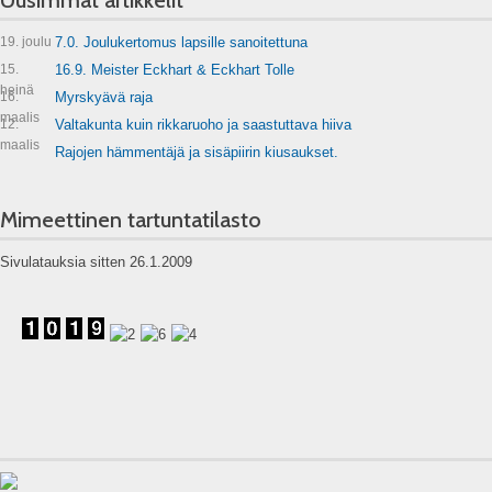
19. joulu
7.0. Joulukertomus lapsille sanoitettuna
15.
16.9. Meister Eckhart & Eckhart Tolle
heinä
16.
Myrskyävä raja
maalis
12.
Valtakunta kuin rikkaruoho ja saastuttava hiiva
maalis
Rajojen hämmentäjä ja sisäpiirin kiusaukset.
Mimeettinen tartuntatilasto
Sivulatauksia sitten 26.1.2009