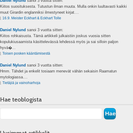
Daniel Nylund
sanoi
3 vuotta sitten:
Kiitos suosituksesta. Tutustun ilman muuta. Mulla onkin luultavasti kaikki
muut Girardin englanniksi ilmestyneet kirjat....
⌊
16.9. Meister Eckhart & Eckhart Tolle
Daniel Nylund
sanoi
3 vuotta sitten:
Kiitos rohkaisusta. Tämä artikkeli julkaistiin joskus vuosia sitten
kopulukiusaamista käsittelevässä lehdessä myös ja sai silloin paljon
hyvä�...
⌊
Toisen posken kääntämisestä
Daniel Nylund
sanoi
3 vuotta sitten:
Hmm. Tähdet ja enkelit tosiaam menevät vähän sekaisin Raamatun
mytologiassa....
⌊
Tietäjiä ja vainoharhoja
Hae teoblogista
Uusimmat artikkelit