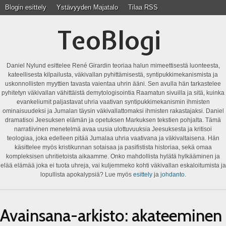
Blogin esittely
Ystävyyden Majatalo
Tilaa RSS
TeoBlogi
Daniel Nylund esittelee René Girardin teoriaa halun mimeettisestä luonteesta,
kateellisesta kilpailusta, väkivallan pyhittämisestä, syntipukkimekanismista ja
uskonnollisten myyttien tavasta vaientaa uhrin ääni. Sen avulla hän tarkastelee
pyhitetyn väkivallan vähittäistä demytologisointia Raamatun sivuilla ja sitä, kuinka
evankeliumit paljastavat uhria vaativan syntipukkimekanismin ihmisten
ominaisuudeksi ja Jumalan täysin väkivallattomaksi ihmisten rakastajaksi. Daniel
dramatisoi Jeesuksen elämän ja opetuksen Markuksen tekstien pohjalta. Tämä
narratiivinen menetelmä avaa uusia ulottuvuuksia Jeesuksesta ja kritisoi
teologiaa, joka edelleen pitää Jumalaa uhria vaativana ja väkivaltaisena. Hän
käsittelee myös kristikunnan sotaisaa ja pasifistista historiaa, sekä omaa
kompleksisen uhritietoista aikaamme. Onko mahdollista hylätä hylkääminen ja
elää elämää joka ei tuota uhreja, vai kuljemmeko kohti väkivallan eskaloitumista ja
lopullista apokalypsiä? Lue myös
esittely
ja
johdanto
.
Avainsana-arkisto:
akateeminen