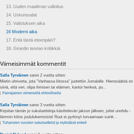
13. Uuden maailman valloitus
14. Uskonsodat
15. Valistuksen aika
16 Moderni aika
17. Entä tästä eteenpäin?
18. Girardin teorian kritiikkiä
Viimeisimmät kommentit
Salla Tyrväinen
sanoi
2 vuotta sitten:
Mietin uhriverta, jota "Vanhassa liitossa" juotettiin Jumalalle. Hienosäätöä on
siinä, että veri, olipa ihmisen tai eläimen, kantoi henkeä, pu...
⌊
Painajainen viimeisellä ehtoollisella
Salla Tyrväinen
sanoi
3 vuotta sitten:
Kirjoitan tämän jo sukuluetteloja käsittelevän jakson jälkeen, jottei unohdu -
lämmin kiitos joululukemisista! Ruut ei pyrkinyt turvaamaan suink...
⌊
Tuhansien vuosien sukuluettelot ja mykistävä enkeli