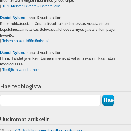
muut Girardin englanniksi ilmestyneet kirjat....
⌊
16.9. Meister Eckhart & Eckhart Tolle
Daniel Nylund
sanoi
3 vuotta sitten:
Kiitos rohkaisusta. Tämä artikkeli julkaistiin joskus vuosia sitten
kopulukiusaamista käsittelevässä lehdessä myös ja sai silloin paljon
hyvä�...
⌊
Toisen posken kääntämisestä
Daniel Nylund
sanoi
3 vuotta sitten:
Hmm. Tähdet ja enkelit tosiaam menevät vähän sekaisin Raamatun
mytologiassa....
⌊
Tietäjiä ja vainoharhoja
Hae teoblogista
Uusimmat artikkelit
19. joulu
7.0. Joulukertomus lapsille sanoitettuna