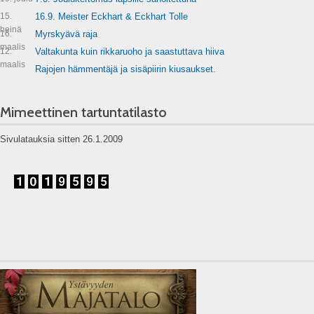
15.
16.9. Meister Eckhart & Eckhart Tolle
heinä
16.
Myrskyävä raja
maalis
12.
Valtakunta kuin rikkaruoho ja saastuttava hiiva
maalis
Rajojen hämmentäjä ja sisäpiirin kiusaukset.
Mimeettinen tartuntatilasto
Sivulatauksia sitten 26.1.2009