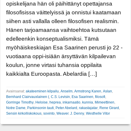
opiskelijana hän oli päihittänyt opettajansa
filosofisissa väittelyissä ja onnistui kaatamaan
siihen asti vallalla olleen filosofisen realismin.
Hänen tarjoamaansa vaihtoehtoa kutsutaan
edelleenkin konseptualismiksi. Tämä
myöhäiskeskiajan Esa Saarinen perusti jo 22 -
vuotiaana oppi-isiään ärsyttävän kilpailevan
koulun, jonne virtasi tuhansia oppilaita
kaikkialta Euroopasta. Abelardia […]
Avainsanat:
akateeminen kilpailu
,
Anselm
,
Armstrong Karen
,
Aslan
,
Bernhard Clairvauxlainen (
,
C.S. Levisin
,
Esa Saarinen
,
filosofi
,
Gorringe Timothy
,
Heloise
,
heprea
,
inkarnaatio
,
kunnia
,
Mimeettinen
,
Notre Dame
,
Parkinsonin tauti
,
Peter Abelard
,
rakastajatar
,
Rene Girard
,
Sensin kirkolliskokous
,
sovinto
,
Weaver. J. Denny
,
Westhelle Vitor