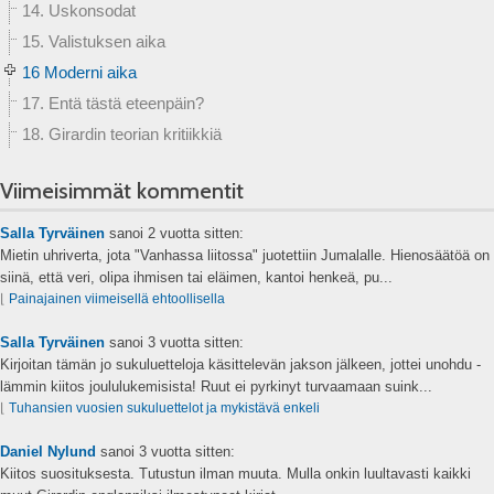
14. Uskonsodat
15. Valistuksen aika
16 Moderni aika
17. Entä tästä eteenpäin?
18. Girardin teorian kritiikkiä
Viimeisimmät kommentit
Salla Tyrväinen
sanoi
2 vuotta sitten:
Mietin uhriverta, jota "Vanhassa liitossa" juotettiin Jumalalle. Hienosäätöä on
siinä, että veri, olipa ihmisen tai eläimen, kantoi henkeä, pu...
⌊
Painajainen viimeisellä ehtoollisella
Salla Tyrväinen
sanoi
3 vuotta sitten:
Kirjoitan tämän jo sukuluetteloja käsittelevän jakson jälkeen, jottei unohdu -
lämmin kiitos joululukemisista! Ruut ei pyrkinyt turvaamaan suink...
⌊
Tuhansien vuosien sukuluettelot ja mykistävä enkeli
Daniel Nylund
sanoi
3 vuotta sitten:
Kiitos suosituksesta. Tutustun ilman muuta. Mulla onkin luultavasti kaikki