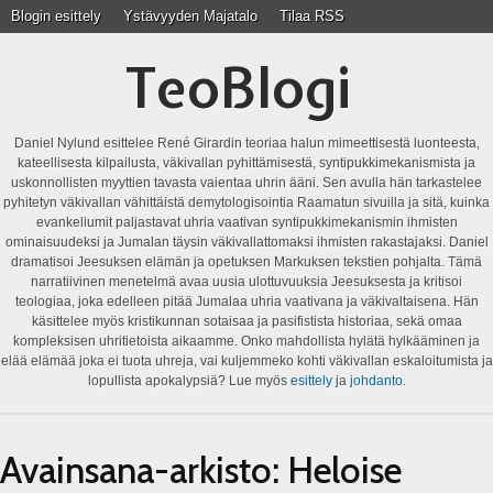
Blogin esittely
Ystävyyden Majatalo
Tilaa RSS
TeoBlogi
Daniel Nylund esittelee René Girardin teoriaa halun mimeettisestä luonteesta,
kateellisesta kilpailusta, väkivallan pyhittämisestä, syntipukkimekanismista ja
uskonnollisten myyttien tavasta vaientaa uhrin ääni. Sen avulla hän tarkastelee
pyhitetyn väkivallan vähittäistä demytologisointia Raamatun sivuilla ja sitä, kuinka
evankeliumit paljastavat uhria vaativan syntipukkimekanismin ihmisten
ominaisuudeksi ja Jumalan täysin väkivallattomaksi ihmisten rakastajaksi. Daniel
dramatisoi Jeesuksen elämän ja opetuksen Markuksen tekstien pohjalta. Tämä
narratiivinen menetelmä avaa uusia ulottuvuuksia Jeesuksesta ja kritisoi
teologiaa, joka edelleen pitää Jumalaa uhria vaativana ja väkivaltaisena. Hän
käsittelee myös kristikunnan sotaisaa ja pasifistista historiaa, sekä omaa
kompleksisen uhritietoista aikaamme. Onko mahdollista hylätä hylkääminen ja
elää elämää joka ei tuota uhreja, vai kuljemmeko kohti väkivallan eskaloitumista ja
lopullista apokalypsiä? Lue myös
esittely
ja
johdanto
.
Avainsana-arkisto:
Heloise