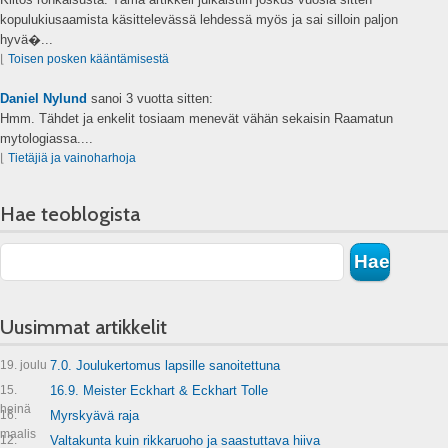
kopulukiusaamista käsittelevässä lehdessä myös ja sai silloin paljon
hyvä�...
⌊
Toisen posken kääntämisestä
Daniel Nylund
sanoi
3 vuotta sitten:
Hmm. Tähdet ja enkelit tosiaam menevät vähän sekaisin Raamatun
mytologiassa....
⌊
Tietäjiä ja vainoharhoja
Hae teoblogista
Uusimmat artikkelit
19. joulu
7.0. Joulukertomus lapsille sanoitettuna
15.
16.9. Meister Eckhart & Eckhart Tolle
heinä
16.
Myrskyävä raja
maalis
12.
Valtakunta kuin rikkaruoho ja saastuttava hiiva