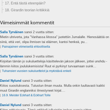
17. Entä tästä eteenpäin?
18. Girardin teorian kritiikkiä
Viimeisimmät kommentit
Salla Tyrväinen
sanoi
2 vuotta sitten:
Mietin uhriverta, jota "Vanhassa liitossa" juotettiin Jumalalle. Hienosäätöä on
siinä, että veri, olipa ihmisen tai eläimen, kantoi henkeä, pu...
⌊
Painajainen viimeisellä ehtoollisella
Salla Tyrväinen
sanoi
3 vuotta sitten:
Kirjoitan tämän jo sukuluetteloja käsittelevän jakson jälkeen, jottei unohdu -
lämmin kiitos joululukemisista! Ruut ei pyrkinyt turvaamaan suink...
⌊
Tuhansien vuosien sukuluettelot ja mykistävä enkeli
Daniel Nylund
sanoi
3 vuotta sitten:
Kiitos suosituksesta. Tutustun ilman muuta. Mulla onkin luultavasti kaikki
muut Girardin englanniksi ilmestyneet kirjat....
⌊
16.9. Meister Eckhart & Eckhart Tolle
Daniel Nylund
sanoi
3 vuotta sitten:
Kiitos rohkaisusta. Tämä artikkeli julkaistiin joskus vuosia sitten