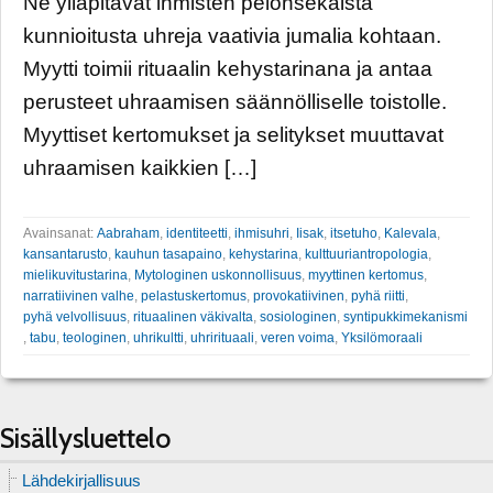
Ne ylläpitävät ihmisten pelonsekaista
kunnioitusta uhreja vaativia jumalia kohtaan.
Myytti toimii rituaalin kehystarinana ja antaa
perusteet uhraamisen säännölliselle toistolle.
Myyttiset kertomukset ja selitykset muuttavat
uhraamisen kaikkien […]
Avainsanat:
Aabraham
,
identiteetti
,
ihmisuhri
,
Iisak
,
itsetuho
,
Kalevala
,
kansantarusto
,
kauhun tasapaino
,
kehystarina
,
kulttuuriantropologia
,
mielikuvitustarina
,
Mytologinen uskonnollisuus
,
myyttinen kertomus
,
narratiivinen valhe
,
pelastuskertomus
,
provokatiivinen
,
pyhä riitti
,
pyhä velvollisuus
,
rituaalinen väkivalta
,
sosiologinen
,
syntipukkimekanismi
,
tabu
,
teologinen
,
uhrikultti
,
uhrirituaali
,
veren voima
,
Yksilömoraali
Sisällysluettelo
Lähdekirjallisuus