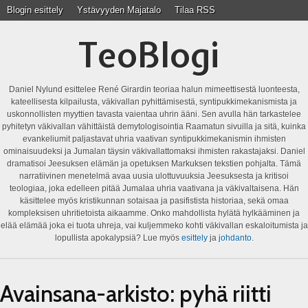
Blogin esittely
Ystävyyden Majatalo
Tilaa RSS
TeoBlogi
Daniel Nylund esittelee René Girardin teoriaa halun mimeettisestä luonteesta,
kateellisesta kilpailusta, väkivallan pyhittämisestä, syntipukkimekanismista ja
uskonnollisten myyttien tavasta vaientaa uhrin ääni. Sen avulla hän tarkastelee
pyhitetyn väkivallan vähittäistä demytologisointia Raamatun sivuilla ja sitä, kuinka
evankeliumit paljastavat uhria vaativan syntipukkimekanismin ihmisten
ominaisuudeksi ja Jumalan täysin väkivallattomaksi ihmisten rakastajaksi. Daniel
dramatisoi Jeesuksen elämän ja opetuksen Markuksen tekstien pohjalta. Tämä
narratiivinen menetelmä avaa uusia ulottuvuuksia Jeesuksesta ja kritisoi
teologiaa, joka edelleen pitää Jumalaa uhria vaativana ja väkivaltaisena. Hän
käsittelee myös kristikunnan sotaisaa ja pasifistista historiaa, sekä omaa
kompleksisen uhritietoista aikaamme. Onko mahdollista hylätä hylkääminen ja
elää elämää joka ei tuota uhreja, vai kuljemmeko kohti väkivallan eskaloitumista ja
lopullista apokalypsiä? Lue myös
esittely
ja
johdanto
.
Avainsana-arkisto:
pyhä riitti